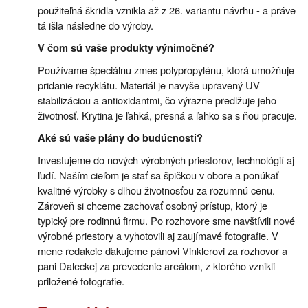
použiteľná škridla vznikla až z 26. variantu návrhu - a práve
tá išla následne do výroby.
V čom sú vaše produkty výnimočné?
Používame špeciálnu zmes polypropylénu, ktorá umožňuje
pridanie recyklátu. Materiál je navyše upravený UV
stabilizáciou a antioxidantmi, čo výrazne predlžuje jeho
životnosť. Krytina je ľahká, presná a ľahko sa s ňou pracuje.
Aké sú vaše plány do budúcnosti?
Investujeme do nových výrobných priestorov, technológií aj
ľudí. Naším cieľom je stať sa špičkou v obore a ponúkať
kvalitné výrobky s dlhou životnosťou za rozumnú cenu.
Zároveň si chceme zachovať osobný prístup, ktorý je
typický pre rodinnú firmu. Po rozhovore sme navštívili nové
výrobné priestory a vyhotovili aj zaujímavé fotografie. V
mene redakcie ďakujeme pánovi Vinklerovi za rozhovor a
pani Daleckej za prevedenie areálom, z ktorého vznikli
priložené fotografie.