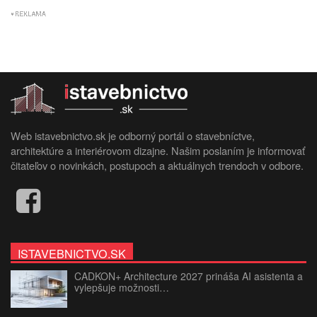
Web istavebnictvo.sk je odborný portál o stavebníctve,
architektúre a interiérovom dizajne. Našim poslaním je informovať
čitateľov o novinkách, postupoch a aktuálnych trendoch v odbore.
ISTAVEBNICTVO.SK
CADKON+ Architecture 2027 prináša AI asistenta a
vylepšuje možnosti…