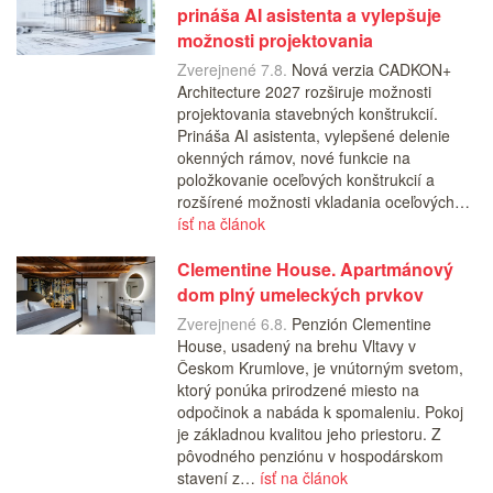
prináša AI asistenta a vylepšuje
možnosti projektovania
Zverejnené 7.8.
Nová verzia CADKON+
Architecture 2027 rozširuje možnosti
projektovania stavebných konštrukcií.
Prináša AI asistenta, vylepšené delenie
okenných rámov, nové funkcie na
položkovanie oceľových konštrukcií a
rozšírené možnosti vkladania oceľových…
ísť na článok
Clementine House. Apartmánový
dom plný umeleckých prvkov
Zverejnené 6.8.
Penzión Clementine
House, usadený na brehu Vltavy v
Českom Krumlove, je vnútorným svetom,
ktorý ponúka prirodzené miesto na
odpočinok a nabáda k spomaleniu. Pokoj
je základnou kvalitou jeho priestoru. Z
pôvodného penziónu v hospodárskom
stavení z…
ísť na článok