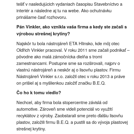
tešiť v nasledujúcich vydaniach časopisu Stavebníctvo a
interiér a následne aj tu na webe. Ako ochutnávku
prinášame časť rozhovoru.
Pán Vinkler, ako vznikla vaša firma a kedy ste začali s
výrobou strešnej krytiny?
Najskôr tu bola nástrojáreň ETA Hlinsko, kde môj otec
Oldřich Vinkler pracoval. V roku 2011 sme začali podnikať –
pôvodne ako malá zámočnícka dielňa s tromi
zamestnancami. Postupne sme sa rozširovali, najprv o
vlastnú nástrojáreň a neskôr aj o lisovňu plastov. Firmu
Nástrojáreň Vinkler s.r.o. založil otec v roku 2013 a práve
on prišiel aj s myšlienkou založiť značku B.E.Q.
Čo ho k tomu viedlo?
Nechcel, aby firma bola stopercentne závislá od
automotive. Zároveň sme videli potenciál vo využití
recyklátov z výroby. Zaobstarali sme preto ďalšiu lisovňu
plastov, založili firmu B.E.Q. a pustili sa do vývoja plastovej
strešnej krytiny.