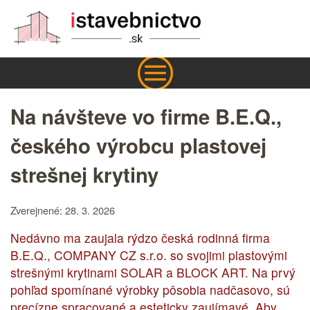
Na návšteve vo firme B.E.Q.,
českého výrobcu plastovej
strešnej krytiny
Zverejnené: 28. 3. 2026
Nedávno ma zaujala rýdzo česká rodinná firma
B.E.Q., COMPANY CZ s.r.o. so svojimi plastovými
strešnými krytinami SOLAR a BLOCK ART. Na prvý
pohľad spomínané výrobky pôsobia nadčasovo, sú
precízne spracované a esteticky zaujímavé. Aby