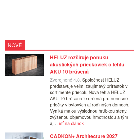
NOVÉ
HELUZ rozširuje ponuku
akustických priečkoviek o tehlu
AKU 10 brúsená
Zverejnené 4.8.
Spoločnosť HELUZ
predstavuje veľmi zaujímavý prírastok v
sortimente priečok. Nová tehla HELUZ
AKU 10 brúsená je určená pre nenosné
priečky v bytových aj rodinných domoch.
Vyniká malou výslednou hrúbkou steny,
zvýšenou objemovou hmotnosťou a tým
aj…
ísť na článok
CADKON+ Architecture 2027