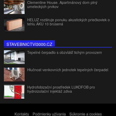
Clementine House. Apartmánový dom plný
umeleckých prvkov
HELUZ rozširuje ponuku akustických priečkoviek o
tehlu AKU 10 brúsená
STAVEBNICTVI3000.CZ
Tepelné čerpadlo s obzvlášť tichým provozem
Hlučnost venkovních jednotek tepelných čerpadel
Hydrofobizační prostředek LUKOFOB pro
hydroizolační injektáž zdiva
Kontakty
Podmienky užívania
Súkromie a cookies