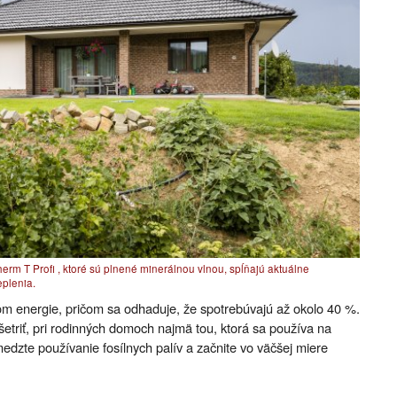
rm T Profi , ktoré sú plnené minerálnou vlnou, spĺňajú aktuálne
plenia.
om energie, pričom sa odhaduje, že spotrebúvajú až okolo 40 %.
šetriť, pri rodinných domoch najmä tou, ktorá sa používa na
edzte používanie fosílnych palív a začnite vo väčšej miere