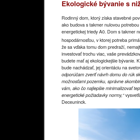
Ekologické bývanie s n
Rodinný dom, ktorý získa stavebné povo
ako budova s takmer nulovou potrebou 
energetickej triedy A0. Dom s takmer 
hospodárnosťou, v ktorej potreba prim
že sa vďaka tomu dom predraží, nemaj
investovať trochu viac, vaše prevádzk
budete mať aj ekologickejšie bývanie. 
bude nachádzať, jej orientáciu na sveto
odporúčam zveriť návrh domu do rúk skú
možnosťami pozemku, správne skombinuj
vám, ako čo najlepšie minimalizovať tep
energetické požiadavky normy,“
vysvetľ
Deceuninck.