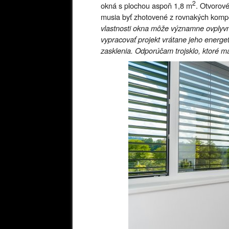
2
okná s plochou aspoň 1,8 m
. Otvorov
musia byť zhotovené z rovnakých komp
vlastnosti okna môže významne ovplyvniť
vypracovať projekt vrátane jeho energet
zasklenia. Odporúčam trojsklo, ktoré má