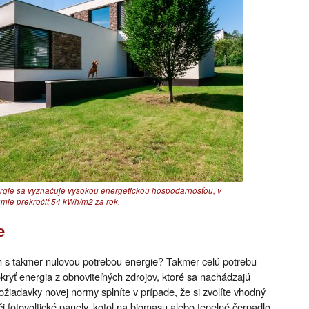
rgie sa vyznačuje vysokou energetickou hospodárnosťou, v
smie prekročiť 54 kWh/m2 za rok.
e
 s takmer nulovou potrebou energie? Takmer celú potrebu
yť energia z obnoviteľných zdrojov, ktoré sa nachádzajú
ožiadavky novej normy splníte v prípade, že si zvolíte vhodný
či fotovoltické panely, kotol na biomasu alebo tepelné čerpadlo.