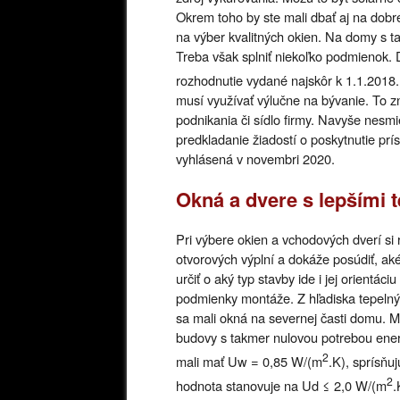
Okrem toho by ste mali dbať aj na dobr
na výber kvalitných okien. Na domy s t
Treba však splniť niekoľko podmienok
rozhodnutie vydané najskôr k 1.1.2018
musí využívať výlučne na bývanie. To 
podnikania či sídlo firmy. Navyše nesmi
predkladanie žiadostí o poskytnutie pr
vyhlásená v novembri 2020.
Okná a dvere s lepšími 
Pri výbere okien a vchodových dverí si 
otvorových výplní a dokáže posúdiť, ak
určiť o aký typ stavby ide i jej orientá
podmienky montáže. Z hľadiska tepelných
sa mali okná na severnej časti domu. Me
budovy s takmer nulovou potrebou ener
2
mali mať Uw = 0,85 W/(m
.K), sprísňu
2
hodnota stanovuje na Ud ≤ 2,0 W/(m
.