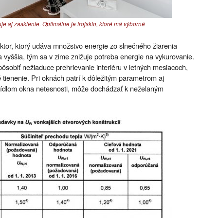
je aj zasklenie. Optimálne je trojsklo, ktoré má výborné
 faktor, ktorý udáva množstvo energie zo slnečného žiarenia
a vyššia, tým sa v zime znižuje potreba energie na vykurovanie.
sobiť nežiaduce prehrievanie interiéru v letných mesiacoch,
tienenie. Pri oknách patrí k dôležitým parametrom aj
rídlom okna netesnosti, môže dochádzať k neželaným