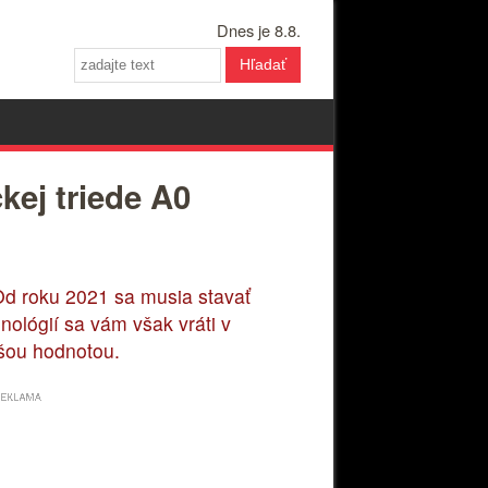
Dnes je 8.8.
Hľadať
kej triede A0
Od roku 2021 sa musia stavať
nológií sa vám však vráti v
šou hodnotou.