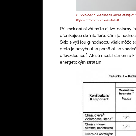
2. Výsledné vlastnosti okna ovplyvňu
tepelnoizolačné vlastnosti.
Pri zasklení si všímajte aj tzv. solárny
prenikajúce do interiéru. Čím je hodnot
Sklo s vyššou g-hodnotou však môže spô
preto je nevyhnutné pamätať na vhodné 
prievzdušnosť. Ak sú medzi rámom a k
energetickým stratám.