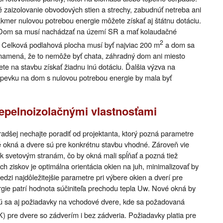
é zaizolovanie obvodových stien a strechy, zabudnúť netreba ani
akmer nulovou potrebou energie môžete získať aj štátnu dotáciu.
. Dom sa musí nachádzať na území SR a mať kolaudačné
2
. Celková podlahová plocha musí byť najviac 200 m
a dom sa
znamená, že to nemôže byť chata, záhradný dom ani miesto
ete na stavbu získať žiadnu inú dotáciu. Ďalšia výzva na
íspevku na dom s nulovou potrebou energie by mala byť
tepelnoizolačnými vlastnosťami
radšej nechajte poradiť od projektanta, ktorý pozná parametre
é okná a dvere sú pre konkrétnu stavbu vhodné. Zároveň vie
ciu k svetovým stranám, čo by okná mali spĺňať a pozná tiež
 ziskov je optimálna orientácia okien na juh, minimalizovať by
dzi najdôležitejšie parametre pri výbere okien a dverí pre
gie patrí hodnota súčiniteľa prechodu tepla Uw. Nové okná by
jú sa aj požiadavky na vchodové dvere, kde sa požadovaná
K) pre dvere so zádverím i bez zádveria. Požiadavky platia pre