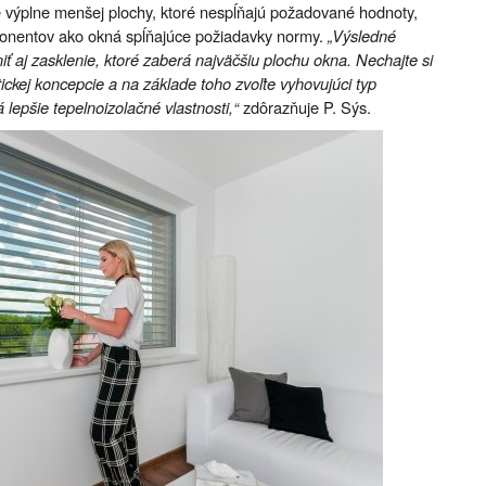
é výplne menšej plochy, ktoré nespĺňajú požadované hodnoty,
onentov ako okná spĺňajúce požiadavky normy.
„Výsledné
 aj zasklenie, ktoré zaberá najväčšiu plochu okna. Nechajte si
ickej koncepcie a na základe toho zvoľte vyhovujúci typ
 lepšie tepelnoizolačné vlastnosti,“
zdôrazňuje P. Sýs.