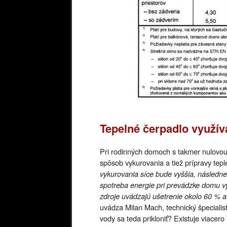
Tepelné čerpadlo využív
Pri rodinných domoch s takmer nulovou p
spôsob vykurovania a tiež prípravy tepl
vykurovania síce bude vyššia, následne
spotreba energie pri prevádzke domu v
zdroje uvádzajú ušetrenie okolo 60 % 
uvádza Milan Mach, technický špecialist
vody sa teda prikloniť? Existuje viacer