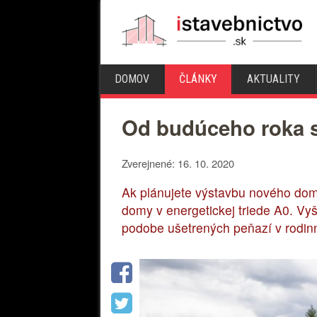
DOMOV
ČLÁNKY
AKTUALITY
Od budúceho roka sa
Zverejnené: 16. 10. 2020
Ak plánujete výstavbu nového dom
domy v energetickej triede A0. Vyš
podobe ušetrených peňazí v rodin