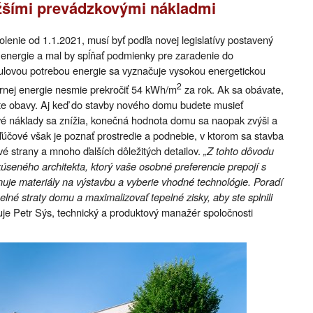
ižšími prevádzkovými nákladmi
lenie od 1.1.2021, musí byť podľa novej legislatívy postavený
energie a mal by spĺňať podmienky pre zaradenie do
nulovou potrebou energie sa vyznačuje vysokou energetickou
2
árnej energie nesmie prekročiť 54 kWh/m
za rok. Ak sa obávate,
te obavy. Aj keď do stavby nového domu budete musieť
ové náklady sa znížia, konečná hodnota domu sa naopak zvýši a
Kľúčové však je poznať prostredie a podnebie, v ktorom sa stavba
vé strany a mnoho ďalších dôležitých detailov.
„Z tohto dôvodu
seného architekta, ktorý vaše osobné preferencie prepojí s
e materiály na výstavbu a vyberie vhodné technológie. Poradí
elné straty domu a maximalizovať tepelné zisky, aby ste splnili
uje Petr Sýs, technický a produktový manažér spoločnosti