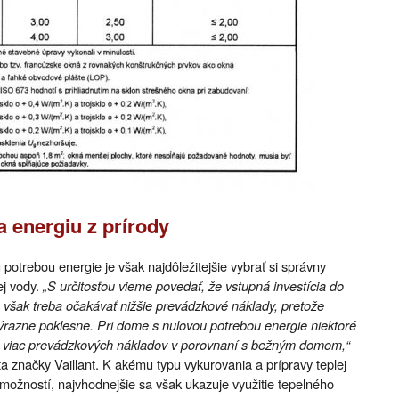
a energiu z prírody
otrebou energie je však najdôležitejšie vybrať si správny
ej vody.
„S určitosťou vieme povedať, že vstupná investícia do
 však treba očakávať nižšie prevádzkové náklady, pretože
ýrazne poklesne. Pri dome s nulovou potrebou energie niektoré
a viac prevádzkových nákladov v porovnaní s bežným domom,“
a značky Vaillant. K akému typu vykurovania a prípravy teplej
o možností, najvhodnejšie sa však ukazuje využitie tepelného