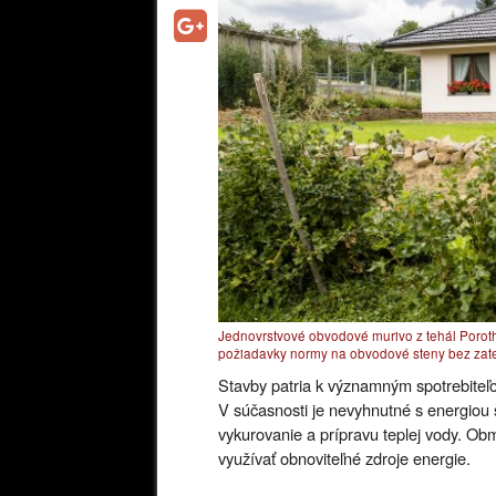
Jednovrstvové obvodové murivo z tehál Porothe
požiadavky normy na obvodové steny bez zate
Stavby patria k významným spotrebiteľ
V súčasnosti je nevyhnutné s energiou 
vykurovanie a prípravu teplej vody. Obm
využívať obnoviteľné zdroje energie.