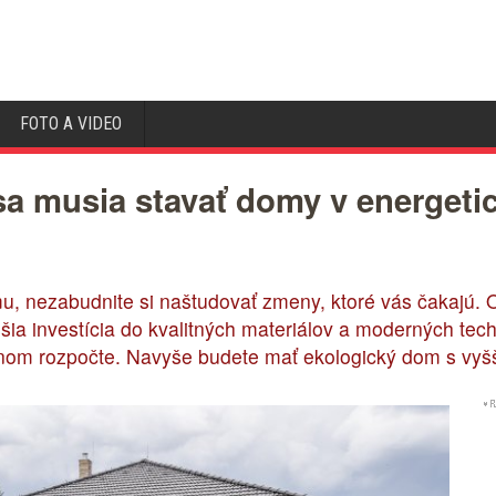
FOTO A VIDEO
 musia stavať domy v energetic
u, nezabudnite si naštudovať zmeny, ktoré vás čakajú. 
šia investícia do kvalitných materiálov a moderných tech
nom rozpočte. Navyše budete mať ekologický dom s vyš