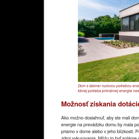
Dom s takmer nulovou potrebou ene
ktorej potreba primárnej energie ne
Možnosť získania dotáci
Ako možno dosiahnuť, aby ste mali dom
energie na prevádzku domu by mala pokr
priamo v dome alebo v jeho blízkosti. P
zdroj vykurovania. Môžu to byť solárne 