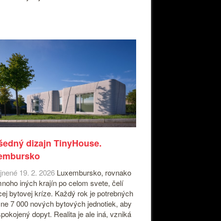
šedný dizajn TinyHouse.
embursko
jnené 19. 2. 2026
Luxembursko, rovnako
noho iných krajín po celom svete, čelí
cej bytovej kríze. Každý rok je potrebných
ižne 7 000 nových bytových jednotiek, aby
spokojený dopyt. Realita je ale iná, vzniká