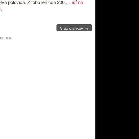
otva polovica. Z toho len cca 200,…
ísť na
k
Viac článkov →