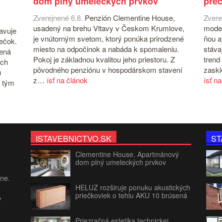
dom plný umeleckých prvkov
prec
Zverejnené 6.8.
Penzión Clementine House,
Zvere
usadený na brehu Vltavy v Českom Krumlove,
moder
avuje
je vnútorným svetom, ktorý ponúka prirodzené
ňou a
iečok.
miesto na odpočinok a nabáda k spomaleniu.
stáva
čená
Pokoj je základnou kvalitou jeho priestoru. Z
trend
ých
pôvodného penziónu v hospodárskom stavení
zaskl
u
z…
ísť na článok
ísť n
 tým
ISTAVEBNICTVO.SK
ST
Clementine House. Apartmánový
dom plný umeleckých prvkov
jne.
HELUZ rozširuje ponuku akustických
priečkoviek o tehlu AKU 10 brúsená
v
Priezračná estetika technickej