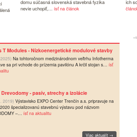
domu súčasná slovenská stavebná fyzika
ich s
i
nevie uchopiť,…
ísť na článok
článo
álená
s T Modules - Nízkoenergetické modulové stavby
. 2025)
Na tohtoročnom medzinárodnom veľtrhu Infotherma
ave sa pri vchode do prízemia pavilónu A krčil stojan s…
ísť
alitu
h Drevodomy - pasív, strechy a izolácie
2. 2019)
Výstavisko EXPO Center Trenčín a.s. pripravuje na
 2020 špecializovanú stavebnú výstavu pod názvom
ODOMY –…
ísť na aktualitu
Viac aktualít →