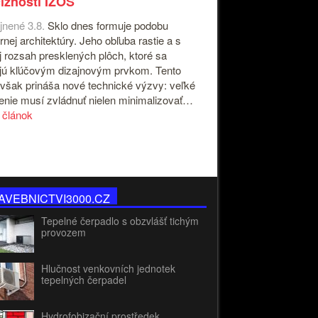
íznosti IZOS
jnené 3.8.
Sklo dnes formuje podobu
nej architektúry. Jeho obľuba rastie a s
j rozsah presklených plôch, ktoré sa
jú kľúčovým dizajnovým prvkom. Tento
 však prináša nové technické výzvy: veľké
enie musí zvládnuť nielen minimalizovať…
a článok
AVEBNICTVI3000.CZ
Tepelné čerpadlo s obzvlášť tichým
provozem
Hlučnost venkovních jednotek
tepelných čerpadel
Hydrofobizační prostředek