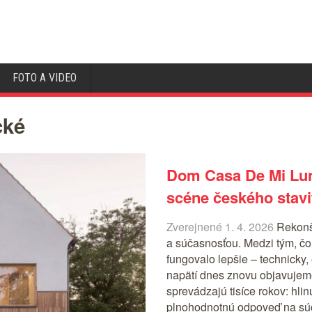
FOTO A VIDEO
cké
Dom Casa De Mi Lun
scéne českého stavi
Zverejnené 1. 4. 2026
Rekonšt
a súčasnosťou. Medzi tým, čo 
fungovalo lepšie – technicky,
napätí dnes znovu objavujeme
sprevádzajú tisíce rokov: hlin
plnohodnotnú odpoveď na sú