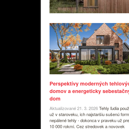
Perspektívy moderných tehlový
domov a energeticky sebestačn
dom
Aktualizované 21. 3. 2026
Tehly ľudia použ
už v staroveku, ich najstaršiu sušenú form
nepálené tehly - dokonca v praveku už pr
10 000 rokmi. Cez stredovek a novovek