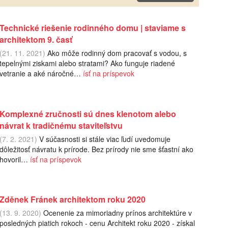
Technické riešenie rodinného domu | staviame s
architektom 9. časť
(21. 11. 2021)
Ako môže rodinný dom pracovať s vodou, s
tepelnými ziskami alebo stratami? Ako funguje riadené
vetranie a aké náročné…
ísť na príspevok
Komplexné zručnosti sú dnes klenotom alebo
návrat k tradičnému staviteľstvu
(7. 2. 2021)
V súčasnosti si stále viac ľudí uvedomuje
dôležitosť návratu k prírode. Bez prírody nie sme šťastní ako
hovoril…
ísť na príspevok
Zděnek Fránek architektom roku 2020
(13. 9. 2020)
Ocenenie za mimoriadny prínos architektúre v
posledných piatich rokoch - cenu Architekt roku 2020 - získal