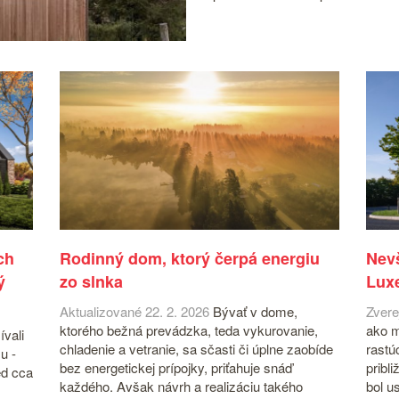
ch
Rodinný dom, ktorý čerpá energiu
Nev
ý
zo slnka
Lux
Aktualizované 22. 2. 2026
Bývať v dome,
Zvere
ktorého bežná prevádzka, teda vykurovanie,
ako m
ívali
chladenie a vetranie, sa sčasti či úplne zaobíde
rastú
u -
bez energetickej prípojky, priťahuje snáď
pribl
ed cca
každého. Avšak návrh a realizáciu takého
bol u