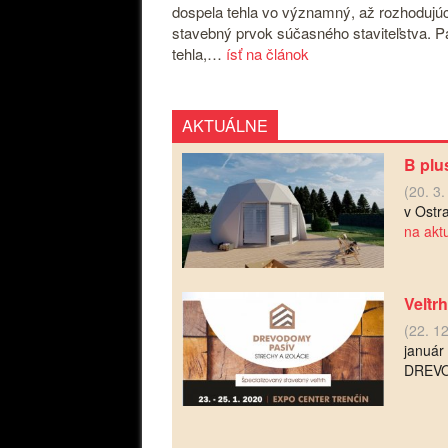
dospela tehla vo významný, až rozhodujúc
stavebný prvok súčasného staviteľstva. P
tehla,…
ísť na článok
AKTUÁLNE
B plu
(20. 3
v Ostr
na aktu
Veľtr
(22. 1
január
DREV