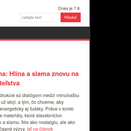
Dnes je 7.8.
Hľadať
a: Hlina a slama znovu na
teľstva
rukcie sú dialógom medzi minulosťou
už stojí, a tým, čo chceme, aby
 energeticky aj ľudsky. Práve v tomto
 materiály, ktoré stavebníctvo
u a slamu. Nie ako nostalgiu, ale ako
časné výzvy.
ísť na článok