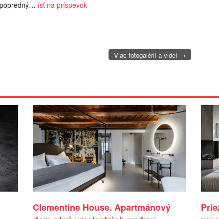
popredný…
ísť na príspevok
Viac fotogalérií a videí →
Clementine House. Apartmánový
Prie