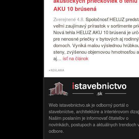
akustických priečkoviek o tehlu
AKU 10 brúsená
Zverejnené 4.8.
Spoločnosť HELUZ predst
veľmi zaujímavý prírastok v sortimente pr
Nová tehla HELUZ AKU 10 brúsená je ur
pre nenosné priečky v bytových aj rodinn
domoch. Vyniká malou výslednou hrúbko
steny, zvýšenou objemovou hmotnosťou a
aj…
ísť na článok
Web istavebnictvo.sk je odborný portál o
stavebníctve, architektúre a interiérovom diza
Našim poslaním je informovať čitateľov o
novinkách, postupoch a aktuálnych trendoch 
odbore.