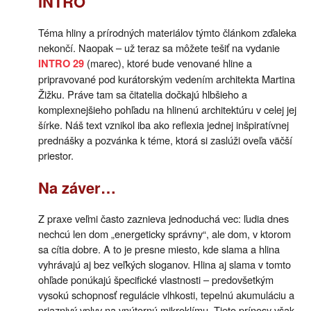
INTRO
Téma hliny a prírodných materiálov týmto článkom zďaleka
nekončí. Naopak – už teraz sa môžete tešiť na vydanie
(marec), ktoré bude venované hline a
INTRO 29
pripravované pod kurátorským vedením architekta Martina
Žižku. Práve tam sa čitatelia dočkajú hlbšieho a
komplexnejšieho pohľadu na hlinenú architektúru v celej jej
šírke. Náš text vznikol iba ako reflexia jednej inšpiratívnej
prednášky a pozvánka k téme, ktorá si zaslúži oveľa väčší
priestor.
Na záver…
Z praxe veľmi často zaznieva jednoduchá vec: ľudia dnes
nechcú len dom „energeticky správny“, ale dom, v ktorom
sa cítia dobre. A to je presne miesto, kde slama a hlina
vyhrávajú aj bez veľkých sloganov. Hlina aj slama v tomto
ohľade ponúkajú špecifické vlastnosti – predovšetkým
vysokú schopnosť regulácie vlhkosti, tepelnú akumuláciu a
priaznivý vplyv na vnútornú mikroklímu. Tieto prínosy však