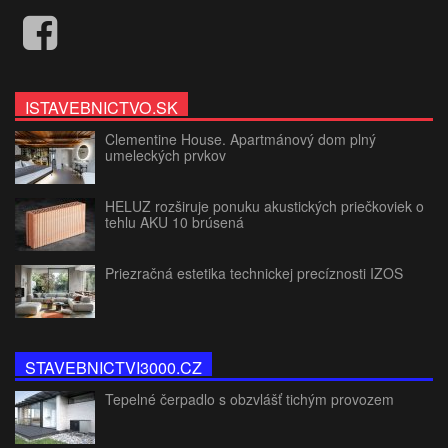
ISTAVEBNICTVO.SK
Clementine House. Apartmánový dom plný
umeleckých prvkov
HELUZ rozširuje ponuku akustických priečkoviek o
tehlu AKU 10 brúsená
Priezračná estetika technickej precíznosti IZOS
STAVEBNICTVI3000.CZ
Tepelné čerpadlo s obzvlášť tichým provozem