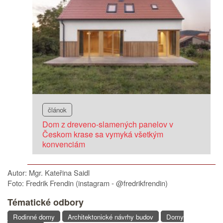
článok
Dom z dreveno-slamených panelov v
Českom krase sa vymyká všetkým
konvenciám
Autor: Mgr. Kateřina Saidl
Foto: Fredrik Frendin (instagram - @fredrikfrendin)
Tématické odbory
Rodinné domy
Architektonické návrhy budov
Domy