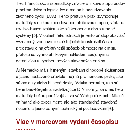
Tiež Francúzsko systematicky znižuje uhlíkovú stopu budov
prostredníctvom legislatívy a metodík posudzovania
životného cyklu (LCA). Tento prístup v praxi zvýhodňuje
materiály s nízkou zabudovanou uhlíkovou stopou, vrátane
tzv. bio-based izolácií, ako sú konopné alebo slamené
systémy [5]. V oblasti rekonštrukcií je tento prístup obzvlášť
významný: zachovanie existujúcich konštrukcií často
predstavuje najefektívnejší spôsob obmedzenia emisií,
pretože sa vyhne uhlíkovým nákladom spojeným s
demolíciou a výrobou nových stavebných prvkov.
Aj Nemecko má s hlinenými stavbami dlhodobé skúsenosti
a jasne nastavené pravidlá, najmä pre nenosné prvky, ako
sú omietky alebo hlinené dosky. Vďaka normám, ako sú
Lehmbau-Regeln a nadväzujúce DIN normy, sa dnes tieto
materiály bežne používajú aj vo väčších projektoch. Nie sú
vnímané ako experiment, ale ako štandardné stavebné
riešenie s jasne danými technickými požiadavkami[6].
Viac v marcovom vydaní časopisu