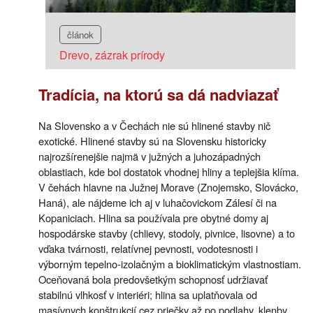
článok
Drevo, zázrak prírody
Tradícia, na ktorú sa dá nadviazať
Na Slovensko a v Čechách nie sú hlinené stavby nič
exotické. Hlinené stavby sú na Slovensku historicky
najrozšírenejšie najmä v južných a juhozápadných
oblastiach, kde bol dostatok vhodnej hliny a teplejšia klíma.
V čehách hlavne na Južnej Morave (Znojemsko, Slovácko,
Haná), ale nájdeme ich aj v luhačovickom Zálesí či na
Kopaniciach. Hlina sa používala pre obytné domy aj
hospodárske stavby (chlievy, stodoly, pivnice, lisovne) a to
vďaka tvárnosti, relatívnej pevnosti, vodotesnosti i
výborným tepelno-izolačným a bioklimatickým vlastnostiam.
Oceňovaná bola predovšetkým schopnosť udržiavať
stabilnú vlhkosť v interiéri; hlina sa uplatňovala od
masívnych konštrukcií cez priečky až po podlahy, klenby,