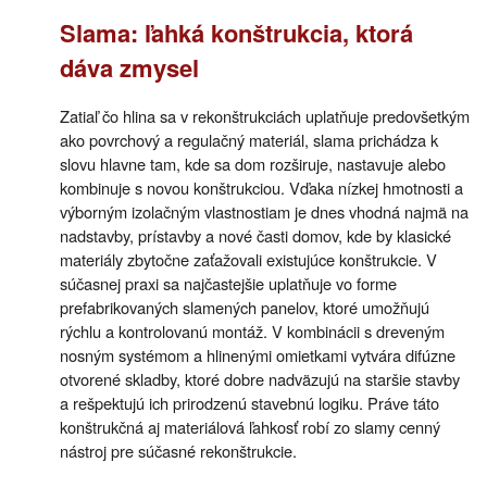
Slama: ľahká konštrukcia, ktorá
dáva zmysel
Zatiaľ čo hlina sa v rekonštrukciách uplatňuje predovšetkým
ako povrchový a regulačný materiál, slama prichádza k
slovu hlavne tam, kde sa dom rozširuje, nastavuje alebo
kombinuje s novou konštrukciou. Vďaka nízkej hmotnosti a
výborným izolačným vlastnostiam je dnes vhodná najmä na
nadstavby, prístavby a nové časti domov, kde by klasické
materiály zbytočne zaťažovali existujúce konštrukcie. V
súčasnej praxi sa najčastejšie uplatňuje vo forme
prefabrikovaných slamených panelov, ktoré umožňujú
rýchlu a kontrolovanú montáž. V kombinácii s dreveným
nosným systémom a hlinenými omietkami vytvára difúzne
otvorené skladby, ktoré dobre nadväzujú na staršie stavby
a rešpektujú ich prirodzenú stavebnú logiku. Práve táto
konštrukčná aj materiálová ľahkosť robí zo slamy cenný
nástroj pre súčasné rekonštrukcie.