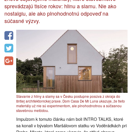
sprevádzajú tisíce rokov: hlinu a slamu. Nie ako
nostalgiu, ale ako plnohodnotnú odpoveď na
súčasné výzvy.
Stavanie z hliny a slamy sa v Česku postupne posúva z okraja do
širšej architektonickej praxe. Dom Casa De Mi Luna ukazuje, že tieto
materiály už nie sú experimentom, ale plnohodnotnou a súčasnou
stavebnou metódou.
Impulzom k tomuto článku nám boli INTRO TALKS, ktoré
sa konali v bývalom Maršálovom statku vo Voděrádkách pri
Prahe. Mieste, ktoré samo ukazuje, že citlivá obnova