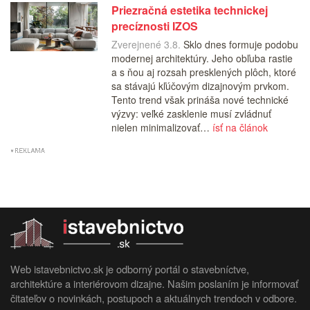
Priezračná estetika technickej
precíznosti IZOS
Zverejnené 3.8.
Sklo dnes formuje podobu
modernej architektúry. Jeho obľuba rastie
a s ňou aj rozsah presklených plôch, ktoré
sa stávajú kľúčovým dizajnovým prvkom.
Tento trend však prináša nové technické
výzvy: veľké zasklenie musí zvládnuť
nielen minimalizovať…
ísť na článok
Web istavebnictvo.sk je odborný portál o stavebníctve,
architektúre a interiérovom dizajne. Našim poslaním je informovať
čitateľov o novinkách, postupoch a aktuálnych trendoch v odbore.