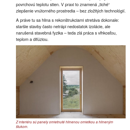
povrchovú teplotu stien. V praxi to znamená „tiché“
zlepšenie vnútorného prostredia – bez zložitých technológií.
A práve tu sa hlina s rekonštrukciami stretáva dokonale:
staršie stavby často netrápi nedostatok izolácie, ale
narušená stavebná fyzika – teda zlá práca s vlhkosťou,
teplom a difúziou.
Z interiéru sú panely omietnuté hlinenou omietkou a hlineným
štukom.