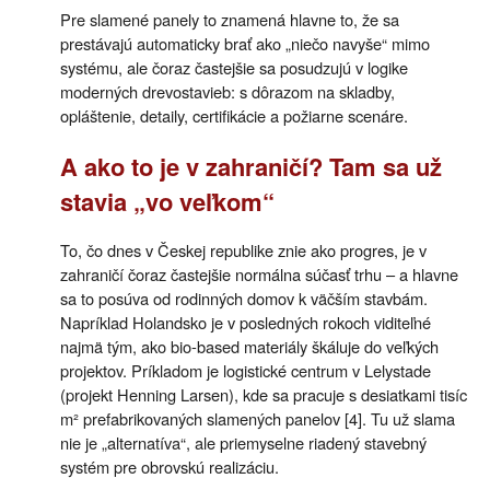
Pre slamené panely to znamená hlavne to, že sa
prestávajú automaticky brať ako „niečo navyše“ mimo
systému, ale čoraz častejšie sa posudzujú v logike
moderných drevostavieb: s dôrazom na skladby,
opláštenie, detaily, certifikácie a požiarne scenáre.
A ako to je v zahraničí? Tam sa už
stavia „vo veľkom“
To, čo dnes v Českej republike znie ako progres, je v
zahraničí čoraz častejšie normálna súčasť trhu – a hlavne
sa to posúva od rodinných domov k väčším stavbám.
Napríklad Holandsko je v posledných rokoch viditeľné
najmä tým, ako bio-based materiály škáluje do veľkých
projektov. Príkladom je logistické centrum v Lelystade
(projekt Henning Larsen), kde sa pracuje s desiatkami tisíc
m² prefabrikovaných slamených panelov [4]. Tu už slama
nie je „alternatíva“, ale priemyselne riadený stavebný
systém pre obrovskú realizáciu.