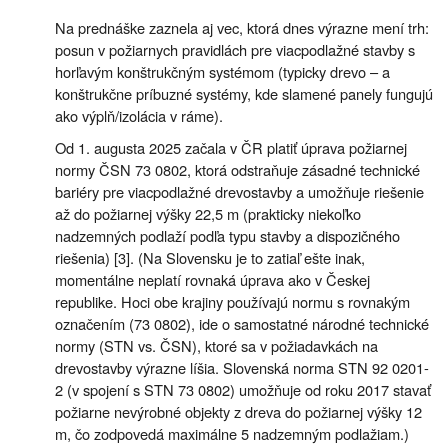
Na prednáške zaznela aj vec, ktorá dnes výrazne mení trh:
posun v požiarnych pravidlách pre viacpodlažné stavby s
horľavým konštrukčným systémom (typicky drevo – a
konštrukčne príbuzné systémy, kde slamené panely fungujú
ako výplň/izolácia v ráme).
Od 1. augusta 2025 začala v ČR platiť úprava požiarnej
normy ČSN 73 0802, ktorá odstraňuje zásadné technické
bariéry pre viacpodlažné drevostavby a umožňuje riešenie
až do požiarnej výšky 22,5 m (prakticky niekoľko
nadzemných podlaží podľa typu stavby a dispozičného
riešenia) [3]. (Na Slovensku je to zatiaľ ešte inak,
momentálne neplatí rovnaká úprava ako v Českej
republike. Hoci obe krajiny používajú normu s rovnakým
označením (73 0802), ide o samostatné národné technické
normy (STN vs. ČSN), ktoré sa v požiadavkách na
drevostavby výrazne líšia. Slovenská norma STN 92 0201-
2 (v spojení s STN 73 0802) umožňuje od roku 2017 stavať
požiarne nevýrobné objekty z dreva do požiarnej výšky 12
m, čo zodpovedá maximálne 5 nadzemným podlažiam.)