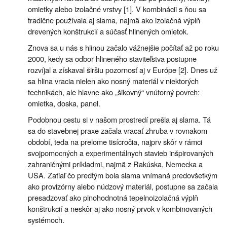
omietky alebo izolačné vrstvy [1]. V kombinácii s ňou sa
tradične používala aj slama, najmä ako izolačná výplň
drevených konštrukcií a súčasť hlinených omietok.
Znova sa u nás s hlinou začalo vážnejšie počítať až po roku
2000, kedy sa odbor hlineného staviteľstva postupne
rozvíjal a získaval širšiu pozornosť aj v Európe [2]. Dnes už
sa hlina vracia nielen ako nosný materiál v niektorých
technikách, ale hlavne ako „šikovný“ vnútorný povrch:
omietka, doska, panel.
Podobnou cestu si v našom prostredí prešla aj slama. Tá
sa do stavebnej praxe začala vracať zhruba v rovnakom
období, teda na prelome tisícročia, najprv skôr v rámci
svojpomocných a experimentálnych stavieb inšpirovaných
zahraničnými príkladmi, najmä z Rakúska, Nemecka a
USA. Zatiaľ čo predtým bola slama vnímaná predovšetkým
ako provizórny alebo núdzový materiál, postupne sa začala
presadzovať ako plnohodnotná tepelnoizolačná výplň
konštrukcií a neskôr aj ako nosný prvok v kombinovaných
systémoch.