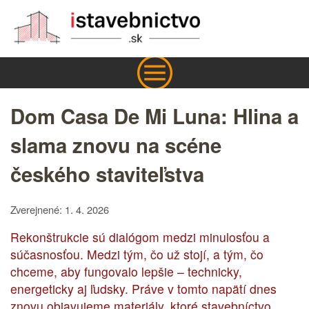
Dom Casa De Mi Luna: Hlina a
slama znovu na scéne
českého staviteľstva
Zverejnené: 1. 4. 2026
Rekonštrukcie sú dialógom medzi minulosťou a
súčasnosťou. Medzi tým, čo už stojí, a tým, čo
chceme, aby fungovalo lepšie – technicky,
energeticky aj ľudsky. Práve v tomto napätí dnes
znovu objavujeme materiály, ktoré stavebníctvo