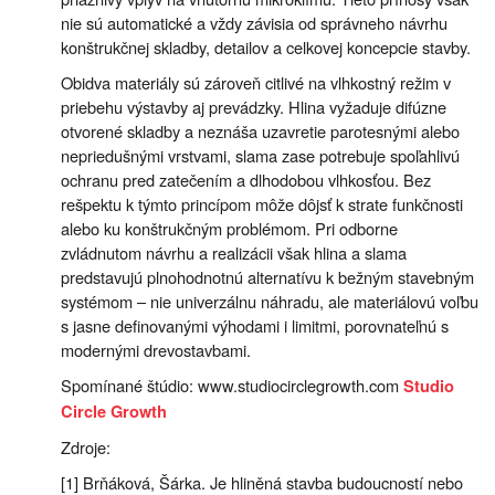
nie sú automatické a vždy závisia od správneho návrhu
konštrukčnej skladby, detailov a celkovej koncepcie stavby.
Obidva materiály sú zároveň citlivé na vlhkostný režim v
priebehu výstavby aj prevádzky. Hlina vyžaduje difúzne
otvorené skladby a neznáša uzavretie parotesnými alebo
nepriedušnými vrstvami, slama zase potrebuje spoľahlivú
ochranu pred zatečením a dlhodobou vlhkosťou. Bez
rešpektu k týmto princípom môže dôjsť k strate funkčnosti
alebo ku konštrukčným problémom. Pri odborne
zvládnutom návrhu a realizácii však hlina a slama
predstavujú plnohodnotnú alternatívu k bežným stavebným
systémom – nie univerzálnu náhradu, ale materiálovú voľbu
s jasne definovanými výhodami i limitmi, porovnateľnú s
modernými drevostavbami.
Spomínané štúdio: www.studiocirclegrowth.com
Studio
Circle Growth
Zdroje:
[1] Brňáková, Šárka. Je hliněná stavba budoucností nebo