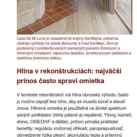
Casa De Mi Luna je zasadená do krajiny Karlštejna, odkiaľ sa
otvárajú výhľady na údolie Berounky a hrad Karlštejn. Dom je
postavený z prefabrikovaných slamených panelov Ecococon s
hlinenými omietkami, vápennou fasádou, smrekovcovým obkladom a
tradičnou bobrovou taškou.
Hlina v rekonštrukciách: najväčší
prínos často spraví omietka
V kontexte rekonštrukcií má hlina obrovskú výhodu: často
ju možno zapojiť bez toho, aby sa muselo búrať a stavať
znova. Hlinená omietka je použiteľná na široké spektrum
savých podkladov (tehly pálené aj nepálené, Ytong, kameň,
drevo, OSB/DHF a ďalšie), pričom prináša praktické
benefity: reguláciu vnútornej vlhkosti, paropriepustnosť,
obmedzenie rizika plesní, akumuláciu tepla a príjemnú