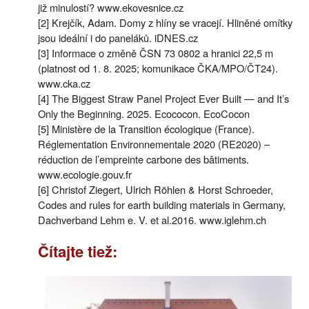
již minulostí? www.ekovesnice.cz
[2] Krejčík, Adam. Domy z hlíny se vracejí. Hliněné omítky
jsou ideální i do paneláků. iDNES.cz
[3] Informace o změně ČSN 73 0802 a hranici 22,5 m
(platnost od 1. 8. 2025; komunikace ČKA/MPO/ČT24).
www.cka.cz
[4] The Biggest Straw Panel Project Ever Built — and It’s
Only the Beginning. 2025. Ecococon. EcoCocon
[5] Ministère de la Transition écologique (France).
Réglementation Environnementale 2020 (RE2020) –
réduction de l’empreinte carbone des bâtiments.
www.ecologie.gouv.fr
[6] Christof Ziegert, Ulrich Röhlen & Horst Schroeder,
Codes and rules for earth building materials in Germany,
Dachverband Lehm e. V. et al.2016. www.iglehm.ch
Čítajte tiež: