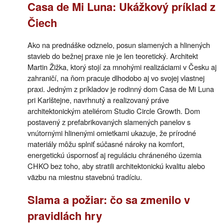
Casa de Mi Luna: Ukážkový príklad z
Čiech
Ako na prednáške odznelo, posun slamených a hlinených
stavieb do bežnej praxe nie je len teoretický. Architekt
Martin Žižka, ktorý stojí za mnohými realizáciami v Česku aj
zahraničí, na ňom pracuje dlhodobo aj vo svojej vlastnej
praxi. Jedným z príkladov je rodinný dom Casa de Mi Luna
pri Karlštejne, navrhnutý a realizovaný práve
architektonickým ateliérom Studio Circle Growth. Dom
postavený z prefabrikovaných slamených panelov s
vnútornými hlinenými omietkami ukazuje, že prírodné
materiály môžu splniť súčasné nároky na komfort,
energetickú úspornosť aj reguláciu chráneného územia
CHKO bez toho, aby stratili architektonickú kvalitu alebo
väzbu na miestnu stavebnú tradíciu.
Slama a požiar: čo sa zmenilo v
pravidlách hry