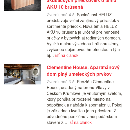
akustických priečkoviek o tehlu
AKU 10 brúsená
Zverejnené 4.8.
Spoločnosť HELUZ
predstavuje veľmi zaujímavý prírastok v
sortimente priečok. Nová tehla HELUZ
AKU 10 brúsená je určená pre nenosné
priečky v bytových aj rodinných domoch.
Vyniká malou výslednou hrúbkou steny,
zvýšenou objemovou hmotnosťou a tým
aj…
ísť na článok
Clementine House. Apartmánový
dom plný umeleckých prvkov
Zverejnené 6.8.
Penzión Clementine
House, usadený na brehu Vltavy v
Českom Krumlove, je vnútorným svetom,
ktorý ponúka prirodzené miesto na
odpočinok a nabáda k spomaleniu. Pokoj
je základnou kvalitou jeho priestoru. Z
pôvodného penziónu v hospodárskom
stavení z…
ísť na článok