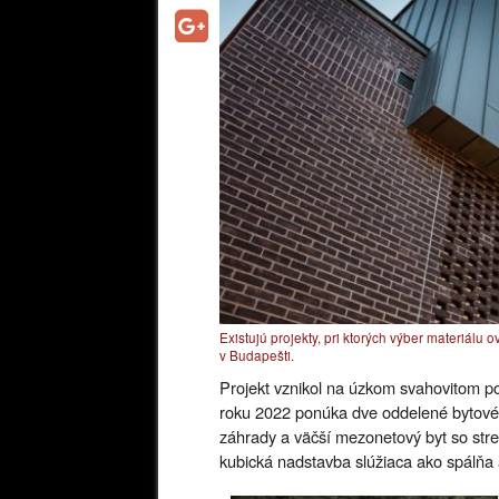
Existujú projekty, pri ktorých výber materiálu 
v Budapešti.
Projekt vznikol na úzkom svahovitom p
roku 2022 ponúka dve oddelené bytové 
záhrady a väčší mezonetový byt so str
kubická nadstavba slúžiaca ako spálňa a