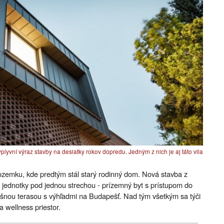
ovplyvní výraz stavby na desiatky rokov dopredu. Jedným z nich je aj táto vila
ozemku, kde predtým stál starý rodinný dom. Nová stavba z
jednotky pod jednou strechou - prízemný byt s prístupom do
ešnou terasou s výhľadmi na Budapešť. Nad tým všetkým sa týči
 wellness priestor.