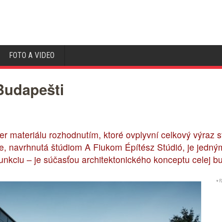
FOTO A VIDEO
Budapešti
výber materiálu rozhodnutím, ktoré ovplyvní celkový výraz
, navrhnutá štúdiom A Fiukom Építész Stúdió, je jedným
nkciu – je súčasťou architektonického konceptu celej b