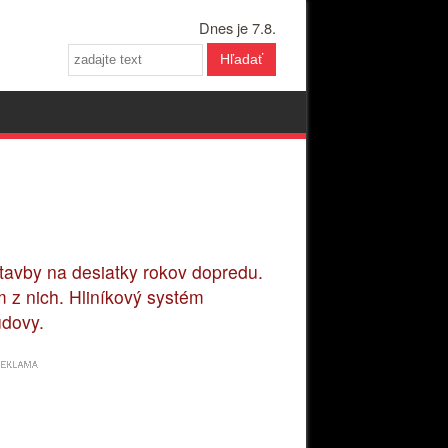
Dnes je 7.8.
Hľadať
 stavby na desiatky rokov dopredu.
 z nich. Hliníkový systém
udovy.