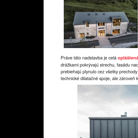
Práve táto nadstavba je celá
oplášte
drážkami pokrývajú strechu, fasádu nads
prebiehajú plynulo cez všetky prechody
technické dilatačné spoje, ale zároveň k