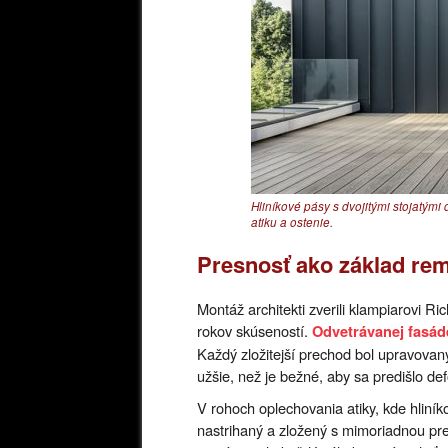
Hliníkové pásy s dvojitými stojatými
atiku a ostenie.
Presnosť ako základ re
Montáž architekti zverili klampiarovi R
rokov skúseností.
Odvetrávanej fasád
Každý zložitejší prechod bol upravovan
užšie, než je bežné, aby sa predišlo 
V rohoch oplechovania atiky, kde hliní
nastrihaný a zložený s mimoriadnou pre