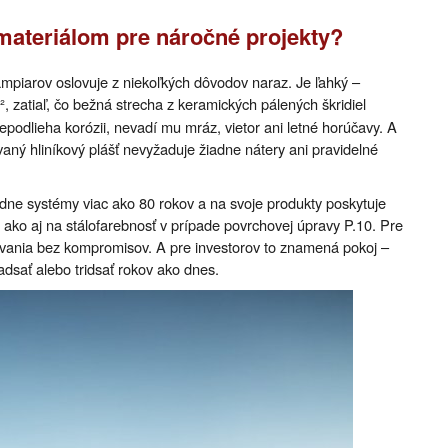
 materiálom pre náročné projekty?
klampiarov oslovuje z niekoľkých dôvodov naraz. Je ľahký –
², zatiaľ, čo bežná strecha z keramických pálených škridiel
podlieha korózii, nevadí mu mráz, vietor ani letné horúčavy. A
ný hliníkový plášť nevyžaduje žiadne nátery ani pravidelné
dne systémy viac ako 80 rokov a na svoje produkty poskytuje
, ako aj na stálofarebnosť v prípade povrchovej úpravy P.10. Pre
vania bez kompromisov. A pre investorov to znamená pokoj –
dsať alebo tridsať rokov ako dnes.