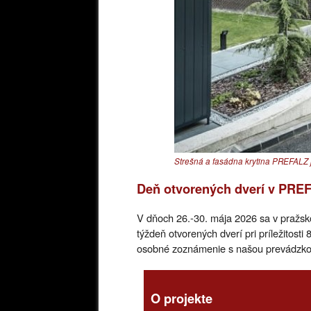
Strešná a fasádna krytina PREFALZ j
Deň otvorených dverí v PRE
V dňoch 26.-30. mája 2026 sa v pražs
týždeň otvorených dverí pri príležitost
osobné zoznámenie s našou prevádzkou 
O projekte