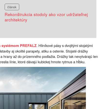
článok
Rekonštrukcia stodoly ako vzor udržateľnej
architektúry
. Hliníkové pásy s dvojitými stojatými
ná systémom PREFALZ
tavby aj okolité parapety, atiku a ostenie. Stojaté drážky
 a hrany až do prízemného podlažia. Drážky tak nevytvárajú len
reslia línie, ktoré dávajú kubickej hmote rytmus a hĺbku.