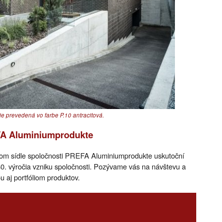
e prevedená vo farbe P.10 antracitová.
FA Aluminiumprodukte
kom sídle spoločnosti PREFA Aluminiumprodukte uskutoční
i 80. výročia vzniku spoločnosti. Pozývame vás na návštevu a
aj portfóliom produktov.