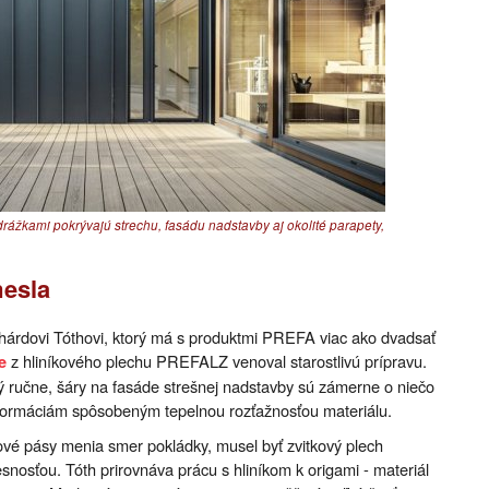
 drážkami pokrývajú strechu, fasádu nadstavby aj okolité parapety,
mesla
ichárdovi Tóthovi, ktorý má s produktmi PREFA viac ako dvadsať
z hliníkového plechu PREFALZ venoval starostlivú prípravu.
e
ý ručne, šáry na fasáde strešnej nadstavby sú zámerne o niečo
deformáciám spôsobeným tepelnou rozťažnosťou materiálu.
kové pásy menia smer pokládky, musel byť zvitkový plech
snosťou. Tóth prirovnáva prácu s hliníkom k origami - materiál