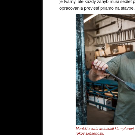
je tvárny, ale každý záhyb musí sedieť
opracovania previesť priamo na stavbe,
Montáž zverili architekti klampiarov
rokov skúseností.