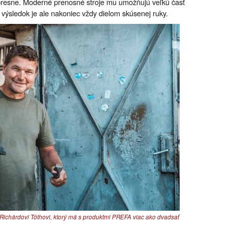
 presne. Moderné prenosné stroje mu umožňujú veľkú časť
 výsledok je ale nakoniec vždy dielom skúsenej ruky.
i Richárdovi Tóthovi, ktorý má s produktmi PREFA viac ako dvadsať