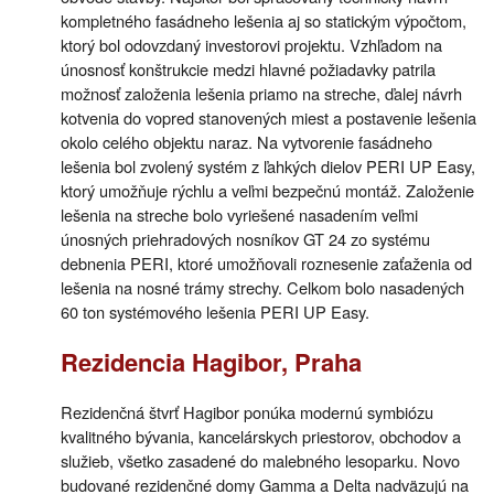
kompletného fasádneho lešenia aj so statickým výpočtom,
ktorý bol odovzdaný investorovi projektu. Vzhľadom na
únosnosť konštrukcie medzi hlavné požiadavky patrila
možnosť založenia lešenia priamo na streche, ďalej návrh
kotvenia do vopred stanovených miest a postavenie lešenia
okolo celého objektu naraz. Na vytvorenie fasádneho
lešenia bol zvolený systém z ľahkých dielov PERI UP Easy,
ktorý umožňuje rýchlu a veľmi bezpečnú montáž. Založenie
lešenia na streche bolo vyriešené nasadením veľmi
únosných priehradových nosníkov GT 24 zo systému
debnenia PERI, ktoré umožňovali roznesenie zaťaženia od
lešenia na nosné trámy strechy. Celkom bolo nasadených
60 ton systémového lešenia PERI UP Easy.
Rezidencia Hagibor, Praha
Rezidenčná štvrť Hagibor ponúka modernú symbiózu
kvalitného bývania, kancelárskych priestorov, obchodov a
služieb, všetko zasadené do malebného lesoparku. Novo
budované rezidenčné domy Gamma a Delta nadväzujú na