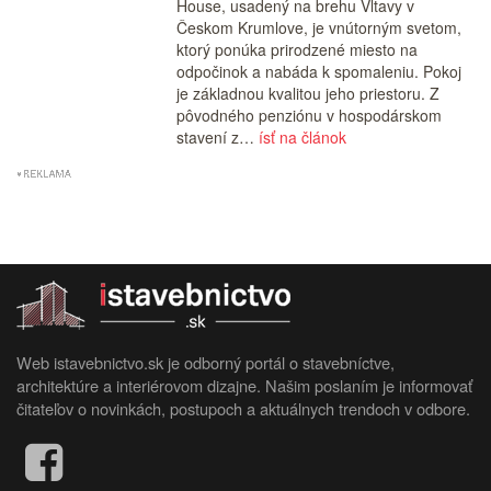
House, usadený na brehu Vltavy v
Českom Krumlove, je vnútorným svetom,
ktorý ponúka prirodzené miesto na
odpočinok a nabáda k spomaleniu. Pokoj
je základnou kvalitou jeho priestoru. Z
pôvodného penziónu v hospodárskom
stavení z…
ísť na článok
Web istavebnictvo.sk je odborný portál o stavebníctve,
architektúre a interiérovom dizajne. Našim poslaním je informovať
čitateľov o novinkách, postupoch a aktuálnych trendoch v odbore.