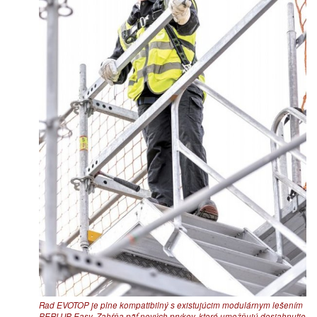
Rad EVOTOP je plne kompatibilný s existujúcim modulárnym lešením
PERI UP Easy. Zahŕňa päť nových prvkov, ktoré umožňujú dosiahnutie