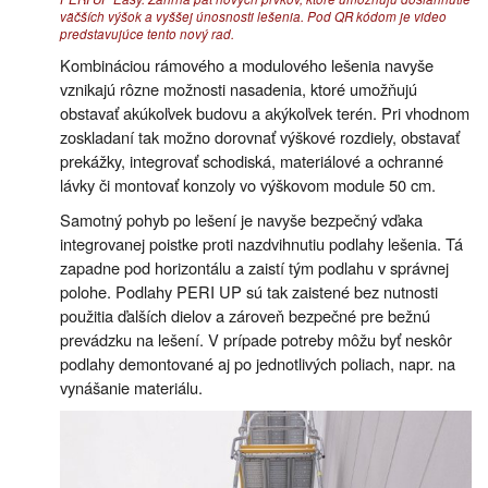
väčších výšok a vyššej únosnosti lešenia. Pod QR kódom je video
predstavujúce tento nový rad.
Kombináciou rámového a modulového lešenia navyše
vznikajú rôzne možnosti nasadenia, ktoré umožňujú
obstavať akúkoľvek budovu a akýkoľvek terén. Pri vhodnom
zoskladaní tak možno dorovnať výškové rozdiely, obstavať
prekážky, integrovať schodiská, materiálové a ochranné
lávky či montovať konzoly vo výškovom module 50 cm.
Samotný pohyb po lešení je navyše bezpečný vďaka
integrovanej poistke proti nazdvihnutiu podlahy lešenia. Tá
zapadne pod horizontálu a zaistí tým podlahu v správnej
polohe. Podlahy PERI UP sú tak zaistené bez nutnosti
použitia ďalších dielov a zároveň bezpečné pre bežnú
prevádzku na lešení. V prípade potreby môžu byť neskôr
podlahy demontované aj po jednotlivých poliach, napr. na
vynášanie materiálu.