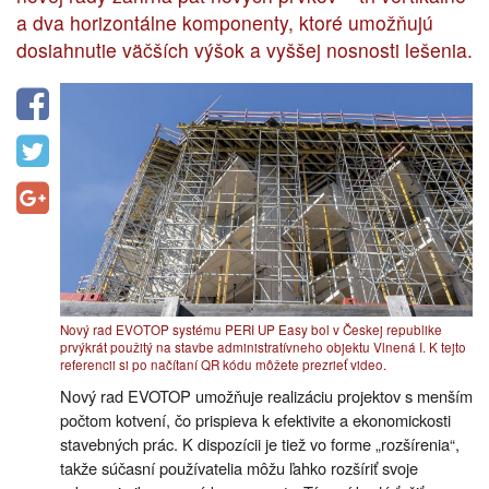
a dva horizontálne komponenty, ktoré umožňujú
dosiahnutie väčších výšok a vyššej nosnosti lešenia.
Nový rad EVOTOP systému PERI UP Easy bol v Českej republike
prvýkrát použitý na stavbe administratívneho objektu Vlnená I. K tejto
referencii si po načítaní QR kódu môžete prezrieť video.
Nový rad EVOTOP umožňuje realizáciu projektov s menším
počtom kotvení, čo prispieva k efektivite a ekonomickosti
stavebných prác. K dispozícii je tiež vo forme „rozšírenia“,
takže súčasní používatelia môžu ľahko rozšíriť svoje