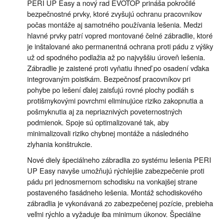
PERI UP Easy a nový rad EVOTOP prináša pokročilé
bezpečnostné prvky, ktoré zvyšujú ochranu pracovníkov
počas montáže aj samotného používania lešenia. Medzi
hlavné prvky patrí vopred montované čelné zábradlie, ktoré
je inštalované ako permanentná ochrana proti pádu z výšky
už od spodného podlažia až po najvyššiu úroveň lešenia.
Zábradlie je zaistené proti vyňatiu ihneď po osadení vďaka
integrovaným poistkám. Bezpečnosť pracovníkov pri
pohybe po lešení ďalej zaisťujú rovné plochy podláh s
protišmykovými povrchmi eliminujúce riziko zakopnutia a
pošmyknutia aj za nepriaznivých poveternostných
podmienok. Spoje sú optimalizované tak, aby
minimalizovali riziko chybnej montáže a následného
zlyhania konštrukcie.
Nové diely špeciálneho zábradlia zo systému lešenia PERI
UP Easy navyše umožňujú rýchlejšie zabezpečenie proti
pádu pri jednosmernom schodisku na vonkajšej strane
postaveného fasádneho lešenia. Montáž schodiskového
zábradlia je vykonávaná zo zabezpečenej pozície, prebieha
veľmi rýchlo a vyžaduje iba minimum úkonov. Špeciálne