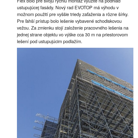
Flex bolo pre svoju rýchlu montáž využité na podhľad
ustupujúcej fasády. Nový rad EVOTOP má výhodu v
možnom použití pre vyššie triedy zaťaženia a rôzne šírky.
Pre ľahší prístup bolo lešenie vybavené schodiskovou
vežou. Za zmienku stojí založenie pracovného lešenia na
jednej strane objektu vo výške cca 30 m na priestorovom
lešení pod ustupujúcim podlažím.