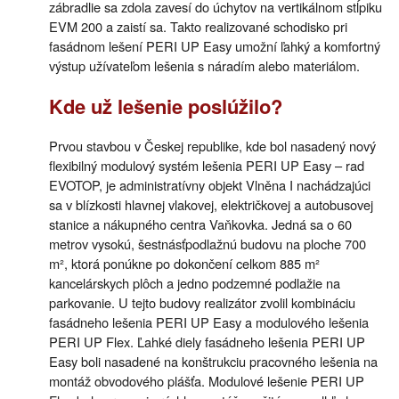
zábradlie sa zdola zavesí do úchytov na vertikálnom stĺpiku
EVM 200 a zaistí sa. Takto realizované schodisko pri
fasádnom lešení PERI UP Easy umožní ľahký a komfortný
výstup užívateľom lešenia s náradím alebo materiálom.
Kde už lešenie poslúžilo?
Prvou stavbou v Českej republike, kde bol nasadený nový
flexibilný modulový systém lešenia PERI UP Easy – rad
EVOTOP, je administratívny objekt Vlněna I nachádzajúci
sa v blízkosti hlavnej vlakovej, električkovej a autobusovej
stanice a nákupného centra Vaňkovka. Jedná sa o 60
metrov vysokú, šestnásťpodlažnú budovu na ploche 700
m², ktorá ponúkne po dokončení celkom 885 m²
kancelárskych plôch a jedno podzemné podlažie na
parkovanie. U tejto budovy realizátor zvolil kombináciu
fasádneho lešenia PERI UP Easy a modulového lešenia
PERI UP Flex. Ľahké diely fasádneho lešenia PERI UP
Easy boli nasadené na konštrukciu pracovného lešenia na
montáž obvodového plášťa. Modulové lešenie PERI UP