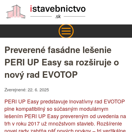
Preverené fasádne lešenie
PERI UP Easy sa rozširuje o
nový rad EVOTOP
Zverejnené: 22. 6. 2025
PERI UP Easy predstavuje inovatívny rad EVOTOP
plne kompatibilný so súčasným modulárnym
lešením PERI UP Easy prevereným od uvedenia na
trh v roku 2017 už množstvom stavieb. Rozšírenie
novej rady zahŕňa päť nových prvkov – tri vertikálne