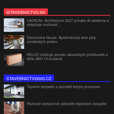
ISTAVEBNICTVO.SK
CADKON+ Architecture 2027 prináša AI asistenta a
vylepšuje možnosti…
Clementine House. Apartmánový dom plný
umeleckých prvkov
HELUZ rozširuje ponuku akustických priečkoviek o
tehlu AKU 10 brúsená
STAVEBNICTVI3000.CZ
Tepelné čerpadlo s obzvlášť tichým provozem
Hlučnost venkovních jednotek tepelných čerpadel