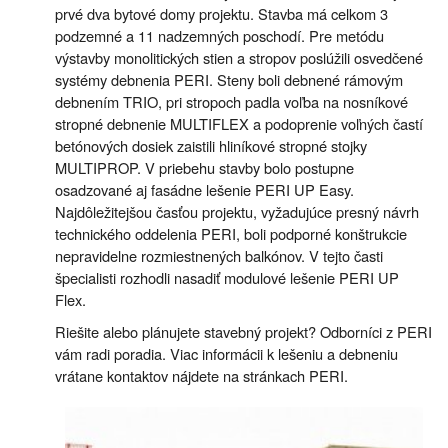
prvé dva bytové domy projektu. Stavba má celkom 3
podzemné a 11 nadzemných poschodí. Pre metódu
výstavby monolitických stien a stropov poslúžili osvedčené
systémy debnenia PERI. Steny boli debnené rámovým
debnením TRIO, pri stropoch padla voľba na nosníkové
stropné debnenie MULTIFLEX a podoprenie voľných častí
betónových dosiek zaistili hliníkové stropné stojky
MULTIPROP. V priebehu stavby bolo postupne
osadzované aj fasádne lešenie PERI UP Easy.
Najdôležitejšou časťou projektu, vyžadujúce presný návrh
technického oddelenia PERI, boli podporné konštrukcie
nepravidelne rozmiestnených balkónov. V tejto časti
špecialisti rozhodli nasadiť modulové lešenie PERI UP
Flex.
Riešite alebo plánujete stavebný projekt? Odborníci z PERI
vám radi poradia. Viac informácii k lešeniu a debneniu
vrátane kontaktov nájdete na stránkach PERI.