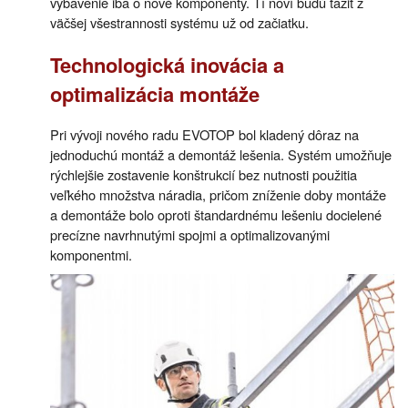
vybavenie iba o nové komponenty. Tí noví budú ťažiť z
väčšej všestrannosti systému už od začiatku.
Technologická inovácia a
optimalizácia montáže
Pri vývoji nového radu EVOTOP bol kladený dôraz na
jednoduchú montáž a demontáž lešenia. Systém umožňuje
rýchlejšie zostavenie konštrukcií bez nutnosti použitia
veľkého množstva náradia, pričom zníženie doby montáže
a demontáže bolo oproti štandardnému lešeniu docielené
precízne navrhnutými spojmi a optimalizovanými
komponentmi.