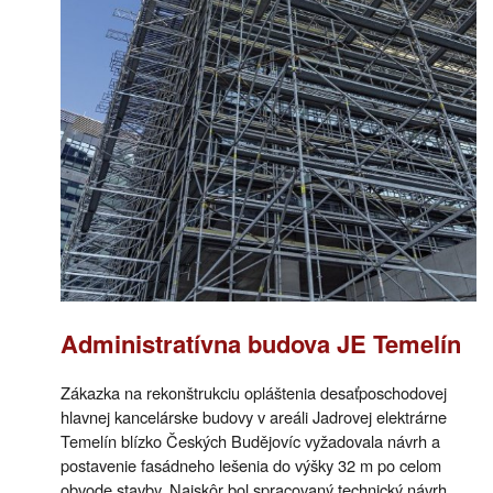
Administratívna budova JE Temelín
Zákazka na rekonštrukciu opláštenia desaťposchodovej
hlavnej kancelárske budovy v areáli Jadrovej elektrárne
Temelín blízko Českých Budějovíc vyžadovala návrh a
postavenie fasádneho lešenia do výšky 32 m po celom
obvode stavby. Najskôr bol spracovaný technický návrh