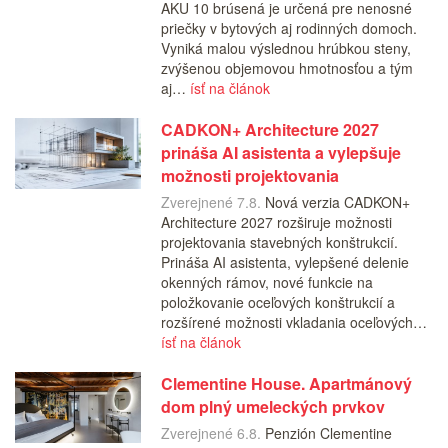
AKU 10 brúsená je určená pre nenosné
priečky v bytových aj rodinných domoch.
Vyniká malou výslednou hrúbkou steny,
zvýšenou objemovou hmotnosťou a tým
aj…
ísť na článok
CADKON+ Architecture 2027
prináša AI asistenta a vylepšuje
možnosti projektovania
Zverejnené 7.8.
Nová verzia CADKON+
Architecture 2027 rozširuje možnosti
projektovania stavebných konštrukcií.
Prináša AI asistenta, vylepšené delenie
okenných rámov, nové funkcie na
položkovanie oceľových konštrukcií a
rozšírené možnosti vkladania oceľových…
ísť na článok
Clementine House. Apartmánový
dom plný umeleckých prvkov
Zverejnené 6.8.
Penzión Clementine