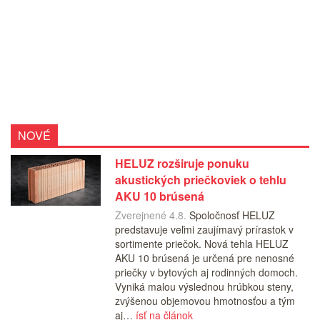
NOVÉ
HELUZ rozširuje ponuku
akustických priečkoviek o tehlu
AKU 10 brúsená
Zverejnené 4.8.
Spoločnosť HELUZ
predstavuje veľmi zaujímavý prírastok v
sortimente priečok. Nová tehla HELUZ
AKU 10 brúsená je určená pre nenosné
priečky v bytových aj rodinných domoch.
Vyniká malou výslednou hrúbkou steny,
zvýšenou objemovou hmotnosťou a tým
aj…
ísť na článok