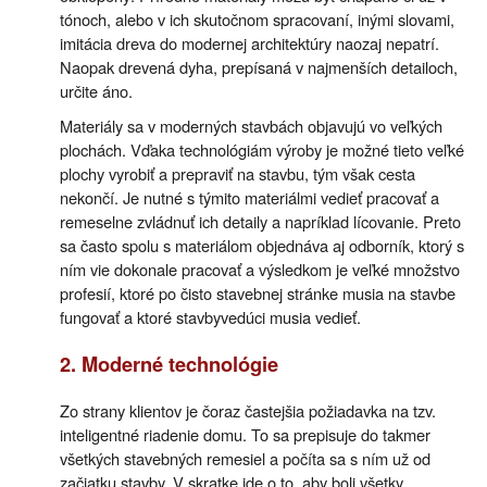
tónoch, alebo v ich skutočnom spracovaní, inými slovami,
imitácia dreva do modernej architektúry naozaj nepatrí.
Naopak drevená dyha, prepísaná v najmenších detailoch,
určite áno.
Materiály sa v moderných stavbách objavujú vo veľkých
plochách. Vďaka technológiám výroby je možné tieto veľké
plochy vyrobiť a prepraviť na stavbu, tým však cesta
nekončí. Je nutné s týmito materiálmi vedieť pracovať a
remeselne zvládnuť ich detaily a napríklad lícovanie. Preto
sa často spolu s materiálom objednáva aj odborník, ktorý s
ním vie dokonale pracovať a výsledkom je veľké množstvo
profesií, ktoré po čisto stavebnej stránke musia na stavbe
fungovať a ktoré stavbyvedúci musia vedieť.
2. Moderné technológie
Zo strany klientov je čoraz častejšia požiadavka na tzv.
inteligentné riadenie domu. To sa prepisuje do takmer
všetkých stavebných remesiel a počíta sa s ním už od
začiatku stavby. V skratke ide o to, aby boli všetky