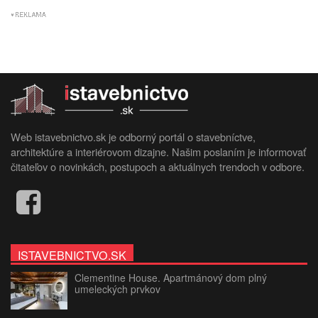
Web istavebnictvo.sk je odborný portál o stavebníctve,
architektúre a interiérovom dizajne. Našim poslaním je informovať
čitateľov o novinkách, postupoch a aktuálnych trendoch v odbore.
ISTAVEBNICTVO.SK
Clementine House. Apartmánový dom plný
umeleckých prvkov