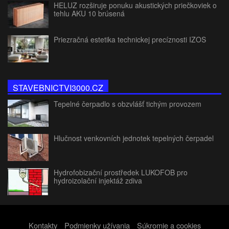
HELUZ rozširuje ponuku akustických priečkoviek o
tehlu AKU 10 brúsená
Priezračná estetika technickej precíznosti IZOS
STAVEBNICTVI3000.CZ
Tepelné čerpadlo s obzvlášť tichým provozem
Hlučnost venkovních jednotek tepelných čerpadel
Hydrofobizační prostředek LUKOFOB pro
hydroizolační injektáž zdiva
Kontakty
Podmienky užívania
Súkromie a cookies