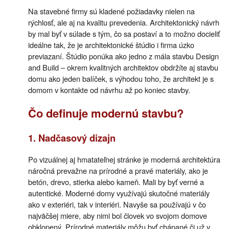
Na stavebné firmy sú kladené požiadavky nielen na
rýchlosť, ale aj na kvalitu prevedenia. Architektonický návrh
by mal byť v súlade s tým, čo sa postaví a to možno docieliť
ideálne tak, že je architektonické štúdio i firma úzko
previazaní. Štúdio ponúka ako jedno z mála stavbu Design
and Build – okrem kvalitných architektov obdržíte aj stavbu
domu ako jeden balíček, s výhodou toho, že architekt je s
domom v kontakte od návrhu až po koniec stavby.
Čo definuje modernú stavbu?
1. Nadčasový dizajn
Po vizuálnej aj hmatateľnej stránke je moderná architektúra
náročná prevažne na prírodné a pravé materiály, ako je
betón, drevo, stierka alebo kameň. Mali by byť verné a
autentické. Moderné domy využívajú skutočné materiály
ako v exteriéri, tak v interiéri. Navyše sa používajú v čo
najväčšej miere, aby nimi bol človek vo svojom domove
obklopený. Prírodné materiály môžu byť chápané či už v