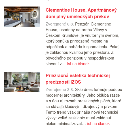
Clementine House. Apartmánový
dom plný umeleckých prvkov
Zverejnené 6.8.
Penzión Clementine
House, usadený na brehu Vltavy v
Českom Krumlove, je vnútorným svetom,
ktorý ponúka prirodzené miesto na
odpočinok a nabáda k spomaleniu. Pokoj
je základnou kvalitou jeho priestoru. Z
pôvodného penziónu v hospodárskom
stavení z…
ísť na článok
Priezračná estetika technickej
precíznosti IZOS
Zverejnené 3.8.
Sklo dnes formuje podobu
modernej architektúry. Jeho obľuba rastie
a s ňou aj rozsah presklených plôch, ktoré
sa stávajú kľúčovým dizajnovým prvkom.
Tento trend však prináša nové technické
výzvy: veľké zasklenie musí zvládnuť
nielen minimalizovať…
ísť na článok