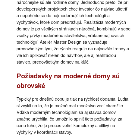
náročnejšie sú ale rodinné domy. Jednoducho preto, že pri
developerských projektoch chce investor čo najviac ušetriť
a nepohrnie sa do najmodernejších technológií a
vychytávok, ktoré dom predražujú. Realizácia moderných
domov je po všetkých stránkach náročná, kombinujú v sebe
všetky prvky moderného staviteľstva, vrátane najnovších
technológií. Ateliér Master Design sa vyznačuje
predovšetkým tým, že rýchlo reaguje na najnovšie trendy a
vie ich aplikovať nielen do návrhov, ale aj realizáciou
stavieb, predovšetkým domov na kľúč.
Požiadavky na moderné domy sú
obrovské
Typický pre dnešnú dobu je tlak na rýchlosť dodania. Ľudia
si zvykli na to, že je možné mať množstvo vecí okamžite.
Vďaka moderným technológiám sa aj stavba domov
značne urýchlila, čo umožnilo splniť tieto požiadavky, za
cenu toho, že je proces veľmi komplexný a citlivý na
výchylky v koordinácii stavby.