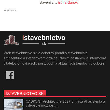
stavení z…
ísť na článok
Web istavebnictvo.sk je odborný portál o stavebníctve,
architektúre a interiérovom dizajne. Našim poslaním je informovať
čitateľov o novinkách, postupoch a aktuálnych trendoch v odbore.
ISTAVEBNICTVO.SK
CADKON+ Architecture 2027 prináša AI asistenta a
vylepšuje možnosti…