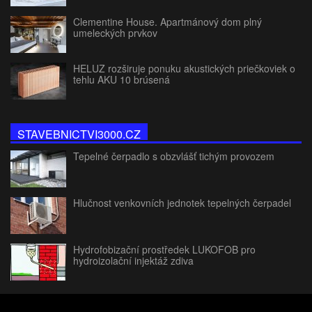
Clementine House. Apartmánový dom plný
umeleckých prvkov
HELUZ rozširuje ponuku akustických priečkoviek o
tehlu AKU 10 brúsená
STAVEBNICTVI3000.CZ
Tepelné čerpadlo s obzvlášť tichým provozem
Hlučnost venkovních jednotek tepelných čerpadel
Hydrofobizační prostředek LUKOFOB pro
hydroizolační injektáž zdiva