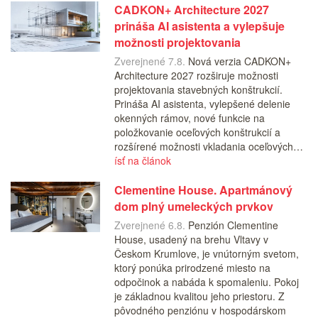
CADKON+ Architecture 2027
prináša AI asistenta a vylepšuje
možnosti projektovania
Zverejnené 7.8.
Nová verzia CADKON+
Architecture 2027 rozširuje možnosti
projektovania stavebných konštrukcií.
Prináša AI asistenta, vylepšené delenie
okenných rámov, nové funkcie na
položkovanie oceľových konštrukcií a
rozšírené možnosti vkladania oceľových…
ísť na článok
Clementine House. Apartmánový
dom plný umeleckých prvkov
Zverejnené 6.8.
Penzión Clementine
House, usadený na brehu Vltavy v
Českom Krumlove, je vnútorným svetom,
ktorý ponúka prirodzené miesto na
odpočinok a nabáda k spomaleniu. Pokoj
je základnou kvalitou jeho priestoru. Z
pôvodného penziónu v hospodárskom