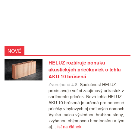
NOVÉ
HELUZ rozširuje ponuku
akustických priečkoviek o tehlu
AKU 10 brúsená
Zverejnené 4.8.
Spoločnosť HELUZ
predstavuje veľmi zaujímavý prírastok v
sortimente priečok. Nová tehla HELUZ
AKU 10 brúsená je určená pre nenosné
priečky v bytových aj rodinných domoch.
Vyniká malou výslednou hrúbkou steny,
zvýšenou objemovou hmotnosťou a tým
aj…
ísť na článok