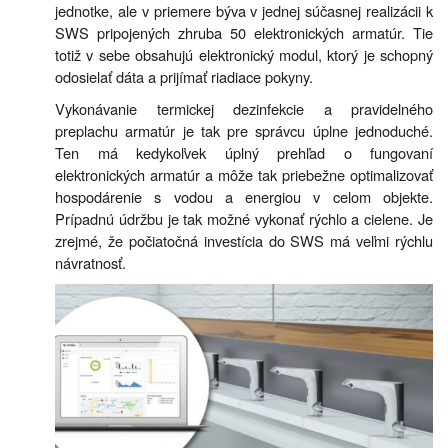
jednotke, ale v priemere býva v jednej súčasnej realizácii k
SWS pripojených zhruba 50 elektronických armatúr. Tie
totiž v sebe obsahujú elektronický modul, ktorý je schopný
odosielať dáta a prijímať riadiace pokyny.
Vykonávanie termickej dezinfekcie a pravidelného
preplachu armatúr je tak pre správcu úplne jednoduché.
Ten má kedykoľvek úplný prehľad o fungovaní
elektronických armatúr a môže tak priebežne optimalizovať
hospodárenie s vodou a energiou v celom objekte.
Prípadnú údržbu je tak možné vykonať rýchlo a cielene. Je
zrejmé, že počiatočná investícia do SWS má veľmi rýchlu
návratnosť.