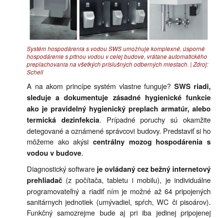
Systém hospodárenia s vodou SWS umožňuje komplexné, úsporné
hospodárenie s pitnou vodou v celej budove, vrátane automatického
preplachovania na všetkých príslušných odberných miestach. | Zdroj:
Schell
A na akom princípe systém vlastne funguje?
SWS riadi,
sleduje a dokumentuje zásadné hygienické funkcie
ako je pravidelný hygienický preplach armatúr, alebo
. Prípadné poruchy sú okamžite
termická dezinfekcia
detegované a oznámené správcovi budovy. Predstaviť si ho
môžeme ako akýsi
centrálny mozog hospodárenia s
.
vodou v budove
Diagnostický software
je ovládaný cez bežný internetový
(z počítača, tabletu i mobilu), je individuálne
prehliadač
programovateľný a riadiť ním je možné až 64 pripojených
sanitárnych jednotiek (umývadiel, spŕch, WC či pisoárov).
Funkčný samozrejme bude aj pri iba jedinej pripojenej