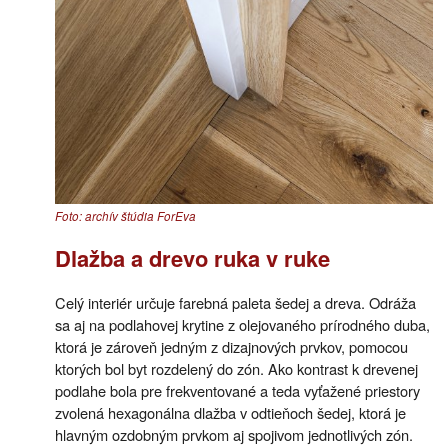
Foto: archív štúdia ForEva
Dlažba a drevo ruka v ruke
Celý interiér určuje farebná paleta šedej a dreva. Odráža
sa aj na podlahovej krytine z olejovaného prírodného duba,
ktorá je zároveň jedným z dizajnových prvkov, pomocou
ktorých bol byt rozdelený do zón. Ako kontrast k drevenej
podlahe bola pre frekventované a teda vyťažené priestory
zvolená hexagonálna dlažba v odtieňoch šedej, ktorá je
hlavným ozdobným prvkom aj spojivom jednotlivých zón.