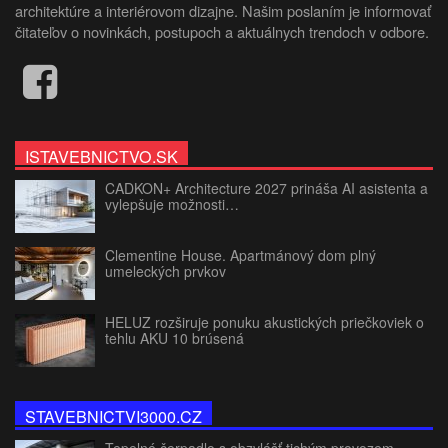
architektúre a interiérovom dizajne. Našim poslaním je informovať
čitateľov o novinkách, postupoch a aktuálnych trendoch v odbore.
ISTAVEBNICTVO.SK
CADKON+ Architecture 2027 prináša AI asistenta a
vylepšuje možnosti…
Clementine House. Apartmánový dom plný
umeleckých prvkov
HELUZ rozširuje ponuku akustických priečkoviek o
tehlu AKU 10 brúsená
STAVEBNICTVI3000.CZ
Tepelné čerpadlo s obzvlášť tichým provozem