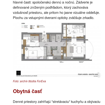
hlavné časti: spoločenskú dennú a nočnú. Zádverie je
definované zníženým podhľadom, ktorý zachováva
vzdušnosť priestoru, ale pritom ho jasne vizuálne oddeľuje.
Plochu za vstupnými dverami opticky zväčšuje zrkadlo.
Foto: archív štúdia ForEva
Obytná časť
Denné priestory zahŕňajú "stretávaciu" kuchyňu a obývaciu