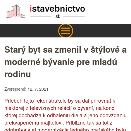
Starý byt sa zmenil v štýlové a
moderné bývanie pre mladú
rodinu
Zverejnené: 12. 7. 2021
Priebeh tejto rekonštrukcie by sa dal prirovnať k
niektorej z televíznych relácií o bývaní, na konci
ktorej dochádza k odhaleniu diela a jeho odovzdaniu
prekvapenému majiteľovi. Približne tak sa totiž
odohrávala aj modernizácia jedného pražského bytu