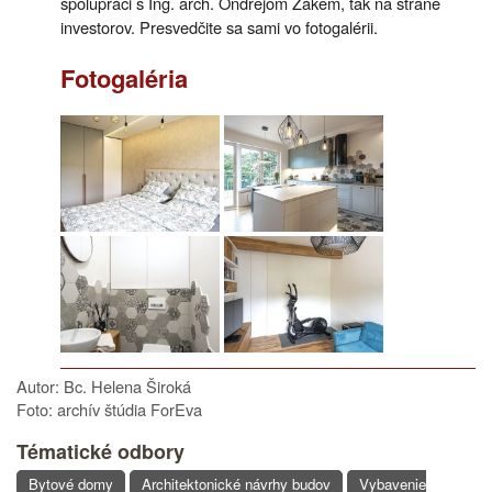
spolupráci s Ing. arch. Ondrejom Žákem, tak na strane
investorov. Presvedčite sa sami vo fotogalérii.
Fotogaléria
Autor: Bc. Helena Široká
Foto: archív štúdia ForEva
Tématické odbory
Bytové domy
Architektonické návrhy budov
Vybavenie