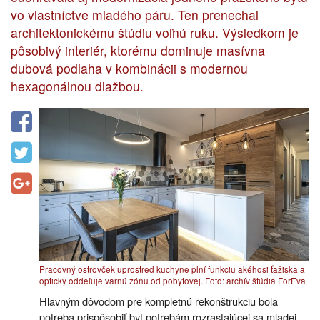
vo vlastníctve mladého páru. Ten prenechal
architektonickému štúdiu voľnú ruku. Výsledkom je
pôsobivý interiér, ktorému dominuje masívna
dubová podlaha v kombinácii s modernou
hexagonálnou dlažbou.
Pracovný ostrovček uprostred kuchyne plní funkciu akéhosi ťažiska a
opticky oddeľuje varnú zónu od pobytovej. Foto: archív štúdia ForEva
Hlavným dôvodom pre kompletnú rekonštrukciu bola
potreba prispôsobiť byt potrebám rozrastajúcej sa mladej