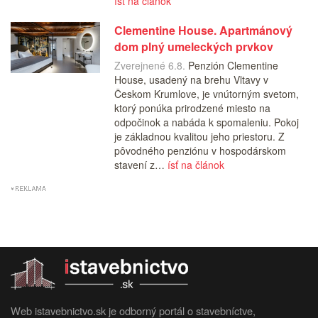
ísť na článok
Clementine House. Apartmánový
dom plný umeleckých prvkov
Zverejnené 6.8.
Penzión Clementine
House, usadený na brehu Vltavy v
Českom Krumlove, je vnútorným svetom,
ktorý ponúka prirodzené miesto na
odpočinok a nabáda k spomaleniu. Pokoj
je základnou kvalitou jeho priestoru. Z
pôvodného penziónu v hospodárskom
stavení z…
ísť na článok
Web istavebnictvo.sk je odborný portál o stavebníctve,