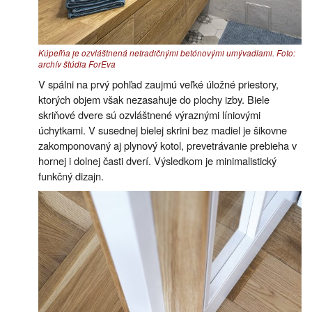
Kúpeľňa je ozvláštnená netradičnými betónovými umývadlami. Foto:
archív štúdia ForEva
V spálni na prvý pohľad zaujmú veľké úložné priestory,
ktorých objem však nezasahuje do plochy izby. Biele
skriňové dvere sú ozvláštnené výraznými líniovými
úchytkami. V susednej bielej skrini bez madiel je šikovne
zakomponovaný aj plynový kotol, prevetrávanie prebieha v
hornej i dolnej časti dverí. Výsledkom je minimalistický
funkčný dizajn.