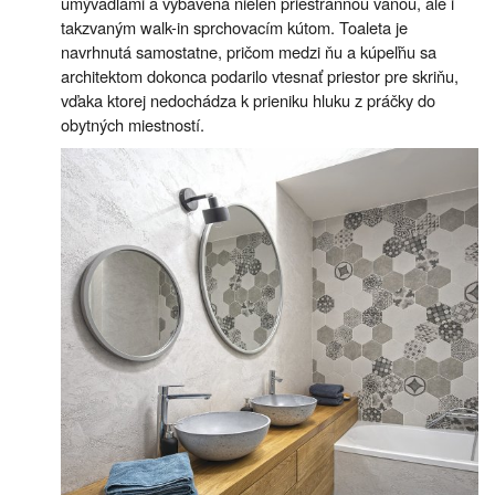
umývadlami a vybavená nielen priestrannou vaňou, ale i
takzvaným walk-in sprchovacím kútom. Toaleta je
navrhnutá samostatne, pričom medzi ňu a kúpeľňu sa
architektom dokonca podarilo vtesnať priestor pre skriňu,
vďaka ktorej nedochádza k prieniku hluku z práčky do
obytných miestností.