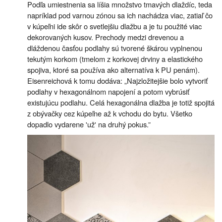
Podľa umiestnenia sa líšia množstvo tmavých dlaždíc, teda
napríklad pod varnou zónou sa ich nachádza viac, zatiaľ čo
v kúpeľni ide skôr o svetlejšiu dlažbu a je tu použité viac
dekorovaných kusov. Prechody medzi drevenou a
dláždenou časťou podlahy sú tvorené škárou vyplnenou
tekutým korkom (tmelom z korkovej drviny a elastického
spojiva, ktoré sa používa ako alternatíva k PU penám).
Eisenreichová k tomu dodáva: „Najzložitejšie bolo vytvoriť
podlahy v hexagonálnom napojení a potom vybrúsiť
existujúcu podlahu. Celá hexagonálna dlažba je totiž spojitá
z obývačky cez kúpeľne až k vchodu do bytu. Všetko
dopadlo vydarene 'už' na druhý pokus.”