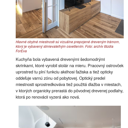
Hlavné obytné miestnosti sú vizuálne prepojené dreveným trámom,
ktorý je vybavený stmievateľným osvetlením. Foto: archív štúdia
ForEva
Kuchyňa bola vybavená drevenými šedomodrými
skrinkami, ktoré vyrobil stolár na mieru. Pracovný ostrovček
uprostred tu plní funkciu akéhosi ťažiska a tiež opticky
oddeľuje varnú zónu od pobytovej. Optický predel
miestnosti sprostredkováva tiež použitá dlažba v miestach,
v ktorých organicky prerastá do pôvodnej drevenej podlahy,
ktorá po renovácii vyzerá ako nová.