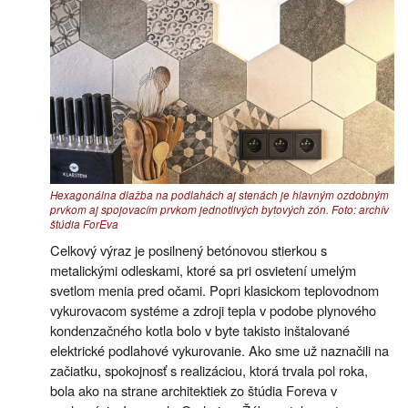
Hexagonálna dlažba na podlahách aj stenách je hlavným ozdobným
prvkom aj spojovacím prvkom jednotlivých bytových zón. Foto: archív
štúdia ForEva
Celkový výraz je posilnený betónovou stierkou s
metalickými odleskami, ktoré sa pri osvietení umelým
svetlom menia pred očami. Popri klasickom teplovodnom
vykurovacom systéme a zdroji tepla v podobe plynového
kondenzačného kotla bolo v byte takisto inštalované
elektrické podlahové vykurovanie. Ako sme už naznačili na
začiatku, spokojnosť s realizáciou, ktorá trvala pol roka,
bola ako na strane architektiek zo štúdia Foreva v