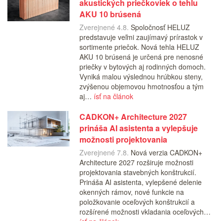
akustických priečkoviek o tehlu
AKU 10 brúsená
Zverejnené 4.8.
Spoločnosť HELUZ
predstavuje veľmi zaujímavý prírastok v
sortimente priečok. Nová tehla HELUZ
AKU 10 brúsená je určená pre nenosné
priečky v bytových aj rodinných domoch.
Vyniká malou výslednou hrúbkou steny,
zvýšenou objemovou hmotnosťou a tým
aj…
ísť na článok
CADKON+ Architecture 2027
prináša AI asistenta a vylepšuje
možnosti projektovania
Zverejnené 7.8.
Nová verzia CADKON+
Architecture 2027 rozširuje možnosti
projektovania stavebných konštrukcií.
Prináša AI asistenta, vylepšené delenie
okenných rámov, nové funkcie na
položkovanie oceľových konštrukcií a
rozšírené možnosti vkladania oceľových…