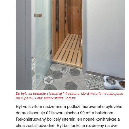
Do bytu sa podarilo vtesnať aj infrasaunu, ktorá má priame napojenie
na kúpeľňu. Foto: archív štúdia ForEva
Byt vo štvrtom nadzemnom podlaží murovaného bytového
domu disponuje úžitkovou plochou 90 m² a balkónom.
Rekonštruovaný bol celý interiér, len nosné konštrukcie a
okná zostali pôvodné. Byt bol funkčne rozdelený na dve