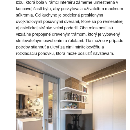
izbu, ktorá bola v rámci interiéru zámerne umiestnená v
koncovej časti bytu, aby poskytovala užívateľom maximum
súkromia. Od kuchyne je oddelená presklenými
dvojkrídlovými posuvnými dverami, ktoré sa po remeselnej
aj estetickej stránke veľmi podarili. Obe miestnosti sú
vizuálne prepojené dreveným trámom, ktorý je vybavený
stmievateľným osvetlením a roletami. Tie možno v prípade
potreby stiahnuť a ukryť za nimi minitelocvičňu a
rozkladaciu pohovku, ktorá môže poslúžiť návštevám.