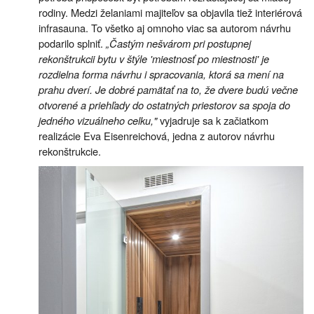
rodiny. Medzi želaniami majiteľov sa objavila tiež interiérová
infrasauna. To všetko aj omnoho viac sa autorom návrhu
podarilo splniť.
„Častým nešvárom pri postupnej
rekonštrukcii bytu v štýle 'miestnosť po miestnosti' je
rozdielna forma návrhu i spracovania, ktorá sa mení na
prahu dverí. Je dobré pamätať na to, že dvere budú večne
otvorené a priehľady do ostatných priestorov sa spoja do
jedného vizuálneho celku,"
vyjadruje sa k začiatkom
realizácie Eva Eisenreichová, jedna z autorov návrhu
rekonštrukcie.