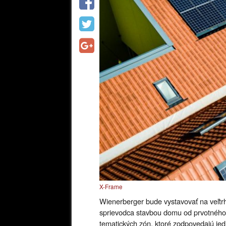
X-Frame
Wienerberger bude vystavovať na veľtrh
sprievodca stavbou domu od prvotného z
tematických zón, ktoré zodpovedajú jed