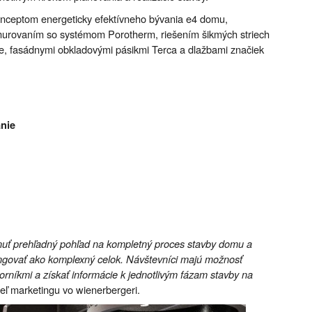
onceptom energeticky efektívneho bývania e4 domu,
 murovaním so systémom Porotherm, riešením šikmých striech
e, fasádnymi obkladovými pásikmi Terca a dlažbami značiek
anie
knuť prehľadný pohľad na kompletný proces stavby domu a
ungovať ako komplexný celok. Návštevníci majú možnosť
orníkmi a získať informácie k jednotlivým fázam stavby na
teľ marketingu vo wienerbergeri.