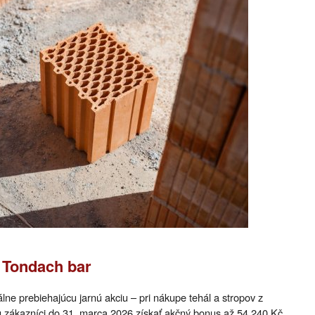
 Tondach bar
ne prebiehajúcu jarnú akciu – pri nákupe tehál a stropov z
ákazníci do 31. marca 2026 získať akčný bonus až 54 240 Kč.