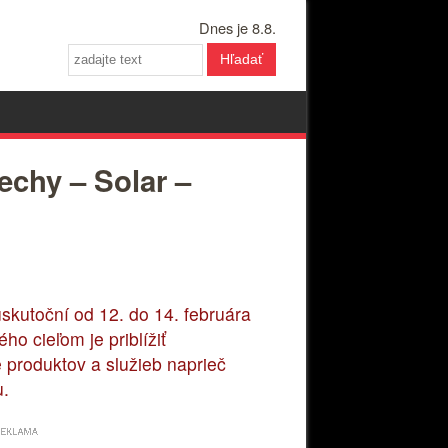
Dnes je 8.8.
Hľadať
echy – Solar –
skutoční od 12. do 14. februára
o cieľom je priblížiť
 produktov a služieb naprieč
u.