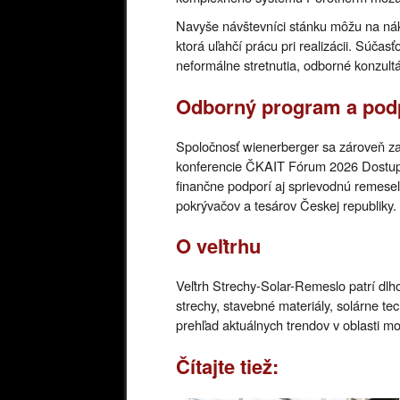
Navyše návštevníci stánku môžu na nákup
ktorá uľahčí prácu pri realizácii. Súča
neformálne stretnutia, odborné konzultá
Odborný program a pod
Spoločnosť wienerberger sa zároveň za
konferencie ČKAIT Fórum 2026 Dostupné
finančne podporí aj sprievodnú remesel
pokrývačov a tesárov Českej republiky.
O veľtrhu
Veľtrh Strechy-Solar-Remeslo patrí d
strechy, stavebné materiály, solárne t
prehľad aktuálnych trendov v oblasti m
Čítajte tiež: