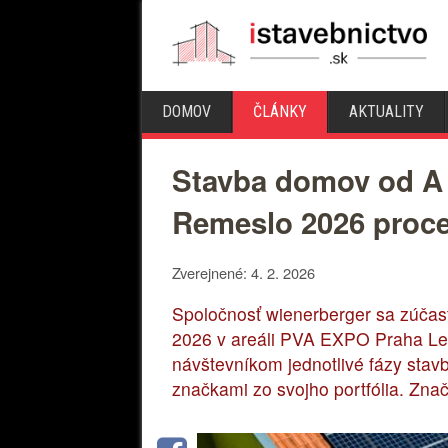
DOMOV
ČLÁNKY
AKTUALITY
Stavba domov od A p
Remeslo 2026 proce
Zverejnené: 4. 2. 2026
Spoločnosť wienerberger sa zúčast
2026 v areáli PVA EXPO Praha Letňa
návštevníkom jednotlivé fázy stav
značkami zo svojho portfólia. Zna