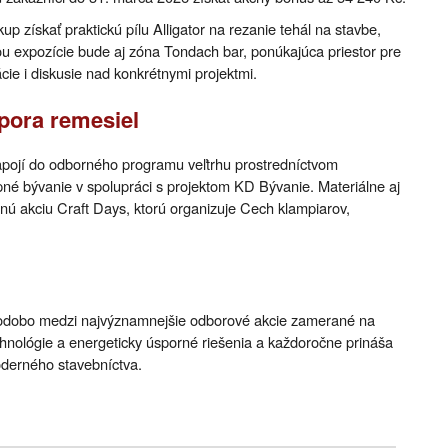
 získať praktickú pílu Alligator na rezanie tehál na stavbe,
sťou expozície bude aj zóna Tondach bar, ponúkajúca priestor pre
cie i diskusie nad konkrétnymi projektmi.
pora remesiel
pojí do odborného programu veľtrhu prostredníctvom
 bývanie v spolupráci s projektom KD Bývanie. Materiálne aj
nú akciu Craft Days, ktorú organizuje Cech klampiarov,
lhodobo medzi najvýznamnejšie odborové akcie zamerané na
echnológie a energeticky úsporné riešenia a každoročne prináša
oderného stavebníctva.