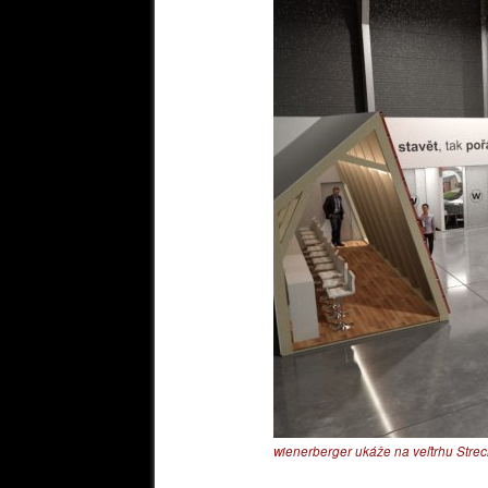
wienerberger ukáže na veľtrhu Stre