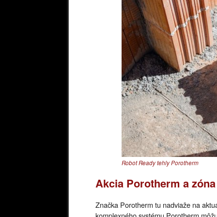
Robot Ready tehly Porotherm
Akcia Porotherm a zóna
Značka Porotherm tu nadviaže na aktuál
komplexného systému Porotherm môžu z