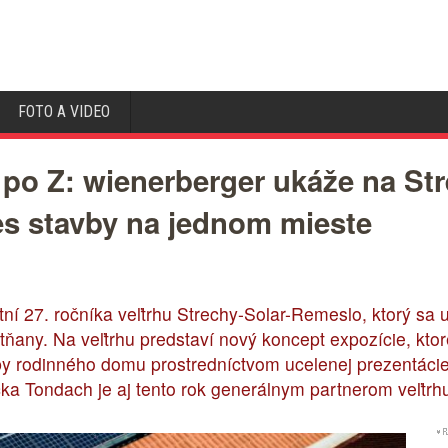
FOTO A VIDEO
o Z: wienerberger ukáže na Str
s stavby na jednom mieste
ní 27. ročníka veľtrhu Strechy-Solar-Remeslo, ktorý sa u
ny. Na veľtrhu predstaví nový koncept expozície, ktoréh
by rodinného domu prostredníctvom ucelenej prezentácie
čka Tondach je aj tento rok generálnym partnerom veľtrh