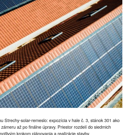
u Strechy-solar-remeslo: expozícia v hale č. 3, stánok 301 ako
ámeru až po finálne úpravy. Priestor rozdelí do siedmich
notlivým krokom plánovania a realizácie stavby.