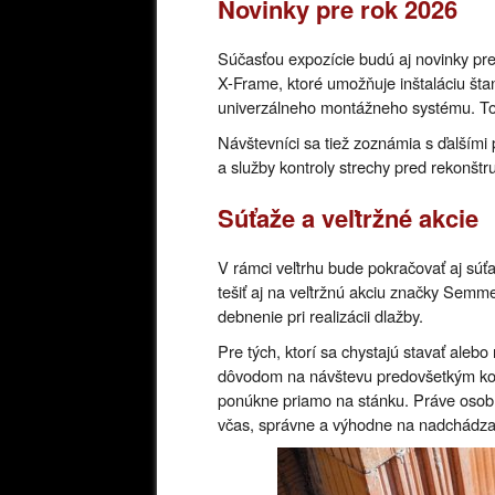
Novinky pre rok 2026
Súčasťou expozície budú aj novinky pre 
X-Frame, ktoré umožňuje inštaláciu št
univerzálneho montážneho systému. Toto
Návštevníci sa tiež zoznámia s ďalšími
a služby kontroly strechy pred rekonštr
Súťaže a veľtržné akcie
V rámci veľtrhu bude pokračovať aj súť
tešiť aj na veľtržnú akciu značky Semme
debnenie pri realizácii dlažby.
Pre tých, ktorí sa chystajú stavať aleb
dôvodom na návštevu predovšetkým kom
ponúkne priamo na stánku. Práve osobn
včas, správne a výhodne na nadchádza