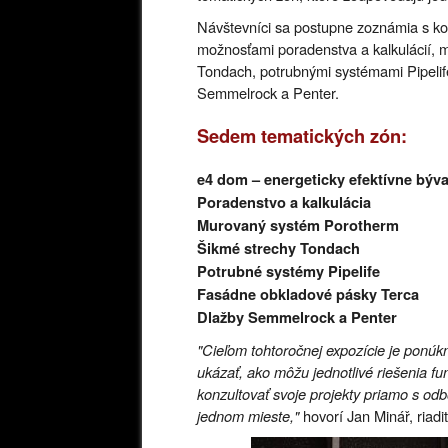
Návštevníci sa postupne zoznámia s k
možnosťami poradenstva a kalkulácií,
Tondach, potrubnými systémami Pipelif
Semmelrock a Penter.
Sedem tematických zón:
e4 dom – energeticky efektívne býv
Poradenstvo a kalkulácia
Murovaný systém Porotherm
Šikmé strechy Tondach
Potrubné systémy Pipelife
Fasádne obkladové pásky Terca
Dlažby Semmelrock a Penter
"Cieľom tohtoročnej expozície je ponú
ukázať, ako môžu jednotlivé riešenia f
konzultovať svoje projekty priamo s odb
jednom mieste,"
hovorí Jan Minář, riadi