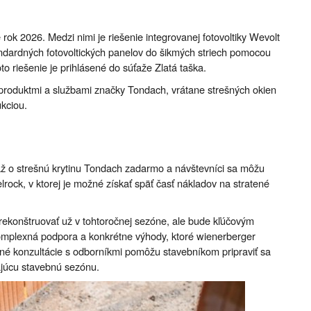
rok 2026. Medzi nimi je riešenie integrovanej fotovoltiky Wevolt
andardných fotovoltických panelov do šikmých striech pomocou
 riešenie je prihlásené do súťaže Zlatá taška.
 produktmi a službami značky Tondach, vrátane strešných okien
ukciou.
až o strešnú krytinu Tondach zadarmo a návštevníci sa môžu
lrock, v ktorej je možné získať späť časť nákladov na stratené
o rekonštruovať už v tohtoročnej sezóne, ale bude kľúčovým
plexná podpora a konkrétne výhody, ktoré wienerberger
é konzultácie s odborníkmi pomôžu stavebníkom pripraviť sa
júcu stavebnú sezónu.