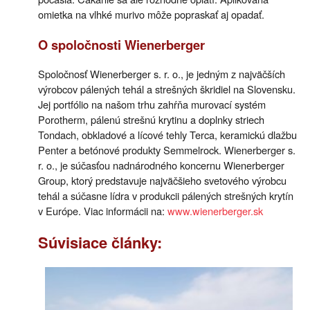
omietka na vlhké murivo môže popraskať aj opadať.
O spoločnosti Wienerberger
Spoločnosť Wienerberger s. r. o., je jedným z najväčších
výrobcov pálených tehál a strešných škridiel na Slovensku.
Jej portfólio na našom trhu zahŕňa murovací systém
Porotherm, pálenú strešnú krytinu a doplnky striech
Tondach, obkladové a lícové tehly Terca, keramickú dlažbu
Penter a betónové produkty Semmelrock. Wienerberger s.
r. o., je súčasťou nadnárodného koncernu Wienerberger
Group, ktorý predstavuje najväčšieho svetového výrobcu
tehál a súčasne lídra v produkcii pálených strešných krytín
v Európe. Viac informácii na:
www.wienerberger.sk
Súvisiace články: