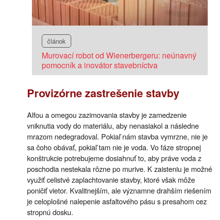
článok
Murovací robot od Wienerbergeru: neúnavný
pomocník a inovátor stavebníctva
Provizórne zastrešenie stavby
Alfou a omegou zazimovania stavby je zamedzenie
vniknutia vody do materiálu, aby nenasiakol a následne
mrazom nedegradoval. Pokiaľ nám stavba vymrzne, nie je
sa čoho obávať, pokiaľ tam nie je voda. Vo fáze stropnej
konštrukcie potrebujeme dosiahnuť to, aby práve voda z
poschodia nestekala rôzne po murive. K zaisteniu je možné
využiť celistvé zaplachtovanie stavby, ktoré však môže
poničiť vietor. Kvalitnejším, ale významne drahším riešením
je celoplošné nalepenie asfaltového pásu s presahom cez
stropnú dosku.