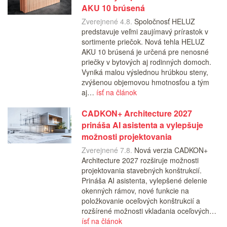
AKU 10 brúsená
Zverejnené 4.8.
Spoločnosť HELUZ
predstavuje veľmi zaujímavý prírastok v
sortimente priečok. Nová tehla HELUZ
AKU 10 brúsená je určená pre nenosné
priečky v bytových aj rodinných domoch.
Vyniká malou výslednou hrúbkou steny,
zvýšenou objemovou hmotnosťou a tým
aj…
ísť na článok
CADKON+ Architecture 2027
prináša AI asistenta a vylepšuje
možnosti projektovania
Zverejnené 7.8.
Nová verzia CADKON+
Architecture 2027 rozširuje možnosti
projektovania stavebných konštrukcií.
Prináša AI asistenta, vylepšené delenie
okenných rámov, nové funkcie na
položkovanie oceľových konštrukcií a
rozšírené možnosti vkladania oceľových…
ísť na článok