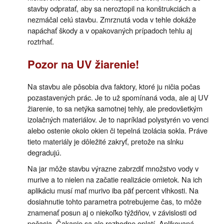
stavby odpratať, aby sa neroztopil na konštrukciách a
nezmáčal celú stavbu. Zmrznutá voda v tehle dokáže
napáchať škody a v opakovaných prípadoch tehlu aj
roztrhať.
Pozor na UV žiarenie!
Na stavbu ale pôsobia dva faktory, ktoré ju ničia počas
pozastavených prác. Je to už spomínaná voda, ale aj UV
žiarenie, to sa netýka samotnej tehly, ale predovšetkým
izolačných materiálov. Je to napríklad polystyrén vo venci
alebo ostenie okolo okien či tepelná izolácia sokla. Práve
tieto materiály je dôležité zakryť, pretože na slnku
degradujú.
Na jar môže stavbu výrazne zabrzdiť množstvo vody v
murive a to nielen na začatie realizácie omietok. Na ich
aplikáciu musí mať murivo iba päť percent vlhkosti. Na
dosiahnutie tohto parametra potrebujeme čas, to môže
znamenať posun aj o niekoľko týždňov, v závislosti od
počasia. Čakanie sa ale rozhodne oplatí. Aplikovaná