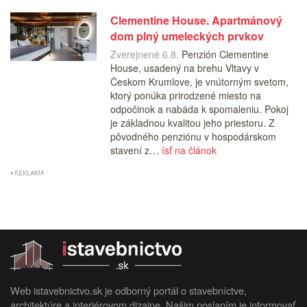
Clementine House. Apartmánový
dom plný umeleckých prvkov
Zverejnené 6.8.
Penzión Clementine
House, usadený na brehu Vltavy v
Českom Krumlove, je vnútorným svetom,
ktorý ponúka prirodzené miesto na
odpočinok a nabáda k spomaleniu. Pokoj
je základnou kvalitou jeho priestoru. Z
pôvodného penziónu v hospodárskom
stavení z…
ísť na článok
Web istavebnictvo.sk je odborný portál o stavebníctve,
architektúre a interiérovom dizajne. Našim poslaním je informovať