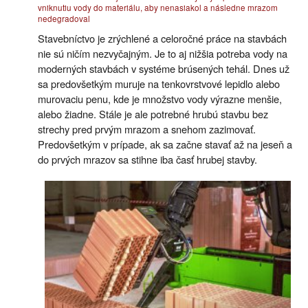
vniknutiu vody do materiálu, aby nenasiakol a následne mrazom
nedegradoval
Stavebníctvo je zrýchlené a celoročné práce na stavbách
nie sú ničím nezvyčajným. Je to aj nižšia potreba vody na
moderných stavbách v systéme brúsených tehál. Dnes už
sa predovšetkým muruje na tenkovrstvové lepidlo alebo
murovaciu penu, kde je množstvo vody výrazne menšie,
alebo žiadne. Stále je ale potrebné hrubú stavbu bez
strechy pred prvým mrazom a snehom zazimovať.
Predovšetkým v prípade, ak sa začne stavať až na jeseň a
do prvých mrazov sa stihne iba časť hrubej stavby.