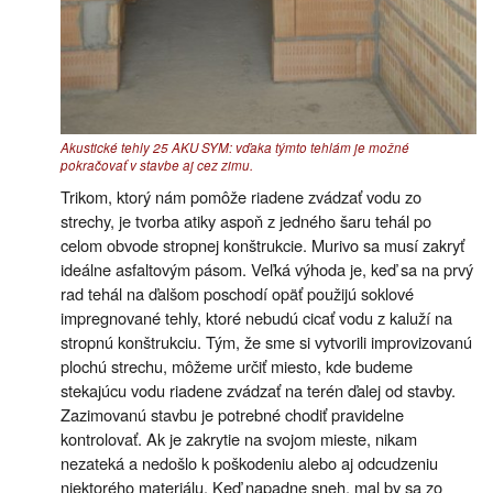
Akustické tehly 25 AKU SYM: vďaka týmto tehlám je možné
pokračovať v stavbe aj cez zimu.
Trikom, ktorý nám pomôže riadene zvádzať vodu zo
strechy, je tvorba atiky aspoň z jedného šaru tehál po
celom obvode stropnej konštrukcie. Murivo sa musí zakryť
ideálne asfaltovým pásom. Veľká výhoda je, keď sa na prvý
rad tehál na ďalšom poschodí opäť použijú soklové
impregnované tehly, ktoré nebudú cicať vodu z kaluží na
stropnú konštrukciu. Tým, že sme si vytvorili improvizovanú
plochú strechu, môžeme určiť miesto, kde budeme
stekajúcu vodu riadene zvádzať na terén ďalej od stavby.
Zazimovanú stavbu je potrebné chodiť pravidelne
kontrolovať. Ak je zakrytie na svojom mieste, nikam
nezateká a nedošlo k poškodeniu alebo aj odcudzeniu
niektorého materiálu. Keď napadne sneh, mal by sa zo