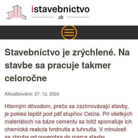
Stavebníctvo je zrýchlené. Na
stavbe sa pracuje takmer
celoročne
Aktualizováno: 27. 12. 2024
Hlavným dôvodom, prečo sa zazimovávajú stavby,
je pokles teplôt pod päť stupňov Celzia. Pri všetkých
materiáloch na báze cementu sa totiž spomaľuje ich
chemická reakcia tvrdnutia a tuhnutia. V minulosti
sa zhruba od novembra do marca stavby