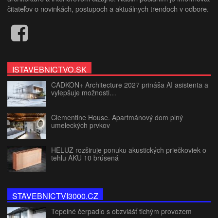
čitateľov o novinkách, postupoch a aktuálnych trendoch v odbore.
ISTAVEBNICTVO.SK
CADKON+ Architecture 2027 prináša AI asistenta a
vylepšuje možnosti…
Clementine House. Apartmánový dom plný
umeleckých prvkov
HELUZ rozširuje ponuku akustických priečkoviek o
tehlu AKU 10 brúsená
STAVEBNICTVI3000.CZ
Tepelné čerpadlo s obzvlášť tichým provozem