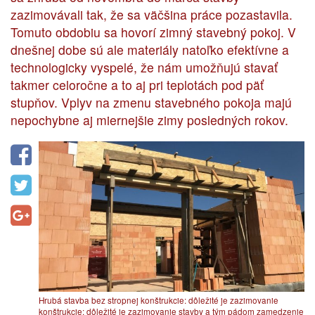
zazimovávali tak, že sa väčšina práce pozastavila.
Tomuto obdobiu sa hovorí zimný stavebný pokoj. V
dnešnej dobe sú ale materiály natoľko efektívne a
technologicky vyspelé, že nám umožňujú stavať
takmer celoročne a to aj pri teplotách pod päť
stupňov. Vplyv na zmenu stavebného pokoja majú
nepochybne aj miernejšie zimy posledných rokov.
Hrubá stavba bez stropnej konštrukcie: dôležité je zazimovanie
konštrukcie: dôležité je zazimovanie stavby a tým pádom zamedzenie