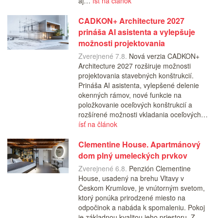
aj…
ísť na článok
CADKON+ Architecture 2027
prináša AI asistenta a vylepšuje
možnosti projektovania
Zverejnené 7.8.
Nová verzia CADKON+
Architecture 2027 rozširuje možnosti
projektovania stavebných konštrukcií.
Prináša AI asistenta, vylepšené delenie
okenných rámov, nové funkcie na
položkovanie oceľových konštrukcií a
rozšírené možnosti vkladania oceľových…
ísť na článok
Clementine House. Apartmánový
dom plný umeleckých prvkov
Zverejnené 6.8.
Penzión Clementine
House, usadený na brehu Vltavy v
Českom Krumlove, je vnútorným svetom,
ktorý ponúka prirodzené miesto na
odpočinok a nabáda k spomaleniu. Pokoj
je základnou kvalitou jeho priestoru. Z