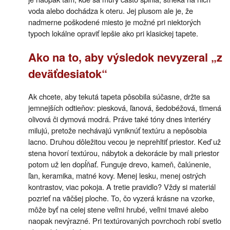
voda alebo dochádza k oteru. Jej plusom ale je, že
nadmerne poškodené miesto je možné pri niektorých
typoch lokálne opraviť lepšie ako pri klasickej tapete.
Ako na to, aby výsledok nevyzeral „z
deväťdesiatok“
Ak chcete, aby tekutá tapeta pôsobila súčasne, držte sa
jemnejších odtieňov: piesková, ľanová, šedobéžová, tlmená
olivová či dymová modrá. Práve také tóny dnes interiéry
milujú, pretože nechávajú vyniknúť textúru a nepôsobia
lacno. Druhou dôležitou vecou je neprehltiť priestor. Keď už
stena hovorí textúrou, nábytok a dekorácie by mali priestor
potom už len dopĺňať. Funguje drevo, kameň, čalúnenie,
ľan, keramika, matné kovy. Menej lesku, menej ostrých
kontrastov, viac pokoja. A tretie pravidlo? Vždy si materiál
pozrieť na väčšej ploche. To, čo vyzerá krásne na vzorke,
môže byť na celej stene veľmi hrubé, veľmi tmavé alebo
naopak nevýrazné. Pri textúrovaných povrchoch robí svetlo