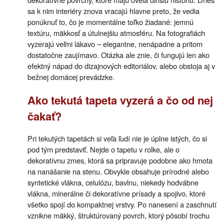
sa k nim interiéry znova vracajú hlavne preto, že vedia
ponúknuť to, čo je momentálne toľko žiadané: jemnú
textúru, mäkkosť a útulnejšiu atmosféru. Na fotografiách
vyzerajú veľmi lákavo – elegantne, nenápadne a pritom
dostatočne zaujímavo. Otázka ale znie, či fungujú len ako
efektný nápad do dizajnových editoriálov, alebo obstoja aj v
bežnej domácej prevádzke.
Ako tekutá tapeta vyzerá a čo od nej
čakať?
Pri tekutých tapetách si veľa ľudí nie je úplne istých, čo si
pod tým predstaviť. Nejde o tapetu v rolke, ale o
dekoratívnu zmes, ktorá sa pripravuje podobne ako hmota
na nanášanie na stenu. Obvykle obsahuje prírodné alebo
syntetické vlákna, celulózu, bavlnu, niekedy hodvábne
vlákna, minerálne či dekoratívne prísady a spojivo, ktoré
všetko spojí do kompaktnej vrstvy. Po nanesení a zaschnutí
vznikne mäkký, štruktúrovaný povrch, ktorý pôsobí trochu