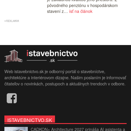
pôvodného penziónu v hospodárskom
stavení z…
ísť na článok
Web istavebnictvo.sk je odborný portál o stavebníctve,
architektúre a interiérovom dizajne. Našim poslaním je informovať
čitateľov o novinkách, postupoch a aktuálnych trendoch v odbore.
ISTAVEBNICTVO.SK
CADKON+ Architecture 2027 prináša AI asistenta a