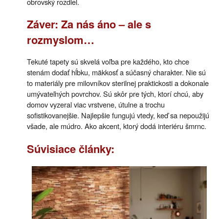
obrovský rozdiel.
Záver: Za nás áno – ale s
rozmyslom…
Tekuté tapety sú skvelá voľba pre každého, kto chce
stenám dodať hĺbku, mäkkosť a súčasný charakter. Nie sú
to materiály pre milovníkov sterilnej praktickosti a dokonale
umývateľných povrchov. Sú skôr pre tých, ktorí chcú, aby
domov vyzeral viac vrstvene, útulne a trochu
sofistikovanejšie. Najlepšie fungujú vtedy, keď sa nepoužijú
všade, ale múdro. Ako akcent, ktorý dodá interiéru šmrnc.
Súvisiace články: