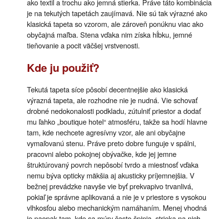
ako textil a trochu ako jemná stierka. Práve táto kombinácia
je na tekutých tapetách zaujímavá. Nie sú tak výrazné ako
klasická tapeta so vzorom, ale zároveň ponúknu viac ako
obyčajná maľba. Stena vďaka nim získa hĺbku, jemné
tieňovanie a pocit väčšej vrstvenosti.
Kde ju použiť?
Tekutá tapeta síce pôsobí decentnejšie ako klasická
výrazná tapeta, ale rozhodne nie je nudná. Vie schovať
drobné nedokonalosti podkladu, zútulniť priestor a dodať
mu ľahko „boutique hotel“ atmosféru, takže sa hodí hlavne
tam, kde nechcete agresívny vzor, ale ani obyčajne
vymaľovanú stenu. Práve preto dobre funguje v spálni,
pracovni alebo pokojnej obývačke, kde jej jemne
štruktúrovaný povrch nepôsobí tvrdo a miestnosť vďaka
nemu býva opticky mäkšia aj akusticky príjemnejšia. V
bežnej prevádzke navyše vie byť prekvapivo trvanlivá,
pokiaľ je správne aplikovaná a nie je v priestore s vysokou
vlhkosťou alebo mechanickým namáhaním. Menej vhodná
je naopak tam, kde sa múry často špinia, strieka na nich