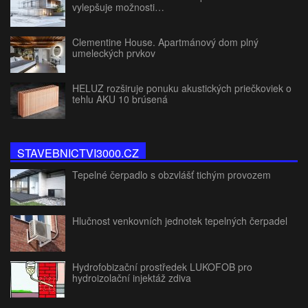
vylepšuje možnosti…
Clementine House. Apartmánový dom plný
umeleckých prvkov
HELUZ rozširuje ponuku akustických priečkoviek o
tehlu AKU 10 brúsená
STAVEBNICTVI3000.CZ
Tepelné čerpadlo s obzvlášť tichým provozem
Hlučnost venkovních jednotek tepelných čerpadel
Hydrofobizační prostředek LUKOFOB pro
hydroizolační injektáž zdiva