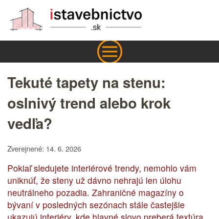
Tekuté tapety na stenu:
oslnivý trend alebo krok
vedľa?
Zverejnené: 14. 6. 2026
Pokiaľ sledujete interiérové trendy, nemohlo vám
uniknúť, že steny už dávno nehrajú len úlohu
neutrálneho pozadia. Zahraničné magazíny o
bývaní v posledných sezónach stále častejšie
ukazujú interiéry, kde hlavné slovo preberá textúra.