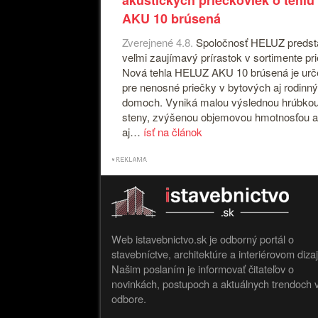
akustických priečkoviek o tehlu
AKU 10 brúsená
Zverejnené 4.8.
Spoločnosť HELUZ predst
veľmi zaujímavý prírastok v sortimente pr
Nová tehla HELUZ AKU 10 brúsená je ur
pre nenosné priečky v bytových aj rodinn
domoch. Vyniká malou výslednou hrúbko
steny, zvýšenou objemovou hmotnosťou a
aj…
ísť na článok
Web istavebnictvo.sk je odborný portál o
stavebníctve, architektúre a interiérovom diza
Našim poslaním je informovať čitateľov o
novinkách, postupoch a aktuálnych trendoch 
odbore.