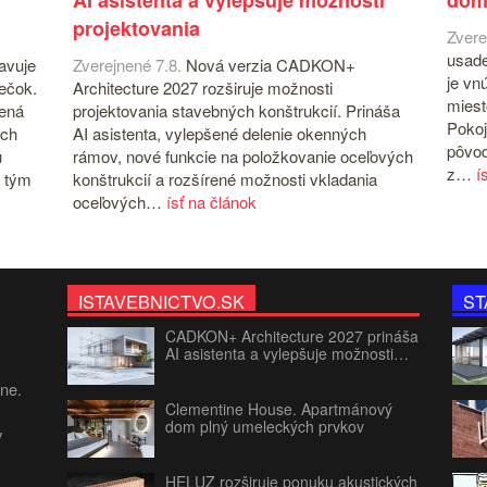
AI asistenta a vylepšuje možnosti
dom
projektovania
Zvere
usade
avuje
Zverejnené 7.8.
Nová verzia CADKON+
je vn
iečok.
Architecture 2027 rozširuje možnosti
miest
čená
projektovania stavebných konštrukcií. Prináša
Pokoj
ých
AI asistenta, vylepšené delenie okenných
pôvod
u
rámov, nové funkcie na položkovanie oceľových
z…
í
 tým
konštrukcií a rozšírené možnosti vkladania
oceľových…
ísť na článok
ISTAVEBNICTVO.SK
ST
CADKON+ Architecture 2027 prináša
AI asistenta a vylepšuje možnosti…
jne.
Clementine House. Apartmánový
dom plný umeleckých prvkov
v
HELUZ rozširuje ponuku akustických