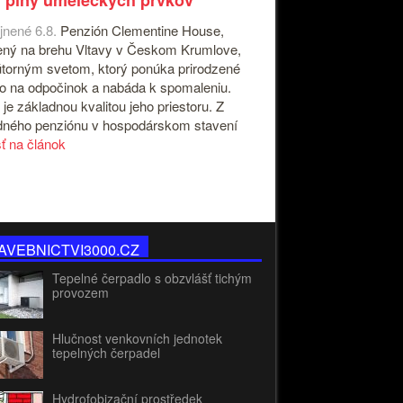
 plný umeleckých prvkov
jnené 6.8.
Penzión Clementine House,
ný na brehu Vltavy v Českom Krumlove,
útorným svetom, ktorý ponúka prirodzené
o na odpočinok a nabáda k spomaleniu.
 je základnou kvalitou jeho priestoru. Z
ného penziónu v hospodárskom stavení
sť na článok
AVEBNICTVI3000.CZ
Tepelné čerpadlo s obzvlášť tichým
provozem
Hlučnost venkovních jednotek
tepelných čerpadel
Hydrofobizační prostředek