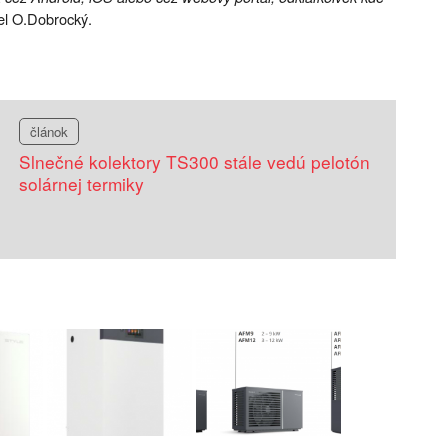
el O.Dobrocký.
článok
Slnečné kolektory TS300 stále vedú pelotón
solárnej termiky