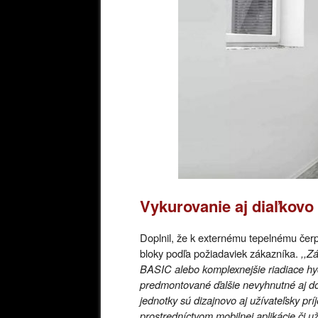
Vykurovanie aj diaľkovo
Doplnil, že k externému tepelnému čerp
bloky podľa požiadaviek zákazníka.
,,Z
BASIC alebo komplexnejšie riadiace h
predmontované ďalšie nevyhnutné aj d
jednotky sú dizajnovo aj užívateľsky p
prostredníctvom mobilnej aplikácie či u