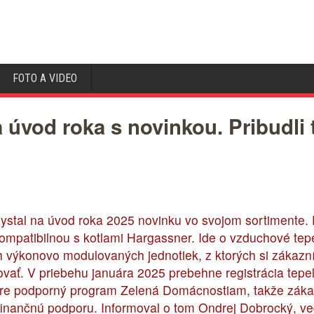
FOTO A VIDEO
od roka s novinkou. Pribudli t
ystal na úvod roka 2025 novinku vo svojom sortimente.
kompatibilnou s kotlami Hargassner. Ide o vzduchové te
ýkonovo modulovaných jednotiek, z ktorých si zákazník 
rovať. V priebehu januára 2025 prebehne registrácia tepe
e podporný program Zelená Domácnostiam, takže zákazn
 finančnú podporu. Informoval o tom Ondrej Dobrocký, v