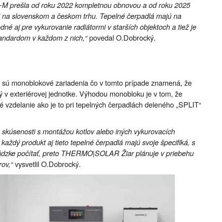
oW-M prešla od roku 2022 kompletnou obnovou a od roku 2025
aj na slovenskom a českom trhu. Tepelné čerpadlá majú na
é aj pre vykurovanie radiátormi v starších objektoch a tiež je
tandardom v každom z nich,“
povedal O.Dobrocký.
M sú monoblokové zariadenia čo v tomto prípade znamená, že
ý v exteriérovej jednotke. Výhodou monobloku je v tom, že
ké vzdelanie ako je to pri tepelných čerpadlách deleného „SPLIT“
á skúsenosti s montážou kotlov alebo iných vykurovacích
aždý produkt aj tieto tepelné čerpadlá majú svoje špecifiká, s
revádzke počítať, preto THERMO|SOLAR Žiar plánuje v priebehu
rov,“
vysvetlil O.Dobrocký.