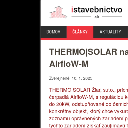
DOMOV
ČLÁNKY
AKTUALITY
THERMO|SOLAR na úv
AirfloW-M
Zverejnené: 10. 1. 2025
THERMO|SOLAR Žiar, s.r.o., prich
čerpadlá AirfloW-M, s reguláciou 
do 20kW, odstupňované do ôsmich v
konkrétny objekt, ktorý chce vyku
zoznamu oprávnených zariadení pr
týchto zariadení získať zaujímavú