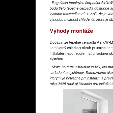
,,Regulácia tepelných čerpadiel Airfl
budú tieto tepelné čerpadlá dostupné 
výstupe maximálne až +65°C, čo je vhodn
výhodou možnosť chladenia, ktorá je š
Výhody montáže
Dodáva, že tepelné čerpadlá AirfloW-
kompletný chladiaci okruh je umiestnen
inštalatér nepotrebuje mať chladiarens
systému.
,,Môže ho teda inštalovať každý, kto m
zariadení a systémov. Samozrejme ako k
ktorými je potrebné pri inštalácií a p
roku 2025 robiť aj školenia pre inštalaté