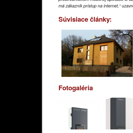
má zákazník prístup na internet,“
uzavr
Súvisiace články:
Fotogaléria