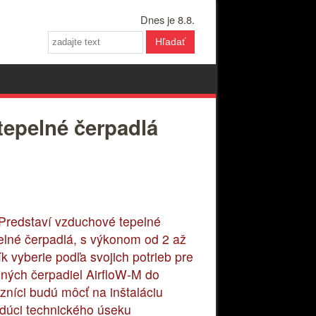
Dnes je 8.8.
Hľadať
epelné čerpadlá
 Predstaví vzduchové tepelné
pelné čerpadlá, s výkonom od 2 až
vyberie podľa svojich potrieb pre
lných čerpadiel AirfloW-M do
íci budú môcť na inštaláciu
edúci technického úseku