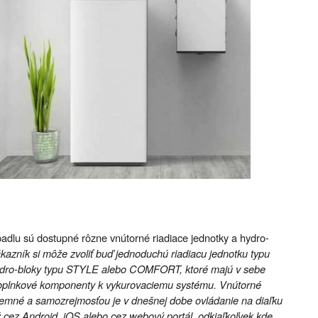
adlu sú dostupné rôzne vnútorné riadiace jednotky a hydro-
ákazník si môže zvoliť buď jednoduchú riadiacu jednotku typu
ydro-bloky typu STYLE alebo COMFORT, ktoré majú v sebe
oplnkové komponenty k vykurovaciemu systému. Vnútorné
ríjemné a samozrejmosťou je v dnešnej dobe ovládanie na diaľku
ž cez Android, iOS alebo cez webový portál, odkiaľkoľvek kde