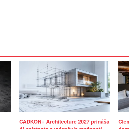
CADKON+ Architecture 2027 prináša
Cle