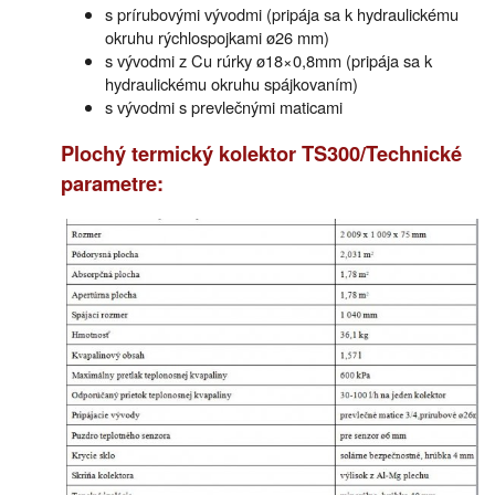
s prírubovými vývodmi (pripája sa k hydraulickému
okruhu rýchlospojkami ø26 mm)
s vývodmi z Cu rúrky ø18×0,8mm (pripája sa k
hydraulickému okruhu spájkovaním)
s vývodmi s prevlečnými maticami
Plochý termický kolektor TS300/Technické
parametre: