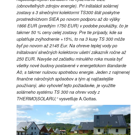
(obnoviteľných zdrojov energie). Pri inštalácii solárnej
zostavy s 3 slnečnými kolektormi TS300 štát poskytne
prostredníctvom SIEA po novom podporu až do výšky
1866 EUR (predtým 1750 EUR) v podobe poukážky, čo je
takmer 50 % ceny celej zostavy. Pre tie prípady, kde sa
uplatňuje zvýhodnenie +15%, to na 3 kusy TS 300 môže
byť po novom až 2145 Eur. Na ohreve teplej vody po
inštalovaní slnečných kolektorov ušetrí zákazník ročne až
250 EUR. Navyše od začiatku minulého roka musia byť
všetky nové budovy postavené v energetickom štandarde
A0, s takmer nulovou spotrebou energie. Jeden z najmenej
finančne náročných spôsobov a tým aj najčastejšie
používaný, ako vyhovieť tejto požiadavke, je využitie
solárneho systému TS 300 na ohrev vody z
THERMO|SOLARU,“
vysvetľuje A.Gottas.