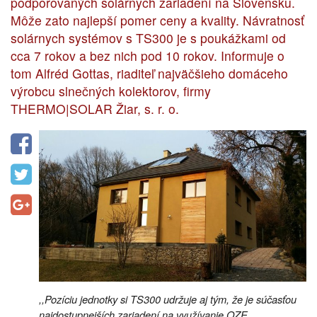
podporovaných solárnych zariadení na Slovensku.
Môže zato najlepší pomer ceny a kvality. Návratnosť
solárnych systémov s TS300 je s poukážkami od
cca 7 rokov a bez nich pod 10 rokov. Informuje o
tom Alfréd Gottas, riaditeľ najväčšieho domáceho
výrobcu slnečných kolektorov, firmy
THERMO|SOLAR Žiar, s. r. o.
,,Pozíciu jednotky si TS300 udržuje aj tým, že je súčasťou
najdostupnejších zariadení na využívanie OZE