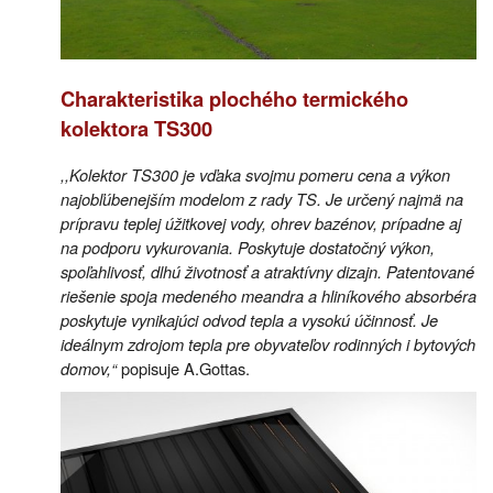
Charakteristika plochého termického
kolektora TS300
,,Kolektor TS300 je vďaka svojmu pomeru cena a výkon
najobľúbenejším modelom z rady TS. Je určený najmä na
prípravu teplej úžitkovej vody, ohrev bazénov, prípadne aj
na podporu vykurovania. Poskytuje dostatočný výkon,
spoľahlivosť, dlhú životnosť a atraktívny dizajn. Patentované
riešenie spoja medeného meandra a hliníkového absorbéra
poskytuje vynikajúci odvod tepla a vysokú účinnosť. Je
ideálnym zdrojom tepla pre obyvateľov rodinných i bytových
domov,“
popisuje A.Gottas.