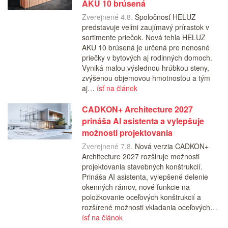
AKU 10 brúsená
Zverejnené 4.8.
Spoločnosť HELUZ
predstavuje veľmi zaujímavý prírastok v
sortimente priečok. Nová tehla HELUZ
AKU 10 brúsená je určená pre nenosné
priečky v bytových aj rodinných domoch.
Vyniká malou výslednou hrúbkou steny,
zvýšenou objemovou hmotnosťou a tým
aj…
ísť na článok
CADKON+ Architecture 2027
prináša AI asistenta a vylepšuje
možnosti projektovania
Zverejnené 7.8.
Nová verzia CADKON+
Architecture 2027 rozširuje možnosti
projektovania stavebných konštrukcií.
Prináša AI asistenta, vylepšené delenie
okenných rámov, nové funkcie na
položkovanie oceľových konštrukcií a
rozšírené možnosti vkladania oceľových…
ísť na článok