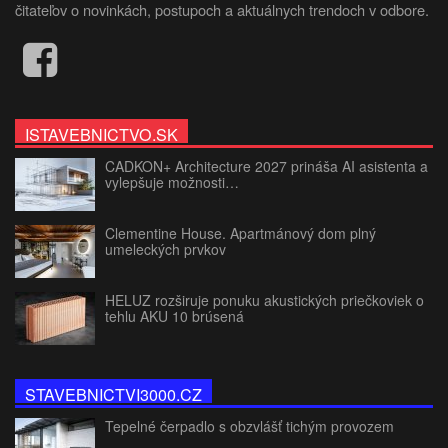
čitateľov o novinkách, postupoch a aktuálnych trendoch v odbore.
ISTAVEBNICTVO.SK
CADKON+ Architecture 2027 prináša AI asistenta a
vylepšuje možnosti…
Clementine House. Apartmánový dom plný
umeleckých prvkov
HELUZ rozširuje ponuku akustických priečkoviek o
tehlu AKU 10 brúsená
STAVEBNICTVI3000.CZ
Tepelné čerpadlo s obzvlášť tichým provozem