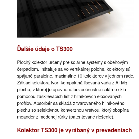
Ďalšie údaje o TS300
Plochý kolektor určený pre solárne systémy s obehovým
čerpadlom. Inštaluje sa vo vertikálnej polohe, kolektory sú
spájané paralelne, maximálne 10 kolektorov v jednom rade.
Základ kolektora tvorí kompaktná lisovaná vaňa z Al-Mg
plechu, v ktorej je upevnené bezpečnostné solárne sklo
pomocou zasklievacích líšt z hliníkových eloxovaných
profilov. Absorbér sa skladá z tvarovaného hliníkového
plechu so selektívnou konverznou vrstvou, ktorý obopína
meander z medenej rúrky (patentované riešenie).
Kolektor TS300 je vyrábaný v prevedeniach