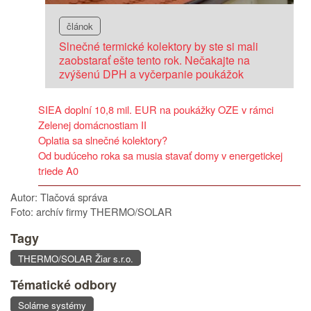
článok
Slnečné termické kolektory by ste si mali
zaobstarať ešte tento rok. Nečakajte na
zvýšenú DPH a vyčerpanie poukážok
SIEA doplní 10,8 mil. EUR na poukážky OZE v rámci
Zelenej domácnostiam II
Oplatia sa slnečné kolektory?
Od budúceho roka sa musia stavať domy v energetickej
triede A0
Autor: Tlačová správa
Foto: archív firmy THERMO/SOLAR
Tagy
THERMO/SOLAR Žiar s.r.o.
Tématické odbory
Solárne systémy