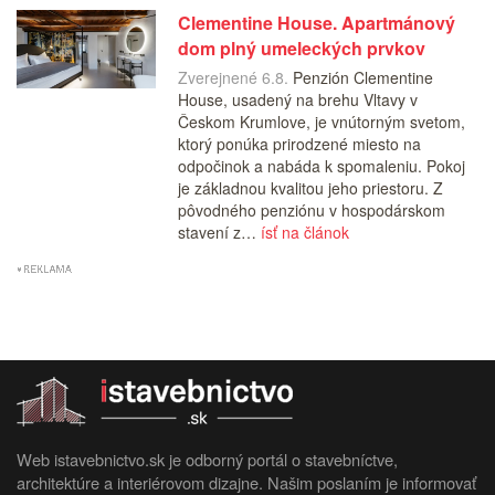
Clementine House. Apartmánový
dom plný umeleckých prvkov
Zverejnené 6.8.
Penzión Clementine
House, usadený na brehu Vltavy v
Českom Krumlove, je vnútorným svetom,
ktorý ponúka prirodzené miesto na
odpočinok a nabáda k spomaleniu. Pokoj
je základnou kvalitou jeho priestoru. Z
pôvodného penziónu v hospodárskom
stavení z…
ísť na článok
Web istavebnictvo.sk je odborný portál o stavebníctve,
architektúre a interiérovom dizajne. Našim poslaním je informovať