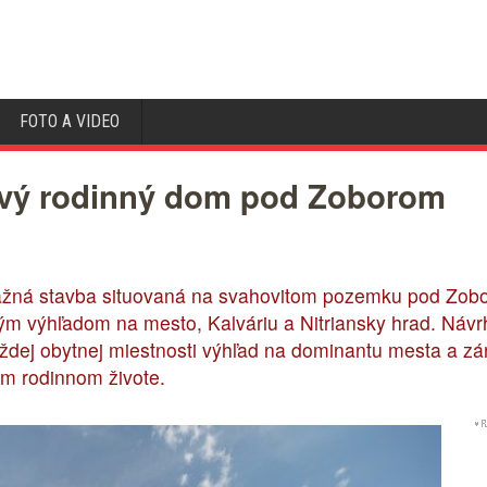
FOTO A VIDEO
ivý rodinný dom pod Zoborom
ná stavba situovaná na svahovitom pozemku pod Zoboro
ým výhľadom na mesto, Kalváriu a Nitriansky hrad. Náv
aždej obytnej miestnosti výhľad na dominantu mesta a zá
m rodinnom živote.