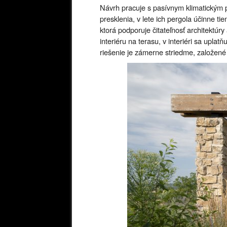
Návrh pracuje s pasívnym klimatickým p
presklenia, v lete ich pergola účinne t
ktorá podporuje čitateľnosť architektúr
interiéru na terasu, v interiéri sa upla
riešenie je zámerne striedme, založené 