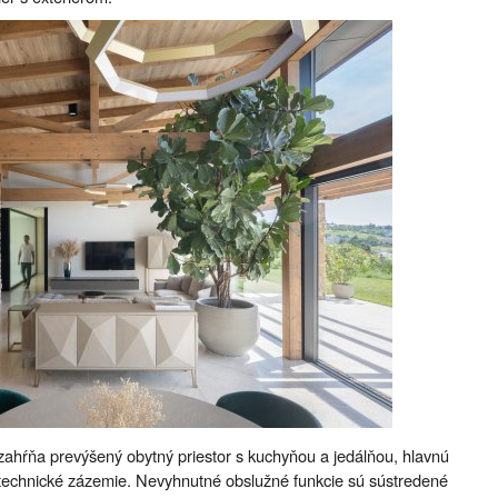
zahŕňa prevýšený obytný priestor s kuchyňou a jedálňou, hlavnú
a technické zázemie. Nevyhnutné obslužné funkcie sú sústredené