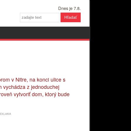
Dnes je 7.8.
Hľadať
m v Nitre, na konci ulice s
rh vychádza z jednoduchej
roveň vytvoriť dom, ktorý bude