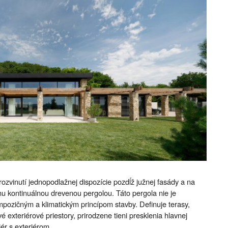
rozvinutí jednopodlažnej dispozície pozdĺž južnej fasády a na
 kontinuálnou drevenou pergolou. Táto pergola nie je
ozičným a klimatickým princípom stavby. Definuje terasy,
 exteriérové priestory, prirodzene tieni presklenia hlavnej
iér s exteriérom.