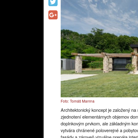
Foto: Tomáš Manina
Architektonický koncept je založený na 
zjednotení elementárnych objemov domu
doplnkovým prvkom, ale základným komp
vytvára chránené poloverejné a pobytové
fasády a zároveň vizuálne prepája inter