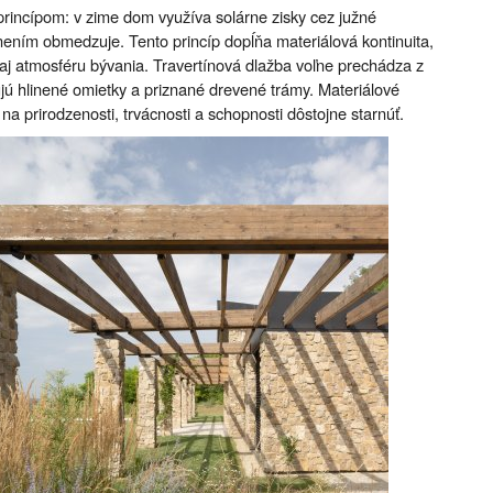
rincípom: v zime dom využíva solárne zisky cez južné
ienením obmedzuje. Tento princíp dopĺňa materiálová kontinuita,
y aj atmosféru bývania. Travertínová dlažba voľne prechádza z
tňujú hlinené omietky a priznané drevené trámy. Materiálové
na prirodzenosti, trvácnosti a schopnosti dôstojne starnúť.