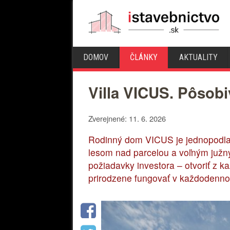
DOMOV
ČLÁNKY
AKTUALITY
Villa VICUS. Pôsob
Zverejnené: 11. 6. 2026
Rodinný dom VICUS je jednopodlaž
lesom nad parcelou a voľným južn
požiadavky investora – otvoriť z k
prirodzene fungovať v každodenno