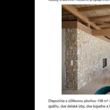
Dispozícia s úžitkovou plochou 158 m² 
spálňu, dve detské izby, dve kúpeľne 