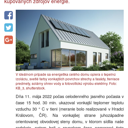
kupovaných zdrojov energie.
V ideálnom prípade sa energetika celého domu opiera o tepelnú
izoláciu, svetlé farby vonkajších povrchov strechy a fasády, tieniace
predmety, solárny ohrev vody a fotovoltickú výrobu elektriny. Foto:
KB_3, shutterstock.
Dňa 11. mája 2022 počas celodenného jasného počasia v
čase 15 hod. 30 min. ukazoval vonkajší teplomer teplotu
vzduchu 30 ° C v tieni (meranie bolo realizované v Hradci
Královom, ČR). Na vonkajšej strane juhozápadne
orientovanej obvodovej steny domu, v ktorom sídlia naše
redakcie, potom boli v rovnakom čase namerané tieto