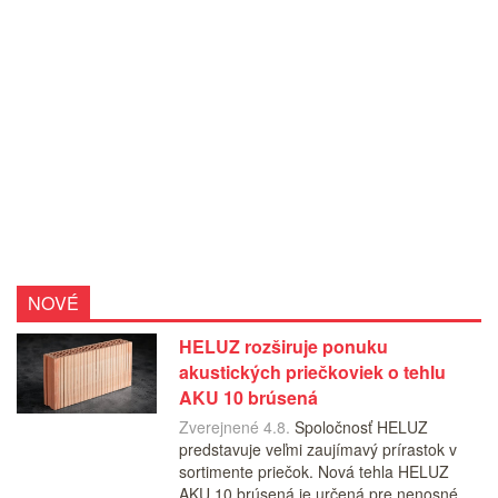
NOVÉ
HELUZ rozširuje ponuku
akustických priečkoviek o tehlu
AKU 10 brúsená
Zverejnené 4.8.
Spoločnosť HELUZ
predstavuje veľmi zaujímavý prírastok v
sortimente priečok. Nová tehla HELUZ
AKU 10 brúsená je určená pre nenosné