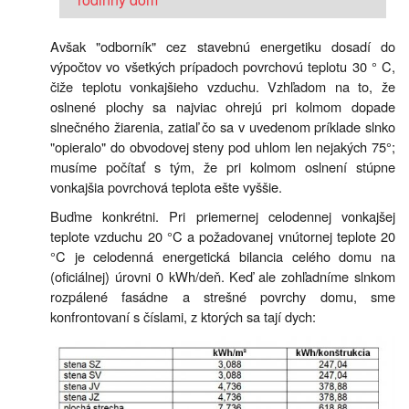
Avšak "odborník" cez stavebnú energetiku dosadí do
výpočtov vo všetkých prípadoch povrchovú teplotu 30 ° C,
čiže teplotu vonkajšieho vzduchu. Vzhľadom na to, že
oslnené plochy sa najviac ohrejú pri kolmom dopade
slnečného žiarenia, zatiaľ čo sa v uvedenom príklade slnko
"opieralo" do obvodovej steny pod uhlom len nejakých 75°;
musíme počítať s tým, že pri kolmom oslnení stúpne
vonkajšia povrchová teplota ešte vyššie.
Buďme konkrétni. Pri priemernej celodennej vonkajšej
teplote vzduchu 20 °C a požadovanej vnútornej teplote 20
°C je celodenná energetická bilancia celého domu na
(oficiálnej) úrovni 0 kWh/deň. Keď ale zohľadníme slnkom
rozpálené fasádne a strešné povrchy domu, sme
konfrontovaní s číslami, z ktorých sa tají dych: