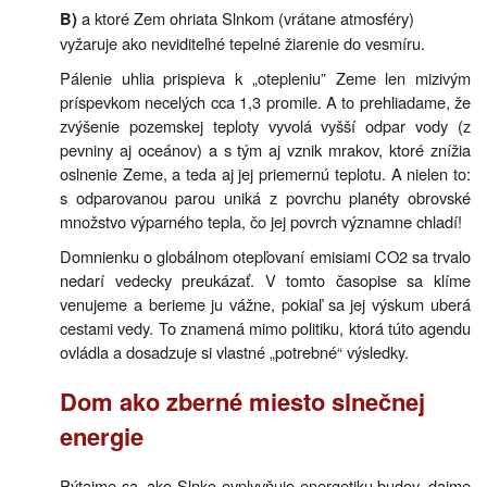
a ktoré Zem ohriata Slnkom (vrátane atmosféry)
B)
vyžaruje ako neviditeľné tepelné žiarenie do vesmíru.
Pálenie uhlia prispieva k „otepleniu” Zeme len mizivým
príspevkom necelých cca 1,3 promile. A to prehliadame, že
zvýšenie pozemskej teploty vyvolá vyšší odpar vody (z
pevniny aj oceánov) a s tým aj vznik mrakov, ktoré znížia
oslnenie Zeme, a teda aj jej priemernú teplotu. A nielen to:
s odparovanou parou uniká z povrchu planéty obrovské
množstvo výparného tepla, čo jej povrch významne chladí!
Domnienku o globálnom otepľovaní emisiami CO2 sa trvalo
nedarí vedecky preukázať. V tomto časopise sa klíme
venujeme a berieme ju vážne, pokiaľ sa jej výskum uberá
cestami vedy. To znamená mimo politiku, ktorá túto agendu
ovládla a dosadzuje si vlastné „potrebné“ výsledky.
Dom ako zberné miesto slnečnej
energie
Pýtajme sa, ako Slnko ovplyvňuje energetiku budov, dajme