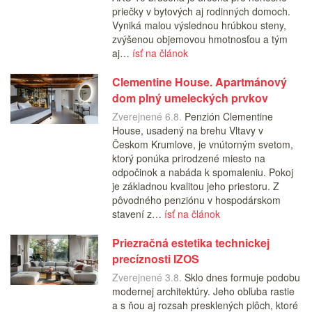
priečky v bytových aj rodinných domoch.
Vyniká malou výslednou hrúbkou steny,
zvýšenou objemovou hmotnosťou a tým
aj…
ísť na článok
Clementine House. Apartmánový
dom plný umeleckých prvkov
Zverejnené 6.8.
Penzión Clementine
House, usadený na brehu Vltavy v
Českom Krumlove, je vnútorným svetom,
ktorý ponúka prirodzené miesto na
odpočinok a nabáda k spomaleniu. Pokoj
je základnou kvalitou jeho priestoru. Z
pôvodného penziónu v hospodárskom
stavení z…
ísť na článok
Priezračná estetika technickej
precíznosti IZOS
Zverejnené 3.8.
Sklo dnes formuje podobu
modernej architektúry. Jeho obľuba rastie
a s ňou aj rozsah presklených plôch, ktoré