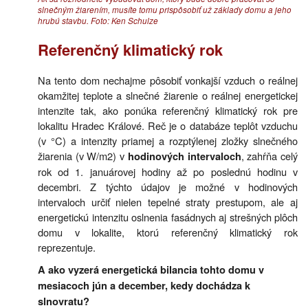
slnečným žiarením, musíte tomu prispôsobiť už základy domu a jeho
hrubú stavbu. Foto: Ken Schulze
Referenčný klimatický rok
Na tento dom nechajme pôsobiť vonkajší vzduch o reálnej
okamžitej teplote a slnečné žiarenie o reálnej energetickej
intenzite tak, ako ponúka referenčný klimatický rok pre
lokalitu Hradec Králové. Reč je o databáze teplôt vzduchu
(v °C) a intenzity priamej a rozptýlenej zložky slnečného
žiarenia (v W/m2) v
, zahŕňa celý
hodinových intervaloch
rok od 1. januárovej hodiny až po poslednú hodinu v
decembri. Z týchto údajov je možné v hodinových
intervaloch určiť nielen tepelné straty prestupom, ale aj
energetickú intenzitu oslnenia fasádnych aj strešných plôch
domu v lokalite, ktorú referenčný klimatický rok
reprezentuje.
A ako vyzerá energetická bilancia tohto domu v
mesiacoch jún a december, kedy dochádza k
slnovratu?