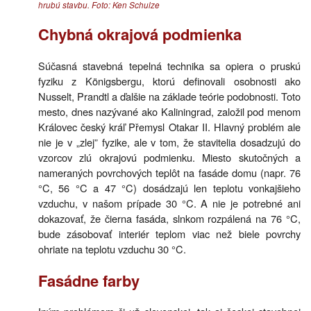
hrubú stavbu. Foto: Ken Schulze
Chybná okrajová podmienka
Súčasná stavebná tepelná technika sa opiera o pruskú
fyziku z Königsbergu, ktorú definovali osobnosti ako
Nusselt, Prandtl a ďalšie na základe teórie podobnosti. Toto
mesto, dnes nazývané ako Kaliningrad, založil pod menom
Královec český kráľ Přemysl Otakar II. Hlavný problém ale
nie je v „zlej” fyzike, ale v tom, že stavitelia dosadzujú do
vzorcov zlú okrajovú podmienku. Miesto skutočných a
nameraných povrchových teplôt na fasáde domu (napr. 76
°C, 56 °C a 47 °C) dosádzajú len teplotu vonkajšieho
vzduchu, v našom prípade 30 °C. A nie je potrebné ani
dokazovať, že čierna fasáda, slnkom rozpálená na 76 °C,
bude zásobovať interiér teplom viac než biele povrchy
ohriate na teplotu vzduchu 30 °C.
Fasádne farby