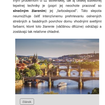
Iným problémom či už slovenskej, tak aj českej stavebnej
tepelnej techniky je (popri jej neochote pracovať so
) jej „farbosleposť”. Táto slepota
slnečným žiarením
neumožňuje čeliť intenzívnemu prehrievaniu oslnených
strešných a fasádnych povrchov domu vhodnými svetlými
farbami, ktoré toto žiarenie (väčšinou difúzne) odrážajú a
zostávajú tak relatívne chladné.
článok