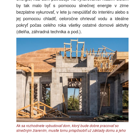
by tak malo byť s pomocou slnečnej energie v zime
bezplatne vykurovať, v lete ju nevpúšťať do interiéru alebo s
jej pomocou chladiť, celoročne ohrievať vodu a ideálne
pokryť počas celého roka všetky ostatné domové aktivity
(dielňa, záhradná technika a pod.).
Ak sa rozhodnete vybudovať dom, ktorý bude dobre pracovať so
slnečným žiarením, musíte tomu prispôsobiť už základy domu a jeho