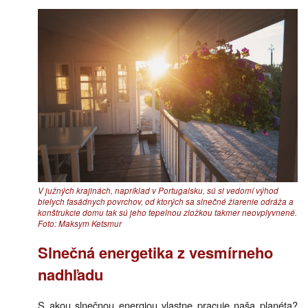
V južných krajinách, napríklad v Portugalsku, sú si vedomí výhod
bielych fasádnych povrchov, od ktorých sa slnečné žiarenie odráža a
konštrukcie domu tak sú jeho tepelnou zložkou takmer neovplyvnené.
Foto: Maksym Ketsmur
Slnečná energetika z vesmírneho
nadhľadu
S akou slnečnou energiou vlastne pracuje naša planéta?