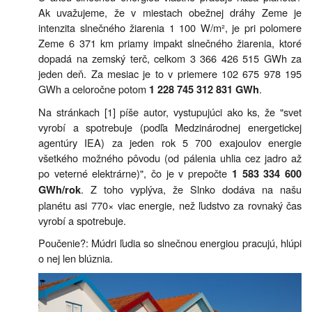
Ak uvažujeme, že v miestach obežnej dráhy Zeme je
intenzita slnečného žiarenia 1 100 W/m², je pri polomere
Zeme 6 371 km priamy impakt slnečného žiarenia, ktoré
dopadá na zemský terč, celkom 3 366 426 515 GWh za
jeden deň. Za mesiac je to v priemere 102 675 978 195
GWh a celoročne potom
.
1 228 745 312 831 GWh
Na stránkach [1] píše autor, vystupujúci ako ks, že "svet
vyrobí a spotrebuje (podľa Medzinárodnej energetickej
agentúry IEA) za jeden rok 5 700 exajoulov energie
všetkého možného pôvodu (od pálenia uhlia cez jadro až
po veterné elektrárne)", čo je v prepočte
1 583 334 600
. Z toho vyplýva, že Slnko dodáva na našu
GWh/rok
planétu asi 770× viac energie, než ľudstvo za rovnaký čas
vyrobí a spotrebuje.
Poučenie?: Múdri ľudia so slnečnou energiou pracujú, hlúpi
o nej len blúznia.