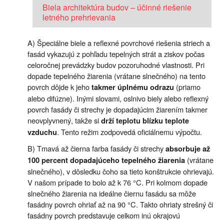
Biela architektúra budov – účinné riešenie
letného prehrievania
A) Špeciálne biele a reflexné povrchové riešenia striech a
fasád vykazujú z pohľadu tepelných strát a ziskov počas
celoročnej prevádzky budov pozoruhodné vlastnosti. Pri
dopade tepelného žiarenia (vrátane slnečného) na tento
povrch dôjde k jeho
(priamo
takmer úplnému odrazu
alebo difúzne). Inými slovami, oslnivo biely alebo reflexný
povrch fasády či strechy je dopadajúcim žiarením takmer
neovplyvnený, takže si
drží teplotu blízku teplote
. Tento režim zodpovedá oficiálnemu výpočtu.
vzduchu
B) Tmavá až čierna farba fasády či strechy
absorbuje až
(vrátane
100 percent dopadajúceho tepelného žiarenia
slnečného), v dôsledku čoho sa tieto konštrukcie ohrievajú.
V našom prípade to bolo až k 76 °C. Pri kolmom dopade
slnečného žiarenia na ideálne čiernu fasádu sa môže
fasádny povrch ohriať až na 90 °C. Takto ohriaty strešný či
fasádny povrch predstavuje celkom inú okrajovú