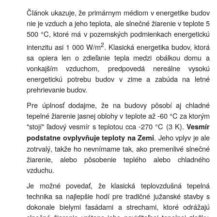
Článok ukazuje, že primárnym médiom v energetike budov
nie je vzduch a jeho teplota, ale slnečné žiarenie v teplote 5
500 °C, ktoré má v pozemských podmienkach energetickú
2
intenzitu asi 1 000 W/m
. Klasická energetika budov, ktorá
sa opiera len o zdieľanie tepla medzi obálkou domu a
vonkajším vzduchom, predpovedá nereálne vysokú
energetickú potrebu budov v zime a zabúda na letné
prehrievanie budov.
Pre úplnosť dodajme, že na budovy pôsobí aj chladné
tepelné žiarenie jasnej oblohy v teplote až -60 °C za ktorým
"stojí" ľadový vesmír s teplotou cca -270 °C (3 K).
Vesmír
. Jeho vplyv je ale
podstatne ovplyvňuje teploty na Zemi
zotrvalý, takže ho nevnímame tak, ako premenlivé slnečné
žiarenie, alebo pôsobenie teplého alebo chladného
vzduchu.
Je možné povedať, že klasická teplovzdušná tepelná
technika sa najlepšie hodí pre tradičné južanské stavby s
dokonale bielymi fasádami a strechami, ktoré odrážajú