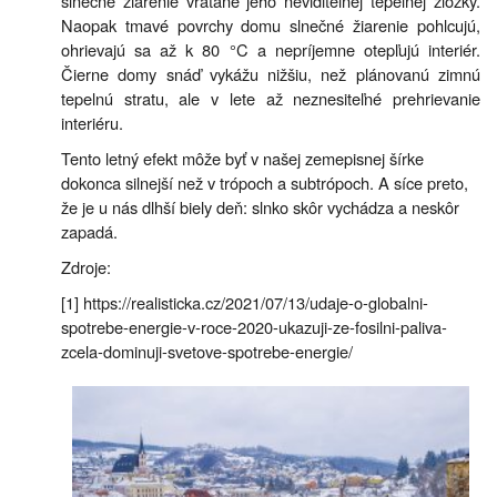
slnečné žiarenie vrátane jeho neviditeľnej tepelnej zložky.
Naopak tmavé povrchy domu slnečné žiarenie pohlcujú,
ohrievajú sa až k 80 °C a nepríjemne otepľujú interiér.
Čierne domy snáď vykážu nižšiu, než plánovanú zimnú
tepelnú stratu, ale v lete až neznesiteľné prehrievanie
interiéru.
Tento letný efekt môže byť v našej zemepisnej šírke
dokonca silnejší než v trópoch a subtrópoch. A síce preto,
že je u nás dlhší biely deň: slnko skôr vychádza a neskôr
zapadá.
Zdroje:
[1] https://realisticka.cz/2021/07/13/udaje-o-globalni-
spotrebe-energie-v-roce-2020-ukazuji-ze-fosilni-paliva-
zcela-dominuji-svetove-spotrebe-energie/