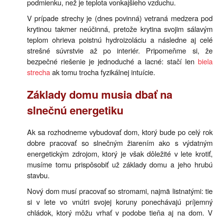
podmienku, než je teplota vonkajšieho vzduchu.
V prípade strechy je (dnes povinná) vetraná medzera pod
krytinou takmer neúčinná, pretože krytina svojim sálavým
teplom ohrieva poistnú hydroizoláciu a následne aj celé
strešné súvrstvie až po interiér. Pripomeňme si, že
bezpečné riešenie je jednoduché a lacné: stačí len
biela
strecha
ak tomu trocha fyzikálnej intuície.
Základy domu musia dbať na
slnečnú energetiku
Ak sa rozhodneme vybudovať dom, ktorý bude po celý rok
dobre pracovať so slnečným žiarením ako s výdatným
energetickým zdrojom, ktorý je však dôležité v lete krotiť,
musíme tomu prispôsobiť už základy domu a jeho hrubú
stavbu.
Nový dom musí pracovať so stromami, najmä listnatými: tie
si v lete vo vnútri svojej koruny ponechávajú príjemný
chládok, ktorý môžu vrhať v podobe tieňa aj na dom. V