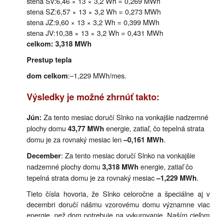
stena SV:6,46 × 13 × 3,2 Wh = 0,269 MWh
stena SZ:6,57 × 13 × 3,2 Wh = 0,273 MWh
stena JZ:9,60 × 13 × 3,2 Wh = 0,399 MWh
stena JV:10,38 × 13 × 3,2 Wh = 0,431 MWh
celkom: 3,318 MWh
Prestup tepla
:–1,229 MWh/mes.
dom celkom
Výsledky je možné zhrnúť takto:
Za tento mesiac doručí Slnko na vonkajšie nadzemné
Jún:
plochy domu
energie, zatiaľ, čo tepelná strata
43,77 MWh
domu je za rovnaký mesiac len
.
–0,161 MWh
: Za tento mesiac doručí Slnko na vonkajšie
December
nadzemné plochy domu
energie, zatiaľ čo
3,318 MWh
tepelná strata domu je za rovnaký mesiac
.
–1,229 MWh
Tieto čísla hovoria, že Slnko celoročne a špeciálne aj v
decembri doručí nášmu vzorovému domu významne viac
energie, než dom potrebuje na vykurovanie. Naším cieľom