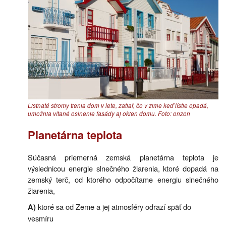
Listnaté stromy tienia dom v lete, zatiaľ, čo v zime keď lístie opadá,
umožnia vítané oslnenie fasády aj okien domu. Foto: onzon
Planetárna teplota
Súčasná priemerná zemská planetárna teplota je
výslednicou energie slnečného žiarenia, ktoré dopadá na
zemský terč, od ktorého odpočítame energiu slnečného
žiarenia,
ktoré sa od Zeme a jej atmosféry odrazí späť do
A)
vesmíru