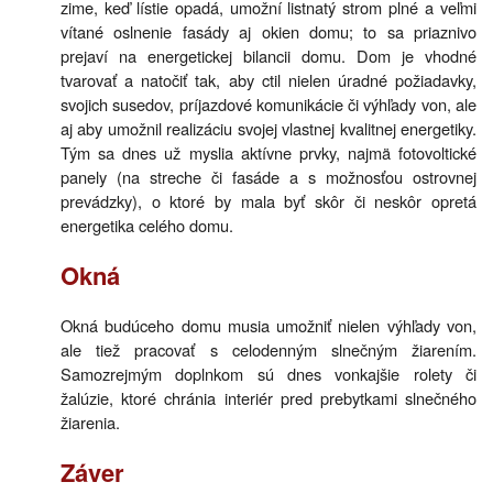
zime, keď lístie opadá, umožní listnatý strom plné a veľmi
vítané oslnenie fasády aj okien domu; to sa priaznivo
prejaví na energetickej bilancii domu. Dom je vhodné
tvarovať a natočiť tak, aby ctil nielen úradné požiadavky,
svojich susedov, príjazdové komunikácie či výhľady von, ale
aj aby umožnil realizáciu svojej vlastnej kvalitnej energetiky.
Tým sa dnes už myslia aktívne prvky, najmä fotovoltické
panely (na streche či fasáde a s možnosťou ostrovnej
prevádzky), o ktoré by mala byť skôr či neskôr opretá
energetika celého domu.
Okná
Okná budúceho domu musia umožniť nielen výhľady von,
ale tiež pracovať s celodenným slnečným žiarením.
Samozrejmým doplnkom sú dnes vonkajšie rolety či
žalúzie, ktoré chránia interiér pred prebytkami slnečného
žiarenia.
Záver