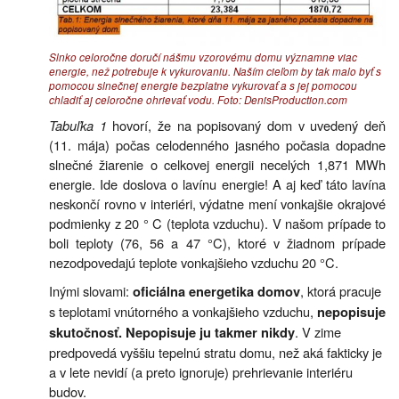
Slnko celoročne doručí nášmu vzorovému domu významne viac
energie, než potrebuje k vykurovaniu. Naším cieľom by tak malo byť s
pomocou slnečnej energie bezplatne vykurovať a s jej pomocou
chladiť aj celoročne ohrievať vodu. Foto: DenisProduction.com
Tabuľka 1
hovorí, že na popisovaný dom v uvedený deň
(11. mája) počas celodenného jasného počasia dopadne
slnečné žiarenie o celkovej energii necelých 1,871 MWh
energie. Ide doslova o lavínu energie! A aj keď táto lavína
neskončí rovno v interiéri, výdatne mení vonkajšie okrajové
podmienky z 20 ° C (teplota vzduchu). V našom prípade to
boli teploty (76, 56 a 47 °C), ktoré v žiadnom prípade
nezodpovedajú teplote vonkajšieho vzduchu 20 °C.
Inými slovami:
, ktorá pracuje
oficiálna energetika domov
s teplotami vnútorného a vonkajšieho vzduchu,
nepopisuje
. V zime
skutočnosť. Nepopisuje ju takmer nikdy
predpovedá vyššiu tepelnú stratu domu, než aká fakticky je
a v lete nevidí (a preto ignoruje) prehrievanie interiéru
budov.