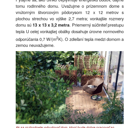
tomu rodinného domu. Uvažujme o prízemnom dome s
vnútorným štvorcovým pôdorysom 12 x 12 metrov s
plochou strechou vo výške 2,7 metra; vonkajšie rozmery
domu sú
. Priemerný súčiniteľ prestupu
13 x 13 x 3,2 metra
tepla U celej vonkajšej obálky dosahuje úrovne normového
2
odporúčania 0,7 W/(m
K). O zdieľaní tepla medzi domom a
zemou neuvažujeme.
Ak sa rozhodnete vybudovať dom, ktorý bude dobre pracovať so