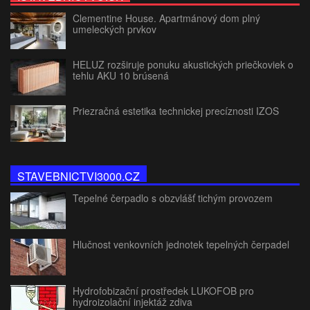
Clementine House. Apartmánový dom plný
umeleckých prvkov
HELUZ rozširuje ponuku akustických priečkoviek o
tehlu AKU 10 brúsená
Priezračná estetika technickej precíznosti IZOS
STAVEBNICTVI3000.CZ
Tepelné čerpadlo s obzvlášť tichým provozem
Hlučnost venkovních jednotek tepelných čerpadel
Hydrofobizační prostředek LUKOFOB pro
hydroizolační injektáž zdiva