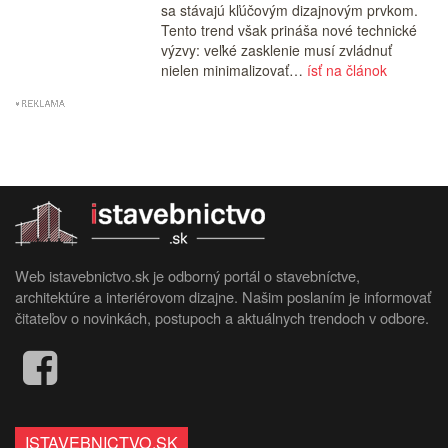
sa stávajú kľúčovým dizajnovým prvkom.
Tento trend však prináša nové technické
výzvy: veľké zasklenie musí zvládnuť
nielen minimalizovať…
ísť na článok
Web istavebnictvo.sk je odborný portál o stavebníctve,
architektúre a interiérovom dizajne. Našim poslaním je informovať
čitateľov o novinkách, postupoch a aktuálnych trendoch v odbore.
ISTAVEBNICTVO.SK