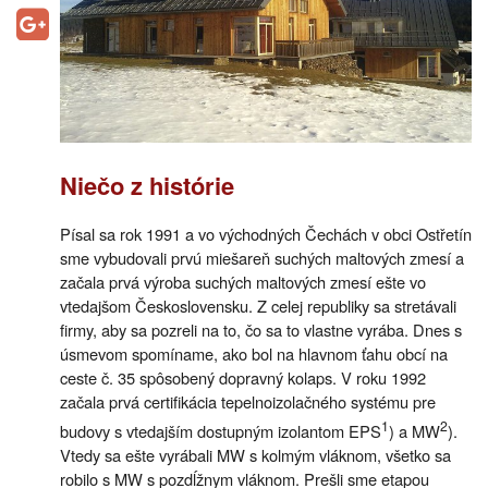
Niečo z histórie
Písal sa rok 1991 a vo východných Čechách v obci Ostřetín
sme vybudovali prvú miešareň suchých maltových zmesí a
začala prvá výroba suchých maltových zmesí ešte vo
vtedajšom Československu. Z celej republiky sa stretávali
firmy, aby sa pozreli na to, čo sa to vlastne vyrába. Dnes s
úsmevom spomíname, ako bol na hlavnom ťahu obcí na
ceste č. 35 spôsobený dopravný kolaps. V roku 1992
začala prvá certifikácia tepelnoizolačného systému pre
1
2
budovy s vtedajším dostupným izolantom EPS
) a MW
).
Vtedy sa ešte vyrábali MW s kolmým vláknom, všetko sa
robilo s MW s pozdĺžnym vláknom. Prešli sme etapou