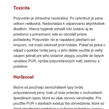
Toxicita
Polyuretán je zdravotne nezávadný. Po vytvrdnutí je pena
celkom neškodná. Nedochádza k odparovaniu akýchkoľvek
škodlivín. Hlavný hygienik schválil túto izoláciu aj do
priestorov s potravinami, kde sú obzvlášť prísne
požiadavky. Polyuretán nie je napadaný plesňami ani
hmyzom, má trvalú odolnosť proti hnilobe. Pokiaľ sa jedná o
odpad v podobe tvrdej peny, o jeho ďalšie využitie je veľký
záujem jednak pre jeho izolačné zásypy, použitie do liatych
výrobkov PUR, výroba polyuretánových mált, betónov a
podobne.
Horľavosť
Bežne sa používajú samozhášavé typy tvrdej
polyuretánovej peny. Inak už bola zmienka o možnostiach
špeciálnych typov, ktoré sú však cenovo náročnejšie. Pre
použitie PUR v stavbách existujú iba obmedzenia, ktoré sú
dané stavebnými predpismi a požiarne technickou normou.