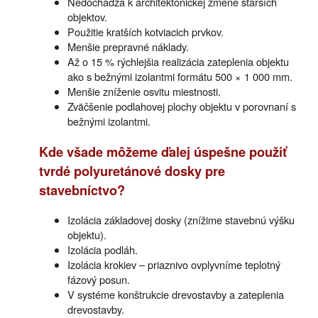
Nedochádza k architektonickej zmene starších
objektov.
Použitie kratších kotviacich prvkov.
Menšie prepravné náklady.
Až o 15 % rýchlejšia realizácia zateplenia objektu
ako s bežnými izolantmi formátu 500 × 1 000 mm.
Menšie zníženie osvitu miestnosti.
Zväčšenie podlahovej plochy objektu v porovnaní s
bežnými izolantmi.
Kde všade môžeme ďalej úspešne použiť
tvrdé polyuretánové dosky pre
stavebníctvo?
Izolácia základovej dosky (znížime stavebnú výšku
objektu).
Izolácia podláh.
Izolácia krokiev – priaznivo ovplyvníme teplotný
fázový posun.
V systéme konštrukcie drevostavby a zateplenia
drevostavby.