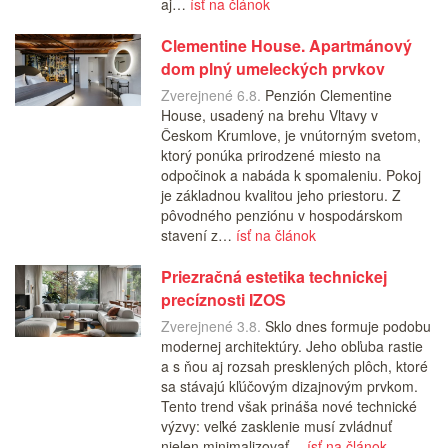
aj…
ísť na článok
Clementine House. Apartmánový
dom plný umeleckých prvkov
Zverejnené 6.8.
Penzión Clementine
House, usadený na brehu Vltavy v
Českom Krumlove, je vnútorným svetom,
ktorý ponúka prirodzené miesto na
odpočinok a nabáda k spomaleniu. Pokoj
je základnou kvalitou jeho priestoru. Z
pôvodného penziónu v hospodárskom
stavení z…
ísť na článok
Priezračná estetika technickej
precíznosti IZOS
Zverejnené 3.8.
Sklo dnes formuje podobu
modernej architektúry. Jeho obľuba rastie
a s ňou aj rozsah presklených plôch, ktoré
sa stávajú kľúčovým dizajnovým prvkom.
Tento trend však prináša nové technické
výzvy: veľké zasklenie musí zvládnuť
nielen minimalizovať…
ísť na článok