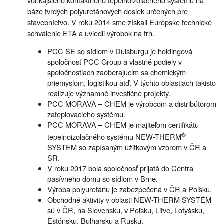
vonkajšieho kontaktného tepelnoizolačného systému na
báze tvrdých polyuretánových dosiek určených pre
stavebníctvo. V roku 2014 sme získali Európske technické
schválenie ETA a uviedli výrobok na trh.
PCC SE so sídlom v Duisburgu je holdingová
spoločnosť PCC Group a vlastné podiely v
spoločnostiach zaoberajúcim sa chemickým
priemyslom, logistikou atď. V týchto oblastiach takisto
realizuje významné investičné projekty.
PCC MORAVA – CHEM je výrobcom a distribútorom
zateplovacieho systému.
PCC MORAVA – CHEM je majiteľom certifikátu
®
tepelnoizolačného systému NEW-THERM
SYSTEM so zapísaným úžitkovým vzorom v ČR a
SR.
V roku 2017 bola spoločnosť prijatá do Centra
pasívneho domu so sídlom v Brne.
Výroba polyuretánu je zabezpečená v ČR a Poľsku.
Obchodné aktivity v oblasti NEW-THERM SYSTÉM
sú v ČR, na Slovensku, v Poľsku, Litve, Lotyšsku,
Estónsku, Bulharsku a Rusku.