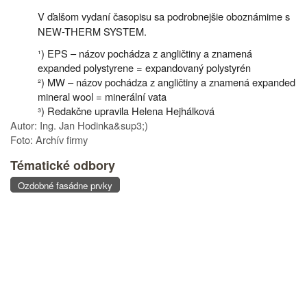
V ďalšom vydaní časopisu sa podrobnejšie oboznámime s
NEW-THERM SYSTEM.
¹) EPS – názov pochádza z angličtiny a znamená
expanded polystyrene = expandovaný polystyrén
²) MW – názov pochádza z angličtiny a znamená expanded
mineral wool = minerální vata
³) Redakčne upravila Helena Hejhálková
Autor: Ing. Jan Hodinka&sup3;)
Foto: Archív firmy
Tématické odbory
Ozdobné fasádne prvky