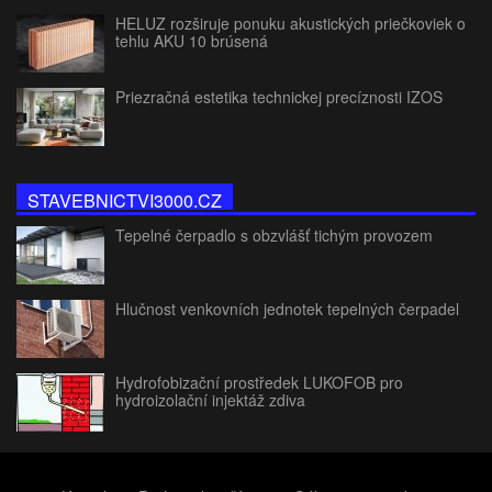
HELUZ rozširuje ponuku akustických priečkoviek o
tehlu AKU 10 brúsená
Priezračná estetika technickej precíznosti IZOS
STAVEBNICTVI3000.CZ
Tepelné čerpadlo s obzvlášť tichým provozem
Hlučnost venkovních jednotek tepelných čerpadel
Hydrofobizační prostředek LUKOFOB pro
hydroizolační injektáž zdiva