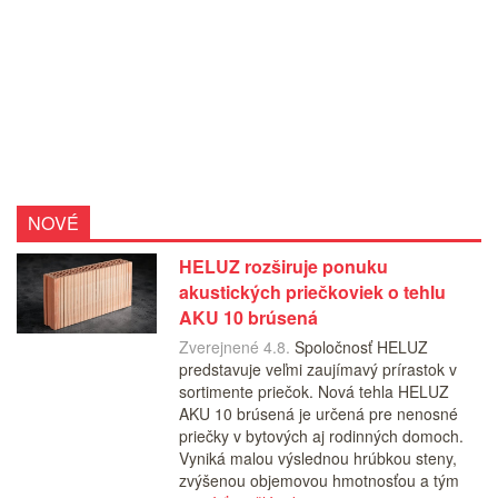
NOVÉ
HELUZ rozširuje ponuku
akustických priečkoviek o tehlu
AKU 10 brúsená
Zverejnené 4.8.
Spoločnosť HELUZ
predstavuje veľmi zaujímavý prírastok v
sortimente priečok. Nová tehla HELUZ
AKU 10 brúsená je určená pre nenosné
priečky v bytových aj rodinných domoch.
Vyniká malou výslednou hrúbkou steny,
zvýšenou objemovou hmotnosťou a tým