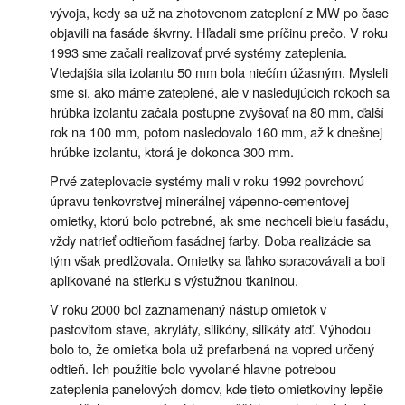
vývoja, kedy sa už na zhotovenom zateplení z MW po čase
objavili na fasáde škvrny. Hľadali sme príčinu prečo. V roku
1993 sme začali realizovať prvé systémy zateplenia.
Vtedajšia sila izolantu 50 mm bola niečím úžasným. Mysleli
sme si, ako máme zateplené, ale v nasledujúcich rokoch sa
hrúbka izolantu začala postupne zvyšovať na 80 mm, ďalší
rok na 100 mm, potom nasledovalo 160 mm, až k dnešnej
hrúbke izolantu, ktorá je dokonca 300 mm.
Prvé zateplovacie systémy mali v roku 1992 povrchovú
úpravu tenkovrstvej minerálnej vápenno-cementovej
omietky, ktorú bolo potrebné, ak sme nechceli bielu fasádu,
vždy natrieť odtieňom fasádnej farby. Doba realizácie sa
tým však predlžovala. Omietky sa ľahko spracovávali a boli
aplikované na stierku s výstužnou tkaninou.
V roku 2000 bol zaznamenaný nástup omietok v
pastovitom stave, akryláty, silikóny, silikáty atď. Výhodou
bolo to, že omietka bola už prefarbená na vopred určený
odtieň. Ich použitie bolo vyvolané hlavne potrebou
zateplenia panelových domov, kde tieto omietkoviny lepšie