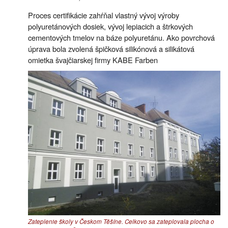
Proces certifikácie zahŕňal vlastný vývoj výroby
polyuretánových dosiek, vývoj lepiacich a štrkových
cementových tmelov na báze polyuretánu. Ako povrchová
úprava bola zvolená špičková silikónová a silikátová
omietka švajčiarskej firmy KABE Farben
Zateplenie školy v Českom Těšíne. Celkovo sa zateplovala plocha o