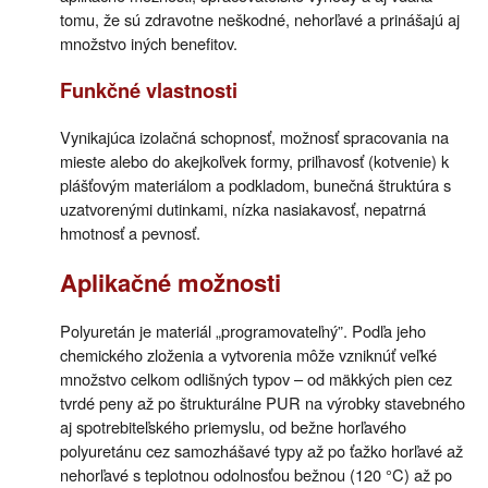
tomu, že sú zdravotne neškodné, nehorľavé a prinášajú aj
množstvo iných benefitov.
Funkčné vlastnosti
Vynikajúca izolačná schopnosť, možnosť spracovania na
mieste alebo do akejkoľvek formy, priľnavosť (kotvenie) k
plášťovým materiálom a podkladom, bunečná štruktúra s
uzatvorenými dutinkami, nízka nasiakavosť, nepatrná
hmotnosť a pevnosť.
Aplikačné možnosti
Polyuretán je materiál „programovateľný”. Podľa jeho
chemického zloženia a vytvorenia môže vzniknúť veľké
množstvo celkom odlišných typov – od mäkkých pien cez
tvrdé peny až po štrukturálne PUR na výrobky stavebného
aj spotrebiteľského priemyslu, od bežne horľavého
polyuretánu cez samozhášavé typy až po ťažko horľavé až
nehorľavé s teplotnou odolnosťou bežnou (120 °C) až po