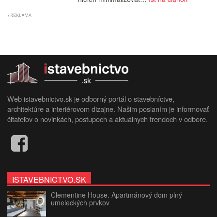
Web istavebnictvo.sk je odborný portál o stavebníctve,
architektúre a interiérovom dizajne. Našim poslaním je informovať
čitateľov o novinkách, postupoch a aktuálnych trendoch v odbore.
ISTAVEBNICTVO.SK
Clementine House. Apartmánový dom plný
umeleckých prvkov