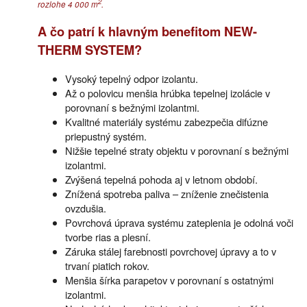
2
rozlohe 4 000 m
.
A čo patrí k hlavným benefitom NEW-
THERM SYSTEM?
Vysoký tepelný odpor izolantu.
Až o polovicu menšia hrúbka tepelnej izolácie v
porovnaní s bežnými izolantmi.
Kvalitné materiály systému zabezpečia difúzne
priepustný systém.
Nižšie tepelné straty objektu v porovnaní s bežnými
izolantmi.
Zvýšená tepelná pohoda aj v letnom období.
Znížená spotreba paliva – zníženie znečistenia
ovzdušia.
Povrchová úprava systému zateplenia je odolná voči
tvorbe rias a plesní.
Záruka stálej farebnosti povrchovej úpravy a to v
trvaní piatich rokov.
Menšia šírka parapetov v porovnaní s ostatnými
izolantmi.