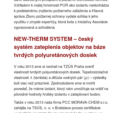
Vzhľadom k malej hmotnosti PUR ako izolantu nedochádza
k podstatnému zvýšeniu požiarneho zaťaženia a Hlavná
správa Zboru požiarnej ochrany vydala súhlas k jeho
využitiu v zmysle expertízy, ktorá bola z iniciatívy Asociácie
vypracovaná a schválená.
NEW-THERM SYSTEM – český
systém zateplenia objektov na báze
tvrdých polyuretánových dosiek
V roku 2013 sme si nechali na TZÚS Praha overiť
vlastnosti tvrdých polyuretánových dosiek. Tepelnoizolačné
vlastnosti
λ
(lambda) a difúzia vodných pár (
μ
) – výsledky
boli viac než priaznivé. Zjednodušene sme si mohli
povedať, že máme izolant, ktorý nám umožňuje sa vrátiť na
pôvodné hodnoty hrúbky izolantu v zateplovaní budov.
Takže v roku 2013 naša firma PCC MORAVA-CHEM s.r.o.
zahájila na TSÚS, n. o. v Bratislave proces certifikácie