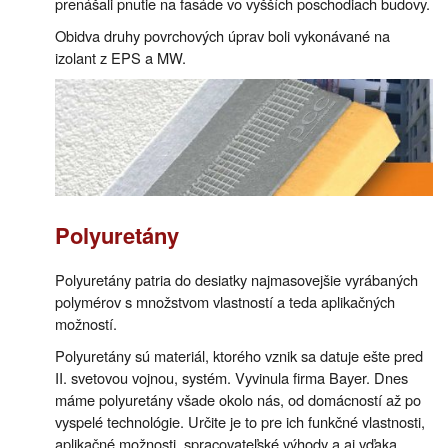
prenášali pnutie na fasáde vo vyšších poschodiach budovy.
Obidva druhy povrchových úprav boli vykonávané na
izolant z EPS a MW.
Polyuretány
Polyuretány patria do desiatky najmasovejšie vyrábaných
polymérov s množstvom vlastností a teda aplikačných
možností.
Polyuretány sú materiál, ktorého vznik sa datuje ešte pred
II. svetovou vojnou, systém. Vyvinula firma Bayer. Dnes
máme polyuretány všade okolo nás, od domácností až po
vyspelé technológie. Určite je to pre ich funkčné vlastnosti,
aplikačné možnosti, spracovateľské výhody a aj vďaka