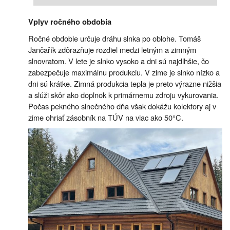
Vplyv ročného obdobia
Ročné obdobie určuje dráhu slnka po oblohe. Tomáš
Jančařík zdôrazňuje rozdiel medzi letným a zimným
slnovratom. V lete je slnko vysoko a dni sú najdlhšie, čo
zabezpečuje maximálnu produkciu. V zime je slnko nízko a
dni sú krátke. Zimná produkcia tepla je preto výrazne nižšia
a slúži skôr ako doplnok k primárnemu zdroju vykurovania.
Počas pekného slnečného dňa však dokážu kolektory aj v
zime ohriať zásobník na TÚV na viac ako 50°C.