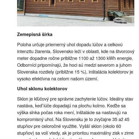
Zemepisná šírka
Poloha určuje priemerný uhol dopadu lúčov a celkovú
intenzitu žiarenia. Slovensko leží v oblasti, kde na štvorcový
meter dopadne ročne približne 1100 až 1300 kWh energie.
Odborníci pripomínajú, že hoci sú medzi severom a juhom
Slovenska rozdiely (približne 15 %), inštalácia kolektorov je
vysoko efektívna na celom našom území.
Uhol sklonu kolektorov
Sklon je kľúčový pre správne zachytenie lúčov. Ideálny stav
nastáva, keď lúče dopadajú na plochu kolmo. Keďže sa
výška slnka počas roka mení, inštalácie sa nastavujú na
kompromisný uhol. Na Slovensku je to zvyčajne 35 až 45
stupňov pre celoročné využitie. Vyšší sklon (okolo 60
stupňov) sa volí vtedy, ak je prioritou maximálny zisk v zime