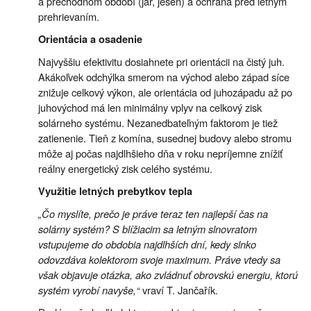
a prechodnom období (jar, jeseň) a ochrana pred letným
prehrievaním.
Orientácia a osadenie
Najvyššiu efektivitu dosiahnete pri orientácii na čistý juh.
Akákoľvek odchýlka smerom na východ alebo západ síce
znižuje celkový výkon, ale orientácia od juhozápadu až po
juhovýchod má len minimálny vplyv na celkový zisk
solárneho systému. Nezanedbateľným faktorom je tiež
zatienenie. Tieň z komína, susednej budovy alebo stromu
môže aj počas najdlhšieho dňa v roku nepríjemne znížiť
reálny energetický zisk celého systému.
Využitie letných prebytkov tepla
„Čo myslíte, prečo je práve teraz ten najlepší čas na
solárny systém? S blížiacim sa letným slnovratom
vstupujeme do obdobia najdlhších dní, kedy slnko
odovzdáva kolektorom svoje maximum. Práve vtedy sa
však objavuje otázka, ako zvládnuť obrovskú energiu, ktorú
systém vyrobí navyše,“
vraví T. Jančařík.