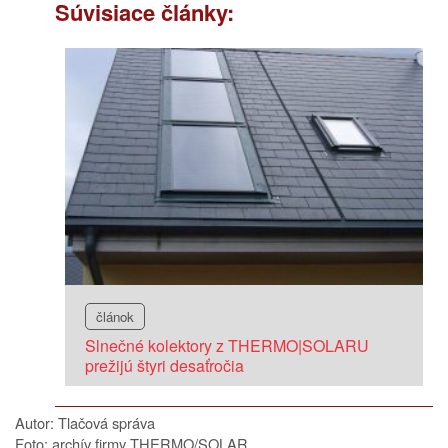
Súvisiace články:
článok
Slnečné kolektory z THERMO|SOLARU
prežijú štyri desaťročia
Autor: Tlačová správa
Foto: archív firmy THERMO/SOLAR