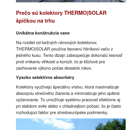
Prečo sú kolektory THERMO|SOLAR
špičkou na trhu
Unikátna konštrukcia vane
Na rozdiel od bežných rámových kolektorov,
THERMO|SOLAR používa lisovanú hliníkovú vaňu z
jedného kusu. Tento dizajn zabezpečuje dokonalú tesnosť
proti vnikaniu vlhkosti a korózii, čo je kľúčové pre
zachovanie výkonu počas desiatok rokov.
Vysoko selektívne absorbéry
Kolektory využívajú špeciálnu vrstvu, ktorá maximalizuje
absorpciu slnečného žiarenia a minimalizuje jeho spätné
vyžarovanie. To umožňuje systému pracovať efektívne aj
pri slabšom svite alebo v chladnejšom počasí, čo je často
rozhodujúci faktor pre stredoeurópske podmienky.