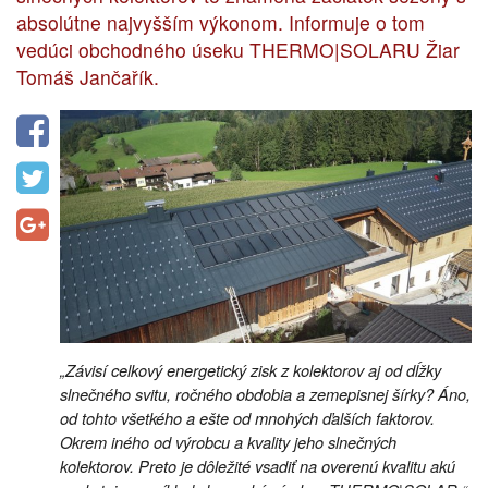
absolútne najvyšším výkonom. Informuje o tom
vedúci obchodného úseku THERMO|SOLARU Žiar
Tomáš Jančařík.
„Závisí celkový energetický zisk z kolektorov aj od dĺžky
slnečného svitu, ročného obdobia a zemepisnej šírky? Áno,
od tohto všetkého a ešte od mnohých ďalších faktorov.
Okrem iného od výrobcu a kvality jeho slnečných
kolektorov. Preto je dôležité vsadiť na overenú kvalitu akú