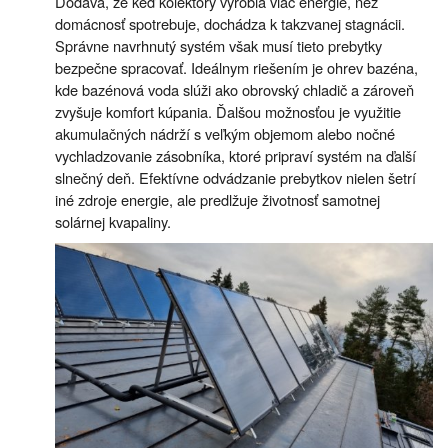
Dodáva, že keď kolektory vyrobia viac energie, než
domácnosť spotrebuje, dochádza k takzvanej stagnácii.
Správne navrhnutý systém však musí tieto prebytky
bezpečne spracovať. Ideálnym riešením je ohrev bazéna,
kde bazénová voda slúži ako obrovský chladič a zároveň
zvyšuje komfort kúpania. Ďalšou možnosťou je využitie
akumulačných nádrží s veľkým objemom alebo nočné
vychladzovanie zásobníka, ktoré pripraví systém na ďalší
slnečný deň. Efektívne odvádzanie prebytkov nielen šetrí
iné zdroje energie, ale predlžuje životnosť samotnej
solárnej kvapaliny.