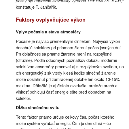
poskytuje napríklad slovenský výrobca THERMO|SOLAR,“
konštatuje T. Jančařík.
Faktory ovplyvňujúce výkon
Vplyv počasia a stavu atmosféry
Počasie je najviac premenlivým činiteľom. Najvyšší výkon
dosahujú kolektory pri priamom žiarení počas jasných dní.
Pri oblačnosti sa priame žiarenie mení na rozptýlené
(difúzne). Podľa odborných poznatkov dokážu moderné
selektívne absorbéry pracovať aj s rozptýleným svetlom, no
ich energetický zisk vtedy klesá keďže slnečné žiarenie
môže dosiahnuť pri zamračenej oblohe len okolo 10-15%
maxima. Dôležitá je aj čistota ovzdušia, pretože prach a
vlhkosť pohlcujú časť energie ešte pred dopadom na
kolektor.
Dĺžka slnečného svitu
Tento faktor priamo určuje celkový čas, počas ktorého
môže systém vyrábať energiu. Čím je deň dlhší – čo