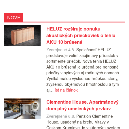
NOVÉ
HELUZ rozširuje ponuku
akustických priečkoviek o tehlu
AKU 10 brúsená
Zverejnené 4.8.
Spoločnosť HELUZ
predstavuje veľmi zaujímavý prírastok v
sortimente priečok. Nová tehla HELUZ
AKU 10 brúsená je určená pre nenosné
priečky v bytových aj rodinných domoch.
Vyniká malou výslednou hrúbkou steny,
zvýšenou objemovou hmotnosťou a tým
aj…
ísť na článok
Clementine House. Apartmánový
dom plný umeleckých prvkov
Zverejnené 6.8.
Penzión Clementine
House, usadený na brehu Vltavy v
Českom Krumlove, je vnútorným svetom,