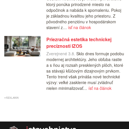
ktorý ponúka prirodzené miesto na
odpočinok a nabáda k spomaleniu. Pokoj
je základnou kvalitou jeho priestoru. Z
pôvodného penziónu v hospodárskom
stavení z…
ísť na článok
Priezračná estetika technickej
precíznosti IZOS
Zverejnené 3.8.
Sklo dnes formuje podobu
modernej architektúry. Jeho obľuba rastie
a s ňou aj rozsah presklených plôch, ktoré
sa stávajú kľúčovým dizajnovým prvkom.
Tento trend však prináša nové technické
výzvy: veľké zasklenie musí zvládnuť
nielen minimalizovať…
ísť na článok