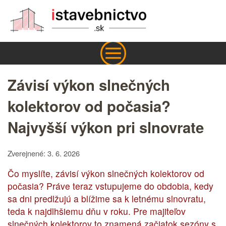
Závisí výkon slnečných
kolektorov od počasia?
Najvyšší výkon pri slnovrate
Zverejnené: 3. 6. 2026
Čo myslíte, závisí výkon slnečných kolektorov od
počasia? Práve teraz vstupujeme do obdobia, kedy
sa dni predlžujú a blížime sa k letnému slnovratu,
teda k najdlhšiemu dňu v roku. Pre majiteľov
slnečných kolektorov to znamená začiatok sezóny s