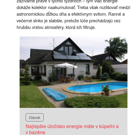
zažívame práve v týchto týždňoch – tým viac energie
dokáže kolektor naakumulovať. Treba však rozlišovať medzi
astronomickou dĺžkou dňa a efektívnym svitom. Ranné a
večerné slnko je slabšie, pretože lúče prechádzajú cez
hrubšiu vrstvu atmosféry, ktorá ich filtruje.
článok
Najlepšie úložisko energie máte v kúpeľni a
v bazéne