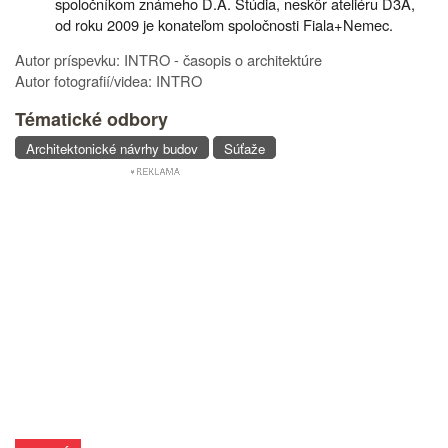
spoločníkom známeho D.A. Štúdia, neskôr ateliéru D3A,
od roku 2009 je konateľom spoločnosti Fiala+Nemec.
Autor príspevku: INTRO - časopis o architektúre
Autor fotografií/videa: INTRO
Tématické odbory
Architektonické návrhy budov
Súťaže