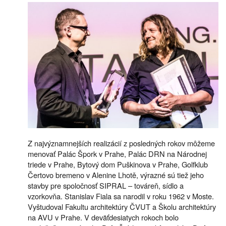
Z najvýznamnejších realizácií z posledných rokov môžeme
menovať Palác Špork v Prahe, Palác DRN na Národnej
triede v Prahe, Bytový dom Puškinova v Prahe, Golfklub
Čertovo bremeno v Alenine Lhotě, výrazné sú tiež jeho
stavby pre spoločnosť SIPRAL – továreň, sídlo a
vzorkovňa. Stanislav Fiala sa narodil v roku 1962 v Moste.
Vyštudoval Fakultu architektúry ČVUT a Školu architektúry
na AVU v Prahe. V deväťdesiatych rokoch bolo