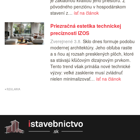
je základnou kvalitou jeho priestoru. Z
pôvodného penziónu v hospodárskom
stavení z…
ísť na článok
Priezračná estetika technickej
precíznosti IZOS
Zverejnené 3.8.
Sklo dnes formuje podobu
modernej architektúry. Jeho obľuba rastie
a s ňou aj rozsah presklených plôch, ktoré
sa stávajú kľúčovým dizajnovým prvkom.
Tento trend však prináša nové technické
výzvy: veľké zasklenie musí zvládnuť
nielen minimalizovať…
ísť na článok