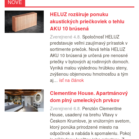
NOVÉ
HELUZ rozširuje ponuku
akustických priečkoviek o tehlu
AKU 10 brúsená
Zverejnené 4.8.
Spoločnosť HELUZ
predstavuje veľmi zaujímavý prírastok v
sortimente priečok. Nová tehla HELUZ
AKU 10 brúsená je určená pre nenosné
priečky v bytových aj rodinných domoch.
Vyniká malou výslednou hrúbkou steny,
zvýšenou objemovou hmotnosťou a tým
aj…
ísť na článok
Clementine House. Apartmánový
dom plný umeleckých prvkov
Zverejnené 6.8.
Penzión Clementine
House, usadený na brehu Vltavy v
Českom Krumlove, je vnútorným svetom,
ktorý ponúka prirodzené miesto na
odpočinok a nabáda k spomaleniu. Pokoj