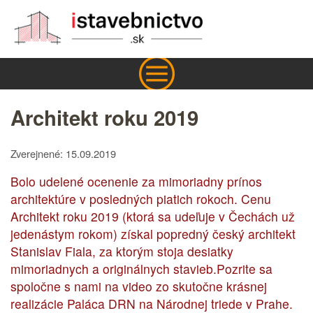
Architekt roku 2019
Zverejnené: 15.09.2019
Bolo udelené ocenenie za mimoriadny prínos
architektúre v posledných piatich rokoch. Cenu
Architekt roku 2019 (ktorá sa udeľuje v Čechách už
jedenástym rokom) získal popredný český architekt
Stanislav Fiala, za ktorým stoja desiatky
mimoriadnych a originálnych stavieb.Pozrite sa
spoločne s nami na video zo skutočne krásnej
realizácie Paláca DRN na Národnej triede v Prahe.