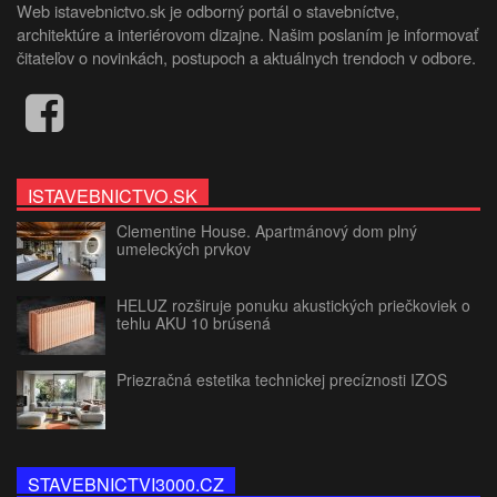
Web istavebnictvo.sk je odborný portál o stavebníctve,
architektúre a interiérovom dizajne. Našim poslaním je informovať
čitateľov o novinkách, postupoch a aktuálnych trendoch v odbore.
ISTAVEBNICTVO.SK
Clementine House. Apartmánový dom plný
umeleckých prvkov
HELUZ rozširuje ponuku akustických priečkoviek o
tehlu AKU 10 brúsená
Priezračná estetika technickej precíznosti IZOS
STAVEBNICTVI3000.CZ