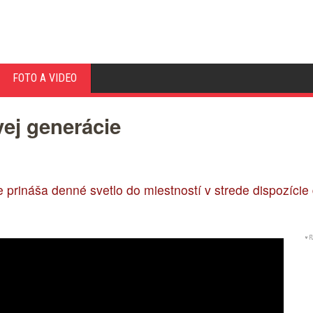
FOTO A VIDEO
ej generácie
rináša denné svetlo do miestností v strede dispozície d