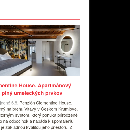
mentine House. Apartmánový
 plný umeleckých prvkov
jnené 6.8.
Penzión Clementine House,
ný na brehu Vltavy v Českom Krumlove,
útorným svetom, ktorý ponúka prirodzené
o na odpočinok a nabáda k spomaleniu.
 je základnou kvalitou jeho priestoru. Z