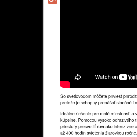
So svetlovodom môžete priviesť prirod
pretože je schopný prenášať slnečné i 
Ideálne riešenie pre malé miestnosti a
kúpeľne. Pomocou vysoko odrazivého tu
priestory presvetliť rovnako intenzívne
až 400 hodín svietenia žiarovkou ročne