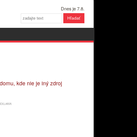
Dnes je 7.8.
Hľadať
omu, kde nie je iný zdroj