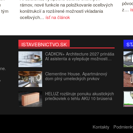
pôvod
u
rámov, nové funkcie na položkovanie oceľových
z…
í
 tým
konštrukcií a rozšírené možnosti vkladania
oceľových…
ísť na článok
ISTAVEBNICTVO.SK
ST
CADKON+ Architecture 2027 prináša
AI asistenta a vylepšuje možnosti…
jne.
Clementine House. Apartmánový
dom plný umeleckých prvkov
v
HELUZ rozširuje ponuku akustických
priečkoviek o tehlu AKU 10 brúsená
Kontakty
Podmienky