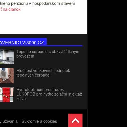
ného penziónu v hospodárskom stavení
sť na článok
AVEBNICTVI3000.CZ
Tepelné čerpadlo s obzvlášť tichým
provozem
Hlučnost venkovních jednotek
tepelných čerpadel
Hydrofobizační prostředek
LUKOFOB pro hydroizolační injektáž
zdiva
 užívania
Súkromie a cookies