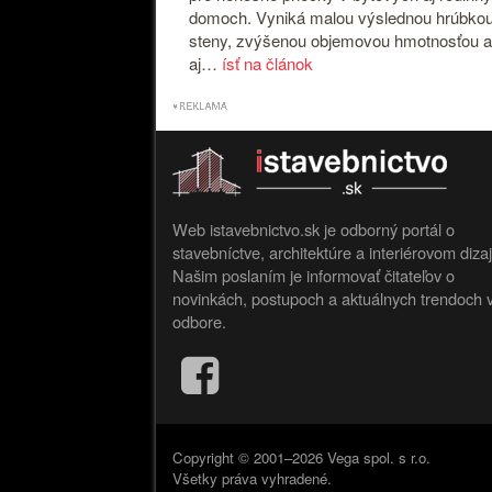
domoch. Vyniká malou výslednou hrúbko
steny, zvýšenou objemovou hmotnosťou a
aj…
ísť na článok
Web istavebnictvo.sk je odborný portál o
stavebníctve, architektúre a interiérovom diza
Našim poslaním je informovať čitateľov o
novinkách, postupoch a aktuálnych trendoch 
odbore.
Copyright © 2001–2026 Vega spol. s r.o.
Všetky práva vyhradené.