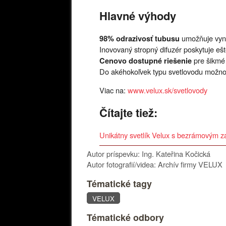
Hlavné výhody
umožňuje vynik
98% odrazivosť tubusu
Inovovaný stropný difuzér poskytuje eš
pre šikmé 
Cenovo dostupné riešenie
Do akéhokoľvek typu svetlovodu možn
Viac na:
www.velux.sk/svetlovody
Čítajte tiež:
Unikátny svetlík Velux s bezrámovým 
Autor príspevku: Ing. Kateřina Kočická
Autor fotografií/videa: Archív firmy VELUX
Tématické tagy
VELUX
Tématické odbory