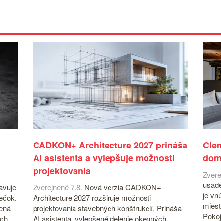
CADKON+ Architecture 2027 prináša
Cle
AI asistenta a vylepšuje možnosti
dom
projektovania
Zvere
usade
avuje
Zverejnené 7.8.
Nová verzia CADKON+
je vn
iečok.
Architecture 2027 rozširuje možnosti
miest
čená
projektovania stavebných konštrukcií. Prináša
Pokoj
ých
AI asistenta, vylepšené delenie okenných