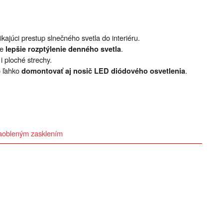
ajúci prestup slnečného svetla do interiéru.
te
.
lepšie rozptýlenie denného svetla
i ploché strechy.
o ľahko
.
domontovať aj nosič LED diódového osvetlenia
zaobleným zasklením