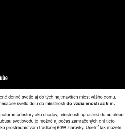
zené denné svetlo aj do tých najtmavších miest vášho domu,
mesačné svetlo dolu do miestností
do vzdialenosti až 6 m.
 vnútorné priestory ako chodby, miestnosti uprostred domu alebo
busu svetlovodu je možné aj počas zamračených dní tieto
 ako prostredníctvom tradičnej 60W žiarovky. Ušetriť tak môžete
.