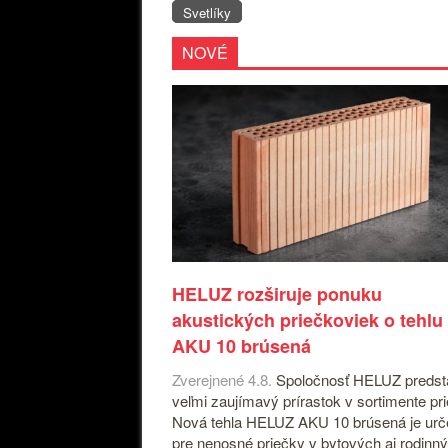
Svetlíky
NOVÉ
HELUZ rozširuje ponuku
akustických priečkoviek o tehlu
AKU 10 brúsená
Zverejnené 4.8.
Spoločnosť HELUZ predst
veľmi zaujímavý prírastok v sortimente pr
Nová tehla HELUZ AKU 10 brúsená je ur
pre nenosné priečky v bytových aj rodinn