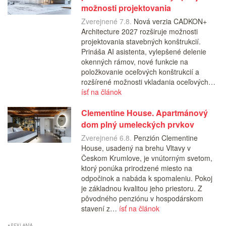
možnosti projektovania
Zverejnené 7.8.
Nová verzia CADKON+
Architecture 2027 rozširuje možnosti
projektovania stavebných konštrukcií.
Prináša AI asistenta, vylepšené delenie
okenných rámov, nové funkcie na
položkovanie oceľových konštrukcií a
rozšírené možnosti vkladania oceľových…
ísť na článok
Clementine House. Apartmánový
dom plný umeleckých prvkov
Zverejnené 6.8.
Penzión Clementine
House, usadený na brehu Vltavy v
Českom Krumlove, je vnútorným svetom,
ktorý ponúka prirodzené miesto na
odpočinok a nabáda k spomaleniu. Pokoj
je základnou kvalitou jeho priestoru. Z
pôvodného penziónu v hospodárskom
stavení z…
ísť na článok