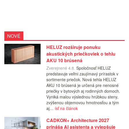
NOVÉ
HELUZ rozširuje ponuku
akustických priečkoviek o tehlu
AKU 10 brúsená
Zverejnené 4.8.
Spoločnosť HELUZ
predstavuje veľmi zaujímavý prírastok v
sortimente priečok. Nová tehla HELUZ
AKU 10 brúsená je určená pre nenosné
priečky v bytových aj rodinných domoch.
Vyniká malou výslednou hrúbkou steny,
zvýšenou objemovou hmotnosťou a tým
aj…
ísť na článok
CADKON+ Architecture 2027
prináša AI asistenta a vylepšuje