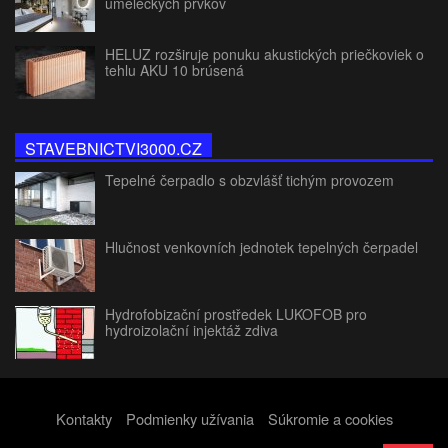
umeleckých prvkov
HELUZ rozširuje ponuku akustických priečkoviek o
tehlu AKU 10 brúsená
STAVEBNICTVI3000.CZ
Tepelné čerpadlo s obzvlášť tichým provozem
Hlučnost venkovních jednotek tepelných čerpadel
Hydrofobizační prostředek LUKOFOB pro
hydroizolační injektáž zdiva
Kontakty
Podmienky užívania
Súkromie a cookies