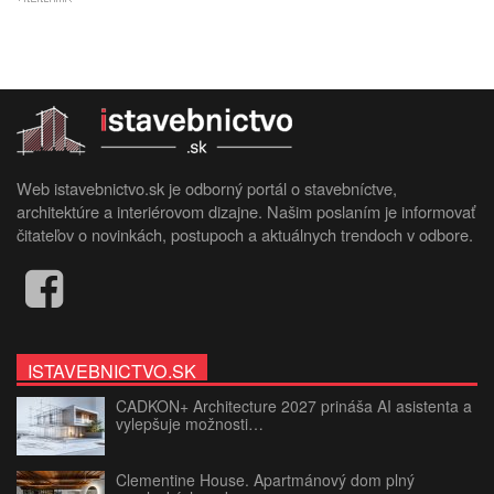
Web istavebnictvo.sk je odborný portál o stavebníctve,
architektúre a interiérovom dizajne. Našim poslaním je informovať
čitateľov o novinkách, postupoch a aktuálnych trendoch v odbore.
ISTAVEBNICTVO.SK
CADKON+ Architecture 2027 prináša AI asistenta a
vylepšuje možnosti…
Clementine House. Apartmánový dom plný