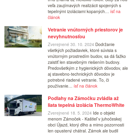
veľa zaujímavých realizácii spojených s
tepelnými izoláciami kopaných…
ísť na
článok
Vetranie vnútorných priestorov je
nevyhnutnosťou
Zverejnené 30. 10. 2024
Dodržanie
všetkých požiadaviek, ktoré súvisia s
vnútorným prostredím budov, sa dá ťažko
zaistiť len stavebným riešením budovy.
Predovšetkým z hygienických dôvodov, ale
aj stavebno-technických dôvodov je
potrebné riadené vetranie. To, či
používanie…
ísť na článok
Podlahy na Zámočku zvládla až
liata tepelná izolácia ThermoWhite
Zverejnené 18. 5. 2024
Ide o objekt
menom Zámoček - Kaštieľ v juhočeskej
obci Újazd, ktorý dlho a mimo pozornosti
len opustený chátral. Zámok ale budil