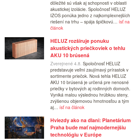
dôležité sú však aj schopnosti v oblasti
akustickej izolácie. Spoločnosť HELUZ
IZOS ponúka jedno z najkomplexnejších
riešení na trhu – spája špičkovú…
ísť na
článok
HELUZ rozširuje ponuku
akustických priečkoviek o tehlu
AKU 10 brúsená
Zverejnené 4.8.
Spoločnosť HELUZ
predstavuje veľmi zaujímavý prírastok v
sortimente priečok. Nová tehla HELUZ
AKU 10 brúsená je určená pre nenosné
priečky v bytových aj rodinných domoch.
Vyniká malou výslednou hrúbkou steny,
zvýšenou objemovou hmotnosťou a tým
aj…
ísť na článok
Hviezdy ako na dlani: Planetárium
Praha bude mať najmodernejšiu
technológiu v Európe