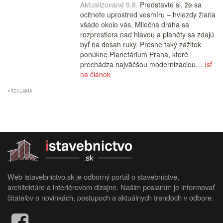
Aktualizované 9.8.
Predstavte si, že sa
ocitnete uprostred vesmíru – hviezdy žiaria
všade okolo vás, Mliečna dráha sa
rozprestiera nad hlavou a planéty sa zdajú
byť na dosah ruky. Presne taký zážitok
ponúkne Planetárium Praha, ktoré
prechádza najväčšou modernizáciou…
ísť
na článok
Web istavebnictvo.sk je odborný portál o stavebníctve,
architektúre a interiérovom dizajne. Našim poslaním je informovať
čitateľov o novinkách, postupoch a aktuálnych trendoch v odbore.