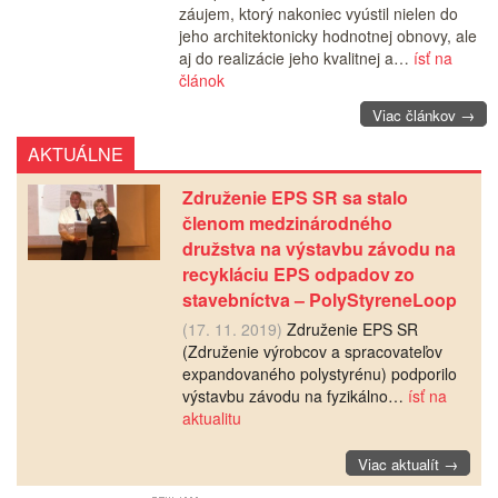
záujem, ktorý nakoniec vyústil nielen do
jeho architektonicky hodnotnej obnovy, ale
aj do realizácie jeho kvalitnej a…
ísť na
článok
Viac článkov →
AKTUÁLNE
Združenie EPS SR sa stalo
členom medzinárodného
družstva na výstavbu závodu na
recykláciu EPS odpadov zo
stavebníctva – PolyStyreneLoop
(17. 11. 2019)
Združenie EPS SR
(Združenie výrobcov a spracovateľov
expandovaného polystyrénu) podporilo
výstavbu závodu na fyzikálno…
ísť na
aktualitu
Viac aktualít →