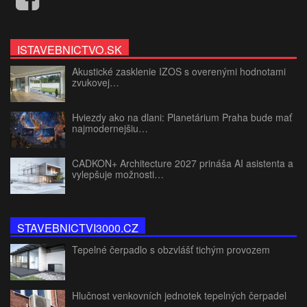
ISTAVEBNICTVO.SK
Akustické zasklenie IZOS s overenými hodnotami
zvukovej…
Hviezdy ako na dlani: Planetárium Praha bude mať
najmodernejšiu…
CADKON+ Architecture 2027 prináša AI asistenta a
vylepšuje možnosti…
STAVEBNICTVI3000.CZ
Tepelné čerpadlo s obzvlášť tichým provozem
Hlučnost venkovních jednotek tepelných čerpadel