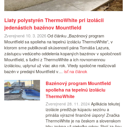
Liaty polystyrén ThermoWhite pri izolácii
jedenástich bazénov Mountfield
Zverejnené 10. 3. 2026
Od článku „Bazénový program
Mountfield sa spolieha na tepelnú izoláciu ThermoWhite“, v
ktorom sme publikovali skúsenosti pána Tomáša Lazura,
zástupcu vedúceho oddelenia kopaných bazénov v spoločnosti
Mountfield, s ľuďmi z ThermoWhite a ich rovnomennou
izoláciou, uplynul už viac ako rok. Vtedy spoločne realizovali
bazén v predajni Mountfield v…
ísť na článok
Bazénový program Mountfield
spolieha na tepelnú izoláciu
ThermoWhite
Zverejnené 28. 11. 2024
Aplikácia tekutej
izolácie predlžuje kúpaciu sezónu a
prináša výrazné finančné úspory! Značka
ThermoWhite je na českom a slovenskom
trhu známa už niekoľko rokov. Stojí za ňou