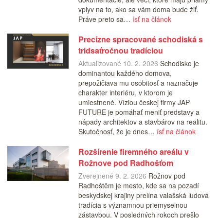
vplyv na to, ako sa vám doma bude žiť.
Práve preto sa…
ísť na článok
Precízne spracované schodiská s
tridsaťročnou tradíciou
Aktualizované 10. 2. 2026
Schodisko je
dominantou každého domova,
prepožičiava mu osobitosť a naznačuje
charakter interiéru, v ktorom je
umiestnené. Víziou českej firmy JAP
FUTURE je pomáhať meniť predstavy a
nápady architektov a stavbárov na realitu.
Skutočnosť, že je dnes…
ísť na článok
Rozšírenie firemného areálu v
Rožnove pod Radhošťom
Zverejnené 9. 2. 2026
Rožnov pod
Radhoštěm je mesto, kde sa na pozadí
beskydskej krajiny prelína valašská ľudová
tradícia s významnou priemyselnou
zástavbou. V posledných rokoch prešlo