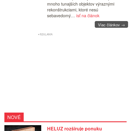
mnoho tunajších objektov výraznými
rekonštrukciami, ktoré nesú
sebavedomý…
ísť na článok
Viac článkov →
NOVÉ
HELUZ rozširuje ponuku