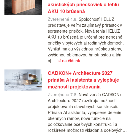
akustických priečkoviek o tehlu
AKU 10 brúsená
Zverejnené 4.8.
Spoločnosť HELUZ
predstavuje veľmi zaujímavý prírastok v
sortimente priečok. Nová tehla HELUZ
AKU 10 brúsená je určená pre nenosné
priečky v bytových aj rodinných domoch.
Vyniká malou výslednou hrúbkou steny,
zvýšenou objemovou hmotnosťou a tým
aj…
ísť na článok
CADKON+ Architecture 2027
prináša AI asistenta a vylepšuje
možnosti projektovania
Zverejnené 7.8.
Nová verzia CADKON+
Architecture 2027 rozširuje možnosti
projektovania stavebných konštrukcií.
Prináša AI asistenta, vylepšené delenie
okenných rámov, nové funkcie na
položkovanie oceľových konštrukcií a
rozšírené možnosti vkladania oceľových…