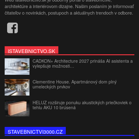
architektúre a interiérovom dizajne. Našim poslaním je informovať
čitateľov o novinkách, postupoch a aktuálnych trendoch v odbore.
ISTAVEBNICTVO.SK
CADKON+ Architecture 2027 prináša AI asistenta a
vylepšuje možnosti…
Clementine House. Apartmánový dom plný
umeleckých prvkov
HELUZ rozširuje ponuku akustických priečkoviek o
tehlu AKU 10 brúsená
STAVEBNICTVI3000.CZ