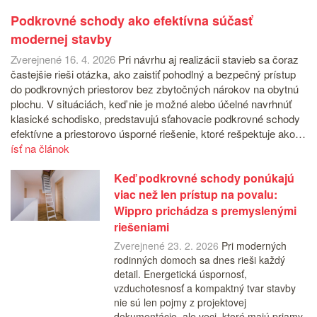
Podkrovné schody ako efektívna súčasť
modernej stavby
Zverejnené 16. 4. 2026
Pri návrhu aj realizácii stavieb sa čoraz
častejšie rieši otázka, ako zaistiť pohodlný a bezpečný prístup
do podkrovných priestorov bez zbytočných nárokov na obytnú
plochu. V situáciách, keď nie je možné alebo účelné navrhnúť
klasické schodisko, predstavujú sťahovacie podkrovné schody
efektívne a priestorovo úsporné riešenie, ktoré rešpektuje ako…
ísť na článok
Keď podkrovné schody ponúkajú
viac než len prístup na povalu:
Wippro prichádza s premyslenými
riešeniami
Zverejnené 23. 2. 2026
Pri moderných
rodinných domoch sa dnes rieši každý
detail. Energetická úspornosť,
vzduchotesnosť a kompaktný tvar stavby
nie sú len pojmy z projektovej
dokumentácie, ale veci, ktoré majú priamy