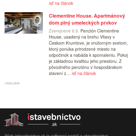
ísť na článok
Clementine House. Apartmánový
dom plný umeleckých prvkov
Zverejnené 6.8.
Penzión Clementine
House, usadený na brehu Vltavy v
Českom Krumlove, je vnútorným svetom,
ktorý ponúka prirodzené miesto na
odpočinok a nabáda k spomaleniu. Pokoj
je základnou kvalitou jeho priestoru. Z
pôvodného penziónu v hospodárskom
stavení z…
ísť na článok
Web istavebnictvo.sk je odborný portál o stavebníctve,