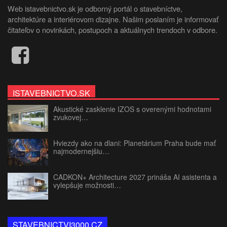
Web istavebnictvo.sk je odborný portál o stavebníctve,
architektúre a interiérovom dizajne. Našim poslaním je informovať
čitateľov o novinkách, postupoch a aktuálnych trendoch v odbore.
ISTAVEBNICTVO.SK
Akustické zasklenie IZOS s overenými hodnotami
zvukovej…
Hviezdy ako na dlani: Planetárium Praha bude mať
najmodernejšiu…
CADKON+ Architecture 2027 prináša AI asistenta a
vylepšuje možnosti…
STAVEBNICTVI3000.CZ