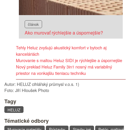
článok
Ako murovať rýchlejšie a úspornejšie?
Tehly Heluz zvyšujú akustický komfort v bytoch aj
kanceláriách
Murovanie s maltou Heluz SIDI je rýchlejšie a úspornejšie
Nový preklad Heluz Family 3in1 nosný má variabilný
priestor na vonkajšiu tieniacu techniku
Autor: HELUZ cihlářský průmysl v.o.s. 1)
Foto: Jiří Hloušek Photo
Tagy
HELUZ
Tématické odbory
Murovacie materiály
Prístavby
Stavby iné
Betón, maltové