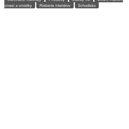
zmesi a omietky
Riešenie interiérov
Schodisko