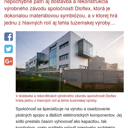
nepochybne patrí aj dostavba a rekonštrukcia
výrobného závodu spoločnosti Dioflex, ktorá je
dokonalou materiálovou symbiózou, a v ktorej hrá
jednu z hlavných rolí aj tehla tuzemskej výroby…
V dostavbe a rekonštrukcii výrobného závodu spoločnosti Dioflex
hrala jednu z hlavných rolí aj tehla tuzemskej výroby.
Spoločnosť sa špecializuje na výrobu a osadzovanie
plošných spojov a ďalších elektronických komponentov. Jej
sídlo prestalo časom vyhovovať ako kapacitou, tak
komfortom, preto majitelia oslovili miestneho architekta