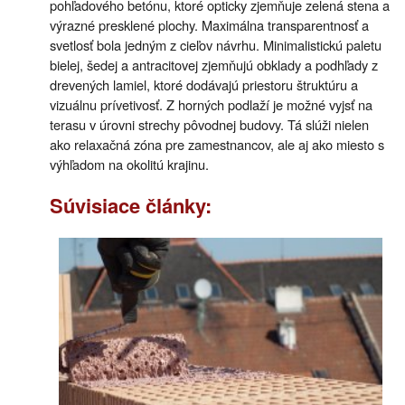
pohľadového betónu, ktoré opticky zjemňuje zelená stena a
výrazné presklené plochy. Maximálna transparentnosť a
svetlosť bola jedným z cieľov návrhu. Minimalistickú paletu
bielej, šedej a antracitovej zjemňujú obklady a podhľady z
drevených lamiel, ktoré dodávajú priestoru štruktúru a
vizuálnu prívetivosť. Z horných podlaží je možné vyjsť na
terasu v úrovni strechy pôvodnej budovy. Tá slúži nielen
ako relaxačná zóna pre zamestnancov, ale aj ako miesto s
výhľadom na okolitú krajinu.
Súvisiace články: