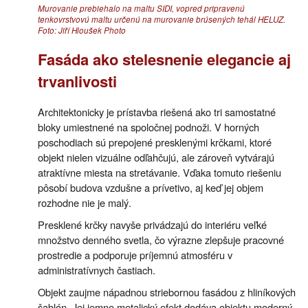
Murovanie prebiehalo na maltu SIDI, vopred pripravenú
tenkovrstvovú maltu určenú na murovanie brúsených tehál HELUZ.
Foto: Jiří Hloušek Photo
Fasáda ako stelesnenie elegancie aj
trvanlivosti
Architektonicky je prístavba riešená ako tri samostatné
bloky umiestnené na spoločnej podnoži. V horných
poschodiach sú prepojené presklenými krčkami, ktoré
objekt nielen vizuálne odľahčujú, ale zároveň vytvárajú
atraktívne miesta na stretávanie. Vďaka tomuto riešeniu
pôsobí budova vzdušne a prívetivo, aj keď jej objem
rozhodne nie je malý.
Presklené krčky navyše privádzajú do interiéru veľké
množstvo denného svetla, čo výrazne zlepšuje pracovné
prostredie a podporuje príjemnú atmosféru v
administratívnych častiach.
Objekt zaujme nápadnou striebornou fasádou z hliníkových
šablón. Jej jemne metalický efekt dodáva objektu moderný