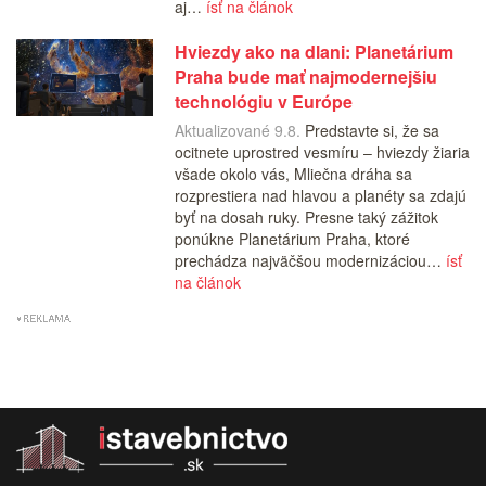
aj…
ísť na článok
Hviezdy ako na dlani: Planetárium
Praha bude mať najmodernejšiu
technológiu v Európe
Aktualizované 9.8.
Predstavte si, že sa
ocitnete uprostred vesmíru – hviezdy žiaria
všade okolo vás, Mliečna dráha sa
rozprestiera nad hlavou a planéty sa zdajú
byť na dosah ruky. Presne taký zážitok
ponúkne Planetárium Praha, ktoré
prechádza najväčšou modernizáciou…
ísť
na článok