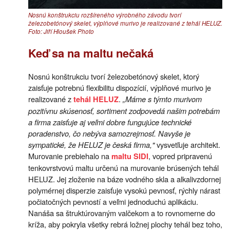
Nosnú konštrukciu rozšíreného výrobného závodu tvorí
železobetónový skelet, výplňové murivo je realizované z tehál HELUZ.
Foto: Jiří Hloušek Photo
Keď sa na maltu nečaká
Nosnú konštrukciu tvorí železobetónový skelet, ktorý
zaisťuje potrebnú flexibilitu dispozícií, výplňové murivo je
realizované z
.
„Máme s týmto murivom
tehál HELUZ
pozitívnu skúsenosť, sortiment zodpovedá našim potrebám
a firma zaisťuje aj veľmi dobre fungujúce technické
poradenstvo, čo nebýva samozrejmosť. Navyše je
sympatické, že HELUZ je česká firma,"
vysvetľuje architekt.
Murovanie prebiehalo na
, vopred pripravenú
maltu SIDI
tenkovrstvovú maltu určenú na murovanie brúsených tehál
HELUZ. Jej zloženie na báze vodného skla a alkalivzdornej
polymérnej disperzie zaisťuje vysokú pevnosť, rýchly nárast
počiatočných pevností a veľmi jednoduchú aplikáciu.
Nanáša sa štruktúrovaným valčekom a to rovnomerne do
kríža, aby pokryla všetky rebrá ložnej plochy tehál bez toho,