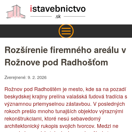
Rozšírenie firemného areálu v
Rožnove pod Radhošťom
Zverejnené: 9. 2. 2026
Rožnov pod Radhoštěm je mesto, kde sa na pozadí
beskydskej krajiny prelína valašská ľudová tradícia s
významnou priemyselnou zástavbou. V posledných
rokoch prešlo mnoho tunajších objektov výraznými
rekonštrukciami, ktoré nesú sebavedomý
architektonický rukopis svojich tvorcov. Medzi ne