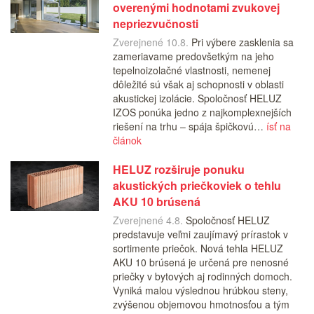
overenými hodnotami zvukovej
nepriezvučnosti
Zverejnené 10.8.
Pri výbere zasklenia sa
zameriavame predovšetkým na jeho
tepelnoizolačné vlastnosti, nemenej
dôležité sú však aj schopnosti v oblasti
akustickej izolácie. Spoločnosť HELUZ
IZOS ponúka jedno z najkomplexnejších
riešení na trhu – spája špičkovú…
ísť na
článok
HELUZ rozširuje ponuku
akustických priečkoviek o tehlu
AKU 10 brúsená
Zverejnené 4.8.
Spoločnosť HELUZ
predstavuje veľmi zaujímavý prírastok v
sortimente priečok. Nová tehla HELUZ
AKU 10 brúsená je určená pre nenosné
priečky v bytových aj rodinných domoch.
Vyniká malou výslednou hrúbkou steny,
zvýšenou objemovou hmotnosťou a tým