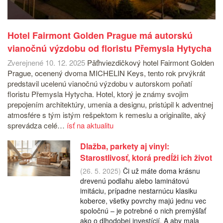
Hotel Fairmont Golden Prague má autorskú
vianočnú výzdobu od floristu Přemysla Hytycha
Zverejnené 10. 12. 2025
Päťhviezdičkový hotel Fairmont Golden
Prague, ocenený dvoma MICHELIN Keys, tento rok prvýkrát
predstavil ucelenú vianočnú výzdobu v autorskom poňatí
floristu Přemysla Hytycha. Hotel, ktorý je známy svojim
prepojením architektúry, umenia a designu, pristúpil k adventnej
atmosfére s tým istým rešpektom k remeslu a originalite, aký
sprevádza celé…
ísť na aktualitu
Dlažba, parkety aj vinyl:
Starostlivosť, ktorá predĺži ich život
(26. 5. 2025)
Či už máte doma krásnu
drevenú podlahu alebo laminátovú
imitáciu, prípadne nestarnúcu klasiku
koberce, všetky povrchy majú jednu vec
spoločnú – je potrebné o nich premýšľať
ako o dlhodobej investícií. A aby mala