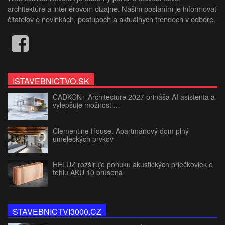
architektúre a interiérovom dizajne. Našim poslaním je informovať
čitateľov o novinkách, postupoch a aktuálnych trendoch v odbore.
ISTAVEBNICTVO.SK
CADKON+ Architecture 2027 prináša AI asistenta a
vylepšuje možnosti…
Clementine House. Apartmánový dom plný
umeleckých prvkov
HELUZ rozširuje ponuku akustických priečkoviek o
tehlu AKU 10 brúsená
STAVEBNICTVI3000.CZ