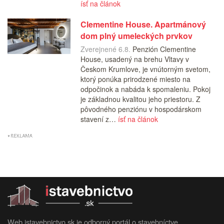
ísť na článok
Clementine House. Apartmánový
dom plný umeleckých prvkov
Zverejnené 6.8.
Penzión Clementine
House, usadený na brehu Vltavy v
Českom Krumlove, je vnútorným svetom,
ktorý ponúka prirodzené miesto na
odpočinok a nabáda k spomaleniu. Pokoj
je základnou kvalitou jeho priestoru. Z
pôvodného penziónu v hospodárskom
stavení z…
ísť na článok
Web istavebnictvo.sk je odborný portál o stavebníctve,