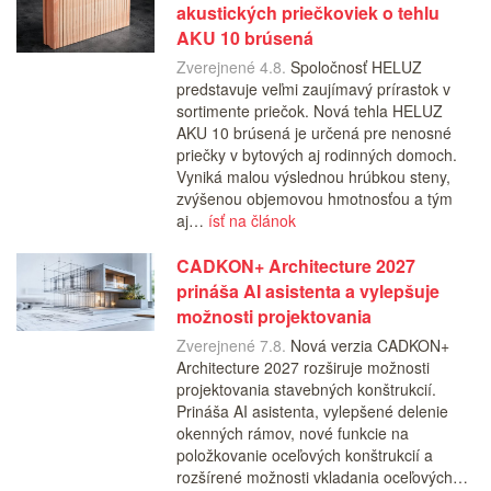
akustických priečkoviek o tehlu
AKU 10 brúsená
Zverejnené 4.8.
Spoločnosť HELUZ
predstavuje veľmi zaujímavý prírastok v
sortimente priečok. Nová tehla HELUZ
AKU 10 brúsená je určená pre nenosné
priečky v bytových aj rodinných domoch.
Vyniká malou výslednou hrúbkou steny,
zvýšenou objemovou hmotnosťou a tým
aj…
ísť na článok
CADKON+ Architecture 2027
prináša AI asistenta a vylepšuje
možnosti projektovania
Zverejnené 7.8.
Nová verzia CADKON+
Architecture 2027 rozširuje možnosti
projektovania stavebných konštrukcií.
Prináša AI asistenta, vylepšené delenie
okenných rámov, nové funkcie na
položkovanie oceľových konštrukcií a
rozšírené možnosti vkladania oceľových…