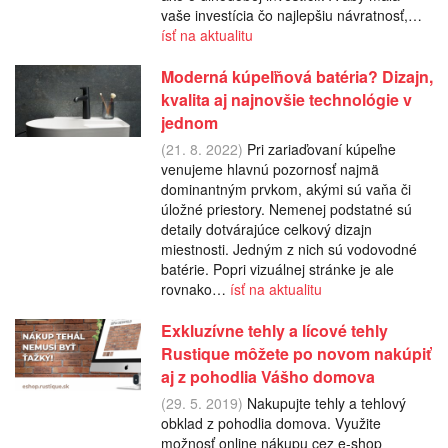
vaše investícia čo najlepšiu návratnosť,…
ísť na aktualitu
Moderná kúpeľňová batéria? Dizajn,
kvalita aj najnovšie technológie v
jednom
(21. 8. 2022)
Pri zariaďovaní kúpeľne
venujeme hlavnú pozornosť najmä
dominantným prvkom, akými sú vaňa či
úložné priestory. Nemenej podstatné sú
detaily dotvárajúce celkový dizajn
miestnosti. Jedným z nich sú vodovodné
batérie. Popri vizuálnej stránke je ale
rovnako…
ísť na aktualitu
Exkluzívne tehly a lícové tehly
Rustique môžete po novom nakúpiť
aj z pohodlia Vášho domova
(29. 5. 2019)
Nakupujte tehly a tehlový
obklad z pohodlia domova. Využite
možnosť online nákupu cez e-shop