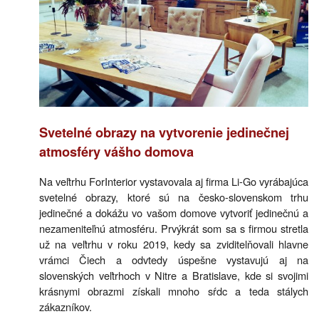
Svetelné obrazy na vytvorenie jedinečnej
atmosféry vášho domova
Na veľtrhu ForInterior vystavovala aj firma Li-Go vyrábajúca
svetelné obrazy, ktoré sú na česko-slovenskom trhu
jedinečné a dokážu vo vašom domove vytvoriť jedinečnú a
nezameniteľnú atmosféru. Prvýkrát som sa s firmou stretla
už na veľtrhu v roku 2019, kedy sa zviditelňovali hlavne
vrámci Čiech a odvtedy úspešne vystavujú aj na
slovenských veľtrhoch v Nitre a Bratislave, kde si svojimi
krásnymi obrazmi získali mnoho sŕdc a teda stálych
zákazníkov.