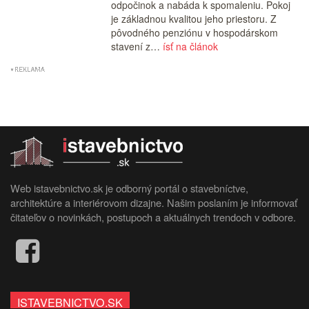
odpočinok a nabáda k spomaleniu. Pokoj
je základnou kvalitou jeho priestoru. Z
pôvodného penziónu v hospodárskom
stavení z…
ísť na článok
Web istavebnictvo.sk je odborný portál o stavebníctve,
architektúre a interiérovom dizajne. Našim poslaním je informovať
čitateľov o novinkách, postupoch a aktuálnych trendoch v odbore.
ISTAVEBNICTVO.SK