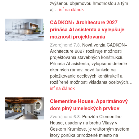
zvýšenou objemovou hmotnosťou a tým
aj…
ísť na článok
CADKON+ Architecture 2027
prináša AI asistenta a vylepšuje
možnosti projektovania
Zverejnené 7.8.
Nová verzia CADKON+
Architecture 2027 rozširuje možnosti
projektovania stavebných konštrukcií.
Prináša AI asistenta, vylepšené delenie
okenných rámov, nové funkcie na
položkovanie oceľových konštrukcií a
rozšírené možnosti vkladania oceľových…
ísť na článok
Clementine House. Apartmánový
dom plný umeleckých prvkov
Zverejnené 6.8.
Penzión Clementine
House, usadený na brehu Vltavy v
Českom Krumlove, je vnútorným svetom,
ktorý ponúka prirodzené miesto na