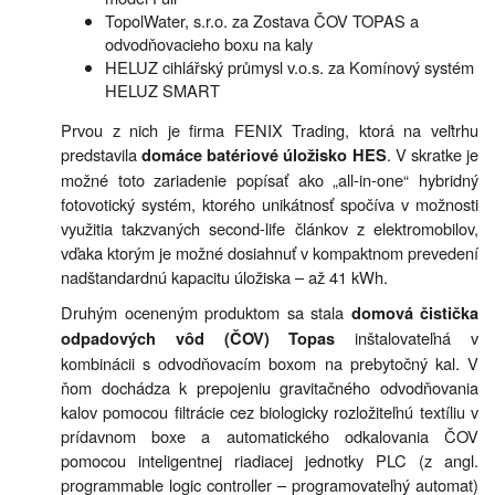
TopolWater, s.r.o. za Zostava ČOV TOPAS a
odvodňovacieho boxu na kaly
HELUZ cihlářský průmysl v.o.s. za Komínový systém
HELUZ SMART
Prvou z nich je firma FENIX Trading, ktorá na veľtrhu
predstavila
. V skratke je
domáce batériové úložisko HES
možné toto zariadenie popísať ako „all-in-one“ hybridný
fotovotický systém, ktorého unikátnosť spočíva v možnosti
využitia takzvaných second-life článkov z elektromobilov,
vďaka ktorým je možné dosiahnuť v kompaktnom prevedení
nadštandardnú kapacitu úložiska – až 41 kWh.
Druhým oceneným produktom sa stala
domová čistička
inštalovateľná v
odpadových vôd (ČOV) Topas
kombinácii s odvodňovacím boxom na prebytočný kal. V
ňom dochádza k prepojeniu gravitačného odvodňovania
kalov pomocou filtrácie cez biologicky rozložiteľnú textíliu v
prídavnom boxe a automatického odkalovania ČOV
pomocou inteligentnej riadiacej jednotky PLC (z angl.
programmable logic controller – programovateľný automat)