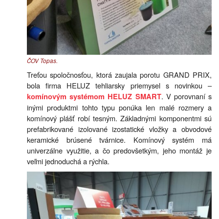
ČOV Topas.
Treťou spoločnosťou, ktorá zaujala porotu GRAND PRIX,
bola firma HELUZ tehliarsky priemysel s novinkou –
. V porovnaní s
komínovým systémom HELUZ SMART
inými produktmi tohto typu ponúka len malé rozmery a
komínový plášť robí tesným. Základnými komponentmi sú
prefabrikované izolované izostatické vložky a obvodové
keramické brúsené tvárnice. Komínový systém má
univerzálne využitie, a čo predovšetkým, jeho montáž je
veľmi jednoduchá a rýchla.