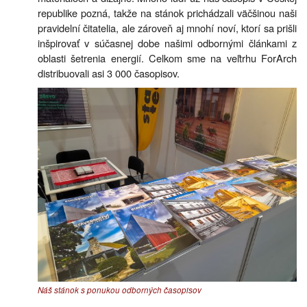
republike pozná, takže na stánok prichádzali väčšinou naši
pravidelní čitatelia, ale zároveň aj mnohí noví, ktorí sa prišli
inšpirovať v súčasnej dobe našimi odbornými článkami z
oblasti šetrenia energií. Celkom sme na veľtrhu ForArch
distribuovali asi 3 000 časopisov.
Náš stánok s ponukou odborných časopisov