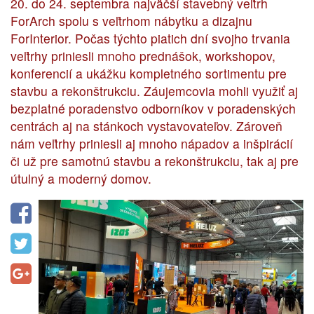
20. do 24. septembra najväčší stavebný veľtrh
ForArch spolu s veľtrhom nábytku a dizajnu
ForInterior. Počas týchto piatich dní svojho trvania
veľtrhy priniesli mnoho prednášok, workshopov,
konferencií a ukážku kompletného sortimentu pre
stavbu a rekonštrukciu. Záujemcovia mohli využiť aj
bezplatné poradenstvo odborníkov v poradenských
centrách aj na stánkoch vystavovateľov. Zároveň
nám veľtrhy priniesli aj mnoho nápadov a inšpirácií
či už pre samotnú stavbu a rekonštrukciu, tak aj pre
útulný a moderný domov.