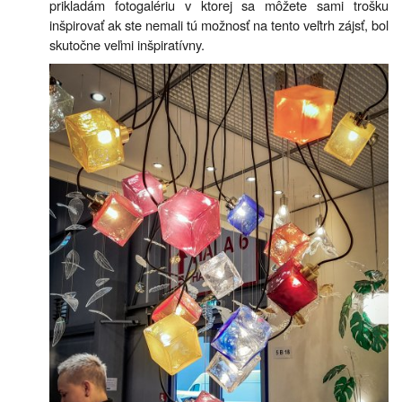
prikladám fotogalériu v ktorej sa môžete sami trošku
inšpirovať ak ste nemali tú možnosť na tento veľtrh zájsť, bol
skutočne veľmi inšpiratívny.