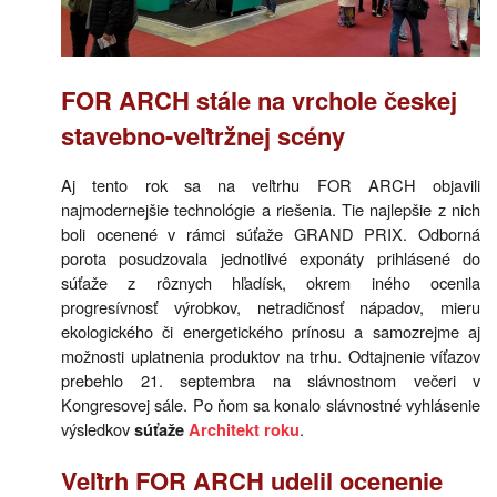
FOR ARCH stále na vrchole českej
stavebno-veľtržnej scény
Aj tento rok sa na veľtrhu FOR ARCH objavili
najmodernejšie technológie a riešenia. Tie najlepšie z nich
boli ocenené v rámci súťaže GRAND PRIX. Odborná
porota posudzovala jednotlivé exponáty prihlásené do
súťaže z rôznych hľadísk, okrem iného ocenila
progresívnosť výrobkov, netradičnosť nápadov, mieru
ekologického či energetického prínosu a samozrejme aj
možnosti uplatnenia produktov na trhu. Odtajnenie víťazov
prebehlo 21. septembra na slávnostnom večeri v
Kongresovej sále. Po ňom sa konalo slávnostné vyhlásenie
výsledkov
.
súťaže
Architekt roku
Veľtrh FOR ARCH udelil ocenenie