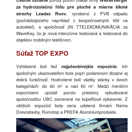
Čestné uznanie
Wienerberger
za hydroizolačnú fóliu pre ploché a mierne šikmé
, vyrobenú z PVB odpadu
strechy Leadax Roov
(pochádzajúceho napríklad z bezpečnostných fólií na
autoskiel), a spoločnosť 2N TTELEKOMUNIKÁCIA za
WaveKey, čo je nová intenzívne testovaná a testovaná do
objektov mobilným telefónom.
Súťaž TOP EXPO
Vyhlásené boli tiež
. Ich
najpôsobivejšie expozície
spoločným ukazovateľom bola popri podarenom dizajne aj
dobrá funkčnosť. Hodnotené boli všetky stánky v dvoch
kategóriách: do 60 m² a nad 60 m². Medzi menšími
expozíciami upútali porotu priestory vybudované
spoločnosťou UBC zamerané na kúpeľňové vybavenie. Z
väčších expozícií bola cena udelená firmám Nema
Drevostavby, Romotop a PREFA Aluminiumprodukte.