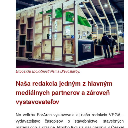
Expozícia spoločnosti Nema Dřevostavby.
Naša redakcia jedným z hlavným
mediálnych partnerov a zároveň
vystavovateľov
Na veľtrhu ForArch vystavovala aj naša redakcia VEGA -
vydavateľstvo časopisov o stavebníctve, stavebných
materiáloch a dizajne. Mnoho ľudí už náš časopis v Českej