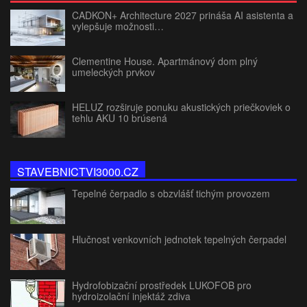
CADKON+ Architecture 2027 prináša AI asistenta a
vylepšuje možnosti…
Clementine House. Apartmánový dom plný
umeleckých prvkov
HELUZ rozširuje ponuku akustických priečkoviek o
tehlu AKU 10 brúsená
STAVEBNICTVI3000.CZ
Tepelné čerpadlo s obzvlášť tichým provozem
Hlučnost venkovních jednotek tepelných čerpadel
Hydrofobizační prostředek LUKOFOB pro
hydroizolační injektáž zdiva