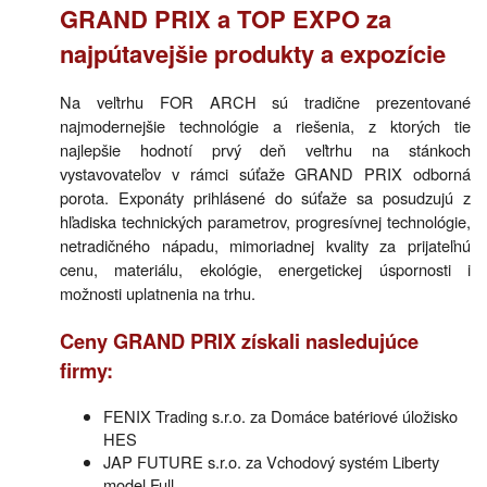
GRAND PRIX a TOP EXPO za
najpútavejšie produkty a expozície
Na veľtrhu FOR ARCH sú tradične prezentované
najmodernejšie technológie a riešenia, z ktorých tie
najlepšie hodnotí prvý deň veľtrhu na stánkoch
vystavovateľov v rámci súťaže GRAND PRIX odborná
porota. Exponáty prihlásené do súťaže sa posudzujú z
hľadiska technických parametrov, progresívnej technológie,
netradičného nápadu, mimoriadnej kvality za prijateľnú
cenu, materiálu, ekológie, energetickej úspornosti i
možnosti uplatnenia na trhu.
Ceny GRAND PRIX získali nasledujúce
firmy:
FENIX Trading s.r.o. za Domáce batériové úložisko
HES
JAP FUTURE s.r.o. za Vchodový systém Liberty
model Full