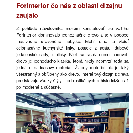
ForInterior čo nás z oblasti dizajnu
zaujalo
Z pohľadu návštevníka môžem konštatovať, že veľtrhu
ForInterior dominovalo jednoznačne drevo a to v podobe
masívneho dreveného nábytku. Mohli sme tu vidieť
celomasívne kuchynské linky, postele z agátu, dubové
jedálenské stoly, stoličky...Niet sa však čomu čudovať,
drevo je jednoducho klasika, ktorá nikdy neomrzí, teda sa
jedná o nadčasový materiál. Žiadny materiál nie je taký
všestranný a obľúbený ako drevo. Interiérový dizajn z dreva
predstavuje všetky štýly – od rustikálnych a historických až
po moderné a súčasné.