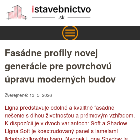
Fasádne profily novej
generácie pre povrchovú
úpravu moderných budov
Zverejnené: 13. 5. 2026
Ligna predstavuje odolné a kvalitné fasádne
riešenie s dlhou životnosťou a prémiovým vzhľadom.
K dispozícii je v dvoch variantoch: Soft a Shadow.
Ligna Soft je koextrudovaný panel s lamelami
lichobežníkového tvaru. Naopak Ligna Shadow je