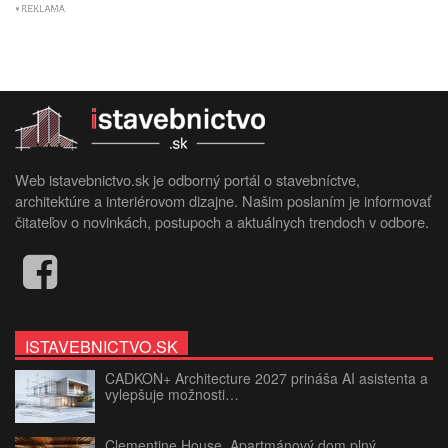
Web istavebnictvo.sk je odborný portál o stavebníctve,
architektúre a interiérovom dizajne. Našim poslaním je informovať
čitateľov o novinkách, postupoch a aktuálnych trendoch v odbore.
ISTAVEBNICTVO.SK
CADKON+ Architecture 2027 prináša AI asistenta a
vylepšuje možnosti…
Clementine House. Apartmánový dom plný