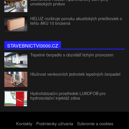
umeleckých prvkov
HELUZ rozširuje ponuku akustických priečkoviek o
tehlu AKU 10 brúsená
STAVEBNICTVI3000.CZ
Tepelné čerpadlo s obzvlášť tichým provozem
Hlučnost venkovních jednotek tepelných čerpadel
Hydrofobizační prostředek LUKOFOB pro
hydroizolační injektáž zdiva
Kontakty
Podmienky užívania
Súkromie a cookies