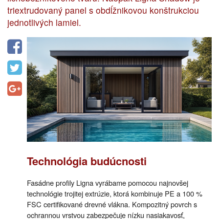
triextrudovaný panel s obdĺžnikovou konštrukciou
jednotlivých lamiel.
Technológia budúcnosti
Fasádne profily Ligna vyrábame pomocou najnovšej
technológie trojitej extrúzie, ktorá kombinuje PE a 100 %
FSC certifikované drevné vlákna. Kompozitný povrch s
ochrannou vrstvou zabezpečuje nízku nasiakavosť,