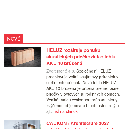
NOVÉ
HELUZ rozširuje ponuku
akustických priečkoviek o tehlu
AKU 10 brúsená
Zverejnené 4.8.
Spoločnosť HELUZ
predstavuje veľmi zaujímavý prírastok v
sortimente priečok. Nová tehla HELUZ
AKU 10 brúsená je určená pre nenosné
priečky v bytových aj rodinných domoch.
Vyniká malou výslednou hrúbkou steny,
zvýšenou objemovou hmotnosťou a tým
aj…
ísť na článok
CADKON+ Architecture 2027