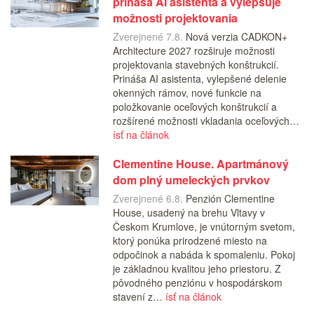
prináša AI asistenta a vylepšuje
možnosti projektovania
Zverejnené 7.8.
Nová verzia CADKON+
Architecture 2027 rozširuje možnosti
projektovania stavebných konštrukcií.
Prináša AI asistenta, vylepšené delenie
okenných rámov, nové funkcie na
položkovanie oceľových konštrukcií a
rozšírené možnosti vkladania oceľových…
ísť na článok
Clementine House. Apartmánový
dom plný umeleckých prvkov
Zverejnené 6.8.
Penzión Clementine
House, usadený na brehu Vltavy v
Českom Krumlove, je vnútorným svetom,
ktorý ponúka prirodzené miesto na
odpočinok a nabáda k spomaleniu. Pokoj
je základnou kvalitou jeho priestoru. Z
pôvodného penziónu v hospodárskom
stavení z…
ísť na článok