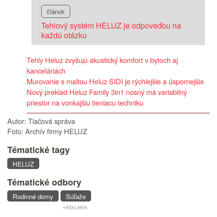
článok
Tehlový systém HELUZ je odpoveďou na
každú otázku
Tehly Heluz zvyšujú akustický komfort v bytoch aj
kanceláriách
Murovanie s maltou Heluz SIDI je rýchlejšie a úspornejšie
Nový preklad Heluz Family 3in1 nosný má variabilný
priestor na vonkajšiu tieniacu techniku
Autor: Tlačová správa
Foto: Archív firmy HELUZ
Tématické tagy
HELUZ
Tématické odbory
Rodinné domy
Súťaže