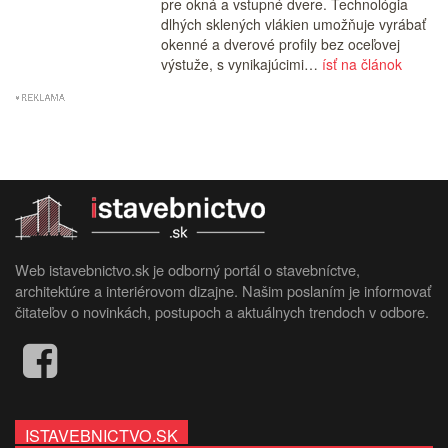
pre okná a vstupné dvere. Technológia
dlhých sklených vlákien umožňuje vyrábať
okenné a dverové profily bez oceľovej
výstuže, s vynikajúcimi…
ísť na článok
Web istavebnictvo.sk je odborný portál o stavebníctve,
architektúre a interiérovom dizajne. Našim poslaním je informovať
čitateľov o novinkách, postupoch a aktuálnych trendoch v odbore.
ISTAVEBNICTVO.SK