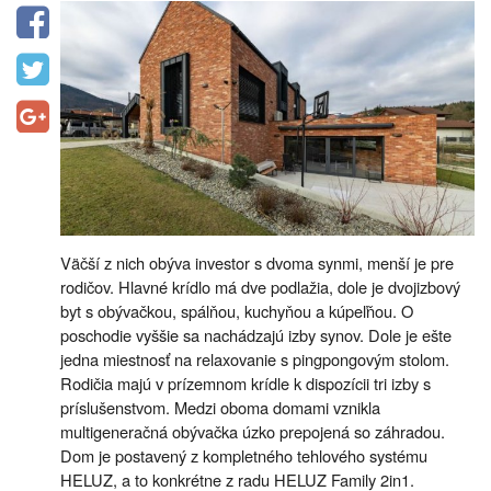
Väčší z nich obýva investor s dvoma synmi, menší je pre
rodičov. Hlavné krídlo má dve podlažia, dole je dvojizbový
byt s obývačkou, spálňou, kuchyňou a kúpeľňou. O
poschodie vyššie sa nachádzajú izby synov. Dole je ešte
jedna miestnosť na relaxovanie s pingpongovým stolom.
Rodičia majú v prízemnom krídle k dispozícii tri izby s
príslušenstvom. Medzi oboma domami vznikla
multigeneračná obývačka úzko prepojená so záhradou.
Dom je postavený z kompletného tehlového systému
HELUZ, a to konkrétne z radu HELUZ Family 2in1.