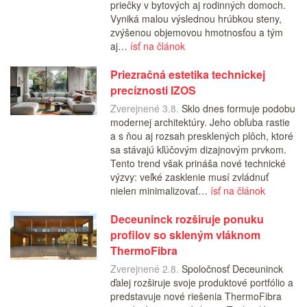
priečky v bytových aj rodinných domoch.
Vyniká malou výslednou hrúbkou steny,
zvýšenou objemovou hmotnosťou a tým
aj…
ísť na článok
Priezračná estetika technickej
precíznosti IZOS
Zverejnené 3.8.
Sklo dnes formuje podobu
modernej architektúry. Jeho obľuba rastie
a s ňou aj rozsah presklených plôch, ktoré
sa stávajú kľúčovým dizajnovým prvkom.
Tento trend však prináša nové technické
výzvy: veľké zasklenie musí zvládnuť
nielen minimalizovať…
ísť na článok
Deceuninck rozširuje ponuku
profilov so skleným vláknom
ThermoFibra
Zverejnené 2.8.
Spoločnosť Deceuninck
ďalej rozširuje svoje produktové portfólio a
predstavuje nové riešenia ThermoFibra