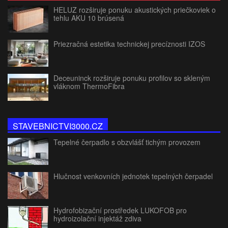
HELUZ rozširuje ponuku akustických priečkoviek o
tehlu AKU 10 brúsená
Priezračná estetika technickej precíznosti IZOS
Deceuninck rozširuje ponuku profilov so skleným
vláknom ThermoFibra
STAVEBNICTVI3000.CZ
Tepelné čerpadlo s obzvlášť tichým provozem
Hlučnost venkovních jednotek tepelných čerpadel
Hydrofobizační prostředek LUKOFOB pro
hydroizolační injektáž zdiva