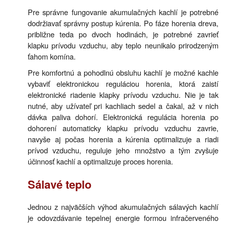
Pre správne fungovanie akumulačných kachlí je potrebné
dodržiavať správny postup kúrenia. Po fáze horenia dreva,
približne teda po dvoch hodinách, je potrebné zavrieť
klapku prívodu vzduchu, aby teplo neunikalo prirodzeným
ťahom komína.
Pre komfortnú a pohodlnú obsluhu kachlí je možné kachle
vybaviť elektronickou reguláciou horenia, ktorá zaistí
elektronické riadenie klapky prívodu vzduchu. Nie je tak
nutné, aby užívateľ pri kachliach sedel a čakal, až v nich
dávka paliva dohorí. Elektronická regulácia horenia po
dohorení automaticky klapku prívodu vzduchu zavrie,
navyše aj počas horenia a kúrenia optimalizuje a riadi
prívod vzduchu, reguluje jeho množstvo a tým zvyšuje
účinnosť kachlí a optimalizuje proces horenia.
Sálavé teplo
Jednou z najväčších výhod akumulačných sálavých kachlí
je odovzdávanie tepelnej energie formou infračerveného