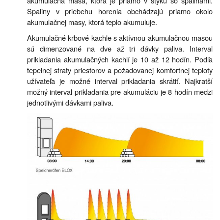
akumulačná masa, ktorá je priamo v styku so spalinami.
Spaliny v priebehu horenia obchádzajú priamo okolo
akumulačnej masy, ktorá teplo akumuluje.
Akumulačné krbové kachle s aktívnou akumulačnou masou
sú dimenzované na dve až tri dávky paliva. Interval
prikladania akumulačných kachlí je 10 až 12 hodín. Podľa
tepelnej straty priestorov a požadovanej komfortnej teploty
užívateľa je možné interval prikladania skrátiť. Najkratší
možný interval prikladania pre akumuláciu je 8 hodín medzi
jednotlivými dávkami paliva.