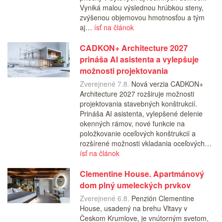
Vyniká malou výslednou hrúbkou steny,
zvýšenou objemovou hmotnosťou a tým
aj…
ísť na článok
CADKON+ Architecture 2027
prináša AI asistenta a vylepšuje
možnosti projektovania
Zverejnené 7.8.
Nová verzia CADKON+
Architecture 2027 rozširuje možnosti
projektovania stavebných konštrukcií.
Prináša AI asistenta, vylepšené delenie
okenných rámov, nové funkcie na
položkovanie oceľových konštrukcií a
rozšírené možnosti vkladania oceľových…
ísť na článok
Clementine House. Apartmánový
dom plný umeleckých prvkov
Zverejnené 6.8.
Penzión Clementine
House, usadený na brehu Vltavy v
Českom Krumlove, je vnútorným svetom,