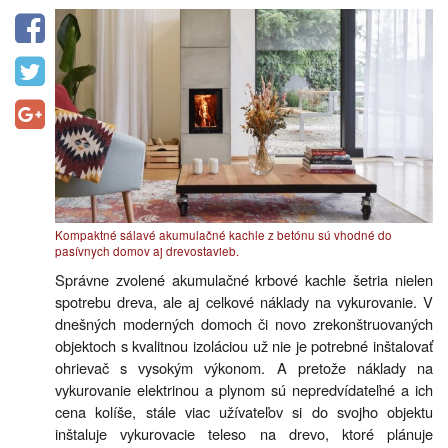
Kompaktné sálavé akumulačné kachle z betónu sú vhodné do
pasívnych domov aj drevostavieb.
Správne zvolené akumulačné krbové kachle šetria nielen
spotrebu dreva, ale aj celkové náklady na vykurovanie. V
dnešných moderných domoch či novo zrekonštruovaných
objektoch s kvalitnou izoláciou už nie je potrebné inštalovať
ohrievač s vysokým výkonom. A pretože náklady na
vykurovanie elektrinou a plynom sú nepredvídateľné a ich
cena kolíše, stále viac užívateľov si do svojho objektu
inštaluje vykurovacie teleso na drevo, ktoré plánuje