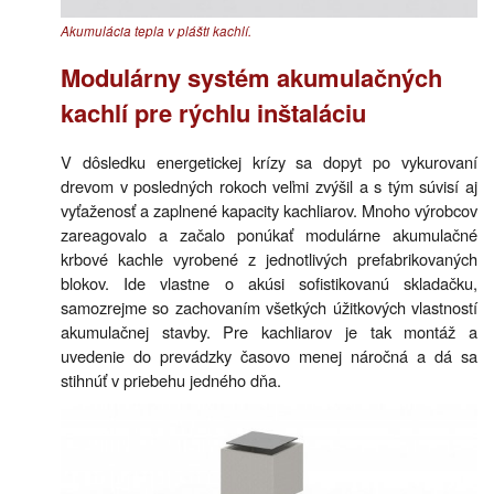
Akumulácia tepla v plášti kachlí.
Modulárny systém akumulačných
kachlí pre rýchlu inštaláciu
V dôsledku energetickej krízy sa dopyt po vykurovaní
drevom v posledných rokoch veľmi zvýšil a s tým súvisí aj
vyťaženosť a zaplnené kapacity kachliarov. Mnoho výrobcov
zareagovalo a začalo ponúkať modulárne akumulačné
krbové kachle vyrobené z jednotlivých prefabrikovaných
blokov. Ide vlastne o akúsi sofistikovanú skladačku,
samozrejme so zachovaním všetkých úžitkových vlastností
akumulačnej stavby. Pre kachliarov je tak montáž a
uvedenie do prevádzky časovo menej náročná a dá sa
stihnúť v priebehu jedného dňa.