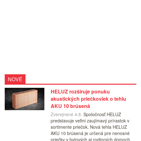
NOVÉ
HELUZ rozširuje ponuku
akustických priečkoviek o tehlu
AKU 10 brúsená
Zverejnené 4.8.
Spoločnosť HELUZ
predstavuje veľmi zaujímavý prírastok v
sortimente priečok. Nová tehla HELUZ
AKU 10 brúsená je určená pre nenosné
priečky v bytových aj rodinných domoch.