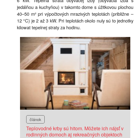
6 kW. Tepelná strata obývacej izby (obývacia izba s
jedálňou a kuchyňou) v takomto dome s úžitkovou plochou
40–50 m² pri výpočtových mrazivých teplotách (približne –
12 °C) je 2 až 3 kW. Pri teplotách okolo nuly sú to jednotky
kilowat tepelnej straty za hodinu.
článok
Teplovodné krby sú hitom. Môžete ich nájsť v
rodinných domoch aj rekreačných objektoch