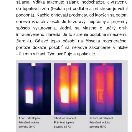
sálania. Vďaka takémuto sálaniu nedochádza k vrstveniu
do tepelných zón (teplota pri podlahe a pri strope je veľmi
podobná). Kachle ohrievajú predmety, od ktorých sa potom
ohrieva vzduch v okolí. Je to zdravý, neprašný a príjemný
spôsob vykurovania. Jedná sa vlastne o určitý druh
infračerveného žiarenia. Je to žiarenie podobné slnečnému
žiareniu. Sálavé teplo pôsobí na človeka regeneračne,
pretože dokáže pôsobiť na nervové zakončenie v hĺbke
~0,1mm v tkáni. Tým uvoľňuje a upokojuje.