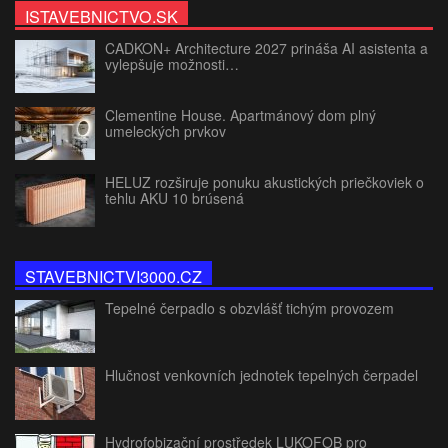
ISTAVEBNICTVO.SK
CADKON+ Architecture 2027 prináša AI asistenta a
vylepšuje možnosti…
Clementine House. Apartmánový dom plný
umeleckých prvkov
HELUZ rozširuje ponuku akustických priečkoviek o
tehlu AKU 10 brúsená
STAVEBNICTVI3000.CZ
Tepelné čerpadlo s obzvlášť tichým provozem
Hlučnost venkovních jednotek tepelných čerpadel
Hydrofobizační prostředek LUKOFOB pro