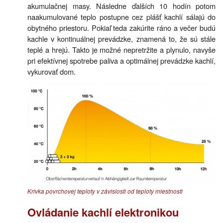
akumulačnej masy. Následne ďalších 10 hodín potom
naakumulované teplo postupne cez plášť kachlí sálajú do
obytného priestoru. Pokiaľ teda zakúrite ráno a večer budú
kachle v kontinuálnej prevádzke, znamená to, že sú stále
teplé a hrejú. Takto je možné nepretržite a plynulo, navyše
pri efektívnej spotrebe paliva a optimálnej prevádzke kachlí,
vykurovať dom.
Krivka povrchovej teploty v závislosti od teploty miestnosti
Ovládanie kachlí elektronikou