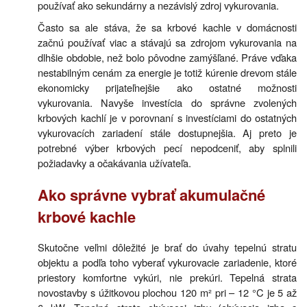
používať ako sekundárny a nezávislý zdroj vykurovania.
Často sa ale stáva, že sa krbové kachle v domácnosti
začnú používať viac a stávajú sa zdrojom vykurovania na
dlhšie obdobie, než bolo pôvodne zamýšľané. Práve vďaka
nestabilným cenám za energie je totiž kúrenie drevom stále
ekonomicky prijateľnejšie ako ostatné možnosti
vykurovania. Navyše investícia do správne zvolených
krbových kachlí je v porovnaní s investíciami do ostatných
vykurovacích zariadení stále dostupnejšia. Aj preto je
potrebné výber krbových pecí nepodceniť, aby splnili
požiadavky a očakávania užívateľa.
Ako správne vybrať akumulačné
krbové kachle
Skutočne veľmi dôležité je brať do úvahy tepelnú stratu
objektu a podľa toho vyberať vykurovacie zariadenie, ktoré
priestory komfortne vykúri, nie prekúri. Tepelná strata
novostavby s úžitkovou plochou 120 m² pri – 12 °C je 5 až