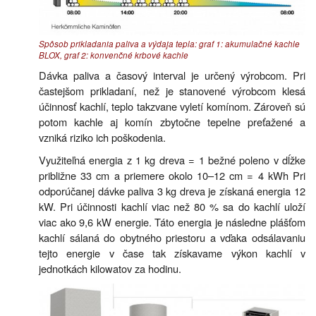
Spôsob prikladania paliva a výdaja tepla: graf 1: akumulačné kachle
BLOX, graf 2: konvenčné krbové kachle
Dávka paliva a časový interval je určený výrobcom. Pri
častejšom prikladaní, než je stanovené výrobcom klesá
účinnosť kachlí, teplo takzvane vyletí komínom. Zároveň sú
potom kachle aj komín zbytočne tepelne preťažené a
vzniká riziko ich poškodenia.
Využiteľná energia z 1 kg dreva = 1 bežné poleno v dĺžke
približne 33 cm a priemere okolo 10–12 cm = 4 kWh Pri
odporúčanej dávke paliva 3 kg dreva je získaná energia 12
kW. Pri účinnosti kachlí viac než 80 % sa do kachlí uloží
viac ako 9,6 kW energie. Táto energia je následne plášťom
kachlí sálaná do obytného priestoru a vďaka odsálavaniu
tejto energie v čase tak získavame výkon kachlí v
jednotkách kilowatov za hodinu.