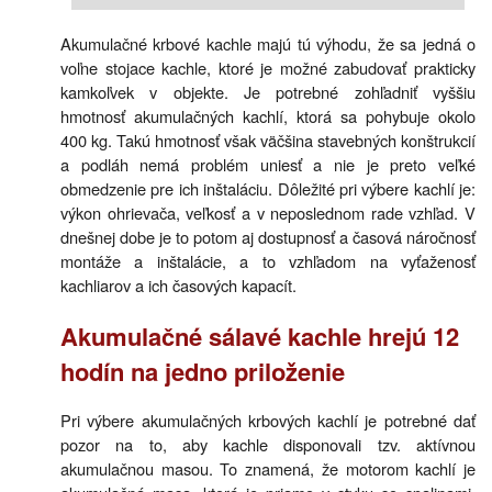
Akumulačné krbové kachle majú tú výhodu, že sa jedná o
voľne stojace kachle, ktoré je možné zabudovať prakticky
kamkoľvek v objekte. Je potrebné zohľadniť vyššiu
hmotnosť akumulačných kachlí, ktorá sa pohybuje okolo
400 kg. Takú hmotnosť však väčšina stavebných konštrukcií
a podláh nemá problém uniesť a nie je preto veľké
obmedzenie pre ich inštaláciu. Dôležité pri výbere kachlí je:
výkon ohrievača, veľkosť a v neposlednom rade vzhľad. V
dnešnej dobe je to potom aj dostupnosť a časová náročnosť
montáže a inštalácie, a to vzhľadom na vyťaženosť
kachliarov a ich časových kapacít.
Akumulačné sálavé kachle hrejú 12
hodín na jedno priloženie
Pri výbere akumulačných krbových kachlí je potrebné dať
pozor na to, aby kachle disponovali tzv. aktívnou
akumulačnou masou. To znamená, že motorom kachlí je