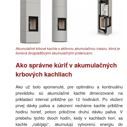
Akumulačné krbové kachle s aktívnou akumulačnou masou, ktorá je
tvorená dvojplášťovými akumulačnými prstencami.
Ako správne kúriť v akumulačných
krbových kachliach
Ako už bolo spomenuté, pre optimálnu a kontinuálnu
prevádzku sú akumulačné kachle dimenzované na
prikladací interval približne po 12 hodinách. Po vložení
prvej dávky paliva a zakúrení necháme kachle približne
hodinu horieť, potom priložíme druhú dávku paliva. V
priebehu týchto dvoch hodín, kedy v kachliach horí, sa
kachle „nabíjajú“, akumulujú vytvorenú energiu do