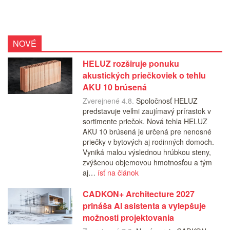
NOVÉ
HELUZ rozširuje ponuku
akustických priečkoviek o tehlu
AKU 10 brúsená
Zverejnené 4.8.
Spoločnosť HELUZ
predstavuje veľmi zaujímavý prírastok v
sortimente priečok. Nová tehla HELUZ
AKU 10 brúsená je určená pre nenosné
priečky v bytových aj rodinných domoch.
Vyniká malou výslednou hrúbkou steny,
zvýšenou objemovou hmotnosťou a tým
aj…
ísť na článok
CADKON+ Architecture 2027
prináša AI asistenta a vylepšuje
možnosti projektovania