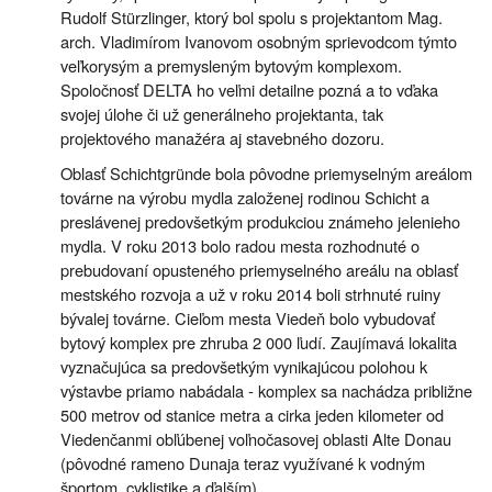
Rudolf Stürzlinger, ktorý bol spolu s projektantom Mag.
arch. Vladimírom Ivanovom osobným sprievodcom týmto
veľkorysým a premysleným bytovým komplexom.
Spoločnosť DELTA ho veľmi detailne pozná a to vďaka
svojej úlohe či už generálneho projektanta, tak
projektového manažéra aj stavebného dozoru.
Oblasť Schichtgründe bola pôvodne priemyselným areálom
továrne na výrobu mydla založenej rodinou Schicht a
preslávenej predovšetkým produkciou známeho jelenieho
mydla. V roku 2013 bolo radou mesta rozhodnuté o
prebudovaní opusteného priemyselného areálu na oblasť
mestského rozvoja a už v roku 2014 boli strhnuté ruiny
bývalej továrne. Cieľom mesta Viedeň bolo vybudovať
bytový komplex pre zhruba 2 000 ľudí. Zaujímavá lokalita
vyznačujúca sa predovšetkým vynikajúcou polohou k
výstavbe priamo nabádala - komplex sa nachádza približne
500 metrov od stanice metra a cirka jeden kilometer od
Viedenčanmi obľúbenej voľnočasovej oblasti Alte Donau
(pôvodné rameno Dunaja teraz využívané k vodným
športom, cyklistike a ďalším).