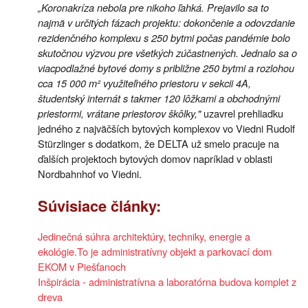
„Koronakríza nebola pre nikoho ľahká. Prejavilo sa to
najmä v určitých fázach projektu: dokončenie a odovzdanie
rezidenčného komplexu s 250 bytmi počas pandémie bolo
skutočnou výzvou pre všetkých zúčastnených. Jednalo sa o
viacpodlažné bytové domy s približne 250 bytmi a rozlohou
cca 15 000 m² využiteľného priestoru v sekcii 4A,
študentský internát s takmer 120 lôžkami a obchodnými
priestormi, vrátane priestorov škôlky,"
uzavrel prehliadku
jedného z najväčších bytových komplexov vo Viedni Rudolf
Stürzlinger s dodatkom, že DELTA už smelo pracuje na
ďalších projektoch bytových domov napríklad v oblasti
Nordbahnhof vo Viedni.
Súvisiace články:
Jedinečná súhra architektúry, techniky, energie a
ekológie.To je administratívny objekt a parkovací dom
EKOM v Piešťanoch
Inšpirácia - administratívna a laboratórna budova komplet z
dreva