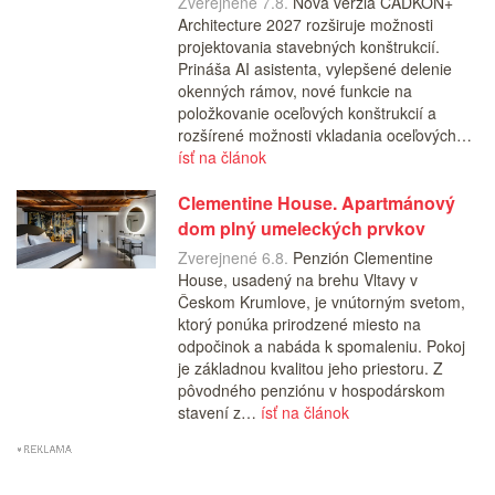
Zverejnené 7.8.
Nová verzia CADKON+
Architecture 2027 rozširuje možnosti
projektovania stavebných konštrukcií.
Prináša AI asistenta, vylepšené delenie
okenných rámov, nové funkcie na
položkovanie oceľových konštrukcií a
rozšírené možnosti vkladania oceľových…
ísť na článok
Clementine House. Apartmánový
dom plný umeleckých prvkov
Zverejnené 6.8.
Penzión Clementine
House, usadený na brehu Vltavy v
Českom Krumlove, je vnútorným svetom,
ktorý ponúka prirodzené miesto na
odpočinok a nabáda k spomaleniu. Pokoj
je základnou kvalitou jeho priestoru. Z
pôvodného penziónu v hospodárskom
stavení z…
ísť na článok