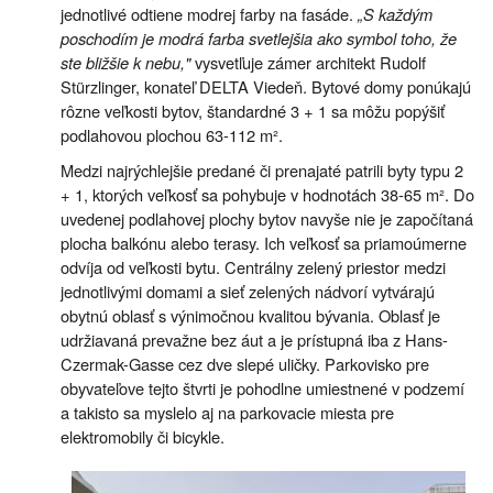
jednotlivé odtiene modrej farby na fasáde.
„S každým
poschodím je modrá farba svetlejšia ako symbol toho, že
ste bližšie k nebu,"
vysvetľuje zámer architekt Rudolf
Stürzlinger, konateľ DELTA Viedeň. Bytové domy ponúkajú
rôzne veľkosti bytov, štandardné 3 + 1 sa môžu popýšiť
podlahovou plochou 63-112 m².
Medzi najrýchlejšie predané či prenajaté patrili byty typu 2
+ 1, ktorých veľkosť sa pohybuje v hodnotách 38-65 m². Do
uvedenej podlahovej plochy bytov navyše nie je započítaná
plocha balkónu alebo terasy. Ich veľkosť sa priamoúmerne
odvíja od veľkosti bytu. Centrálny zelený priestor medzi
jednotlivými domami a sieť zelených nádvorí vytvárajú
obytnú oblasť s výnimočnou kvalitou bývania. Oblasť je
udržiavaná prevažne bez áut a je prístupná iba z Hans-
Czermak-Gasse cez dve slepé uličky. Parkovisko pre
obyvateľove tejto štvrti je pohodlne umiestnené v podzemí
a takisto sa myslelo aj na parkovacie miesta pre
elektromobily či bicykle.