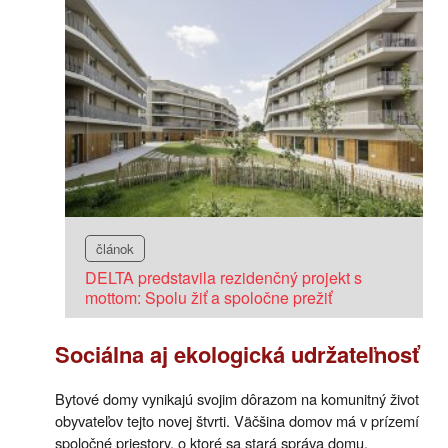
článok
DELTA predstavila rezidenčný projekt s
mottom: Spolu žiť a spoločne prežiť
Sociálna aj ekologická udržateľnosť
Bytové domy vynikajú svojim dôrazom na komunitný život
obyvateľov tejto novej štvrti. Väčšina domov má v prízemí
spoločné priestory, o ktoré sa stará správa domu.