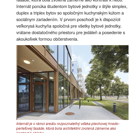
Internát ponúka študentom bytové jednotky v štýle simplex,
duplex a triplex bytov so spoločným kuchynským kútom a
sociálnym zariadením. V prvom poschodí je k dispozícii
veľkorysá kuchyňa spoločná pre všetky bytové jednotky,
vrátane dostatočného priestoru pre jedáleň a posedenie s
akoukoľvek formou občerstvenia.
Internát je v rámci areálu rozpoznateľný vďaka plechovej hnedo-
perleťovej fasáde, ktorá bola architektmi zvolená zámerne ako