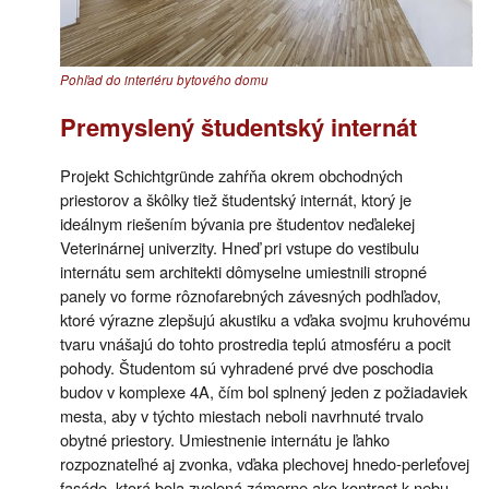
Pohľad do interiéru bytového domu
Premyslený študentský internát
Projekt Schichtgründe zahŕňa okrem obchodných
priestorov a škôlky tiež študentský internát, ktorý je
ideálnym riešením bývania pre študentov neďalekej
Veterinárnej univerzity. Hneď pri vstupe do vestibulu
internátu sem architekti dômyselne umiestnili stropné
panely vo forme rôznofarebných závesných podhľadov,
ktoré výrazne zlepšujú akustiku a vďaka svojmu kruhovému
tvaru vnášajú do tohto prostredia teplú atmosféru a pocit
pohody. Študentom sú vyhradené prvé dve poschodia
budov v komplexe 4A, čím bol splnený jeden z požiadaviek
mesta, aby v týchto miestach neboli navrhnuté trvalo
obytné priestory. Umiestnenie internátu je ľahko
rozpoznateľné aj zvonka, vďaka plechovej hnedo-perleťovej
fasáde, ktorá bola zvolená zámerne ako kontrast k nebu.