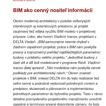
kontrast k oblohe
BIM ako cenný nositeľ informácií
Okrem modernej architektúry v podobe veľkorysých
interiérových aj exteriérových priestorov, je projekt
zaujímavý tiež vďaka využitiu BIM modelu v projektovej
príprave. Lebo, ako hovorí Vladimír Ivanov, projektant z
DELTA Viedeň:
„BIM samozrejme nesmie chýbať v
žiadnom úspešnom projekte; práca s BIM nám poskytla
presný a trojrozmerný prehľad najdôležitejších parametrov
budovy v priebehu celého projektu." Jednotlivé budovy z
časti 4A a 4B boli modelované v programe Revit. Vladimír
Ivanov ďalej spresnil: „Táto modelácia nám poskytla cenné
podklady pre architektonický návrh."
Okrem znalostí
projekcie v BIM, vniesol DELTA tím do tejto realizácie tiež
veľmi cenné a podrobné vedomosti potrebných noriem a
predpisov, skúsenosti s plánovaním a implementáciou
jednotlivých parametrov do bytového projektu. Tieto v rámci
detailne premysleného projektového manažmentu umožnili
úspešné a termínovo presné dokončenie zámeru, čo bolo