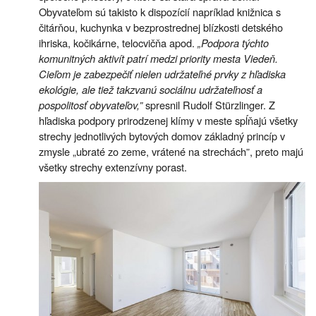
Obyvateľom sú takisto k dispozícií napríklad knižnica s
čitárňou, kuchynka v bezprostrednej blízkosti detského
ihriska, kočikárne, telocvičňa apod.
„Podpora týchto
komunitných aktivít patrí medzi priority mesta Viedeň.
Cieľom je zabezpečiť nielen udržateľné prvky z hľadiska
ekológie, ale tiež takzvanú sociálnu udržateľnosť a
pospolitosť obyvateľov,”
spresnil Rudolf Stürzlinger. Z
hľadiska podpory prirodzenej klímy v meste spĺňajú všetky
strechy jednotlivých bytových domov základný princíp v
zmysle „ubraté zo zeme, vrátené na strechách”, preto majú
všetky strechy extenzívny porast.