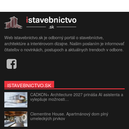
Web istavebnictvo.sk je odborný portál o stavebníctve,
architektúre a interiérovom dizajne. Našim poslaním je informovať
čitateľov o novinkách, postupoch a aktuálnych trendoch v odbore.
ISTAVEBNICTVO.SK
CADKON+ Architecture 2027 prináša AI asistenta a
vylepšuje možnosti…
Clementine House. Apartmánový dom plný
umeleckých prvkov