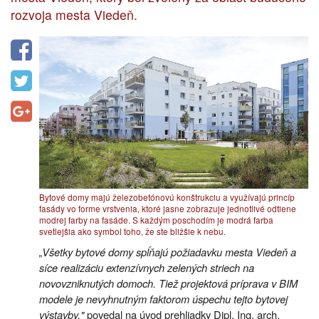
rozvoja mesta Viedeň.
Bytové domy majú železobetónovú konštrukciu a využívajú princíp
fasády vo forme vrstvenia, ktoré jasne zobrazuje jednotlivé odtiene
modrej farby na fasáde. S každým poschodím je modrá farba
svetlejšia ako symbol toho, že ste bližšie k nebu.
„Všetky bytové domy spĺňajú požiadavku mesta Viedeň a
síce realizáciu extenzívnych zelených striech na
novovzniknutých domoch. Tiež projektová príprava v BIM
modele je nevyhnutným faktorom úspechu tejto bytovej
výstavby,"
povedal na úvod prehliadky Dipl. Ing. arch.