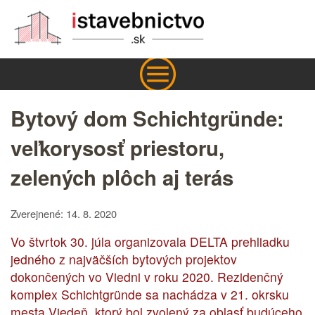
Bytový dom Schichtgründe:
veľkorysosť priestoru,
zelených plôch aj terás
Zverejnené: 14. 8. 2020
Vo štvrtok 30. júla organizovala DELTA prehliadku
jedného z najväčších bytových projektov
dokončených vo Viedni v roku 2020. Rezidenčný
komplex Schichtgründe sa nachádza v 21. okrsku
mesta Viedeň, ktorý bol zvolený za oblasť budúceho