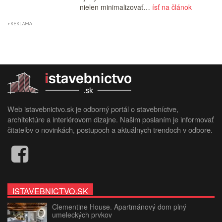
nielen minimalizovať…
ísť na článok
Web istavebnictvo.sk je odborný portál o stavebníctve,
architektúre a interiérovom dizajne. Našim poslaním je informovať
čitateľov o novinkách, postupoch a aktuálnych trendoch v odbore.
ISTAVEBNICTVO.SK
Clementine House. Apartmánový dom plný
umeleckých prvkov