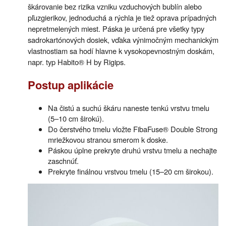
škárovanie bez rizika vzniku vzduchových bublín alebo
pľuzgierikov, jednoduchá a rýchla je tiež oprava prípadných
nepretmelených miest. Páska je určená pre všetky typy
sadrokartónových dosiek, vďaka výnimočným mechanickým
vlastnostiam sa hodí hlavne k vysokopevnostným doskám,
napr. typ Habito® H by Rigips.
Postup aplikácie
Na čistú a suchú škáru naneste tenkú vrstvu tmelu
(5–10 cm širokú).
Do čerstvého tmelu vložte FibaFuse® Double Strong
mriežkovou stranou smerom k doske.
Páskou úplne prekryte druhú vrstvu tmelu a nechajte
zaschnúť.
Prekryte finálnou vrstvou tmelu (15–20 cm širokou).