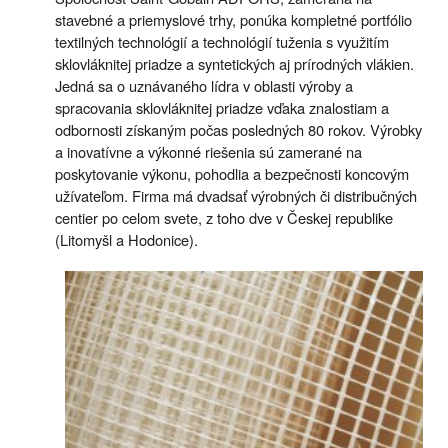
stavebné a priemyslové trhy, ponúka kompletné portfólio
textilných technológií a technológií tuženia s využitím
sklovláknitej priadze a syntetických aj prírodných vlákien.
Jedná sa o uznávaného lídra v oblasti výroby a
spracovania sklovláknitej priadze vďaka znalostiam a
odbornosti získaným počas posledných 80 rokov. Výrobky
a inovatívne a výkonné riešenia sú zamerané na
poskytovanie výkonu, pohodlia a bezpečnosti koncovým
užívateľom. Firma má dvadsať výrobných či distribučných
centier po celom svete, z toho dve v Českej republike
(Litomyšl a Hodonice).