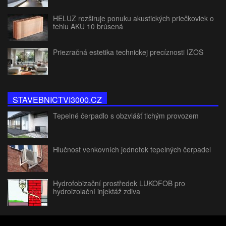
HELUZ rozširuje ponuku akustických priečkoviek o
tehlu AKU 10 brúsená
Priezračná estetika technickej precíznosti IZOS
STAVEBNICTVI3000.CZ
Tepelné čerpadlo s obzvlášť tichým provozem
Hlučnost venkovních jednotek tepelných čerpadel
Hydrofobizační prostředek LUKOFOB pro
hydroizolační injektáž zdiva