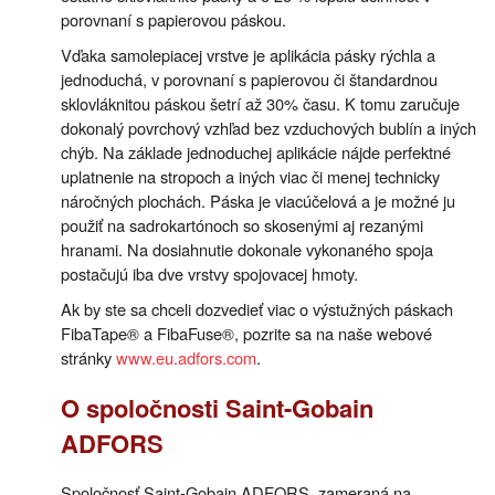
porovnaní s papierovou páskou.
Vďaka samolepiacej vrstve je aplikácia pásky rýchla a
jednoduchá, v porovnaní s papierovou či štandardnou
sklovláknitou páskou šetrí až 30% času. K tomu zaručuje
dokonalý povrchový vzhľad bez vzduchových bublín a iných
chýb. Na základe jednoduchej aplikácie nájde perfektné
uplatnenie na stropoch a iných viac či menej technicky
náročných plochách. Páska je viacúčelová a je možné ju
použiť na sadrokartónoch so skosenými aj rezanými
hranami. Na dosiahnutie dokonale vykonaného spoja
postačujú iba dve vrstvy spojovacej hmoty.
Ak by ste sa chceli dozvedieť viac o výstužných páskach
FibaTape® a FibaFuse®, pozrite sa na naše webové
stránky
www.eu.adfors.com
.
O spoločnosti Saint-Gobain
ADFORS
Spoločnosť Saint-Gobain ADFORS, zameraná na