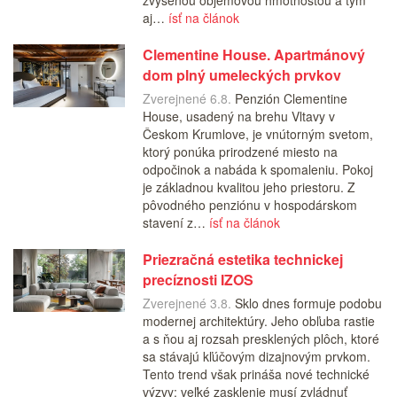
aj…
ísť na článok
Clementine House. Apartmánový
dom plný umeleckých prvkov
Zverejnené 6.8.
Penzión Clementine
House, usadený na brehu Vltavy v
Českom Krumlove, je vnútorným svetom,
ktorý ponúka prirodzené miesto na
odpočinok a nabáda k spomaleniu. Pokoj
je základnou kvalitou jeho priestoru. Z
pôvodného penziónu v hospodárskom
stavení z…
ísť na článok
Priezračná estetika technickej
precíznosti IZOS
Zverejnené 3.8.
Sklo dnes formuje podobu
modernej architektúry. Jeho obľuba rastie
a s ňou aj rozsah presklených plôch, ktoré
sa stávajú kľúčovým dizajnovým prvkom.
Tento trend však prináša nové technické
výzvy: veľké zasklenie musí zvládnuť