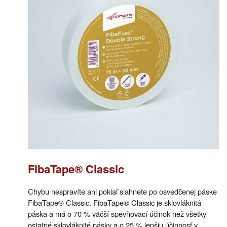
FibaTape® Classic
Chybu nespravíte ani pokiaľ siahnete po osvedčenej páske
FibaTape® Classic. FibaTape® Classic je sklovláknitá
páska a má o 70 % väčší spevňovací účinok než všetky
ostatné sklovláknité pásky a o 25 % lepšiu účinnosť v