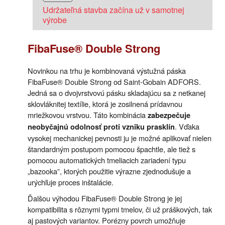
Udržateľná stavba začína už v samotnej
výrobe
FibaFuse® Double Strong
Novinkou na trhu je kombinovaná výstužná páska
FibaFuse® Double Strong od Saint-Gobain ADFORS.
Jedná sa o dvojvrstvovú pásku skladajúcu sa z netkanej
sklovláknitej textílie, ktorá je zosilnená prídavnou
mriežkovou vrstvou. Táto kombinácia
zabezpečuje
. Vďaka
neobyčajnú odolnosť proti vzniku prasklín
vysokej mechanickej pevnosti ju je možné aplikovať nielen
štandardným postupom pomocou špachtle, ale tiež s
pomocou automatických tmeliacich zariadení typu
„bazooka”, ktorých použitie výrazne zjednodušuje a
urýchľuje proces inštalácie.
Ďalšou výhodou FibaFuse® Double Strong je jej
kompatibilita s rôznymi typmi tmelov, či už práškových, tak
aj pastových variantov. Porézny povrch umožňuje