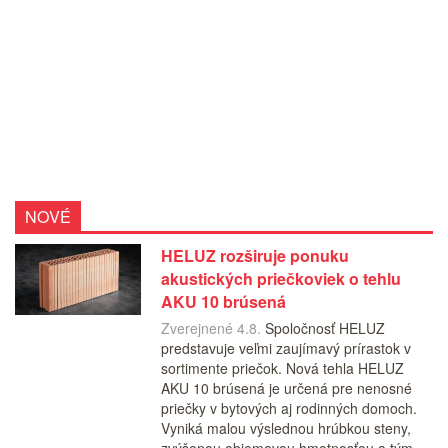
NOVÉ
HELUZ rozširuje ponuku
akustických priečkoviek o tehlu
AKU 10 brúsená
Zverejnené 4.8.
Spoločnosť HELUZ
predstavuje veľmi zaujímavý prírastok v
sortimente priečok. Nová tehla HELUZ
AKU 10 brúsená je určená pre nenosné
priečky v bytových aj rodinných domoch.
Vyniká malou výslednou hrúbkou steny,
zvýšenou objemovou hmotnosťou a tým