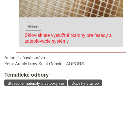
článok
Sklovláknité výstužné tkaniny pre fasády a
zatepľovacie systémy
Autor: Tlačová správa
Foto: Archív firmy Saint Gobain - ADFORS
Tématické odbory
Stavebné materiály a výrobky iné
Doplnky stavieb