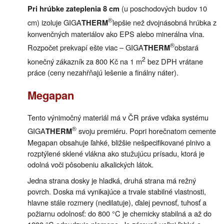
(u poschodových budov 10
Pri hrúbke zateplenia 8 cm
®
cm) izoluje GIGA
lepšie než dvojnásobná hrúbka z
THERM
konvenčných materiálov ako EPS alebo minerálna vlna.
®
Rozpočet prekvapí ešte viac – GIGA
obstará
THERM
2
konečný zákazník za 800 Kč na 1 m
bez DPH vrátane
práce (ceny nezahŕňajú lešenie a finálny náter).
Megapan
Tento výnimočný materiál má v ČR práve vďaka systému
®
GIGA
svoju premiéru. Popri horečnatom cemente
THERM
Megapan obsahuje ľahké, bližšie nešpecifikované plnivo a
rozptýlené sklené vlákna ako stužujúcu prísadu, ktorá je
odolná voči pôsobeniu alkalických látok.
Jedna strana dosky je hladká, druhá strana má režný
povrch. Doska má vynikajúce a trvale stabilné vlastnosti,
hlavne stále rozmery (nedilatuje), ďalej pevnosť, tuhosť a
požiarnu odolnosť: do 800 °C je chemicky stabilná a až do