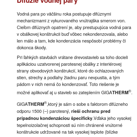
Vodná para po väčšinu roka postupuje difúznymi
mechanizmami z vykurovaného vnútrajška smerom von.
Cieľom difúznych opatrení je, aby prestupujúca vodná para
v obálkovej konštrukcii buď vôbec nekondenzovala, alebo
len málo a tam, kde kondenzácia nespôsobí problémy či
dokonca škody.
Pri ľahkých stavbách vrátane drevostavieb sa toho docieli
aplikáciou uzatvorenej parotesnej obálky z interiérovej
strany obvodových konštrukcií, ktoré do ochlazovaných
stien, strechy a podlahy žiadnu paru nevpustia, a tým
pádom v nich nemá čo kondenzovať. Toto riešenie je
®
možné aplikovať aj u stavieb so zateplením GIGA
.
THERM
®
GIGA
,ktorý je sám o sobe s faktorom difúzneho
THERM
odporu 1500 (–) parotesný,
rieši ochranu pred
.Vďaka jeho vysokej
prípadnou kondenzáciou špecificky
tepelnoizolačnej schopnosti sú ním chránené vnútorné
konštrukcie udržované na tak vysokej teplote (blízke