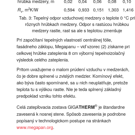
hrúbka medzery, m
0,02
0,04
0,06
0,08
0,10
R
, m
K/W
2
0,594
0,933
0,151
1,303
1,416
v
Tab. 3: Tepelný odpor vzduchovej medzery o teplote 0 °C pri
rôznych hrúbkach medzery. Odpor s rastúcou hrúbkou
medzery rastie, rast sa ale s teplotou zmenšuje
Pri započítaní tepelných vlastností centrálnej fólie,
fasádneho záklopu, Megapanu – viď vzorec (2) získame pri
celkovej hrúbke zateplenia 8 cm výborný tepelnoizolačný
výsledok celého zateplenia.
Pritom uvažujeme o malom prúdení vzduchu v medzerách,
čo je dobre splnené u zvislých medzier. Komínový efekt,
ako býva často spomínané, sa u nich neuplatňuje, pretože
teplota tu s výškou rastie. Nie je teda splnený základný
predpoklad vzniku tohto efektu.
®
Celá zatepľovacia zostava GIGA
je štandardne
THERM
zavesená k nosnej stene. Spôsob zavesenia je podrobne
popísaný v technologickom postupe na stránkach
www.megapan.org
.