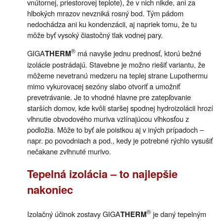
vnútornej, priestorovej teplote), že v nich nikde, ani za
hlbokých mrazov nevzniká rosný bod. Tým pádom
nedochádza ani ku kondenzácii, aj napriek tomu, že tu
môže byť vysoký čiastočný tlak vodnej pary.
®
GIGA
má navyše jednu prednosť, ktorú bežné
THERM
izolácie postrádajú. Stavebne je možno riešiť variantu, že
môžeme nevetranú medzeru na teplej strane Lupothermu
mimo vykurovacej sezóny slabo otvoriť a umožniť
prevetrávanie. Je to vhodné hlavne pre zatepľovanie
starších domov, kde kvôli staršej spodnej hydroizolácii hrozí
vlhnutie obvodového muriva vzlínajúcou vlhkosťou z
podložia. Môže to byť ale poistkou aj v iných prípadoch –
napr. po povodniach a pod., kedy je potrebné rýchlo vysušiť
nečakane zvlhnuté murivo.
Tepelná izolácia – to najlepšie
nakoniec
®
Izolačný účinok zostavy GIGA
je daný tepelným
THERM