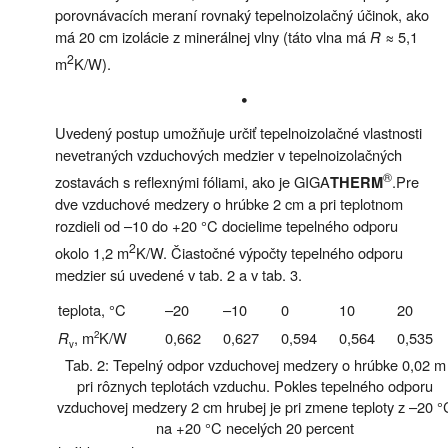
porovnávacích meraní rovnaký tepelnoizolačný účinok, ako
má 20 cm izolácie z minerálnej vlny (táto vlna má
R
≈ 5,1
2
m
K/W).
•
Uvedený postup umožňuje určiť tepelnoizolačné vlastnosti
nevetraných vzduchových medzier v tepelnoizolačných
®
zostavách s reflexnými fóliami, ako je GIGA
.Pre
THERM
dve vzduchové medzery o hrúbke 2 cm a pri teplotnom
rozdieli od –10 do +20 °C docielime tepelného odporu
2
okolo 1,2 m
K/W. Čiastočné výpočty tepelného odporu
medzier sú uvedené v tab. 2 a v tab. 3.
teplota, °C
–20
–10
0
10
20
R
, m
K/W
2
0,662
0,627
0,594
0,564
0,535
v
Tab. 2: Tepelný odpor vzduchovej medzery o hrúbke 0,02 m
pri rôznych teplotách vzduchu. Pokles tepelného odporu
vzduchovej medzery 2 cm hrubej je pri zmene teploty z –20 °
na +20 °C necelých 20 percent