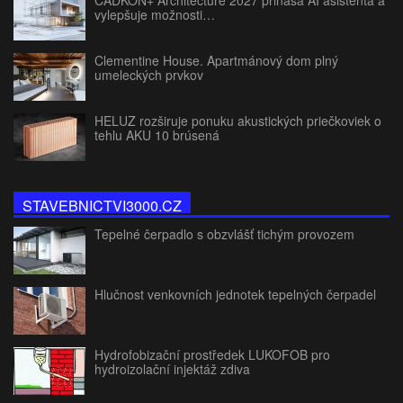
vylepšuje možnosti…
Clementine House. Apartmánový dom plný
umeleckých prvkov
HELUZ rozširuje ponuku akustických priečkoviek o
tehlu AKU 10 brúsená
STAVEBNICTVI3000.CZ
Tepelné čerpadlo s obzvlášť tichým provozem
Hlučnost venkovních jednotek tepelných čerpadel
Hydrofobizační prostředek LUKOFOB pro
hydroizolační injektáž zdiva