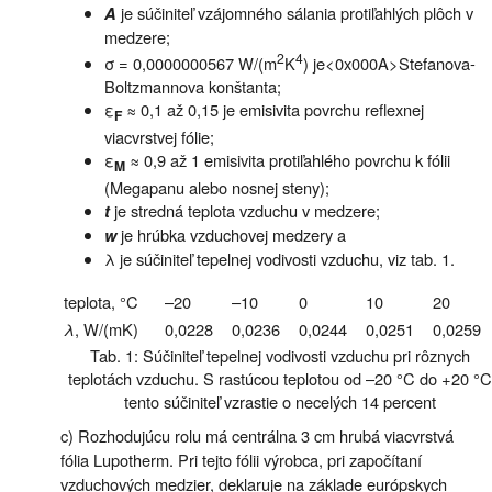
je súčiniteľ vzájomného sálania protiľahlých plôch v
A
medzere;
2
4
σ = 0,0000000567 W/(m
K
) je<0x000A>Stefanova-
Boltzmannova konštanta;
ε
≈ 0,1 až 0,15 je emisivita povrchu reflexnej
F
viacvrstvej fólie;
ε
≈ 0,9 až 1 emisivita protiľahlého povrchu k fólii
M
(Megapanu alebo nosnej steny);
je stredná teplota vzduchu v medzere;
t
je hrúbka vzduchovej medzery a
w
λ je súčiniteľ tepelnej vodivosti vzduchu, viz tab. 1.
teplota, °C
–20
–10
0
10
20
λ
, W/(mK)
0,0228
0,0236
0,0244
0,0251
0,0259
Tab. 1: Súčiniteľ tepelnej vodivosti vzduchu pri rôznych
teplotách vzduchu. S rastúcou teplotou od –20 °C do +20 °C
tento súčiniteľ vzrastie o necelých 14 percent
c) Rozhodujúcu rolu má centrálna 3 cm hrubá viacvrstvá
fólia Lupotherm. Pri tejto fólii výrobca, pri započítaní
vzduchových medzier, deklaruje na základe európskych