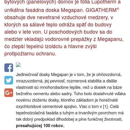
bytových (panelových) domov je fólia Lupotherm a
unikátna fasádna doska Megapan. GIGATHERM
®
obsahuje dve nevetrané vzduchové medzery, v
ktorých sa sálavé teplo odráža späť do budovy
alebo v lete von. U poschodových budov sa do
medzier vkladajú vodorovné prepážky z Megapanu,
čo zlepší tepelnú izoláciu a hlavne zvýši
protipožiarnu ochranu.
Jedinečnosť dosky Megapan je v tom, že je ohňovzdorná,
mrazuvzdorná, jej pevnosť, rozmerová stabilita a ďalšie
vlastnosti sú mnohonásobne lepšie, než u dosiek na báze
bežného cementu alebo sadry. Toho bolo dosiahnuté vďaka
novému zloženiu dosky, ktorého základom je horečnaté
oxychloridové cementové spojivo. Viac o tom v [1]. Celá
tepelnoizolačná fasáda s tuhým a trvanlivým povrchom má
tak dobrý predpoklad dlhodobej a plne funkčnej životnosti,
.
presahujúcej 100 rokov.