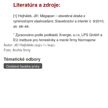
Literatúra a zdroje:
[1] Hejhálek, Jiří:
Megapan – stavebná doska s
výnimočnými vlastnosťami
, Stavebnictví a interiér č. 9/2010,
str. 48–49.
Zpracováno podle podkladů Xnergie, s.r.o, LPS GmbH a
1
EU instituce pro řemeslníky a menší firmy Normapme
Autor: Jiří Hejhálek<sup>1</sup>
Foto: Archiv firmy
Tématické odbory
Ozdobné fasádne prvky