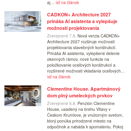
aj…
ísť na článok
CADKON+ Architecture 2027
prináša AI asistenta a vylepšuje
možnosti projektovania
Zverejnené 7.8.
Nová verzia CADKON+
Architecture 2027 rozširuje možnosti
projektovania stavebných konštrukcií.
Prináša AI asistenta, vylepšené delenie
okenných rámov, nové funkcie na
položkovanie oceľových konštrukcií a
rozšírené možnosti vkladania oceľových…
ísť na článok
Clementine House. Apartmánový
dom plný umeleckých prvkov
Zverejnené 6.8.
Penzión Clementine
House, usadený na brehu Vltavy v
Českom Krumlove, je vnútorným svetom,
ktorý ponúka prirodzené miesto na
odpočinok a nabáda k spomaleniu. Pokoj