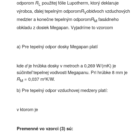
odporom
R
použitej fólie Lupotherm, ktorý deklaruje
L
výrobca, ďalej tepelným odporom
R
obidvoch vzduchových
V
medzier a konečne tepelným odporom
R
fasádneho
M
obkladu z dosiek Megapan. Vyjadríme to vzorcom
a) Pre tepelný odpor dosky Megapan platí
kde
d
je hrúbka dosky v metroch a 0,269 W/(mK) je
súčiniteľ tepelnej vodivosti Megapanu. Pri hrúbke 8 mm je
R
= 0,037 m²K/W.
M
b) Pre tepelný odpor vzduchovej medzery platí:
v ktorom je
Premenné vo vzorci (3) sú: