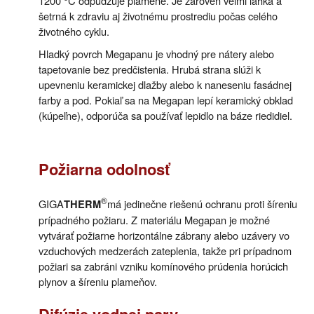
1200 °C odpudzuje plamene. Je zároveň veľmi ľahká a
šetrná k zdraviu aj životnému prostrediu počas celého
životného cyklu.
Hladký povrch Megapanu je vhodný pre nátery alebo
tapetovanie bez predčistenia. Hrubá strana slúži k
upevneniu keramickej dlažby alebo k naneseniu fasádnej
farby a pod. Pokiaľ sa na Megapan lepí keramický obklad
(kúpeľne), odporúča sa používať lepidlo na báze riedidiel.
Požiarna odolnosť
®
GIGA
má jedinečne riešenú ochranu proti šíreniu
THERM
prípadného požiaru. Z materiálu Megapan je možné
vytvárať požiarne horizontálne zábrany alebo uzávery vo
vzduchových medzerách zateplenia, takže pri prípadnom
požiari sa zabráni vzniku komínového prúdenia horúcich
plynov a šíreniu plameňov.
Difúzie vodnej pary