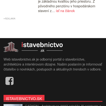
je základnou kvalitou jeho priestoru. Z
pôvodného penziónu v hospodárskom
stavení z…
ísť na článok
Web istavebnictvo.sk je odborný portál o stavebníctve,
architektúre a interiérovom dizajne. Našim poslaním je informovať
čitateľov o novinkách, postupoch a aktuálnych trendoch v odbore.
ISTAVEBNICTVO.SK
CADKON+ Architecture 2027 prináša AI asistenta a