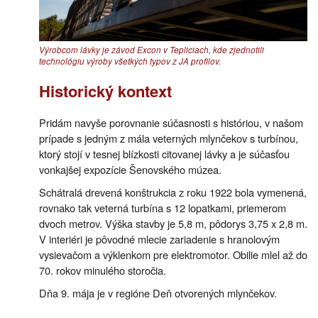
Výrobcom lávky je závod Excon v Tepliciach, kde zjednotili
technológiu výroby všetkých typov z JA profilov.
Historický kontext
Pridám navyše porovnanie súčasnosti s históriou, v našom
prípade s jedným z mála veterných mlynčekov s turbínou,
ktorý stojí v tesnej blízkosti citovanej lávky a je súčasťou
vonkajšej expozície Šenovského múzea.
Schátralá drevená konštrukcia z roku 1922 bola vymenená,
rovnako tak veterná turbína s 12 lopatkami, priemerom
dvoch metrov. Výška stavby je 5,8 m, pôdorys 3,75 x 2,8 m.
V interiéri je pôvodné mlecie zariadenie s hranolovým
vysievačom a výklenkom pre elektromotor. Obilie mlel až do
70. rokov minulého storočia.
Dňa 9. mája je v regióne Deň otvorených mlynčekov.