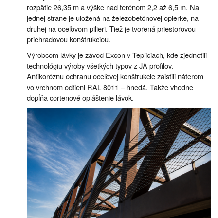
rozpätie 26,35 m a výške nad terénom 2,2 až 6,5 m. Na
jednej strane je uložená na železobetónovej opierke, na
druhej na oceľovom pilieri. Tiež je tvorená priestorovou
priehradovou konštrukciou.
Výrobcom lávky je závod Excon v Tepliciach, kde zjednotili
technológiu výroby všetkých typov z JA profilov.
Antikoróznu ochranu oceľovej konštrukcie zaistili náterom
vo vrchnom odtieni RAL 8011 – hnedá. Takže vhodne
dopĺňa cortenové opláštenie lávok.