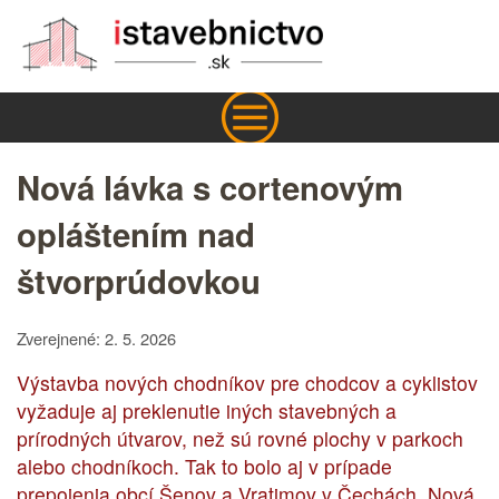
Nová lávka s cortenovým
opláštením nad
štvorprúdovkou
Zverejnené: 2. 5. 2026
Výstavba nových chodníkov pre chodcov a cyklistov
vyžaduje aj preklenutie iných stavebných a
prírodných útvarov, než sú rovné plochy v parkoch
alebo chodníkoch. Tak to bolo aj v prípade
prepojenia obcí Šenov a Vratimov v Čechách. Nová