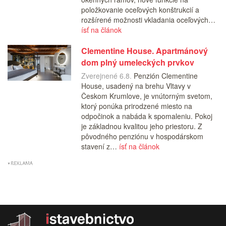
položkovanie oceľových konštrukcií a
rozšírené možnosti vkladania oceľových…
ísť na článok
Clementine House. Apartmánový
dom plný umeleckých prvkov
Zverejnené 6.8.
Penzión Clementine
House, usadený na brehu Vltavy v
Českom Krumlove, je vnútorným svetom,
ktorý ponúka prirodzené miesto na
odpočinok a nabáda k spomaleniu. Pokoj
je základnou kvalitou jeho priestoru. Z
pôvodného penziónu v hospodárskom
stavení z…
ísť na článok