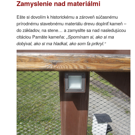
Zamyslenie nad materiálmi
Ešte si dovolím k historickému a zároveň súčasnému
prírodnému stavebnému materiálu drevu doplniť kameň –
do základov, na stene… a zamyslite sa nad nasledujúcou
citáciou Pamäte kameňa:
„Spomínam si, ako si ma
dobýval, ako si ma hladkal, ako som ťa prikryl.“