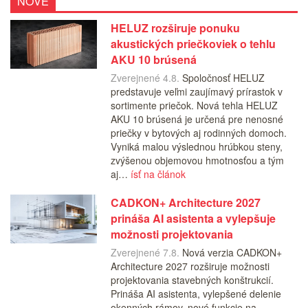
NOVÉ
HELUZ rozširuje ponuku
akustických priečkoviek o tehlu
AKU 10 brúsená
Zverejnené 4.8.
Spoločnosť HELUZ
predstavuje veľmi zaujímavý prírastok v
sortimente priečok. Nová tehla HELUZ
AKU 10 brúsená je určená pre nenosné
priečky v bytových aj rodinných domoch.
Vyniká malou výslednou hrúbkou steny,
zvýšenou objemovou hmotnosťou a tým
aj…
ísť na článok
CADKON+ Architecture 2027
prináša AI asistenta a vylepšuje
možnosti projektovania
Zverejnené 7.8.
Nová verzia CADKON+
Architecture 2027 rozširuje možnosti
projektovania stavebných konštrukcií.
Prináša AI asistenta, vylepšené delenie
okenných rámov, nové funkcie na