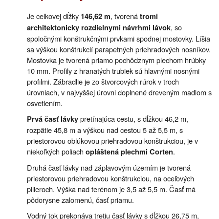
Je celkovej dĺžky
, tvorená
146,62 m
tromi
, so
architektonicky rozdielnymi návrhmi lávok
spoločnými konštrukčnými prvkami spodnej mostovky. Líšia
sa výškou konštrukcií parapetných priehradových nosníkov.
Mostovka je tvorená priamo pochôdznym plechom hrúbky
10 mm. Profily z hranatých trubiek sú hlavnými nosnými
profilmi. Zábradlie je zo štvorcových rúrok v troch
úrovniach, v najvyššej úrovni doplnené dreveným madlom s
osvetlením.
pretínajúca cestu, s dĺžkou 46,2 m,
Prvá časť lávky
rozpätie 45,8 m a výškou nad cestou 5 až 5,5 m, s
priestorovou oblúkovou priehradovou konštrukciou, je v
niekoľkých poliach
.
opláštená plechmi Corten
Druhá časť lávky nad záplavovým územím je tvorená
priestorovou priehradovou konštrukciou, na oceľových
pilieroch. Výška nad terénom je 3,5 až 5,5 m. Časť má
pôdorysne zalomenú, časť priamu.
Vodný tok prekonáva tretiu časť lávky s dĺžkou 26,75 m,