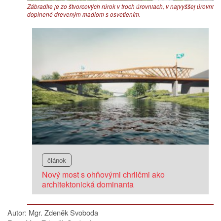
Zábradlie je zo štvorcových rúrok v troch úrovniach, v najvyššej úrovni
doplnené dreveným madlom s osvetlením.
článok
Nový most s ohňovými chrličmi ako
architektonická dominanta
Autor: Mgr. Zdeněk Svoboda