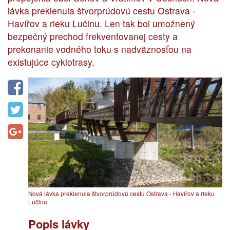
lávka preklenula štvorprúdovú cestu Ostrava -
Havířov a rieku Lučinu. Len tak bol umožnený
bezpečný prechod frekventovanej cesty a
prekonanie vodného toku s nadväznosťou na
existujúce cyklotrasy.
Nová lávka preklenula štvorprúdovú cestu Ostrava - Havířov a rieku
Lučinu.
Popis lávky