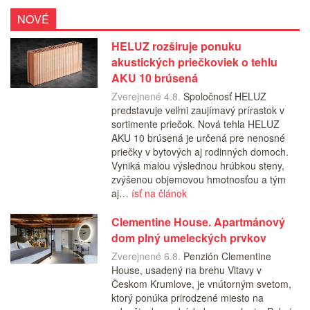
NOVÉ
HELUZ rozširuje ponuku
akustických priečkoviek o tehlu
AKU 10 brúsená
Zverejnené 4.8.
Spoločnosť HELUZ
predstavuje veľmi zaujímavý prírastok v
sortimente priečok. Nová tehla HELUZ
AKU 10 brúsená je určená pre nenosné
priečky v bytových aj rodinných domoch.
Vyniká malou výslednou hrúbkou steny,
zvýšenou objemovou hmotnosťou a tým
aj…
ísť na článok
Clementine House. Apartmánový
dom plný umeleckých prvkov
Zverejnené 6.8.
Penzión Clementine
House, usadený na brehu Vltavy v
Českom Krumlove, je vnútorným svetom,
ktorý ponúka prirodzené miesto na