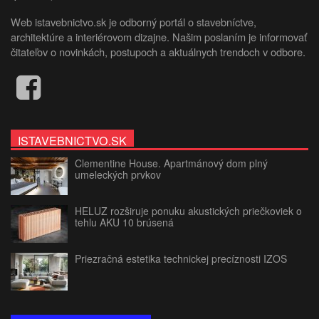
Web istavebnictvo.sk je odborný portál o stavebníctve,
architektúre a interiérovom dizajne. Našim poslaním je informovať
čitateľov o novinkách, postupoch a aktuálnych trendoch v odbore.
ISTAVEBNICTVO.SK
Clementine House. Apartmánový dom plný
umeleckých prvkov
HELUZ rozširuje ponuku akustických priečkoviek o
tehlu AKU 10 brúsená
Priezračná estetika technickej precíznosti IZOS