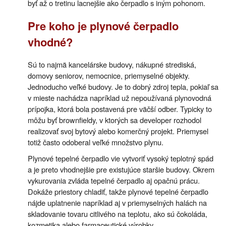
byť až o tretinu lacnejšie ako čerpadlo s iným pohonom.
Pre koho je plynové čerpadlo
vhodné?
Sú to najmä kancelárske budovy, nákupné strediská,
domovy seniorov, nemocnice, priemyselné objekty.
Jednoducho veľké budovy. Je to dobrý zdroj tepla, pokiaľ sa
v mieste nachádza napríklad už nepoužívaná plynovodná
prípojka, ktorá bola postavená pre väčší odber. Typicky to
môžu byť brownfieldy, v ktorých sa developer rozhodol
realizovať svoj bytový alebo komerčný projekt. Priemysel
totiž často odoberal veľké množstvo plynu.
Plynové tepelné čerpadlo vie vytvoriť vysoký teplotný spád
a je preto vhodnejšie pre existujúce staršie budovy. Okrem
vykurovania zvláda tepelné čerpadlo aj opačnú prácu.
Dokáže priestory chladiť, takže plynové tepelné čerpadlo
nájde uplatnenie napríklad aj v priemyselných halách na
skladovanie tovaru citlivého na teplotu, ako sú čokoláda,
kozmetika alebo farmaceutické výrobky.