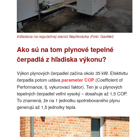
Inštalácia na regulačnej stanici Nepřevázka (Foto: GasNet)
Ako sú na tom plynové tepelné
čerpadlá z hľadiska výkonu?
Výkon plynových čerpadiel začína okolo 35 kW. Efektivitu
čerpadla potom udáva
(Coefficient of
parameter COP
Performance, tj. vykurovací faktor). Ten je u plynových
tepelných čerpadiel veľmi vysoký – dosahuje až 1,5 COP.
To znamená, že na 1 jednotku spotrebovaného plynu
generujú až 1,5 jednotky tepla.