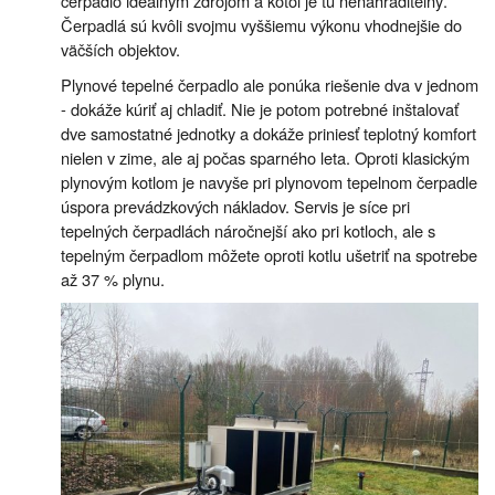
čerpadlo ideálnym zdrojom a kotol je tu nenahraditeľný.
Čerpadlá sú kvôli svojmu vyššiemu výkonu vhodnejšie do
väčších objektov.
Plynové tepelné čerpadlo ale ponúka riešenie dva v jednom
- dokáže kúriť aj chladiť. Nie je potom potrebné inštalovať
dve samostatné jednotky a dokáže priniesť teplotný komfort
nielen v zime, ale aj počas sparného leta. Oproti klasickým
plynovým kotlom je navyše pri plynovom tepelnom čerpadle
úspora prevádzkových nákladov. Servis je síce pri
tepelných čerpadlách náročnejší ako pri kotloch, ale s
tepelným čerpadlom môžete oproti kotlu ušetriť na spotrebe
až 37 % plynu.