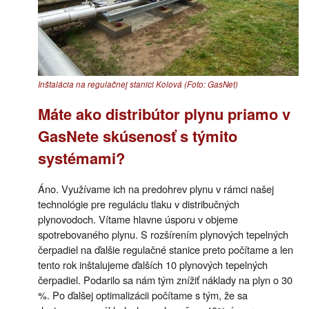
Inštalácia na regulačnej stanici Kolová (Foto: GasNet)
Máte ako distribútor plynu priamo v
GasNete skúsenosť s týmito
systémami?
Áno. Využívame ich na predohrev plynu v rámci našej
technológie pre reguláciu tlaku v distribučných
plynovodoch. Vítame hlavne úsporu v objeme
spotrebovaného plynu. S rozšírením plynových tepelných
čerpadiel na ďalšie regulačné stanice preto počítame a len
tento rok inštalujeme ďalších 10 plynových tepelných
čerpadiel. Podarilo sa nám tým znížiť náklady na plyn o 30
%. Po ďalšej optimalizácii počítame s tým, že sa