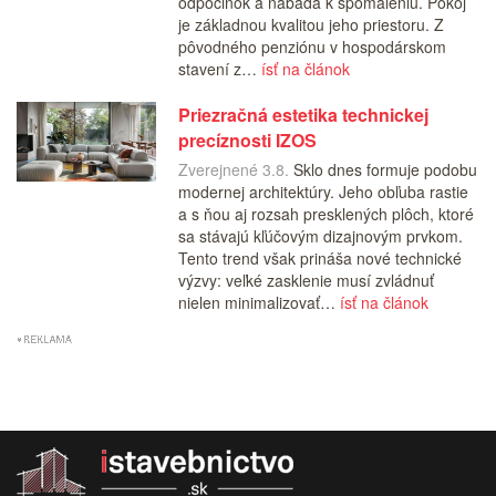
odpočinok a nabáda k spomaleniu. Pokoj
je základnou kvalitou jeho priestoru. Z
pôvodného penziónu v hospodárskom
stavení z…
ísť na článok
Priezračná estetika technickej
precíznosti IZOS
Zverejnené 3.8.
Sklo dnes formuje podobu
modernej architektúry. Jeho obľuba rastie
a s ňou aj rozsah presklených plôch, ktoré
sa stávajú kľúčovým dizajnovým prvkom.
Tento trend však prináša nové technické
výzvy: veľké zasklenie musí zvládnuť
nielen minimalizovať…
ísť na článok