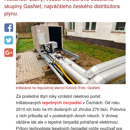
skupiny GasNet, najväčšieho českého distribútora
plynu.
Inštalácia na regulačnej stanici Kolová (Foto: GasNet)
Za posledné štyri roky vzrástol raketovo počet
inštalovaných
v Čechách. Od roku
tepelných čerpadiel
2010 ich bolo na trh dodaných už zhruba 270 tisíc. Polovica
z nich pribudla až v posledných dvoch rokoch. V drvivej
väčšine ide ale o tepelné čerpadlá poháňané elektrinou.
Pritom technológia tepelných čerpadiel môže využívať pre