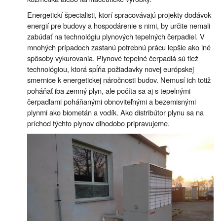
Energetickí špecialisti, ktorí spracovávajú projekty dodávok
energií pre budovy a hospodárenie s nimi, by určite nemali
zabúdať na technológiu plynových tepelných čerpadiel. V
mnohých prípadoch zastanú potrebnú prácu lepšie ako iné
spôsoby vykurovania. Plynové tepelné čerpadlá sú tiež
technológiou, ktorá spĺňa požiadavky novej európskej
smernice k energetickej náročnosti budov. Nemusí ich totiž
poháňať iba zemný plyn, ale počíta sa aj s tepelnými
čerpadlami poháňanými obnoviteľnými a bezemisnými
plynmi ako biometán a vodík. Ako distribútor plynu sa na
príchod týchto plynov dlhodobo pripravujeme.