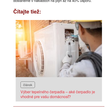
dostaneme v nákladoch na plyn až na 40% úsporu.
Čítajte tiež:
článok
Výber tepelného čerpadla – aké čerpadlo je
vhodné pre vašu domácnosť?