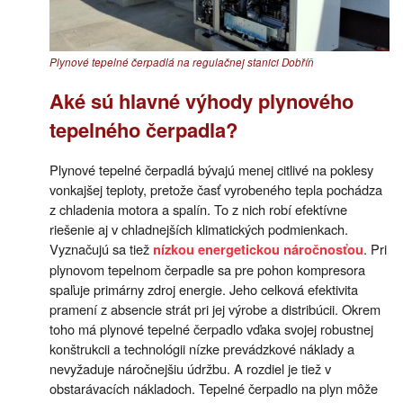
Plynové tepelné čerpadlá na regulačnej stanici Dobříň
Aké sú hlavné výhody plynového
tepelného čerpadla?
Plynové tepelné čerpadlá bývajú menej citlivé na poklesy
vonkajšej teploty, pretože časť vyrobeného tepla pochádza
z chladenia motora a spalín. To z nich robí efektívne
riešenie aj v chladnejších klimatických podmienkach.
Vyznačujú sa tiež
. Pri
nízkou energetickou náročnosťou
plynovom tepelnom čerpadle sa pre pohon kompresora
spaľuje primárny zdroj energie. Jeho celková efektivita
pramení z absencie strát pri jej výrobe a distribúcii. Okrem
toho má plynové tepelné čerpadlo vďaka svojej robustnej
konštrukcii a technológii nízke prevádzkové náklady a
nevyžaduje náročnejšiu údržbu. A rozdiel je tiež v
obstarávacích nákladoch. Tepelné čerpadlo na plyn môže