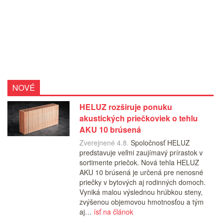
NOVÉ
HELUZ rozširuje ponuku
akustických priečkoviek o tehlu
AKU 10 brúsená
Zverejnené 4.8.
Spoločnosť HELUZ
predstavuje veľmi zaujímavý prírastok v
sortimente priečok. Nová tehla HELUZ
AKU 10 brúsená je určená pre nenosné
priečky v bytových aj rodinných domoch.
Vyniká malou výslednou hrúbkou steny,
zvýšenou objemovou hmotnosťou a tým
aj…
ísť na článok