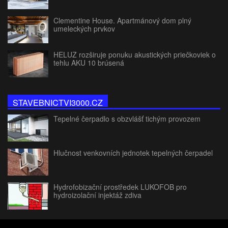
Clementine House. Apartmánový dom plný
umeleckých prvkov
HELUZ rozširuje ponuku akustických priečkoviek o
tehlu AKU 10 brúsená
STAVEBNICTVI3000.CZ
Tepelné čerpadlo s obzvlášť tichým provozem
Hlučnost venkovních jednotek tepelných čerpadel
Hydrofobizační prostředek LUKOFOB pro
hydroizolační injektáž zdiva