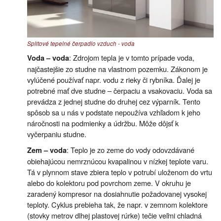
Splitové tepelné čerpadlo vzduch - voda
: Zdrojom tepla je v tomto prípade voda,
Voda – voda
najčastejšie zo studne na vlastnom pozemku. Zákonom je
vylúčené používať napr. vodu z rieky či rybníka. Ďalej je
potrebné mať dve studne – čerpaciu a vsakovaciu. Voda sa
prevádza z jednej studne do druhej cez výparník. Tento
spôsob sa u nás v podstate nepoužíva vzhľadom k jeho
náročnosti na podmienky a údržbu. Môže dôjsť k
vyčerpaniu studne.
: Teplo je zo zeme do vody odovzdávané
Zem – voda
obiehajúcou nemrznúcou kvapalinou v nízkej teplote varu.
Tá v plynnom stave zbiera teplo v potrubí uloženom do vrtu
alebo do kolektoru pod povrchom zeme. V okruhu je
zaradený kompresor na dosiahnutie požadovanej vysokej
teploty. Cyklus prebieha tak, že napr. v zemnom kolektore
(stovky metrov dlhej plastovej rúrke) tečie veľmi chladná