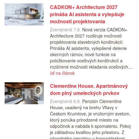
CADKON+ Architecture 2027
prináša AI asistenta a vylepšuje
možnosti projektovania
Zverejnené 7.8.
Nová verzia CADKON+
Architecture 2027 rozširuje možnosti
projektovania stavebných konštrukcií.
Prináša AI asistenta, vylepšené delenie
okenných rámov, nové funkcie na
položkovanie oceľových konštrukcií a
rozšírené možnosti vkladania oceľových…
ísť na článok
Clementine House. Apartmánový
dom plný umeleckých prvkov
Zverejnené 6.8.
Penzión Clementine
House, usadený na brehu Vltavy v
Českom Krumlove, je vnútorným svetom,
ktorý ponúka prirodzené miesto na
odpočinok a nabáda k spomaleniu. Pokoj
je základnou kvalitou jeho priestoru. Z
pôvodného penziónu v hospodárskom