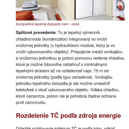
Kompaktné tepelné čerpadlo zem - voda
: Tu je tepelný výmenník
Splitové prevedenie
chladivo/voda (kondenzátor) integrovaný vo vnútri
vnútornej jednotky (v hydraulickom module, ktorý je vo
vnútri vykurovaného objektu). Prepojenie medzi vonkajšou
a vnútornou jednotkou je potom pomocou vedenia chladiva,
ktoré je možné ľubovoľne natiahnuť s minimálnymi
tepelnými stratami až na vzdialenosť napr. 75 m od
vnútornej jednotky (podľa typu zariadenia). Vonkajšiu
jednotku tepelného čerpadla je tak možné umiestniť
kdekoľvek v okolí vykurovaného objektu. Vďaka chladivu,
ktoré nezamŕza, potom nie je potrebná žiadna ochrana
proti zamrznutiu.
Rozdelenie TČ podľa zdroja energie
Dôležité rozlišovacie kritérium TČ je podľa toho, odkiaľ