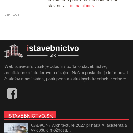
stavení z…
ísť na článok
Web istavebnictvo.sk je odborný portál o stavebníctve,
architektúre a interiérovom dizajne. Našim poslaním je informovať
čitateľov o novinkách, postupoch a aktuálnych trendoch v odbore.
ISTAVEBNICTVO.SK
CADKON+ Architecture 2027 prináša AI asistenta a
vylepšuje možnosti…