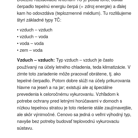
čerpadlo tepelnú energiu čerpá (= zdroj energie) a ďalej
kam ho odovzdáva (teplozmenné médium). Tu rozlišujeme
štyri základné typy TČ:
• vzduch – vzduch
• vzduch – voda
• voda – voda
• zem – voda
Typ vzduch – vzduch je často
Vzduch – vzduch:
používaný na účely letného chladenia, teda klimatizácie. V
zimte toto zariadenie môže pracovať obrátene, tj. ako
tepelné čerpadlo. Potom dobre slúži na účely prikurovania
hlavne na jeseň a na jar; existujú ale aj špeciálne
prevedenia k celoročnému vykurovaniu. Vzhľadom k
potrebe ochrany pred letnými horúčavami v domoch s
nízkou tepelnou stratou je toto riešenie stále zaujímavejšie,
ale skôr výnimočné. Cenovo sa jedná o veľmi výhodný typ,
navyše bez potreby budovať teplovodnú vykurovaciu
sústavu.
.