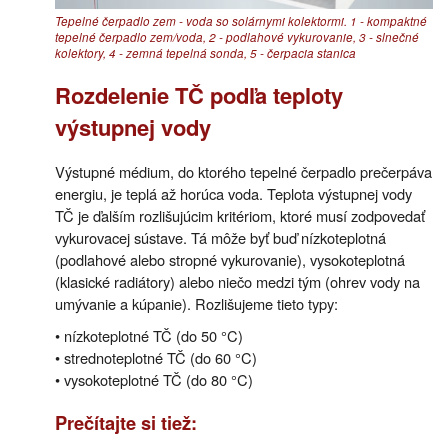
Tepelné čerpadlo zem - voda so solárnymi kolektormi. 1 - kompaktné
tepelné čerpadlo zem/voda, 2 - podlahové vykurovanie, 3 - slnečné
kolektory, 4 - zemná tepelná sonda, 5 - čerpacia stanica
Rozdelenie TČ podľa teploty
výstupnej vody
Výstupné médium, do ktorého tepelné čerpadlo prečerpáva
energiu, je teplá až horúca voda. Teplota výstupnej vody
TČ je ďalším rozlišujúcim kritériom, ktoré musí zodpovedať
vykurovacej sústave. Tá môže byť buď nízkoteplotná
(podlahové alebo stropné vykurovanie), vysokoteplotná
(klasické radiátory) alebo niečo medzi tým (ohrev vody na
umývanie a kúpanie). Rozlišujeme tieto typy:
• nízkoteplotné TČ (do 50 °C)
• strednoteplotné TČ (do 60 °C)
• vysokoteplotné TČ (do 80 °C)
Prečítajte si tiež: