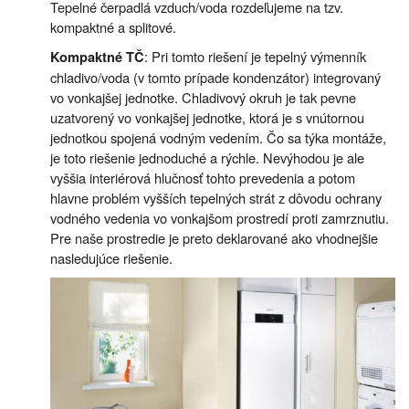
Tepelné čerpadlá vzduch/voda rozdeľujeme na tzv.
kompaktné a splitové.
: Pri tomto riešení je tepelný výmenník
Kompaktné TČ
chladivo/voda (v tomto prípade kondenzátor) integrovaný
vo vonkajšej jednotke. Chladivový okruh je tak pevne
uzatvorený vo vonkajšej jednotke, ktorá je s vnútornou
jednotkou spojená vodným vedením. Čo sa týka montáže,
je toto riešenie jednoduché a rýchle. Nevýhodou je ale
vyššia interiérová hlučnosť tohto prevedenia a potom
hlavne problém vyšších tepelných strát z dôvodu ochrany
vodného vedenia vo vonkajšom prostredí proti zamrznutiu.
Pre naše prostredie je preto deklarované ako vhodnejšie
nasledujúce riešenie.