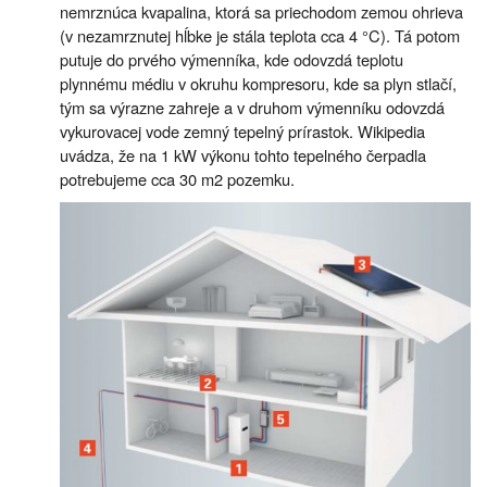
nemrznúca kvapalina, ktorá sa priechodom zemou ohrieva
(v nezamrznutej hĺbke je stála teplota cca 4 °C). Tá potom
putuje do prvého výmenníka, kde odovzdá teplotu
plynnému médiu v okruhu kompresoru, kde sa plyn stlačí,
tým sa výrazne zahreje a v druhom výmenníku odovzdá
vykurovacej vode zemný tepelný prírastok. Wikipedia
uvádza, že na 1 kW výkonu tohto tepelného čerpadla
potrebujeme cca 30 m2 pozemku.