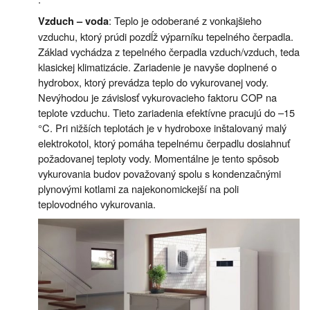
: Teplo je odoberané z vonkajšieho
Vzduch – voda
vzduchu, ktorý prúdi pozdĺž výparníku tepelného čerpadla.
Základ vychádza z tepelného čerpadla vzduch/vzduch, teda
klasickej klimatizácie. Zariadenie je navyše doplnené o
hydrobox, ktorý prevádza teplo do vykurovanej vody.
Nevýhodou je závislosť vykurovacieho faktoru COP na
teplote vzduchu. Tieto zariadenia efektívne pracujú do –15
°C. Pri nižších teplotách je v hydroboxe inštalovaný malý
elektrokotol, ktorý pomáha tepelnému čerpadlu dosiahnuť
požadovanej teploty vody. Momentálne je tento spôsob
vykurovania budov považovaný spolu s kondenzačnými
plynovými kotlami za najekonomickejší na poli
teplovodného vykurovania.