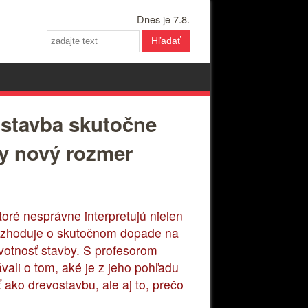
Dnes je 7.8.
Hľadať
ostavba skutočne
ky nový rozmer
oré nesprávne interpretujú nielen
 rozhoduje o skutočnom dopade na
ivotnosť stavby. S profesorom
ali o tom, aké je z jeho pohľadu
ako drevostavbu, ale aj to, prečo