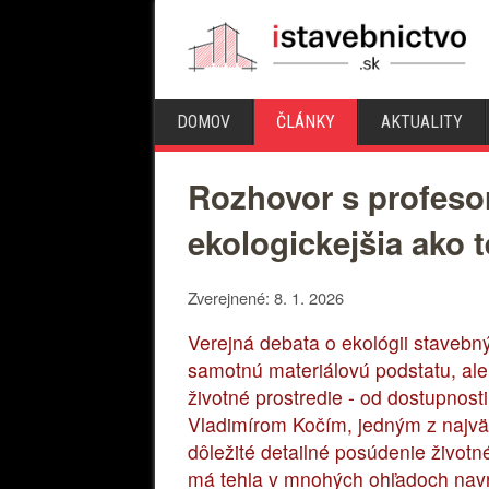
DOMOV
ČLÁNKY
AKTUALITY
Rozhovor s profeso
ekologickejšia ako
Zverejnené: 8. 1. 2026
Verejná debata o ekológii stavebn
samotnú materiálovú podstatu, ale
životné prostredie - od dostupnost
Vladimírom Kočím, jedným z najväč
dôležité detailné posúdenie život
má tehla v mnohých ohľadoch nav