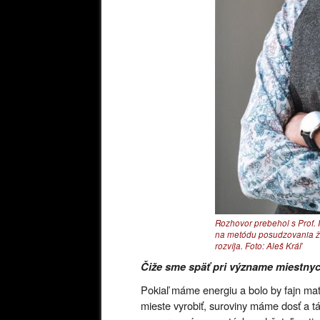
Rozhovor prebehol s Prof. 
na metódu posudzovania živ
rozvíja. Foto: Aleš Kráľ
Čiže sme späť pri význame miestny
Pokiaľ máme energiu a bolo by fajn mať
mieste vyrobiť, suroviny máme dosť a t