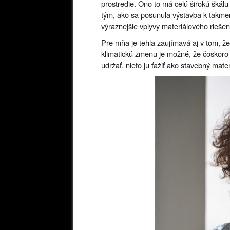
prostredie. Ono to má celú širokú škálu
tým, ako sa posunula výstavba k takme
výraznejšie vplyvy materiálového riešen
Pre mňa je tehla zaujímavá aj v tom, ž
klimatickú zmenu je možné, že čoskoro
udržať, nieto ju ťažiť ako stavebný mater