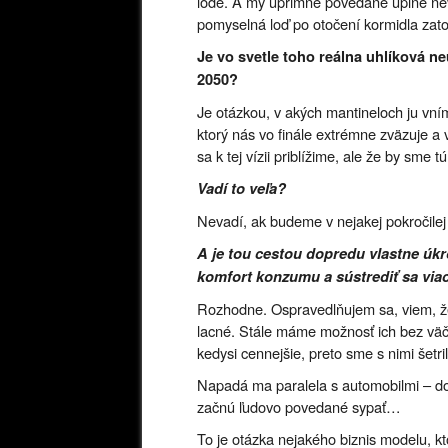
lode. A my úprimne povedané úplne ne
pomyselná loď po otočení kormidla zato
Je vo svetle toho reálna uhlíková n
2050?
Je otázkou, v akých mantineloch ju vn
ktorý nás vo finále extrémne zväzuje 
sa k tej vízii priblížime, ale že by sme t
Vadí to veľa?
Nevadí, ak budeme v nejakej pokročilej 
A je tou cestou dopredu vlastne úk
komfort konzumu a sústrediť sa viac
Rozhodne. Ospravedlňujem sa, viem, že 
lacné. Stále máme možnosť ich bez väčš
kedysi cennejšie, preto sme s nimi šetril
Napadá ma paralela s automobilmi – dod
začnú ľudovo povedané sypať…
To je otázka nejakého biznis modelu, k