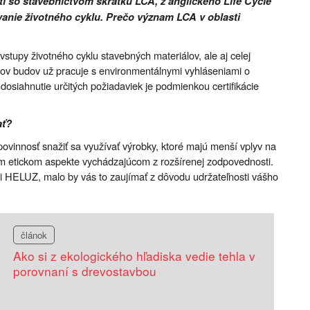
ti so stavebníctvom skratku LCA, z anglického Life Cycle
anie životného cyklu. Prečo význam LCA v oblasti
tupy životného cyklu stavebných materiálov, ale aj celej
mov budov už pracuje s environmentálnymi vyhláseniami o
osiahnutie určitých požiadaviek je podmienkou certifikácie
ať?
ovinnosť snažiť sa využívať výrobky, ktoré majú menší vplyv na
om etickom aspekte vychádzajúcom z rozšírenej zodpovednosti.
i HELUZ, malo by vás to zaujímať z dôvodu udržateľnosti vášho
článok
Ako si z ekologického hľadiska vedie tehla v
porovnaní s drevostavbou