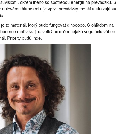
 súvislostí, okrem iného so spotrebou energií na prevádzku. S
r nulovému štandardu, je vplyv prevádzky menší a ukazujú sa
ia.
e je to materiál, ktorý bude fungovať dlhodobo. S ohľadom na
 budeme mať v krajine veľký problém nejakú vegetáciu vôbec
iál. Priority budú inde.