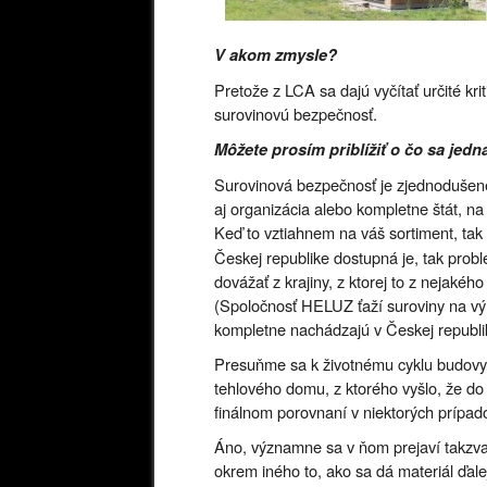
V akom zmysle?
Pretože z LCA sa dajú vyčítať určité kri
surovinovú bezpečnosť.
Môžete prosím priblížiť o čo sa jedn
Surovinová bezpečnosť je zjednodušene 
aj organizácia alebo kompletne štát, n
Keď to vztiahnem na váš sortiment, tak
Českej republike dostupná je, tak prob
dovážať z krajiny, z ktorej to z nejaké
(Spoločnosť HELUZ ťaží suroviny na výr
kompletne nachádzajú v Českej republik
Presuňme sa k životnému cyklu budovy.
tehlového domu, z ktorého vyšlo, že do
finálnom porovnaní v niektorých prípado
Áno, významne sa v ňom prejaví takzva
okrem iného to, ako sa dá materiál ďale