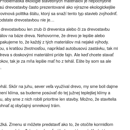
 Problematika ekológie stavebných materiálov je nepochybne
sú drevostavby často prezentované ako výrazne ekologickejšie
ovinová politika štátu, ktorý sa snaží tento typ stavieb zvýhodniť.
podstate drevostavbou nie je…
 je drevostavbou len zrub či drevenica alebo či za drevostavbu
lov na báze dreva. Nehovorme, že drevo je lepšie alebo
, opakujeme to, že každý z tých materiálov má nejaké výhody.
bu, s kratšou životnosťou, napríklad autobusovú zastávku, tak mi
reva s doskovými materiálmi príde fajn. Ale keď chcete stavať
okov, tak je za mňa lepšie mať ho z tehál. Ešte by som sa ale
.
tehál. Skôr na juhu, sever veľa využíval drevo, my sme boli dajme
ení klíma, sa budeme posúvať do tej južnej teplejšej klímy a
by sme z nich robili prioritne len stavby. Možno, že stavitelia
ohnať aj obyčajný smrekový trám.
ťažká. Zmenu si môžete predstaviť ako to, že otočíte kormidlom