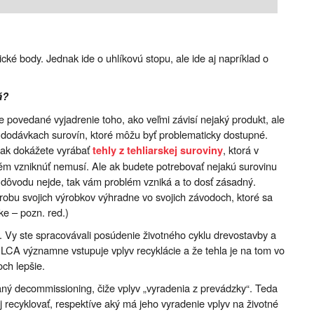
tické body. Jednak ide o uhlíkovú stopu, ale ide aj napríklad o
á?
povedané vyjadrenie toho, ako veľmi závisí nejaký produkt, ale
a dodávkach surovín, ktoré môžu byť problematicky dostupné.
 ak dokážete vyrábať
, ktorá v
tehly z tehliarskej suroviny
lém vzniknúť nemusí. Ale ak budete potrebovať nejakú surovinu
ho dôvodu nejde, tak vám problém vzniká a to dosť zásadný.
obu svojich výrobkov výhradne vo svojich závodoch, ktoré sa
e – pozn. red.)
 Vy ste spracovávali posúdenie životného cyklu drevostavby a
 LCA významne vstupuje vplyv recyklácie a že tehla je na tom vo
ch lepšie.
ný decommissioning, čiže vplyv „vyradenia z prevádzky“. Teda
j recyklovať, respektíve aký má jeho vyradenie vplyv na životné