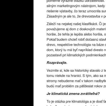
pomerne výrazne otázku udržateľnosti.
silným marketingovým nástrojom, kedy 
riešenie výstavby, čo teraz umocnila sur
Zásadným je ale to, že drevostavba v 
Záleží na nejakej našej klasifikácii. Či
považujeme aj dom z doskových materiá
horšie, že tehla je lepšia alebo horšia
Pokiaľ budem chcieť robiť dočasnú stav
drevo, respektíve technológia na báze d
dom, ktorý tu má byť napríklad dvesto r
pozastavil pri klimatických podmienkach
Rozprávajte.
Vezmite si, kde sa historicky stavalo z 
tomu niekde na hranici. S tým, ako sa m
stromy nebudeme mať v takom nadbytku, a
budú mať problém za päťdesiat rokov z
Je klimatická zmena zvrátiteľná?
To je otázka pre klimatológa a je dosť 