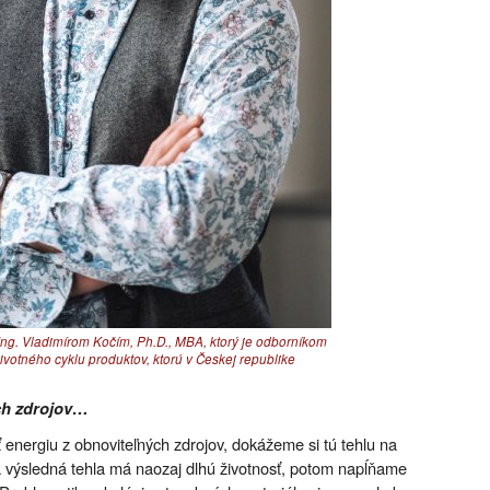
Ing. Vladimírom Kočím, Ph.D., MBA, ktorý je odborníkom
otného cyklu produktov, ktorú v Českej republike
ch zdrojov…
 energiu z obnoviteľných zdrojov, dokážeme si tú tehlu na
á výsledná tehla má naozaj dlhú životnosť, potom napĺňame