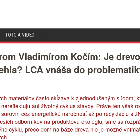
FOTO A VIDEO
rom Vladimírom Kočím: Je drev
 tehla? LCA vnáša do problemati
ých materiálov často skĺzava k zjednodušeným súdom, kt
 nereflektujú ani životný cyklus stavby. Práve ten však
i surovín cez energetickú náročnosť až po recykláciu a ž
ších odborníkov na produktovú ekológiu, sme sa rozpráv
ného cyklu, prečo dom na báze dreva nie je možné vnímať 
rch.