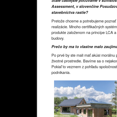
Stále častejšie počúvame v súvislos
Assessment, v slovenčine Posudzov
stavebníctva rastie?
Pretože chceme a potrebujeme poznať vs
realizácie. Mnoho certifikačných systé
produkte založenom na princípe LCA a d
budovy.
Prečo by ma to vlastne malo zaujím
Po prvé by ste mali mať akúsi morálnu p
životné prostredie. Bavíme sa o nejak
Pokiaľ to vezmem z pohľadu spoločnost
podnikania.