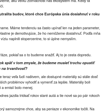
vieme, akú veľkú zotrvačnosť náš ekosystém má. Kedy tá
čí.
eutralita budov, ktoré chce Európska únia dosiahnuť v roku
ímame. Máme tendenciu sa často upínať len na jeden parameter,
a vlastne je demotivujúce, že ho nemôžeme dosiahnuť. Podľa mňa
ú víziu naplnili stopercentne, to si úplne nemyslím.
fáze, pokiaľ sa o to budeme snažiť. Aj to je cesta dopredu.
rok späť v tom zmysle, že budeme musieť trochu opustiť
 na trvanlivosť?
teraz veľa ľudí naštvem, ale dostupné materiály sú stále dosť
ích problémov vyhodiť a vymeniť za lepšie. Materiály boli
i a emisií bolo menej.
nes jazdia tridsať rokov staré autá a tie nové sa po pár rokoch
torý samozrejme chce, aby sa peniaze v ekonomike točili. Na