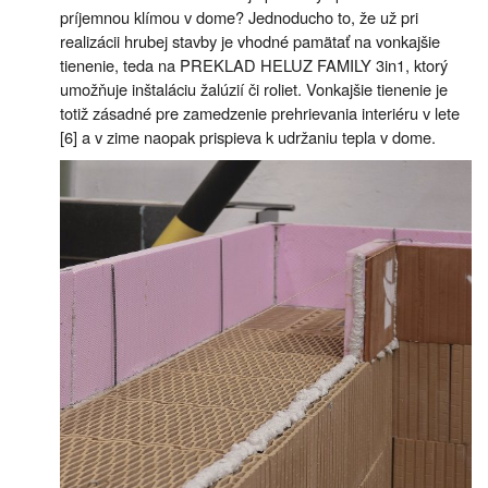
príjemnou klímou v dome? Jednoducho to, že už pri
realizácii hrubej stavby je vhodné pamätať na vonkajšie
tienenie, teda na PREKLAD HELUZ FAMILY 3in1, ktorý
umožňuje inštaláciu žalúzií či roliet. Vonkajšie tienenie je
totiž zásadné pre zamedzenie prehrievania interiéru v lete
[6] a v zime naopak prispieva k udržaniu tepla v dome.