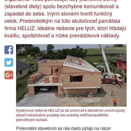
(stavebné diely) spolu bezchybne komunikovali a
zapadali do seba. Inými slovami tvorili funkčný
celok. Predovšetkým na túto skutočnosť pamätala
firma HELUZ. Ideálne riešenie pre tých, ktorí hľadajú
kvalitu, spoľahlivosť a nízke prevádzkové náklady.
Systémové riešenie HELUZ sa dá prirovnať k stavebnici umožňujúcej
stavať individuálne projekty bez potreby riešiť kompatibilitu
jednotlivých súčastí.
Potenciálni stavebníci sa nás často pýtajú na názor