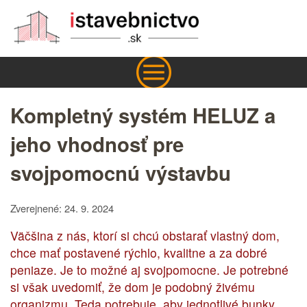
Kompletný systém HELUZ a
jeho vhodnosť pre
svojpomocnú výstavbu
Zverejnené: 24. 9. 2024
Väčšina z nás, ktorí si chcú obstarať vlastný dom,
chce mať postavené rýchlo, kvalitne a za dobré
peniaze. Je to možné aj svojpomocne. Je potrebné
si však uvedomiť, že dom je podobný živému
organizmu. Teda potrebuje, aby jednotlivé bunky