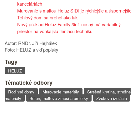
kanceláriách
Murovanie s maltou Heluz SIDI je rýchlejšie a úspornejšie
Tehlový dom sa prehol ako luk
Nový preklad Heluz Family 3in1 nosný má variabilný
priestor na vonkajšiu tieniacu techniku
Autor: RNDr. Jiří Hejhálek
Foto: HELUZ a viď popisky
Tagy
HELUZ
Tématické odbory
Rodinné domy
Murovacie materiály
Strešná krytina, strešné
materiály
Betón, maltové zmesi a omietky
Zvuková izolácia