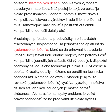
ohľadom
systémových riešení
ponúkaných výrobcami
stavebných materiálov. Náš postoj je taký, že pokiaľ je
niekto profesionálom v odbore, potom si môže dovoliť
kompletizovať stavbu z výrobkov i radu firiem, pričom si
musí samozrejme naštudovať a postrážiť vzájomnú
kompatibilitu, doriešiť detaily atď.
V ostatných prípadoch a predovšetkým pri stavbách
realizovaných svojpomocne, sa jednoznačne oplatí ísť do
systémového riešenia
, ktoré sa dá prirovnať k stavebnici
umožňujúcej stavať individuálne projekty bez potreby riešiť
kompatibilitu jednotlivých súčastí. Od výrobcu je k dispozícii
podrobný návod, alebo technická príručka. Sú vyriešené a
popísané všetky detaily, môžeme sa obrátiť na technickú
podporu atď. Nemenej dôležitou výhodou je aj to, že
rovnaké (systémové riešenie) využíva (využilo) množstvo
ďalších stavebníkov, od ktorých je možné čerpať
skúsenosti. Ak narazíte na nejaký problém, je veľká
pravdepodobnosť, že ho pred vami už niekto vyriešil.