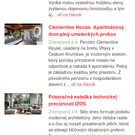
Vyniká malou výslednou hrúbkou steny,
zvýšenou objemovou hmotnosťou a tým
aj…
ísť na článok
Clementine House. Apartmánový
dom plný umeleckých prvkov
Zverejnené 6.8.
Penzión Clementine
House, usadený na brehu Vltavy v
Českom Krumlove, je vnútorným svetom,
ktorý ponúka prirodzené miesto na
odpočinok a nabáda k spomaleniu. Pokoj
je základnou kvalitou jeho priestoru. Z
pôvodného penziónu v hospodárskom
stavení z…
ísť na článok
Priezračná estetika technickej
precíznosti IZOS
Zverejnené 3.8.
Sklo dnes formuje podobu
modernej architektúry. Jeho obľuba rastie
a s ňou aj rozsah presklených plôch, ktoré
sa stávajú kľúčovým dizajnovým prvkom.