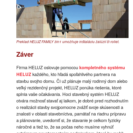
Preklad HELUZ FAMILY 3in1 umožňuje inštaláciu žalúzií či roliet.
Záver
Firma HELUZ oslovuje pomocou
kompletného systému
každého, kto hľadá spoľahlivého partnera na
HELUZ
stavbu svojho domu. Či už plánuje malý rodinný dom alebo
veľký rezidenčný projekt, HELUZ ponúka riešenia, ktoré
splnia vaše očakávania. Hoci stavebný systém HELUZ
otvára možnosť stavať aj laikom, je dobré pred rozhodnutím
o realizácii stavby svojpomocne zvážiť svoje skúsenosti a
znalosti v oblasti stavebníctva, pamätať na riadnu prípravu
a plánovanie, uvedomiť si, že stavanie je celkom fyzicky
náročné a tiež to, že sa počas neho musíme vyhnúť