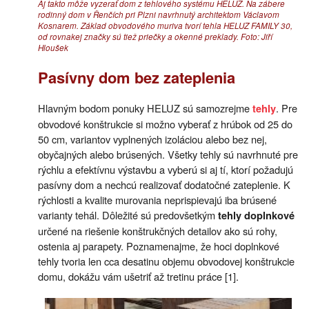
Aj takto môže vyzerať dom z tehlového systému HELUZ. Na zábere
rodinný dom v Řenčích pri Plzni navrhnutý architektom Václavom
Kosnarem. Základ obvodového muriva tvorí tehla HELUZ FAMILY 30,
od rovnakej značky sú tiež priečky a okenné preklady. Foto: Jiří
Hloušek
Pasívny dom bez zateplenia
Hlavným bodom ponuky HELUZ sú samozrejme
. Pre
tehly
obvodové konštrukcie si možno vyberať z hrúbok od 25 do
50 cm, variantov vyplnených izoláciou alebo bez nej,
obyčajných alebo brúsených. Všetky tehly sú navrhnuté pre
rýchlu a efektívnu výstavbu a vyberú si aj tí, ktorí požadujú
pasívny dom a nechcú realizovať dodatočné zateplenie. K
rýchlosti a kvalite murovania neprispievajú iba brúsené
varianty tehál. Dôležité sú predovšetkým
tehly doplnkové
určené na riešenie konštrukčných detailov ako sú rohy,
ostenia aj parapety. Poznamenajme, že hoci doplnkové
tehly tvoria len cca desatinu objemu obvodovej konštrukcie
domu, dokážu vám ušetriť až tretinu práce [1].