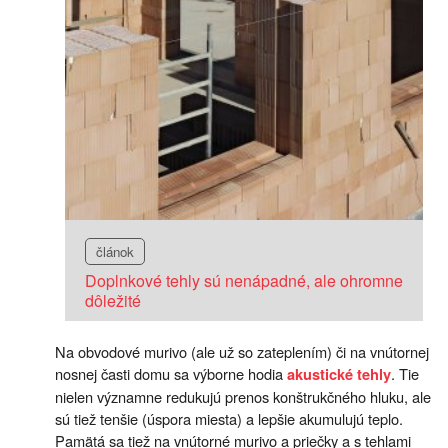
článok
Doplnkové tehly sú nenápadné, ale ohromne
dôležité
Na obvodové murivo (ale už so zateplením) či na vnútornej
nosnej časti domu sa výborne hodia
. Tie
akustické tehly
nielen významne redukujú prenos konštrukčného hluku, ale
sú tiež tenšie (úspora miesta) a lepšie akumulujú teplo.
Pamätá sa tiež na vnútorné murivo a priečky a s tehlami