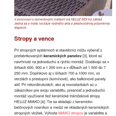
V porovnaní s cementovými maltami má HELUZ SIDI iný základ.
Jedná sa o maltu na báze vodného skla a alkalivzodrnej polymérnej
disperzii.
Stropy a vence
Pri stropných systémoch si stavebníci môžu vyberať z
prefabrikovaných
[3], ktoré sú
keramických panelov
navrhnuté na jednoduchú a rýchlu montáž. Dodávajú sa v
šírkach 600, 900 a 1 200 mm a v dĺžkach od 1 500 do 7
250 mm. Doplnkovo aj v šírkach 700 a 1000 mm, vo
verziách s prestupmi (komínové), ako balkónové panely
atď. Pri rekonštrukciách, ako aj novostavbách sú u
zákazníkov pre svoju variabilitu, presnosť a jednoduchú
montáž využívané tiež keramické trámčekové stropy
HELUZ MIAKO [4]. Tie sa skladajú z keramicko-
betónových nosníkov a medzi ne vkladaných keramických
stropných vložiek. Výhoda
MIAKO stropov
je variabilita a