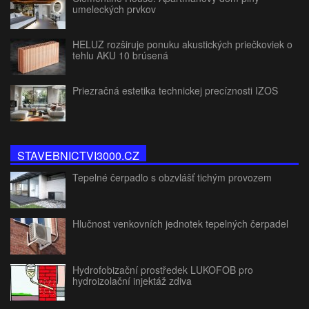
umeleckých prvkov
HELUZ rozširuje ponuku akustických priečkoviek o
tehlu AKU 10 brúsená
Priezračná estetika technickej precíznosti IZOS
STAVEBNICTVI3000.CZ
Tepelné čerpadlo s obzvlášť tichým provozem
Hlučnost venkovních jednotek tepelných čerpadel
Hydrofobizační prostředek LUKOFOB pro
hydroizolační injektáž zdiva