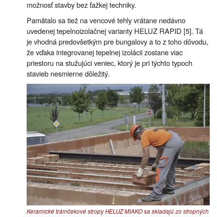
možnosť stavby bez ťažkej techniky.
Pamätalo sa tiež na vencové tehly vrátane nedávno
uvedenej tepelnoizolačnej varianty HELUZ RAPID [5]. Tá
je vhodná predovšetkým pre bungalovy a to z toho dôvodu,
že vďaka integrovanej tepelnej izolácii zostane viac
priestoru na stužujúci veniec, ktorý je pri týchto typoch
stavieb nesmierne dôležitý.
Keramické trámčekové stropy HELUZ MIAKO sa skladajú zo stropných