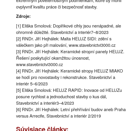
extrémnym poveternostným podmienkam, ktoré by mohli
ovplyvniť kvalitu práce či bezpečnosť stavby.
Zdroje:
[1] Eliška Smolová: Doplňkové cihly jsou nenápadné, ale
ohromně důležité. Stavebnictví a interiér7–8/2023
[2] RNDr. Jiří Hejhálek: Malta HELUZ SIDI: zdění s
válečkem jako při malování, www.stavebnictvi3000.cz
[3] RNDr. Jiří Hejhálek: Keramické stropní panely HELUZ.
Řešení poskytující okamžitou únosnost,
www.stavebnictvi3000.cz
[4] RNDr. Jiří Hejhálek: Keramické stropy HELUZ MIAKO
se hodí pro novostavby i rekonstrukce. Stavebnictví a
interiér 5–6/2023
[5] Eliška Smolová: HELUZ RAPID: Inovace od HELUZu
posune rychlost a jednoduchost stavby o kus dál,
Stavebnictví a interiér3–4/2023
[6] RNDr. Jiří Hejhálek: Letní přehřívání budov aneb Praha
versus Arrecife, Stavebnictví a interiér 2/2019
Súvisiace články: