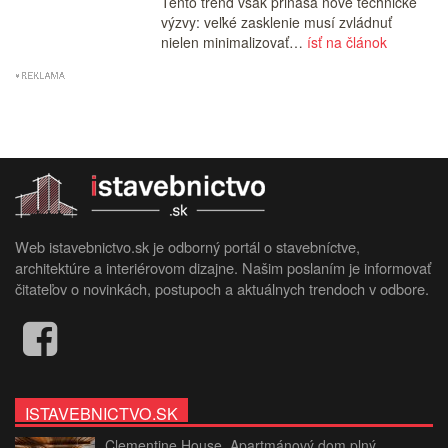
Tento trend však prináša nové technické
výzvy: veľké zasklenie musí zvládnuť
nielen minimalizovať…
ísť na článok
Web istavebnictvo.sk je odborný portál o stavebníctve,
architektúre a interiérovom dizajne. Našim poslaním je informovať
čitateľov o novinkách, postupoch a aktuálnych trendoch v odbore.
ISTAVEBNICTVO.SK
Clementine House. Apartmánový dom plný