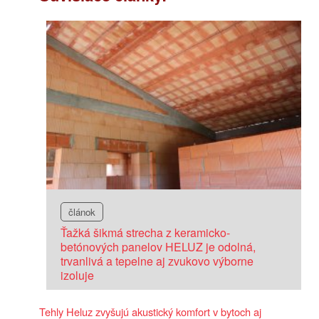
článok
Ťažká šikmá strecha z keramicko-
betónových panelov HELUZ je odolná,
trvanlivá a tepelne aj zvukovo výborne
izoluje
Tehly Heluz zvyšujú akustický komfort v bytoch aj