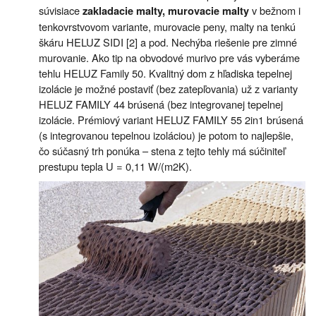
súvisiace
v bežnom i
zakladacie malty, murovacie malty
tenkovrstvovom variante, murovacie peny, malty na tenkú
škáru HELUZ SIDI [2] a pod. Nechýba riešenie pre zimné
murovanie. Ako tip na obvodové murivo pre vás vyberáme
tehlu HELUZ Family 50. Kvalitný dom z hľadiska tepelnej
izolácie je možné postaviť (bez zatepľovania) už z varianty
HELUZ FAMILY 44 brúsená (bez integrovanej tepelnej
izolácie. Prémiový variant HELUZ FAMILY 55 2in1 brúsená
(s integrovanou tepelnou izoláciou) je potom to najlepšie,
čo súčasný trh ponúka – stena z tejto tehly má súčiniteľ
prestupu tepla U = 0,11 W/(m2K).