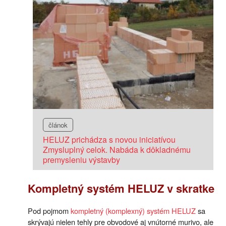
článok
HELUZ prichádza s novou iniciatívou
Zmysluplný celok. Nabáda k dôkladnému
premysleniu výstavby
Kompletný systém HELUZ v skratke
Pod pojmom
kompletný (komplexný) systém HELUZ
sa
skrývajú nielen tehly pre obvodové aj vnútorné murivo, ale