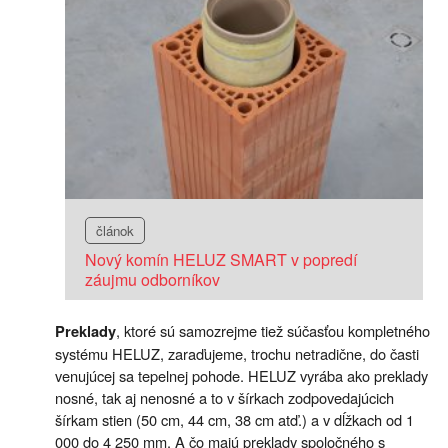
článok
Nový komín HELUZ SMART v popredí
záujmu odborníkov
, ktoré sú samozrejme tiež súčasťou kompletného
Preklady
systému HELUZ, zaraďujeme, trochu netradične, do časti
venujúcej sa tepelnej pohode. HELUZ vyrába ako preklady
nosné, tak aj nenosné a to v šírkach zodpovedajúcich
šírkam stien (50 cm, 44 cm, 38 cm atď.) a v dĺžkach od 1
000 do 4 250 mm. A čo majú preklady spoločného s