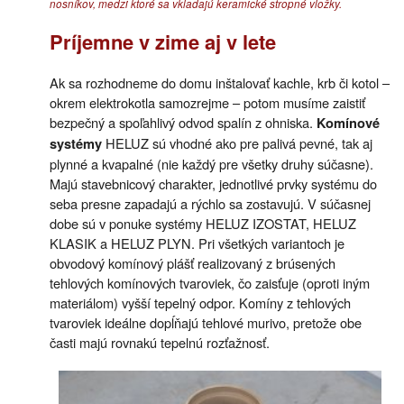
nosníkov, medzi ktoré sa vkladajú keramické stropné vložky.
Príjemne v zime aj v lete
Ak sa rozhodneme do domu inštalovať kachle, krb či kotol –
okrem elektrokotla samozrejme – potom musíme zaistiť
bezpečný a spoľahlivý odvod spalín z ohniska.
Komínové
HELUZ sú vhodné ako pre palivá pevné, tak aj
systémy
plynné a kvapalné (nie každý pre všetky druhy súčasne).
Majú stavebnicový charakter, jednotlivé prvky systému do
seba presne zapadajú a rýchlo sa zostavujú. V súčasnej
dobe sú v ponuke systémy HELUZ IZOSTAT, HELUZ
KLASIK a HELUZ PLYN. Pri všetkých variantoch je
obvodový komínový plášť realizovaný z brúsených
tehlových komínových tvaroviek, čo zaisťuje (oproti iným
materiálom) vyšší tepelný odpor. Komíny z tehlových
tvaroviek ideálne dopĺňajú tehlové murivo, pretože obe
časti majú rovnakú tepelnú rozťažnosť.