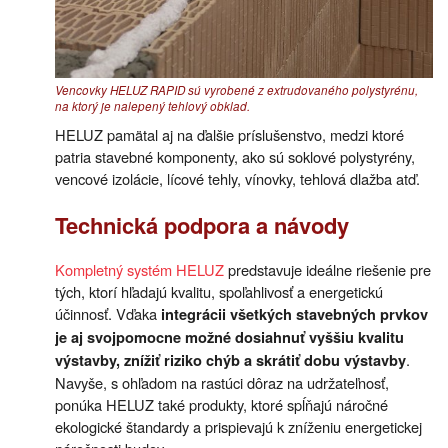
Vencovky HELUZ RAPID sú vyrobené z extrudovaného polystyrénu,
na ktorý je nalepený tehlový obklad.
HELUZ pamätal aj na ďalšie príslušenstvo, medzi ktoré
patria stavebné komponenty, ako sú soklové polystyrény,
vencové izolácie, lícové tehly, vínovky, tehlová dlažba atď.
Technická podpora a návody
Kompletný systém HELUZ
predstavuje ideálne riešenie pre
tých, ktorí hľadajú kvalitu, spoľahlivosť a energetickú
účinnosť. Vďaka
integrácii všetkých stavebných prvkov
je aj svojpomocne možné dosiahnuť vyššiu kvalitu
.
výstavby, znížiť riziko chýb a skrátiť dobu výstavby
Navyše, s ohľadom na rastúci dôraz na udržateľnosť,
ponúka HELUZ také produkty, ktoré spĺňajú náročné
ekologické štandardy a prispievajú k zníženiu energetickej