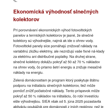
%.
Ekonomická výhodnosť slnečných
kolektorov
Pri porovnávaní ekonomických výhod fotovoltických
panelov a termických kolektorov je jasné, že slnečné
kolektory sú výhodnejšie, najmä ak ide o ohrev vody.
Fotovoltické panely síce pomáhajú znižovať náklady na
variabilnú zložku elektriny, ale neznižujú vaše fixné ná-klady
za elektrinu ani distribučné poplatky. Na druhej strane,
slnečné kolektory dokážu pokryť až 50 až 70 % nákladov
na ohrev vody, čo priamo šetrí energiu a znižuje mesačné
náklady na energiu.
Zelená domácnostiam je program ktorý poskytuje štátnu
podporu na inštaláciu slnečných kolektorov, tiež môže
pomôcť znížiť počiatočné náklady. Tento príspevok môže
pokryť až 50 % nákladov na inštaláciu, čo robí investíciu
ešte výhodnejšou. SIEA však od 5. júna 2025 pozastavila
aktiváciu poukážok pre domácnosti z iných regiónov, než je