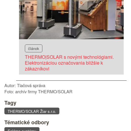
článok
THERMO|SOLAR s novými technológiami.
Elektronizáciou označovania bližšie k
zákazníkovi
Autor: Tlačová správa
Foto: archív firmy THERMO/SOLAR
Tagy
THERMO/SOLAR Žiar s.r.o.
Tématické odbory
Solárne systémy