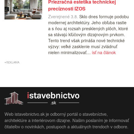
Priezračná estetika technickej
precíznosti IZOS
Zverejnené 3.8.
Sklo dnes formuje podobu
modernej architektúry. Jeho obľuba rastie
a s ňou aj rozsah presklených plôch, ktoré
sa stávajú kľúčovým dizajnovým prvkom.
Tento trend však prináša nové technické
výzvy: veľké zasklenie musí zvládnuť
nielen minimalizovať…
ísť na článok
Web istavebnictvo.sk je odborný portál o stavebníctve,
architektúre a interiérovom dizajne. Našim poslaním je informovať
čitateľov o novinkách, postupoch a aktuálnych trendoch v odbore.