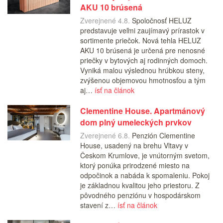
AKU 10 brúsená
Zverejnené 4.8.
Spoločnosť HELUZ
predstavuje veľmi zaujímavý prírastok v
sortimente priečok. Nová tehla HELUZ
AKU 10 brúsená je určená pre nenosné
priečky v bytových aj rodinných domoch.
Vyniká malou výslednou hrúbkou steny,
zvýšenou objemovou hmotnosťou a tým
aj…
ísť na článok
Clementine House. Apartmánový
dom plný umeleckých prvkov
Zverejnené 6.8.
Penzión Clementine
House, usadený na brehu Vltavy v
Českom Krumlove, je vnútorným svetom,
ktorý ponúka prirodzené miesto na
odpočinok a nabáda k spomaleniu. Pokoj
je základnou kvalitou jeho priestoru. Z
pôvodného penziónu v hospodárskom
stavení z…
ísť na článok