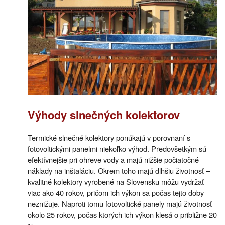
Výhody slnečných kolektorov
Termické slnečné kolektory ponúkajú v porovnaní s
fotovoltickými panelmi niekoľko výhod. Predovšetkým sú
efektívnejšie pri ohreve vody a majú nižšie počiatočné
náklady na inštaláciu. Okrem toho majú dlhšiu životnosť –
kvalitné kolektory vyrobené na Slovensku môžu vydržať
viac ako 40 rokov, pričom ich výkon sa počas tejto doby
neznižuje. Naproti tomu fotovoltické panely majú životnosť
okolo 25 rokov, počas ktorých ich výkon klesá o približne 20