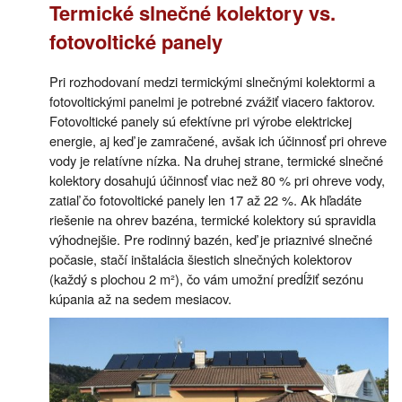
Termické slnečné kolektory vs.
fotovoltické panely
Pri rozhodovaní medzi termickými slnečnými kolektormi a
fotovoltickými panelmi je potrebné zvážiť viacero faktorov.
Fotovoltické panely sú efektívne pri výrobe elektrickej
energie, aj keď je zamračené, avšak ich účinnosť pri ohreve
vody je relatívne nízka. Na druhej strane, termické slnečné
kolektory dosahujú účinnosť viac než 80 % pri ohreve vody,
zatiaľ čo fotovoltické panely len 17 až 22 %. Ak hľadáte
riešenie na ohrev bazéna, termické kolektory sú spravidla
výhodnejšie. Pre rodinný bazén, keď je priaznivé slnečné
počasie, stačí inštalácia šiestich slnečných kolektorov
(každý s plochou 2 m²), čo vám umožní predĺžiť sezónu
kúpania až na sedem mesiacov.