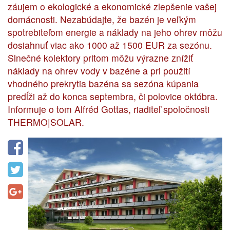
záujem o ekologické a ekonomické zlepšenie vašej
domácnosti. Nezabúdajte, že bazén je veľkým
spotrebiteľom energie a náklady na jeho ohrev môžu
dosiahnuť viac ako 1000 až 1500 EUR za sezónu.
Slnečné kolektory pritom môžu výrazne znížiť
náklady na ohrev vody v bazéne a pri použití
vhodného prekrytia bazéna sa sezóna kúpania
predĺži až do konca septembra, či polovice októbra.
Informuje o tom Alfréd Gottas, riaditeľ spoločnosti
THERMO|SOLAR.