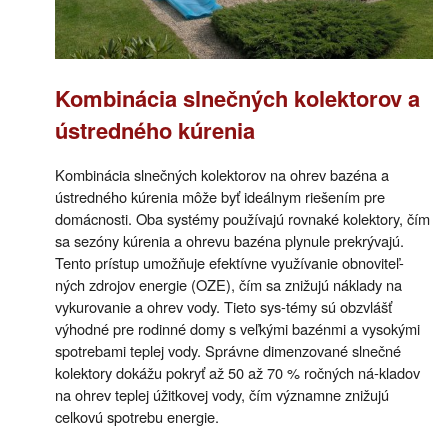
Kombinácia slnečných kolektorov a
ústredného kúrenia
Kombinácia slnečných kolektorov na ohrev bazéna a
ústredného kúrenia môže byť ideálnym riešením pre
domácnosti. Oba systémy používajú rovnaké kolektory, čím
sa sezóny kúrenia a ohrevu bazéna plynule prekrývajú.
Tento prístup umožňuje efektívne využívanie obnoviteľ-
ných zdrojov energie (OZE), čím sa znižujú náklady na
vykurovanie a ohrev vody. Tieto sys-témy sú obzvlášť
výhodné pre rodinné domy s veľkými bazénmi a vysokými
spotrebami teplej vody. Správne dimenzované slnečné
kolektory dokážu pokryť až 50 až 70 % ročných ná-kladov
na ohrev teplej úžitkovej vody, čím významne znižujú
celkovú spotrebu energie.