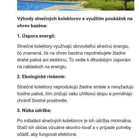
Výhody slnečných kolektorov s využitím poukážok na
ohrev bazéna:
1. Úspora energií:
Slnečné kolektory využívajú obnoviteľnú slnečnú energiu,
čo znamená, že na ohrev bazéna nepotrebujete žiadne
drahé palivá ani elektrinu. To vedie k dlhodobým úsporám
na nákladoch na energiu.
2. Ekologické riešenie:
Slnečné kolektory neprodukujú žiadne emisie a nevyžadujú
fosílne palivá, čím znižujú vašu uhlíkovú stopu a pomáhajú
chrániť životné prostredie.
3. Nízka údržba:
Po inštalácii slnečných kolektorov je ich údržba minimálna.
Stačí ich občas vizuálne skontro-lovať a v prípade potreby
očistiť, aby fungovali efektívne.