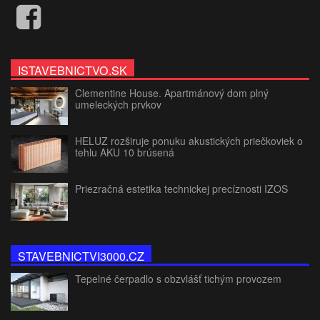
ISTAVEBNICTVO.SK
Clementine House. Apartmánový dom plný
umeleckých prvkov
HELUZ rozširuje ponuku akustických priečkoviek o
tehlu AKU 10 brúsená
Priezračná estetika technickej precíznosti IZOS
STAVEBNICTVI3000.CZ
Tepelné čerpadlo s obzvlášť tichým provozem