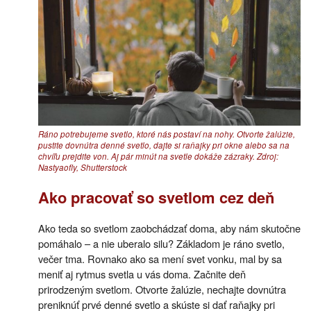
Ráno potrebujeme svetlo, ktoré nás postaví na nohy. Otvorte žalúzie,
pustite dovnútra denné svetlo, dajte si raňajky pri okne alebo sa na
chvíľu prejdite von. Aj pár minút na svetle dokáže zázraky. Zdroj:
Nastyaofly, Shutterstock
Ako pracovať so svetlom cez deň
Ako teda so svetlom zaobchádzať doma, aby nám skutočne
pomáhalo – a nie uberalo silu? Základom je ráno svetlo,
večer tma. Rovnako ako sa mení svet vonku, mal by sa
meniť aj rytmus svetla u vás doma. Začnite deň
prirodzeným svetlom. Otvorte žalúzie, nechajte dovnútra
preniknúť prvé denné svetlo a skúste si dať raňajky pri