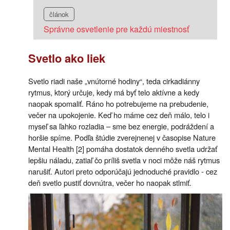
článok
Správne osvetlenie pre každú miestnosť
Svetlo ako liek
Svetlo riadi naše „vnútorné hodiny“, teda cirkadiánny
rytmus, ktorý určuje, kedy má byť telo aktívne a kedy
naopak spomaliť. Ráno ho potrebujeme na prebudenie,
večer na upokojenie. Keď ho máme cez deň málo, telo i
myseľ sa ľahko rozladia – sme bez energie, podráždení a
horšie spíme. Podľa štúdie zverejnenej v časopise Nature
Mental Health [2] pomáha dostatok denného svetla udržať
lepšiu náladu, zatiaľ čo príliš svetla v noci môže náš rytmus
narušiť. Autori preto odporúčajú jednoduché pravidlo - cez
deň svetlo pustiť dovnútra, večer ho naopak stlmiť.