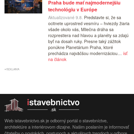
Praha bude mať najmodernejšiu
technológiu v Európe
Aktualizované 9.8.
Predstavte si, že sa
ocitnete uprostred vesmíru – hviezdy žiaria
všade okolo vás, Mliečna dráha sa
rozprestiera nad hlavou a planéty sa zdajú
byť na dosah ruky. Presne taký zážitok
ponúkne Planetárium Praha, ktoré
prechádza najväčšou modernizáciou…
ísť
na článok
Web istavebnictvo.sk je odborný portál o stavebníctve,
architektúre a interiérovom dizajne. Našim poslaním je informovať
čitateľov o novinkách, postupoch a aktuálnych trendoch v odbore.