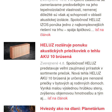
zameriavame predovšetkým na jeho
tepelnoizolačné vlastnosti, nemenej
dôležité sú však aj schopnosti v oblasti
akustickej izolácie. Spoločnosť HELUZ
IZOS ponúka jedno z najkomplexnejších
riešení na trhu – spája špičkovú…
ísť na
článok
HELUZ rozširuje ponuku
akustických priečkoviek o tehlu
AKU 10 brúsená
Zverejnené 4.8.
Spoločnosť HELUZ
predstavuje veľmi zaujímavý prírastok v
sortimente priečok. Nová tehla HELUZ
AKU 10 brúsená je určená pre nenosné
priečky v bytových aj rodinných domoch.
Vyniká malou výslednou hrúbkou steny,
zvýšenou objemovou hmotnosťou a tým
aj…
ísť na článok
Hviezdy ako na dlani: Planetárium