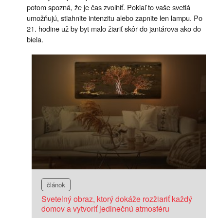
potom spozná, že je čas zvoľniť. Pokiaľ to vaše svetlá
umožňujú, stiahnite intenzitu alebo zapnite len lampu. Po
21. hodine už by byt malo žiariť skôr do jantárova ako do
biela.
článok
Svetelný obraz, ktorý dokáže rozžiariť každý
domov a vytvoriť jedinečnú atmosféru