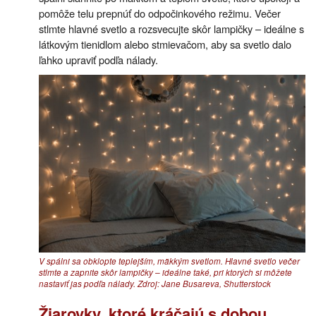
pomôže telu prepnúť do odpočinkového režimu. Večer
stlmte hlavné svetlo a rozsvecujte skôr lampičky – ideálne s
látkovým tienidlom alebo stmievačom, aby sa svetlo dalo
ľahko upraviť podľa nálady.
V spálni sa obklopte teplejším, mäkkým svetlom. Hlavné svetlo večer
stlmte a zapnite skôr lampičky – ideálne také, pri ktorých si môžete
nastaviť jas podľa nálady. Zdroj: Jane Busareva, Shutterstock
Žiarovky, ktoré kráčajú s dobou