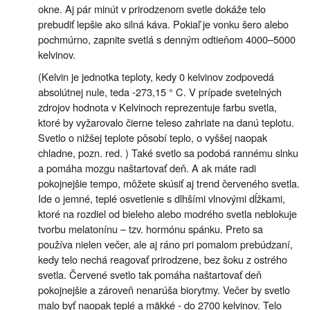
okne. Aj pár minút v prirodzenom svetle dokáže telo
prebudiť lepšie ako silná káva. Pokiaľ je vonku šero alebo
pochmúrno, zapnite svetlá s denným odtieňom 4000–5000
kelvinov.
(Kelvin je jednotka teploty, kedy 0 kelvinov zodpovedá
absolútnej nule, teda -273,15 ° C. V prípade svetelných
zdrojov hodnota v Kelvinoch reprezentuje farbu svetla,
ktoré by vyžarovalo čierne teleso zahriate na danú teplotu.
Svetlo o nižšej teplote pôsobí teplo, o vyššej naopak
chladne, pozn. red. ) Také svetlo sa podobá rannému slnku
a pomáha mozgu naštartovať deň. A ak máte radi
pokojnejšie tempo, môžete skúsiť aj trend červeného svetla.
Ide o jemné, teplé osvetlenie s dlhšími vlnovými dĺžkami,
ktoré na rozdiel od bieleho alebo modrého svetla neblokuje
tvorbu melatonínu – tzv. hormónu spánku. Preto sa
používa nielen večer, ale aj ráno pri pomalom prebúdzaní,
kedy telo nechá reagovať prirodzene, bez šoku z ostrého
svetla. Červené svetlo tak pomáha naštartovať deň
pokojnejšie a zároveň nenarúša biorytmy. Večer by svetlo
malo byť naopak teplé a mäkké - do 2700 kelvinov. Telo