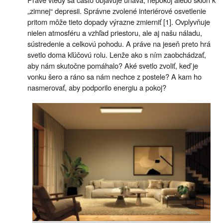
„zimnej“ depresii. Správne zvolené interiérové osvetlenie
pritom môže tieto dopady výrazne zmierniť [1]. Ovplyvňuje
nielen atmosféru a vzhľad priestoru, ale aj našu náladu,
sústredenie a celkovú pohodu. A práve na jeseň preto hrá
svetlo doma kľúčovú rolu. Lenže ako s ním zaobchádzať,
aby nám skutočne pomáhalo? Aké svetlo zvoliť, keď je
vonku šero a ráno sa nám nechce z postele? A kam ho
nasmerovať, aby podporilo energiu a pokoj?