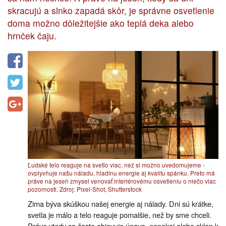
skracujú a slnko zapadá skôr, je správne osvetlenie
doma možno dôležitejšie ako teplá deka alebo
hrnček čaju.
Ľudské telo reaguje na svetlo viac, než si možno uvedomujeme -
ovplyvňuje našu náladu, hladinu energie aj kvalitu spánku. Preto má
práve na jeseň zmysel venovať interiérovému osvetleniu o niečo viac
pozornosti. Zdroj: Pixel-Shot, Shutterstock
Zima býva skúškou našej energie aj nálady. Dni sú krátke,
svetla je málo a telo reaguje pomalšie, než by sme chceli.
Práve vtedy sa často objavuje únava, nepokoj alebo sklon k