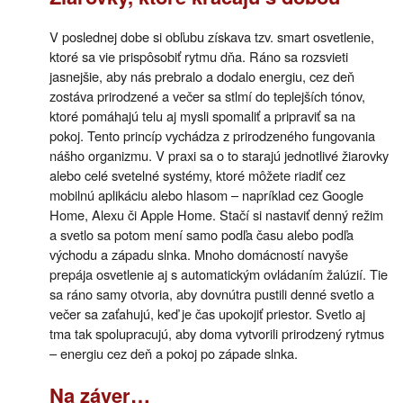
V poslednej dobe si obľubu získava tzv. smart osvetlenie,
ktoré sa vie prispôsobiť rytmu dňa. Ráno sa rozsvieti
jasnejšie, aby nás prebralo a dodalo energiu, cez deň
zostáva prirodzené a večer sa stlmí do teplejších tónov,
ktoré pomáhajú telu aj mysli spomaliť a pripraviť sa na
pokoj. Tento princíp vychádza z prirodzeného fungovania
nášho organizmu. V praxi sa o to starajú jednotlivé žiarovky
alebo celé svetelné systémy, ktoré môžete riadiť cez
mobilnú aplikáciu alebo hlasom – napríklad cez Google
Home, Alexu či Apple Home. Stačí si nastaviť denný režim
a svetlo sa potom mení samo podľa času alebo podľa
východu a západu slnka. Mnoho domácností navyše
prepája osvetlenie aj s automatickým ovládaním žalúzií. Tie
sa ráno samy otvoria, aby dovnútra pustili denné svetlo a
večer sa zaťahujú, keď je čas upokojiť priestor. Svetlo aj
tma tak spolupracujú, aby doma vytvorili prirodzený rytmus
– energiu cez deň a pokoj po západe slnka.
Na záver…