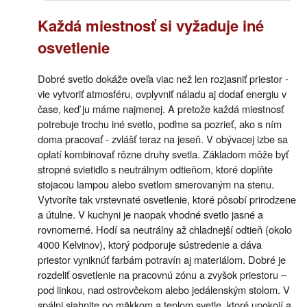
Každá miestnosť si vyžaduje iné
osvetlenie
Dobré svetlo dokáže oveľa viac než len rozjasniť priestor -
vie vytvoriť atmosféru, ovplyvniť náladu aj dodať energiu v
čase, keď ju máme najmenej. A pretože každá miestnosť
potrebuje trochu iné svetlo, poďme sa pozrieť, ako s ním
doma pracovať - zvlášť teraz na jeseň. V obývacej izbe sa
oplatí kombinovať rôzne druhy svetla. Základom môže byť
stropné svietidlo s neutrálnym odtieňom, ktoré doplňte
stojacou lampou alebo svetlom smerovaným na stenu.
Vytvoríte tak vrstevnaté osvetlenie, ktoré pôsobí prirodzene
a útulne. V kuchyni je naopak vhodné svetlo jasné a
rovnomerné. Hodí sa neutrálny až chladnejší odtieň (okolo
4000 Kelvinov), ktorý podporuje sústredenie a dáva
priestor vyniknúť farbám potravín aj materiálom. Dobré je
rozdeliť osvetlenie na pracovnú zónu a zvyšok priestoru –
pod linkou, nad ostrovčekom alebo jedálenským stolom. V
spálni siahnite po mäkkom a teplom svetle, ktoré upokojí a