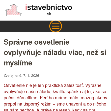
Správne osvetlenie
ovplyvňuje náladu viac, než si
myslíme
Zverejnené: 7. 1. 2026
Osvetlenie nie je len praktická záležitosť. Výrazne
ovplyvňuje našu náladu, kvalitu spánku aj to, ako sa
počas dňa cítime. Keď ho máme málo, mozog akoby
prepol na úsporný režim – sme unavení a do ničoho
sa nám nechce. A práve na jeseň, kedy sa dni