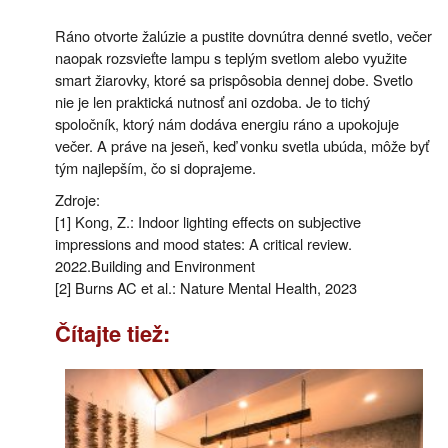
Ráno otvorte žalúzie a pustite dovnútra denné svetlo, večer
naopak rozsvieťte lampu s teplým svetlom alebo využite
smart žiarovky, ktoré sa prispôsobia dennej dobe. Svetlo
nie je len praktická nutnosť ani ozdoba. Je to tichý
spoločník, ktorý nám dodáva energiu ráno a upokojuje
večer. A práve na jeseň, keď vonku svetla ubúda, môže byť
tým najlepším, čo si doprajeme.
Zdroje:
[1] Kong, Z.: Indoor lighting effects on subjective
impressions and mood states: A critical review.
2022.Building and Environment
[2] Burns AC et al.: Nature Mental Health, 2023
Čítajte tiež: