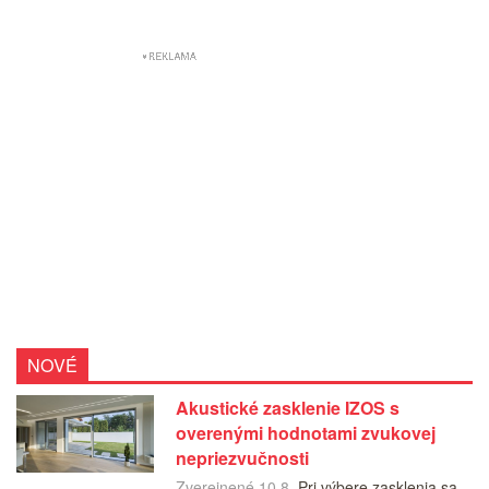
NOVÉ
Akustické zasklenie IZOS s
overenými hodnotami zvukovej
nepriezvučnosti
Zverejnené 10.8.
Pri výbere zasklenia sa