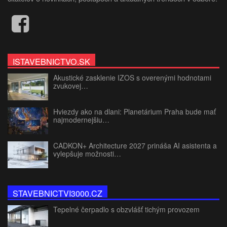
ISTAVEBNICTVO.SK
Akustické zasklenie IZOS s overenými hodnotami
zvukovej…
Hviezdy ako na dlani: Planetárium Praha bude mať
najmodernejšiu…
CADKON+ Architecture 2027 prináša AI asistenta a
vylepšuje možnosti…
STAVEBNICTVI3000.CZ
Tepelné čerpadlo s obzvlášť tichým provozem