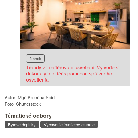
článok
Trendy v interiérovom osvetlení. Vytvorte si
dokonalý interiér s pomocou správneho
osvetlenia
Autor: Mgr. Kateřina Saidl
Foto: Shutterstock
Tématické odbory
Bytové doplnky
Vybavenie interiérov ostatné