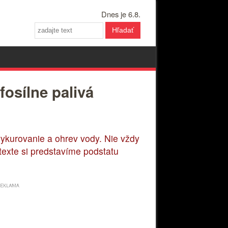
Dnes je 6.8.
Hľadať
osílne palivá
ykurovanie a ohrev vody. Nie vždy
 texte si predstavíme podstatu