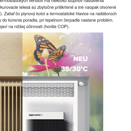
termostatických ventilov má niekoľko stupňov nastavenia
ykurovacie telesá sú zbytočne priškrtené a iné naopak otvorené
). Zatiaľ čo plynový kotol a termostatické hlavice na radiátoroch
dy do kúrenia poradia, pri tepelnom čerpadle nastane problém.
javí na nižšej účinnosti (horšie COP).