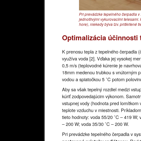
Pri prevádzke tepelného čerpadla v 
jednotlivými vykurovacími telesami. 
hore), niekedy býva tzv. priškrtené ti
Optimalizácia účinnosti
K prenosu tepla z tepelného čerpadla (
využíva voda [2]. Vďaka jej vysokej mern
0,5 m/s (teplovodné kúrenie je navrhov
18mm medenou trubkou s vnútorným pri
vodou a spiatočkou 5 ˚C potom polovinu
Aby sa však tepelný rozdiel medzi vstu
kúriť zodpovedajúcim výkonom. Samotný v
vstupnej vody (hodnota pred lomítkom v
teplote vzduchu v miestnosti. Príkladom,
tieto hodnoty: voda 55/20 ˚C – 419 W;
– 200 W; voda 35/30 ˚C – 200 W.
Pri prevádzke tepelného čerpadla v sy