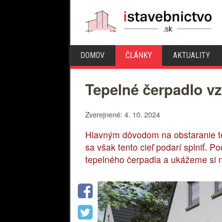
DOMOV
ČLÁNKY
AKTUALITY
Tepelné čerpadlo vz
Zverejnené: 4. 10. 2024
Hlavným dôvodom na obstaranie te
sa však tento cieľ podarí splniť. 
tepelného čerpadla a ukážeme si n