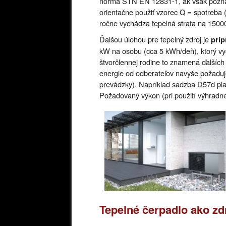
norma STN EN 12831-1, ak však poznám
orientačne použiť vzorec Q = spotreba
ročne vychádza tepelná strata na 1500
Ďalšou úlohou pre tepelný zdroj je
príp
kW na osobu (cca 5 kWh/deň), ktorý vyc
štvorčlennej rodine to znamená ďalších 
energie od odberateľov navyše požaduj
prevádzky). Napríklad sadzba D57d plat
Požadovaný výkon (pri použití výhradne
Tepelné čerpadlo ako zd