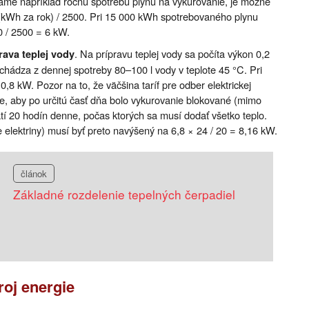
e napríklad ročnú spotrebu plynu na vykurovanie, je možné
 (kWh za rok) / 2500. Pri 15 000 kWh spotrebovaného plynu
0 / 2500 = 6 kW.
. Na prípravu teplej vody sa počíta výkon 0,2
rava teplej vody
hádza z dennej spotreby 80–100 l vody v teplote 45 °C. Pri
0,8 kW. Pozor na to, že väčšina taríf pre odber elektrickej
e, aby po určitú časť dňa bolo vykurovanie blokované (mimo
í 20 hodín denne, počas ktorých sa musí dodať všetko teplo.
 elektriny) musí byť preto navýšený na 6,8 × 24 / 20 = 8,16 kW.
článok
Základné rozdelenie tepelných čerpadiel
roj energie