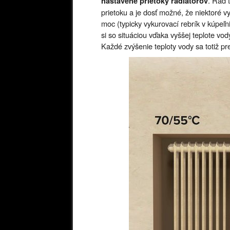
. Rad 
nastavené prietoky radiátorov
prietoku a je dosť možné, že niektoré v
moc (typicky vykurovací rebrík v kúpeľni
si so situáciou vďaka vyššej teplote vo
Každé zvýšenie teploty vody sa totiž pre