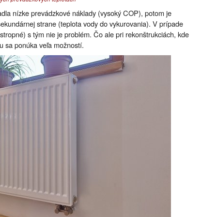
adla nízke prevádzkové náklady (vysoký COP), potom je
a sekundárnej strane (teplota vody do vykurovania). V prípade
tropné) s tým nie je problém. Čo ale pri rekonštrukciách, kde
tu sa ponúka veľa možností.