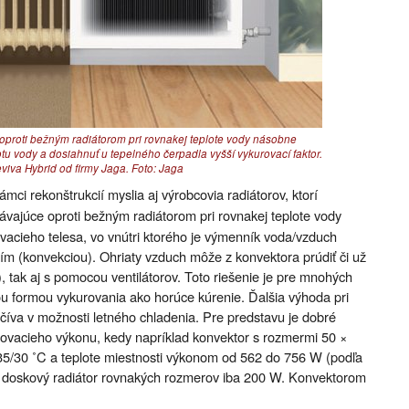
proti bežným radiátorom pri rovnakej teplote vody násobne
otu vody a dosiahnuť u tepelného čerpadla vyšší vykurovací faktor.
iva Hybrid od firmy Jaga. Foto: Jaga
mci rekonštrukcií myslia aj výrobcovia radiátorov, ktorí
vajúce oproti bežným radiátorom pri rovnakej teplote vody
vacieho telesa, vo vnútri ktorého je výmenník voda/vzduch
ním (konvekciou). Ohriaty vzduch môže z konvektora prúdiť či už
, tak aj s pomocou ventilátorov. Toto riešenie je pre mnohých
ou formou vykurovania ako horúce kúrenie. Ďalšia výhoda pri
číva v možnosti letného chladenia. Pre predstavu je dobré
ovacieho výkonu, kedy napríklad konvektor s rozmermi 50 ×
35/30 ˚C a teplote miestnosti výkonom od 562 do 756 W (podľa
ežný doskový radiátor rovnakých rozmerov iba 200 W. Konvektorom