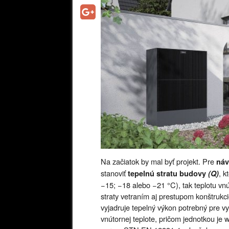
Na začiatok by mal byť projekt. Pre
náv
stanoviť
, k
tepelnú stratu budovy
(Q)
−15; −18 alebo −21 °C), tak teplotu vnú
straty vetraním aj prestupom konštruk
vyjadruje tepelný výkon potrebný pre vy
vnútornej teplote, pričom jednotkou je 