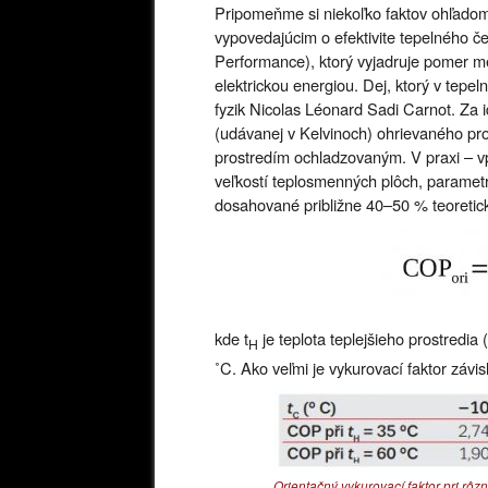
Pripomeňme si niekoľko faktov ohľadom
vypovedajúcim o efektivite tepelného če
Performance), ktorý vyjadruje pomer 
elektrickou energiou. Dej, ktorý v tepel
fyzik Nicolas Léonard Sadi Carnot. Za
(udávanej v Kelvinoch) ohrievaného pro
prostredím ochladzovaným. V praxi – vp
veľkostí teplosmenných plôch, parametr
dosahované približne 40–50 % teoretick
kde t
je teplota teplejšieho prostredia 
H
˚C. Ako veľmi je vykurovací faktor závi
Orientačný vykurovací faktor pri rô