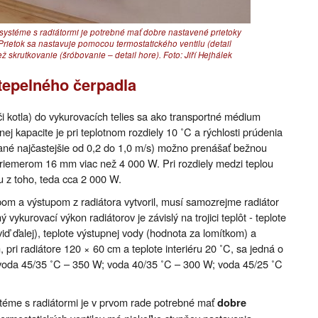
systéme s radiátormi je potrebné mať dobre nastavené prietoky
Prietok sa nastavuje pomocou termostatického ventilu (detail
ež skrutkovanie (šróbovanie – detail hore). Foto: Jiří Hejhálek
 tepelného čerpadla
či kotla) do vykurovacích telies sa ako transportné médium
ej kapacite je pri teplotnom rozdiely 10 ˚C a rýchlosti prúdenia
ané najčastejšie od 0,2 do 1,0 m/s) možno prenášať bežnou
emerom 16 mm viac než 4 000 W. Pri rozdiely medzi teplou
 z toho, teda cca 2 000 W.
pom a výstupom z radiátora vytvoril, musí samozrejme radiátor
ykurovací výkon radiátorov je závislý na trojici teplôt - teplote
iď ďalej), teplote výstupnej vody (hodnota za lomítkom) a
 pri radiátore 120 × 60 cm a teplote interiéru 20 ˚C, sa jedná o
 voda 45/35 ˚C – 350 W; voda 40/35 ˚C – 300 W; voda 45/25 ˚C
stéme s radiátormi je v prvom rade potrebné mať
dobre