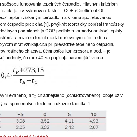
 spôsobu fungovania tepelných čerpadiel. Hlavným kritériom
rpadla je tzv. vykurovací faktor – COP (Coefficient Of
medzi teplom získaným čerpadlom a k tomu spotrebovanou
nom čerpadle prebieha [1], prvýkrát teoreticky popísal francúzsky
 ideálnych podmienok je COP podielom termodynamickej teploty
stredia a rozdielu teplôt medzi ohrievaným prostredím a
lyvom strát vznikajúcich pri prevádzke tepelného čerpadla,
ov reálneho chladiva, účinnosťou kompresora a pod. – je
ej hodnoty, čo (pre 40 %) popisuje nasledujúci vzorec:
(vyhrievaného) a t
chladnejšieho (ochladzovaného), oboje už v
C
slý na spomenutých teplotách ukazuje tabuľka 1.
znych prevádzkových teplotách