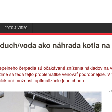
FOTO A VIDEO
duch/voda ako náhrada kotla na f
pelného čerpadla sú očakávané zníženia nákladov na v
Poďme sa teda tejto problematike venovať podrobnejšie. V
iektoré možnosti optimalizácie jeho chodu.