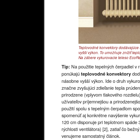
Teplovodné konvektory dodávajúce o
vyšší výkon. To umožňuje znížiť tepl
Na zábere vykurovacie teleso EcoRev
Na použitie tepelných čerpadiel v rá
Tip:
ponúkajú
dodá
teplovodné konvektory
násobne vyšší výkon. Ide o druh vykuro
značne zvyšujúci zdieľanie tepla prúde
prirodzene (vplyvom tlakového rozdielu)
užívateľov príjemnejšou a prirodzenejš
použití spolu s tepelným čerpadlom spo
spomenúť aj konkrétne navýšenie vykur
120 cm disponuje pri teplotnom spáde 
rýchlosti ventilátora) [2], zatiaľ čo b
venujeme samostatný článok.