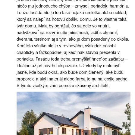
niečo mu jednoducho chýba – zmysel, poriadok, harmónia.
Lenže fasáda nie je len taká nejaká omietka alebo obklad,
ktorý sa nalepí na hotovú obálku domu. Je to vlastne taká
tvár domu. Mala by odrážať, čo sa deje vo vnútri,
nadväzovať na rozvrhnutie miestností, ladiť s oknami,
dverami, terénom aj s tým, ako je dom posadený do okolia.
Keď toto všetko nie je v rovnováhe, výsledok pôsobí
chaoticky a ťažkopádne, aj keď inak stavba prebehla v
poriadku. Fasádu teda treba premýšľať hneď od začiatku –
ideálne už pri návrhu dispozície. Už vtedy by malo byť
jasné, kde budú okná, ako bude dom členený, aké budú
proporcie a aký materiál alebo farba tomu najlepšie sadne.
S týmto všetkým vám pomôže skúsený architekt.