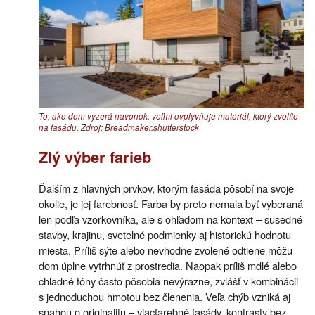
To, ako dom vyzerá navonok, veľmi ovplyvňuje materiál, ktorý zvolíte
na fasádu. Zdroj: Breadmaker,shutterstock
Zlý výber farieb
Ďalším z hlavných prvkov, ktorým fasáda pôsobí na svoje
okolie, je jej farebnosť. Farba by preto nemala byť vyberaná
len podľa vzorkovníka, ale s ohľadom na kontext – susedné
stavby, krajinu, svetelné podmienky aj historickú hodnotu
miesta. Príliš sýte alebo nevhodne zvolené odtiene môžu
dom úplne vytrhnúť z prostredia. Naopak príliš mdlé alebo
chladné tóny často pôsobia nevýrazne, zvlášť v kombinácii
s jednoduchou hmotou bez členenia. Veľa chýb vzniká aj
snahou o originalitu – viacfarebné fasády, kontrasty bez