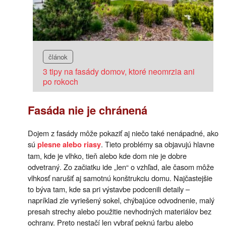
článok
3 tipy na fasády domov, ktoré neomrzia ani
po rokoch
Fasáda nie je chránená
Dojem z fasády môže pokaziť aj niečo také nenápadné, ako
sú
. Tieto problémy sa objavujú hlavne
plesne alebo riasy
tam, kde je vlhko, tieň alebo kde dom nie je dobre
odvetraný. Zo začiatku ide „len“ o vzhľad, ale časom môže
vlhkosť narušiť aj samotnú konštrukciu domu. Najčastejšie
to býva tam, kde sa pri výstavbe podcenili detaily –
napríklad zle vyriešený sokel, chýbajúce odvodnenie, malý
presah strechy alebo použitie nevhodných materiálov bez
ochrany. Preto nestačí len vybrať peknú farbu alebo