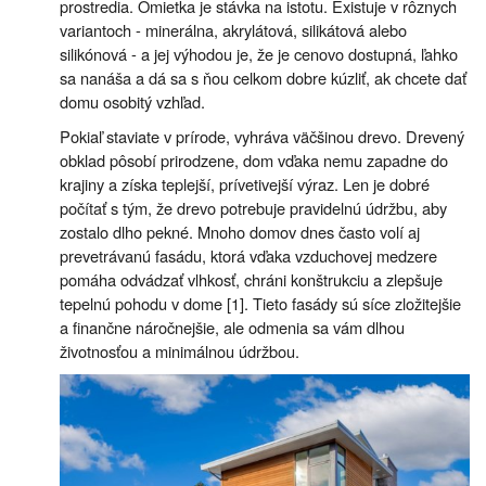
prostredia. Omietka je stávka na istotu. Existuje v rôznych
variantoch - minerálna, akrylátová, silikátová alebo
silikónová - a jej výhodou je, že je cenovo dostupná, ľahko
sa nanáša a dá sa s ňou celkom dobre kúzliť, ak chcete dať
domu osobitý vzhľad.
Pokiaľ staviate v prírode, vyhráva väčšinou drevo. Drevený
obklad pôsobí prirodzene, dom vďaka nemu zapadne do
krajiny a získa teplejší, prívetivejší výraz. Len je dobré
počítať s tým, že drevo potrebuje pravidelnú údržbu, aby
zostalo dlho pekné. Mnoho domov dnes často volí aj
prevetrávanú fasádu, ktorá vďaka vzduchovej medzere
pomáha odvádzať vlhkosť, chráni konštrukciu a zlepšuje
tepelnú pohodu v dome [1]. Tieto fasády sú síce zložitejšie
a finančne náročnejšie, ale odmenia sa vám dlhou
životnosťou a minimálnou údržbou.