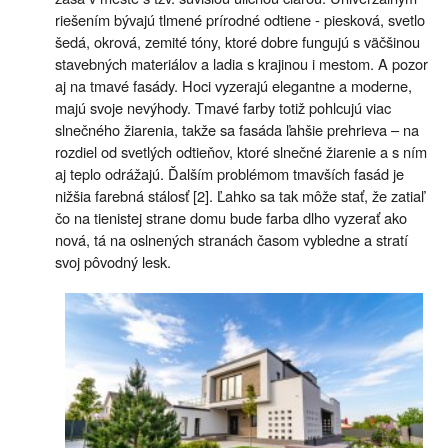
riešením bývajú tlmené prírodné odtiene - piesková, svetlo
šedá, okrová, zemité tóny, ktoré dobre fungujú s väčšinou
stavebných materiálov a ladia s krajinou i mestom. A pozor
aj na tmavé fasády. Hoci vyzerajú elegantne a moderne,
majú svoje nevýhody. Tmavé farby totiž pohlcujú viac
slnečného žiarenia, takže sa fasáda ľahšie prehrieva – na
rozdiel od svetlých odtieňov, ktoré slnečné žiarenie a s ním
aj teplo odrážajú. Ďalším problémom tmavších fasád je
nižšia farebná stálosť [2]. Ľahko sa tak môže stať, že zatiaľ
čo na tienistej strane domu bude farba dlho vyzerať ako
nová, tá na oslnených stranách časom vybledne a stratí
svoj pôvodný lesk.