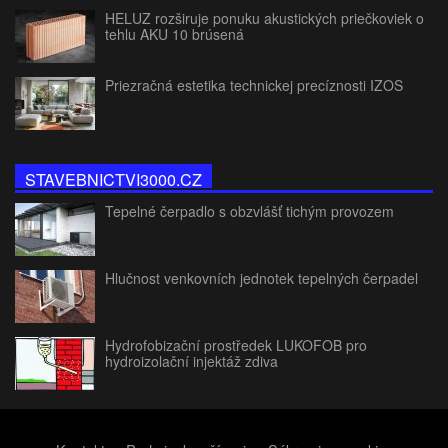
HELUZ rozširuje ponuku akustických priečkoviek o
tehlu AKU 10 brúsená
Priezračná estetika technickej precíznosti IZOS
STAVEBNICTVI3000.CZ
Tepelné čerpadlo s obzvlášť tichým provozem
Hlučnost venkovních jednotek tepelných čerpadel
Hydrofobizační prostředek LUKOFOB pro
hydroizolační injektáž zdiva