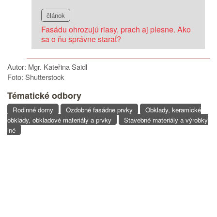
článok
Fasádu ohrozujú riasy, prach aj plesne. Ako
sa o ňu správne starať?
Autor: Mgr. Kateřina Saidl
Foto: Shutterstock
Tématické odbory
Rodinné domy
Ozdobné fasádne prvky
Obklady, keramické
obklady, obkladové materiály a prvky
Stavebné materiály a výrobky
iné