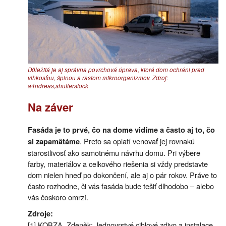
Dôležitá je aj správna povrchová úprava, ktorá dom ochráni pred
vlhkosťou, špinou a rastom mikroorganizmov. Zdroj:
a4ndreas,shutterstock
Na záver
Fasáda je to prvé, čo na dome vidíme a často aj to, čo
. Preto sa oplatí venovať jej rovnakú
si zapamätáme
starostlivosť ako samotnému návrhu domu. Pri výbere
farby, materiálov a celkového riešenia si vždy predstavte
dom nielen hneď po dokončení, ale aj o pár rokov. Práve to
často rozhodne, či vás fasáda bude tešiť dlhodobo – alebo
vás čoskoro omrzí.
Zdroje:
[1] KOBZA, Zdeněk: Jednovrstvé cihlové zdivo a instalace