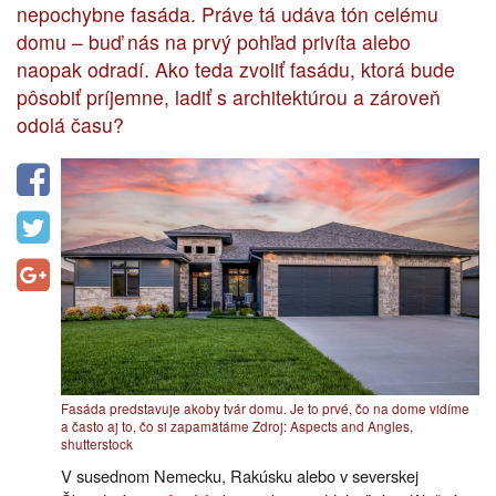
nepochybne fasáda. Práve tá udáva tón celému
domu – buď nás na prvý pohľad privíta alebo
naopak odradí. Ako teda zvoliť fasádu, ktorá bude
pôsobiť príjemne, ladiť s architektúrou a zároveň
odolá času?
Fasáda predstavuje akoby tvár domu. Je to prvé, čo na dome vidíme
a často aj to, čo si zapamätáme Zdroj: Aspects and Angles,
shutterstock
V susednom Nemecku, Rakúsku alebo v severskej