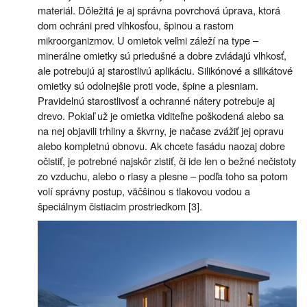
materiál. Dôležitá je aj správna povrchová úprava, ktorá
dom ochráni pred vlhkosťou, špinou a rastom
mikroorganizmov. U omietok veľmi záleží na type –
minerálne omietky sú priedušné a dobre zvládajú vlhkosť,
ale potrebujú aj starostlivú aplikáciu. Silikónové a silikátové
omietky sú odolnejšie proti vode, špine a plesniam.
Pravidelnú starostlivosť a ochranné nátery potrebuje aj
drevo. Pokiaľ už je omietka viditeľne poškodená alebo sa
na nej objavili trhliny a škvrny, je načase zvážiť jej opravu
alebo kompletnú obnovu. Ak chcete fasádu naozaj dobre
očistiť, je potrebné najskôr zistiť, či ide len o bežné nečistoty
zo vzduchu, alebo o riasy a plesne – podľa toho sa potom
volí správny postup, väčšinou s tlakovou vodou a
špeciálnym čistiacim prostriedkom [3].