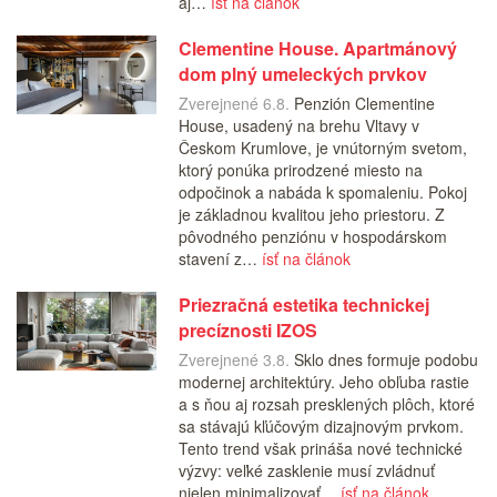
aj…
ísť na článok
Clementine House. Apartmánový
dom plný umeleckých prvkov
Zverejnené 6.8.
Penzión Clementine
House, usadený na brehu Vltavy v
Českom Krumlove, je vnútorným svetom,
ktorý ponúka prirodzené miesto na
odpočinok a nabáda k spomaleniu. Pokoj
je základnou kvalitou jeho priestoru. Z
pôvodného penziónu v hospodárskom
stavení z…
ísť na článok
Priezračná estetika technickej
precíznosti IZOS
Zverejnené 3.8.
Sklo dnes formuje podobu
modernej architektúry. Jeho obľuba rastie
a s ňou aj rozsah presklených plôch, ktoré
sa stávajú kľúčovým dizajnovým prvkom.
Tento trend však prináša nové technické
výzvy: veľké zasklenie musí zvládnuť
nielen minimalizovať…
ísť na článok