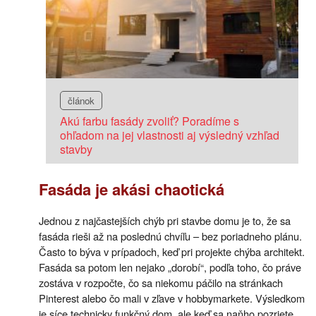
článok
Akú farbu fasády zvoliť? Poradíme s
ohľadom na jej vlastnosti aj výsledný vzhľad
stavby
Fasáda je akási chaotická
Jednou z najčastejších chýb pri stavbe domu je to, že sa
fasáda rieši až na poslednú chvíľu – bez poriadneho plánu.
Často to býva v prípadoch, keď pri projekte chýba architekt.
Fasáda sa potom len nejako „dorobí“, podľa toho, čo práve
zostáva v rozpočte, čo sa niekomu páčilo na stránkach
Pinterest alebo čo mali v zľave v hobbymarkete. Výsledkom
je síce technicky funkčný dom, ale keď sa naňho pozriete,