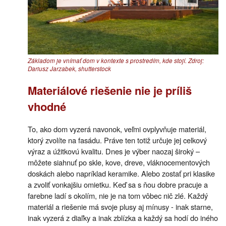
Základom je vnímať dom v kontexte s prostredím, kde stojí. Zdroj:
Dariusz Jarzabek, shutterstock
Materiálové riešenie nie je príliš
vhodné
To, ako dom vyzerá navonok, veľmi ovplyvňuje materiál,
ktorý zvolíte na fasádu. Práve ten totiž určuje jej celkový
výraz a úžitkovú kvalitu. Dnes je výber naozaj široký –
môžete siahnuť po skle, kove, dreve, vláknocementových
doskách alebo napríklad keramike. Alebo zostať pri klasike
a zvoliť vonkajšiu omietku. Keď sa s ňou dobre pracuje a
farebne ladí s okolím, nie je na tom vôbec nič zlé. Každý
materiál a riešenie má svoje plusy aj mínusy - inak starne,
inak vyzerá z diaľky a inak zblízka a každý sa hodí do iného