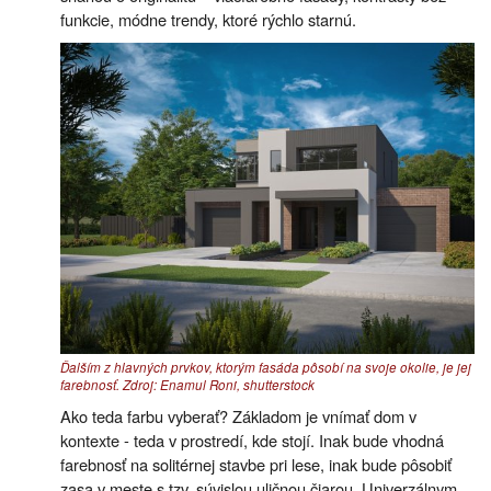
funkcie, módne trendy, ktoré rýchlo starnú.
Ďalším z hlavných prvkov, ktorým fasáda pôsobí na svoje okolie, je jej
farebnosť. Zdroj: Enamul Roni, shutterstock
Ako teda farbu vyberať? Základom je vnímať dom v
kontexte - teda v prostredí, kde stojí. Inak bude vhodná
farebnosť na solitérnej stavbe pri lese, inak bude pôsobiť
zasa v meste s tzv. súvislou uličnou čiarou. Univerzálnym