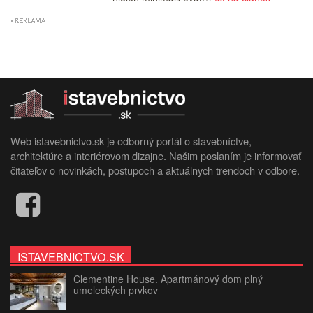
Web istavebnictvo.sk je odborný portál o stavebníctve,
architektúre a interiérovom dizajne. Našim poslaním je informovať
čitateľov o novinkách, postupoch a aktuálnych trendoch v odbore.
ISTAVEBNICTVO.SK
Clementine House. Apartmánový dom plný
umeleckých prvkov