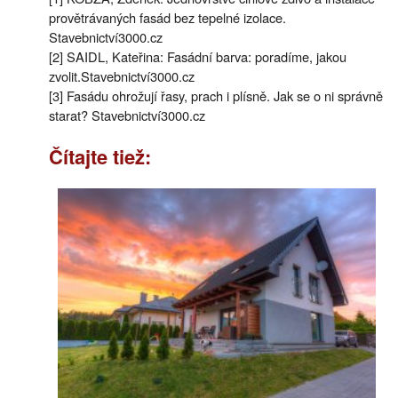
provětrávaných fasád bez tepelné izolace.
Stavebnictví3000.cz
[2] SAIDL, Kateřina: Fasádní barva: poradíme, jakou
zvolit.Stavebnictví3000.cz
[3] Fasádu ohrožují řasy, prach i plísně. Jak se o ni správně
starat? Stavebnictví3000.cz
Čítajte tiež: