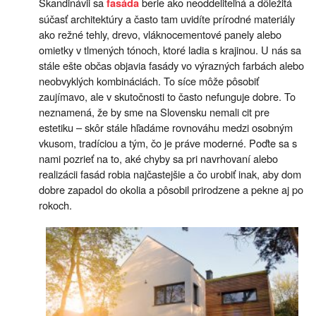
Škandinávii sa
berie ako neoddeliteľná a dôležitá
fasáda
súčasť architektúry a často tam uvidíte prírodné materiály
ako režné tehly, drevo, vláknocementové panely alebo
omietky v tlmených tónoch, ktoré ladia s krajinou. U nás sa
stále ešte občas objavia fasády vo výrazných farbách alebo
neobvyklých kombináciách. To síce môže pôsobiť
zaujímavo, ale v skutočnosti to často nefunguje dobre. To
neznamená, že by sme na Slovensku nemali cit pre
estetiku – skôr stále hľadáme rovnováhu medzi osobným
vkusom, tradíciou a tým, čo je práve moderné. Poďte sa s
nami pozrieť na to, aké chyby sa pri navrhovaní alebo
realizácii fasád robia najčastejšie a čo urobiť inak, aby dom
dobre zapadol do okolia a pôsobil prirodzene a pekne aj po
rokoch.