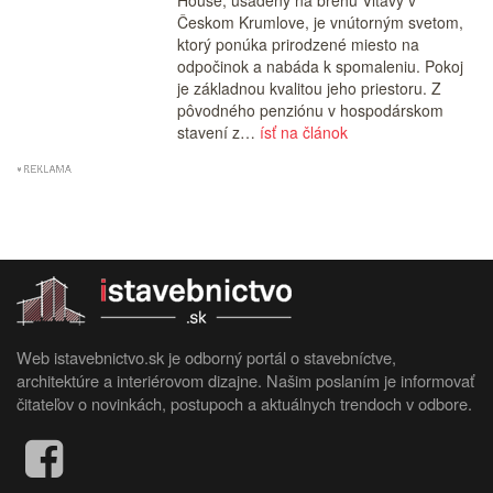
Českom Krumlove, je vnútorným svetom,
ktorý ponúka prirodzené miesto na
odpočinok a nabáda k spomaleniu. Pokoj
je základnou kvalitou jeho priestoru. Z
pôvodného penziónu v hospodárskom
stavení z…
ísť na článok
Web istavebnictvo.sk je odborný portál o stavebníctve,
architektúre a interiérovom dizajne. Našim poslaním je informovať
čitateľov o novinkách, postupoch a aktuálnych trendoch v odbore.