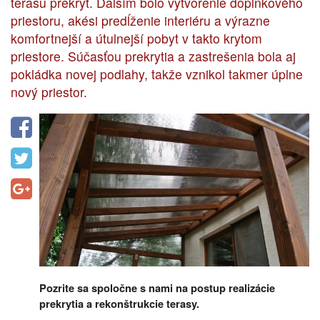
terasu prekryť. Ďalším bolo vytvorenie doplnkového
priestoru, akési predĺženie interiéru a výrazne
komfortnejší a útulnejší pobyt v takto krytom
priestore. Súčasťou prekrytia a zastrešenia bola aj
pokládka novej podlahy, takže vznikol takmer úplne
nový priestor.
Pozrite sa spoločne s nami na postup realizácie
prekrytia a rekonštrukcie terasy.