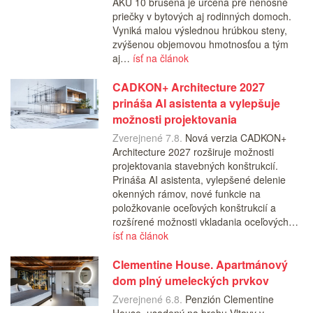
AKU 10 brúsená je určená pre nenosné
priečky v bytových aj rodinných domoch.
Vyniká malou výslednou hrúbkou steny,
zvýšenou objemovou hmotnosťou a tým
aj…
ísť na článok
CADKON+ Architecture 2027
prináša AI asistenta a vylepšuje
možnosti projektovania
Zverejnené 7.8.
Nová verzia CADKON+
Architecture 2027 rozširuje možnosti
projektovania stavebných konštrukcií.
Prináša AI asistenta, vylepšené delenie
okenných rámov, nové funkcie na
položkovanie oceľových konštrukcií a
rozšírené možnosti vkladania oceľových…
ísť na článok
Clementine House. Apartmánový
dom plný umeleckých prvkov
Zverejnené 6.8.
Penzión Clementine
House, usadený na brehu Vltavy v