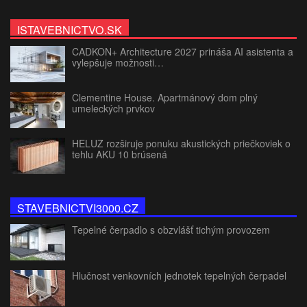
ISTAVEBNICTVO.SK
CADKON+ Architecture 2027 prináša AI asistenta a
vylepšuje možnosti…
Clementine House. Apartmánový dom plný
umeleckých prvkov
HELUZ rozširuje ponuku akustických priečkoviek o
tehlu AKU 10 brúsená
STAVEBNICTVI3000.CZ
Tepelné čerpadlo s obzvlášť tichým provozem
Hlučnost venkovních jednotek tepelných čerpadel