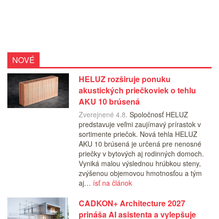
NOVÉ
HELUZ rozširuje ponuku
akustických priečkoviek o tehlu
AKU 10 brúsená
Zverejnené 4.8.
Spoločnosť HELUZ
predstavuje veľmi zaujímavý prírastok v
sortimente priečok. Nová tehla HELUZ
AKU 10 brúsená je určená pre nenosné
priečky v bytových aj rodinných domoch.
Vyniká malou výslednou hrúbkou steny,
zvýšenou objemovou hmotnosťou a tým
aj…
ísť na článok
CADKON+ Architecture 2027
prináša AI asistenta a vylepšuje