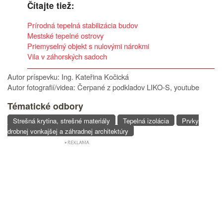
Čítajte tiež:
Prírodná tepelná stabilizácia budov
Mestské tepelné ostrovy
Priemyselný objekt s nulovými nárokmi
Vila v záhorských sadoch
Autor príspevku: Ing. Kateřina Kočická
Autor fotografií/videa: Čerpané z podkladov LIKO-S, youtube
Tématické odbory
Strešná krytina, strešné materiály
Tepelná izolácia
Prvky
drobnej vonkajšej a záhradnej architektúry