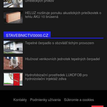
umeleckých prvkov
HELUZ rozširuje ponuku akustických priečkoviek o
tehlu AKU 10 brúsená
STAVEBNICTVI3000.CZ
Tepelné čerpadlo s obzvlášť tichým provozem
Hlučnost venkovních jednotek tepelných čerpadel
Hydrofobizační prostředek LUKOFOB pro
hydroizolační injektáž zdiva
Kontakty
Podmienky užívania
Súkromie a cookies