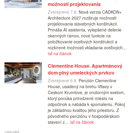
možnosti projektovania
Zverejnené 7.8.
Nová verzia CADKON+
Architecture 2027 rozširuje možnosti
projektovania stavebných konštrukcií.
Prináša AI asistenta, vylepšené delenie
okenných rámov, nové funkcie na
položkovanie oceľových konštrukcií a
rozšírené možnosti vkladania oceľových…
ísť na článok
Clementine House. Apartmánový
dom plný umeleckých prvkov
Zverejnené 6.8.
Penzión Clementine
House, usadený na brehu Vltavy v
Českom Krumlove, je vnútorným svetom,
ktorý ponúka prirodzené miesto na
odpočinok a nabáda k spomaleniu. Pokoj
je základnou kvalitou jeho priestoru. Z
pôvodného penziónu v hospodárskom
stavení z…
ísť na článok