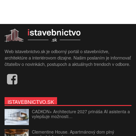
Web istavebnictvo.sk je odborný portál o stavebníctve,
architektúre a interiérovom dizajne. Našim poslaním je informovať
čitateľov o novinkách, postupoch a aktuálnych trendoch v odbore.
ISTAVEBNICTVO.SK
CADKON+ Architecture 2027 prináša AI asistenta a
vylepšuje možnosti…
Clementine House. Apartmánový dom plný