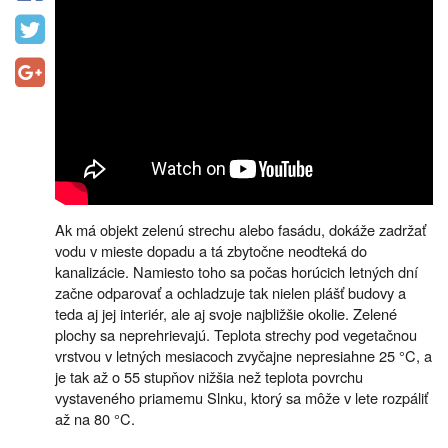
Ak má objekt zelenú strechu alebo fasádu, dokáže zadržať
vodu v mieste dopadu a tá zbytočne neodteká do
kanalizácie. Namiesto toho sa počas horúcich letných dní
začne odparovať a ochladzuje tak nielen plášť budovy a
teda aj jej interiér, ale aj svoje najbližšie okolie. Zelené
plochy sa neprehrievajú. Teplota strechy pod vegetačnou
vrstvou v letných mesiacoch zvyčajne nepresiahne 25 °C, a
je tak až o 55 stupňov nižšia než teplota povrchu
vystaveného priamemu Slnku, ktorý sa môže v lete rozpáliť
až na 80 °C.