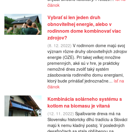
článok
Vybrať si len jeden druh
obnoviteľnej energie, alebo v
rodinnom dome kombinovať viac
zdrojov?
(8. 12. 2022)
V rodinnom dome majú svoj
význam rôzne druhy obnoviteľných zdrojov
energie (OZE). Pri takej veľkej množine
premenných, aké sú v hre, je prakticky
nemožné dnes zvoliť taký systém
zásobovania rodinného domu energiami,
ktorý bude prinášať jednoznačne…
ísť na
článok
Kombinácia solárneho systému s
kotlom na biomasu je vítaná
(12. 11. 2022)
Spaľovanie dreva má na
Slovensku historicky dlhú tradíciu a Slováci
majú k nemu kladný postoj. V posledných
desaťročiach sa stala obľúbenou na