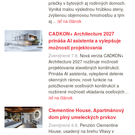
priečky v bytových aj rodinných domoch.
Vyniká malou výslednou hrúbkou steny,
zvýšenou objemovou hmotnosťou a tým
aj…
ísť na článok
CADKON+ Architecture 2027
prináša AI asistenta a vylepšuje
možnosti projektovania
Zverejnené 7.8.
Nová verzia CADKON+
Architecture 2027 rozširuje možnosti
projektovania stavebných konštrukcií.
Prináša AI asistenta, vylepšené delenie
okenných rámov, nové funkcie na
položkovanie oceľových konštrukcií a
rozšírené možnosti vkladania oceľových…
ísť na článok
Clementine House. Apartmánový
dom plný umeleckých prvkov
Zverejnené 6.8.
Penzión Clementine
House, usadený na brehu Vltavy v