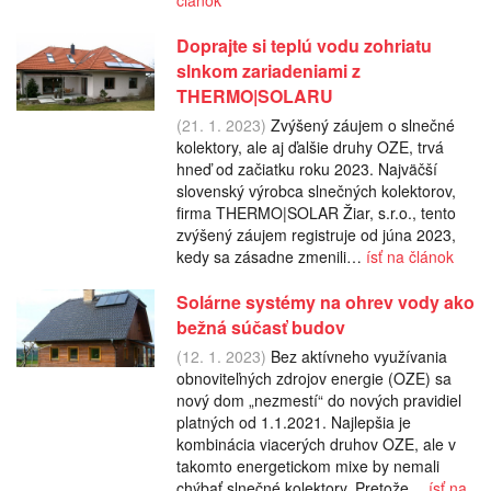
Doprajte si teplú vodu zohriatu
slnkom zariadeniami z
THERMO|SOLARU
(21. 1. 2023)
Zvýšený záujem o slnečné
kolektory, ale aj ďalšie druhy OZE, trvá
hneď od začiatku roku 2023. Najväčší
slovenský výrobca slnečných kolektorov,
firma THERMO|SOLAR Žiar, s.r.o., tento
zvýšený záujem registruje od júna 2023,
kedy sa zásadne zmenili…
ísť na článok
Solárne systémy na ohrev vody ako
bežná súčasť budov
(12. 1. 2023)
Bez aktívneho využívania
obnoviteľných zdrojov energie (OZE) sa
nový dom „nezmestí“ do nových pravidiel
platných od 1.1.2021. Najlepšia je
kombinácia viacerých druhov OZE, ale v
takomto energetickom mixe by nemali
chýbať slnečné kolektory. Pretože…
ísť na