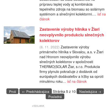
prípravu teplej vody aj kombinácia
tepelného zdroja na biomasu so solárnym
systémom a slnečnými kolektormi.…
ísť na
článok
Zastavenie výroby hliníka v Žiari
neovplyvnilo produkciu slnečných
kolektorov
(6. 11. 2022)
Zastavenie výroby
primárneho hliníka v Slovalcu, a.s. v Žiari
nad Hronom neovplyvnilo výrobu
slnečných kolektorov v spoločnosti
THERMO|SOLAR Žiar, s.r.o. Produkcia
firmy plynulo pokračuje z dodávok od
európskych dodávateľov a tržby sa oproti
minulému roku…
ísť na článok
Stránka 5 z 10
Prvá
← Predchádzajúca
Nasledujúca →
Posledná