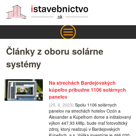
Články z oboru solárne
systémy
Na strechách Bardejovských
kúpeľov pribudne 1106 solárnych
panelov
(25. 6. 2023)
Spolu 1106 solárnych
panelov na strechách hotelov Ozón a
Alexander a Kúpeľnom dome a inštalovaný
výkon 447,93 kWp, bude mať fotovoltický
zdroj, ktorý realizujú v Bardejovských
Kúpeľoch, a.s. Výška investície je 466 020