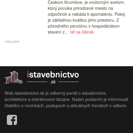
Českom Krumlove, je vnútorným svetom,
ktorý ponúka prirodzené miesto na
odpočinok a nabáda k spomaleniu. Pokoj
je základnou kvalitou jeho priestoru. Z
pôvodného penziónu v hospodárskom
stavení z…
ísť na článok
Web istavebnictvo.sk je odborný portál o stavebníctve,
architektúre a interiérovom dizajne. Našim poslaním je informovať
čitateľov o novinkách, postupoch a aktuálnych trendoch v odbore.