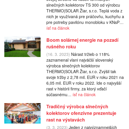
slnečných kolektorov TS 300 od výrobcu
THERMO|SOLAR Žiar, s.r.o. Teplá voda z
nich je využívaná pre práčovňu, kuchyňu a
pre potreby pavilónu monobloku v KNsP…
ísť na článok
Boom solárnej energie na pozadí
rušného roku
(16. 3. 2023)
Nárast tržieb o 118%
zaznamenal vlani najväčší slovenský
výrobca slnečných kolektorov
THERMO|SOLAR Žiar, s.r.o. Zvýšil tak
svoje tržby z 2,78 mil. EUR v roku 2021 na
6,05 mil. EUR v roku 2022. Ide o najvyšší
rast v histórii firmy, za ktorý vďačí
súčasnému…
ísť na článok
Tradičný výrobca slnečných
kolektorov ofenzívne prezentuje
rast na výstavách
(3. 3. 2023)
Jeden z najvýznamnejších