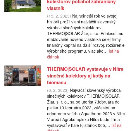
kolektorov potiahol zahraničný
vlastník
(15. 2. 2023)
Najrušnejší rok vo svojej
histórii prežil vlani najväčší slovenský
výrobca slnečných kolektorov
THERMO|SOLAR Žiar, s.r.o. Priniesol mu
etablovanie nového vlastníka celej firmy,
finančný kapitál na ďalší rozvoj, rozšírenie
výrobného programu, viac ako…
ísť na
článok
THERMO|SOLAR vystavuje v Nitre
slnečné kolektory aj kotly na
biomasu
(6. 2. 2023)
Najväčší slovenský výrobca
slnečných kolektorov THERMO|SOLAR
Žiar, s. r. o., sa od utorka 7.februára do
piatka 10.februára 2023, zúčastní na
odbornom veľtrhu Aquatherm 2023 v Nitre.
V areáli Agrokomplexu Nitra bude firma
vystavovať v hale F, stánok 005,…
ísť na
článok