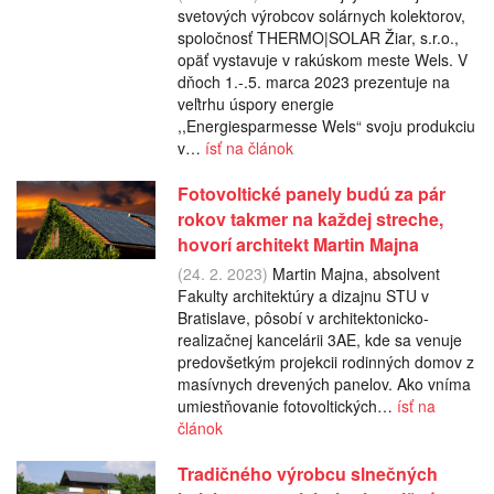
svetových výrobcov solárnych kolektorov,
spoločnosť THERMO|SOLAR Žiar, s.r.o.,
opäť vystavuje v rakúskom meste Wels. V
dňoch 1.-.5. marca 2023 prezentuje na
veľtrhu úspory energie
,,Energiesparmesse Wels“ svoju produkciu
v…
ísť na článok
Fotovoltické panely budú za pár
rokov takmer na každej streche,
hovorí architekt Martin Majna
(24. 2. 2023)
Martin Majna, absolvent
Fakulty architektúry a dizajnu STU v
Bratislave, pôsobí v architektonicko-
realizačnej kancelárii 3AE, kde sa venuje
predovšetkým projekcii rodinných domov z
masívnych drevených panelov. Ako vníma
umiestňovanie fotovoltických…
ísť na
článok
Tradičného výrobcu slnečných