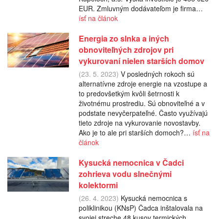
EUR. Zmluvným dodávateľom je firma…
ísť na článok
Energia zo slnka a iných
obnoviteľných zdrojov pri
vykurovaní nielen starších domov
(23. 5. 2023)
V posledných rokoch sú
alternatívne zdroje energie na vzostupe a
to predovšetkým kvôli šetrnosti k
životnému prostrediu. Sú obnoviteľné a v
podstate nevyčerpateľné. Často využívajú
tieto zdroje na vykurovanie novostavby.
Ako je to ale pri starších domoch?…
ísť na
článok
Kysucká nemocnica v Čadci
zohrieva vodu slnečnými
kolektormi
(26. 4. 2023)
Kysucká nemocnica s
poliklinikou (KNsP) Čadca inštalovala na
svojej streche 48 kusov termických