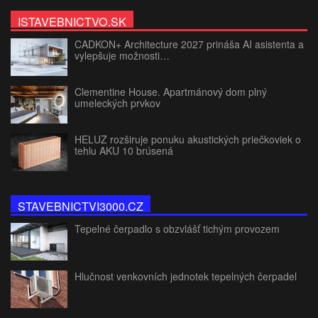
ISTAVEBNICTVO.SK
CADKON+ Architecture 2027 prináša AI asistenta a
vylepšuje možnosti…
Clementine House. Apartmánový dom plný
umeleckých prvkov
HELUZ rozširuje ponuku akustických priečkoviek o
tehlu AKU 10 brúsená
STAVEBNICTVI3000.CZ
Tepelné čerpadlo s obzvlášť tichým provozem
Hlučnost venkovních jednotek tepelných čerpadel