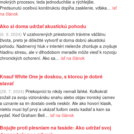
mokrých procesov, teda jednoduchšie a rýchlejšie.
Predsunutú oceľovú konštrukciu dopĺňa zasklenie, vďaka…
ísť
na článok
Ako si doma udržať akustickú pohodu
(6. 9. 2024)
V uzatvorených priestoroch trávime väčšinu
života, preto je dôležité vytvoriť si doma dobrú akustickú
pohodu. Nadmerný hluk v interiéri nielenže zhoršuje a zvyšuje
hladinu stresu, ale v dlhodobom meradle môže viesť k rozvoju
chronických ochorení. Ako sa…
ísť na článok
Knauf White One je doskou, s ktorou je dobré
stavať
(28. 7. 2024)
Priekopníci to nikdy nemali ľahké. Koľkokrát
zožali za svoju vizionársku snahu alebo objav ironický úsmev
a uznanie sa im dostalo oveľa neskôr. Ale ako hovorí klasik,
niekto musí byť prvý a ukázať ľuďom cestu kadiaľ a kam sa
vydať. Keď Graham Bell…
ísť na článok
Bojujte proti plesniam na fasáde: Ako udržať svoj