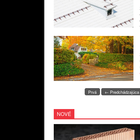
Prvá
← Predchádzajúca
NOVÉ