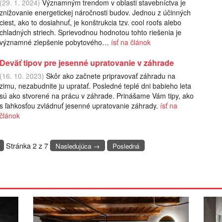
(29. 1. 2024)
Významným trendom v oblasti stavebníctva je
znižovanie energetickej náročnosti budov. Jednou z účinných
ciest, ako to dosiahnuť, je konštrukcia tzv. cool roofs alebo
chladných striech. Sprievodnou hodnotou tohto riešenia je
významné zlepšenie pobytového…
ísť na článok
Deväť tipov pre jesenné upratovanie v záhrade
(16. 10. 2023)
Skôr ako začnete pripravovať záhradu na
zimu, nezabudnite ju upratať. Posledné teplé dni babieho leta
sú ako stvorené na prácu v záhrade. Prinášame Vám tipy, ako
s ľahkosťou zvládnuť jesenné upratovanie záhrady.
ísť na
článok
Stránka 2 z 7
Nasledujúca →
Posledná