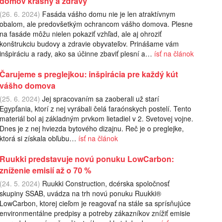
domov krásny a zdravý
(26. 6. 2024)
Fasáda vášho domu nie je len atraktívnym
obalom, ale predovšetkým ochrancom vášho domova. Plesne
na fasáde môžu nielen pokaziť vzhľad, ale aj ohroziť
konštrukciu budovy a zdravie obyvateľov. Prinášame vám
inšpiráciu a rady, ako sa účinne zbaviť plesní a…
ísť na článok
Čarujeme s preglejkou: inšpirácia pre každý kút
vášho domova
(25. 6. 2024)
Jej spracovaním sa zaoberali už starí
Egypťania, ktorí z nej vyrábali čelá faraónskych postelí. Tento
materiál bol aj základným prvkom lietadiel v 2. Svetovej vojne.
Dnes je z nej hviezda bytového dizajnu. Reč je o preglejke,
ktorá si získala obľubu…
ísť na článok
Ruukki predstavuje novú ponuku LowCarbon:
zníženie emisií až o 70 %
(24. 5. 2024)
Ruukki Construction, dcérska spoločnosť
skupiny SSAB, uvádza na trh novú ponuku Ruukki®
LowCarbon, ktorej cieľom je reagovať na stále sa sprísňujúce
environmentálne predpisy a potreby zákazníkov znížiť emisie