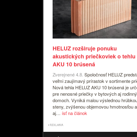
HELUZ rozširuje ponuku
akustických priečkoviek o tehlu
AKU 10 brúsená
Zverejnené 4.8.
Spoločnosť HELUZ predst
veľmi zaujímavý prírastok v sortimente pr
Nová tehla HELUZ AKU 10 brúsená je ur
pre nenosné priečky v bytových aj rodinn
domoch. Vyniká malou výslednou hrúbko
steny, zvýšenou objemovou hmotnosťou a
aj…
ísť na článok