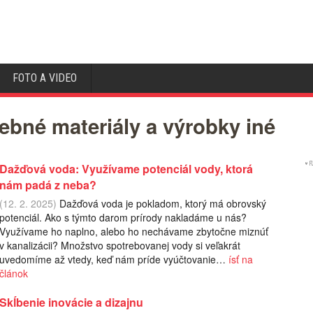
FOTO A VIDEO
ebné materiály a výrobky iné
Dažďová voda: Využívame potenciál vody, ktorá
nám padá z neba?
(12. 2. 2025)
Dažďová voda je pokladom, ktorý má obrovský
potenciál. Ako s týmto darom prírody nakladáme u nás?
Využívame ho naplno, alebo ho nechávame zbytočne miznúť
v kanalizácii? Množstvo spotrebovanej vody si veľakrát
uvedomíme až vtedy, keď nám príde vyúčtovanie…
ísť na
článok
Skĺbenie inovácie a dizajnu