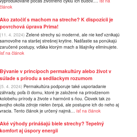
vyprodukované počas životného cyklu ich budov.…
ísť na
článok
Ako zatočiť s machom na streche? K dispozícii je
povrchová úprava Prima!
(11. 4. 2024)
Zelené strechy sú moderné, ale nie keď vznikajú
samovoľne na staršej strešnej krytine. Našťastie sa ponúkajú
zaručené postupy, vďaka ktorým mach a lišajníky eliminujete.
ísť na článok
Bývanie v princípoch permakultúry alebo život v
súlade s prírodu a sedliackym rozumom
(5. 4. 2024)
Permakultúra podporuje také usporiadanie
záhrady, poľa či domu, ktoré je založené na prirodzenom
kolobehu prírody a živote v harmónii s ňou. Človek tak zo
svojho okolia zdroje nielen čerpá, ale postupne ich do neho aj
vracia. Tento článok je určený najmä…
ísť na článok
Aké výhody prinášajú biele strechy? Tepelný
komfort aj úspory energii