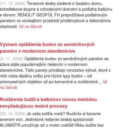
(11. 12. 2024)
Terasové dosky zladené s fasádou domu,
schodiskové stupne s vchodovými dverami a podlaha balkónu
s oknom: RENOLIT GEOFOL FH prepožičiava podlahovým
panelom vo vonkajšom prostredí protišmykové a dekoratívne
vlastnosti.
ísť na článok
Význam opláštenia budov zo sendvičových
panelov v modernom stavebníctve
(6. 11. 2024)
Opláštenie budov zo sendvičových panelov sa
stáva stále populárnejším riešením v modernom
stavebníctve. Tieto panely prinášajú množstvo výhod, ktoré z
nich robia ideálnu voľbu pre rôzne typy budov – od
priemyselných objektov až po komerčné a rezidenčné…
ísť
na článok
Rozšírenie lodžií a balkónov novou metódou
nevyžadujúcou mokré procesy
(22. 10. 2024)
Je vaša lodžia malá? Rozšírte si bývanie
smerom von. Jedinečné riešenie českej spoločnosti
ALUMISTR umožňuje až o meter zväčšiť hĺbku lodžie bez