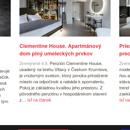
Clementine House. Apartmánový
Prie
dom plný umeleckých prvkov
prec
Zverejnené 6.8.
Penzión Clementine House,
Zvere
usadený na brehu Vltavy v Českom Krumlove,
moder
avuje
je vnútorným svetom, ktorý ponúka prirodzené
ňou a
iečok.
miesto na odpočinok a nabáda k spomaleniu.
stáva
čená
Pokoj je základnou kvalitou jeho priestoru. Z
trend
ých
pôvodného penziónu v hospodárskom stavení
zaskl
u
z…
ísť na článok
ísť n
 tým