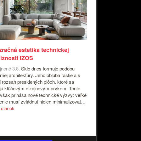
zračná estetika technickej
íznosti IZOS
jnené 3.8.
Sklo dnes formuje podobu
nej architektúry. Jeho obľuba rastie a s
j rozsah presklených plôch, ktoré sa
jú kľúčovým dizajnovým prvkom. Tento
 však prináša nové technické výzvy: veľké
enie musí zvládnuť nielen minimalizovať…
a článok