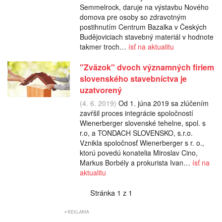
Semmelrock, daruje na výstavbu Nového
domova pre osoby so zdravotným
postihnutím Centrum Bazalka v Českých
Budějoviciach stavebný materiál v hodnote
takmer troch…
ísť na aktualitu
"Zväzok" dvoch významných firiem
slovenského stavebníctva je
uzatvorený
(4. 6. 2019)
Od 1. júna 2019 sa zlúčením
zavŕšil proces integrácie spoločností
Wienerberger slovenské tehelne, spol. s
r.o, a TONDACH SLOVENSKO, s.r.o.
Vznikla spoločnosť Wienerberger s r. o.,
ktorú povedú konatelia Miroslav Cino,
Markus Borbély a prokurista Ivan…
ísť na
aktualitu
Stránka 1 z 1