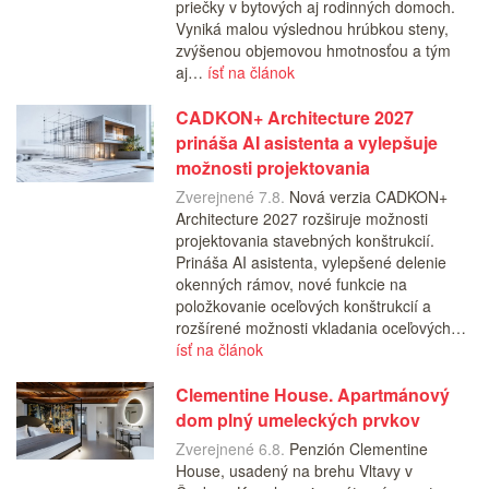
priečky v bytových aj rodinných domoch.
Vyniká malou výslednou hrúbkou steny,
zvýšenou objemovou hmotnosťou a tým
aj…
ísť na článok
CADKON+ Architecture 2027
prináša AI asistenta a vylepšuje
možnosti projektovania
Zverejnené 7.8.
Nová verzia CADKON+
Architecture 2027 rozširuje možnosti
projektovania stavebných konštrukcií.
Prináša AI asistenta, vylepšené delenie
okenných rámov, nové funkcie na
položkovanie oceľových konštrukcií a
rozšírené možnosti vkladania oceľových…
ísť na článok
Clementine House. Apartmánový
dom plný umeleckých prvkov
Zverejnené 6.8.
Penzión Clementine
House, usadený na brehu Vltavy v