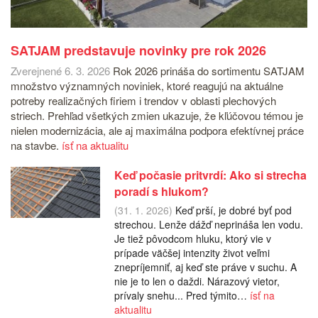
SATJAM predstavuje novinky pre rok 2026
Zverejnené 6. 3. 2026
Rok 2026 prináša do sortimentu SATJAM
množstvo významných noviniek, ktoré reagujú na aktuálne
potreby realizačných firiem i trendov v oblasti plechových
striech. Prehľad všetkých zmien ukazuje, že kľúčovou témou je
nielen modernizácia, ale aj maximálna podpora efektívnej práce
na stavbe.
ísť na aktualitu
Keď počasie pritvrdí: Ako si strecha
poradí s hlukom?
(31. 1. 2026)
Keď prší, je dobré byť pod
strechou. Lenže dážď neprináša len vodu.
Je tiež pôvodcom hluku, ktorý vie v
prípade väčšej intenzity život veľmi
znepríjemniť, aj keď ste práve v suchu. A
nie je to len o daždi. Nárazový vietor,
prívaly snehu... Pred týmito…
ísť na
aktualitu