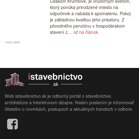
Českom Krumlove, je vnútorným svetom,
ktorý ponúka prirodzené miesto na
odpočinok a nabáda k spomaleniu. Pokoj
je základnou kvalitou jeho priestoru. Z
pôvodného penziónu v hospodárskom
stavení z…
ísť na článok
Web istavebnictvo.sk je odborný portál o stavebníctve,
architektúre a interiérovom dizajne. Našim poslaním je informovať
čitateľov o novinkách, postupoch a aktuálnych trendoch v odbore.