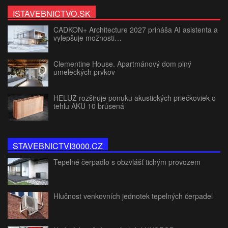
ISTAVEBNICTVO.SK
CADKON+ Architecture 2027 prináša AI asistenta a
vylepšuje možnosti…
Clementine House. Apartmánový dom plný
umeleckých prvkov
HELUZ rozširuje ponuku akustických priečkoviek o
tehlu AKU 10 brúsená
STAVEBNICTVI3000.CZ
Tepelné čerpadlo s obzvlášť tichým provozem
Hlučnost venkovních jednotek tepelných čerpadel