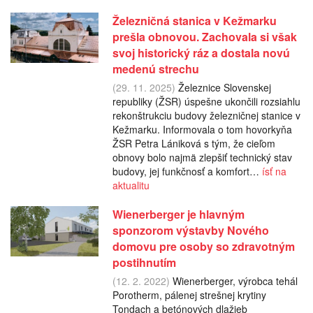
Železničná stanica v Kežmarku
prešla obnovou. Zachovala si však
svoj historický ráz a dostala novú
medenú strechu
(29. 11. 2025)
Železnice Slovenskej
republiky (ŽSR) úspešne ukončili rozsiahlu
rekonštrukciu budovy železničnej stanice v
Kežmarku. Informovala o tom hovorkyňa
ŽSR Petra Lániková s tým, že cieľom
obnovy bolo najmä zlepšiť technický stav
budovy, jej funkčnosť a komfort…
ísť na
aktualitu
Wienerberger je hlavným
sponzorom výstavby Nového
domovu pre osoby so zdravotným
postihnutím
(12. 2. 2022)
Wienerberger, výrobca tehál
Porotherm, pálenej strešnej krytiny
Tondach a betónových dlažieb