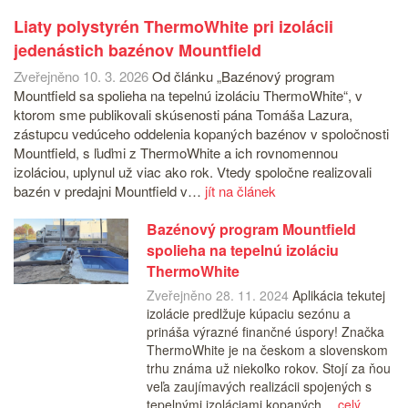
Liaty polystyrén ThermoWhite pri izolácii
jedenástich bazénov Mountfield
Zveřejněno 10. 3. 2026
Od článku „Bazénový program
Mountfield sa spolieha na tepelnú izoláciu ThermoWhite“, v
ktorom sme publikovali skúsenosti pána Tomáša Lazura,
zástupcu vedúceho oddelenia kopaných bazénov v spoločnosti
Mountfield, s ľuďmi z ThermoWhite a ich rovnomennou
izoláciou, uplynul už viac ako rok. Vtedy spoločne realizovali
bazén v predajni Mountfield v…
jít na článek
Bazénový program Mountfield
spolieha na tepelnú izoláciu
ThermoWhite
Zveřejněno 28. 11. 2024
Aplikácia tekutej
izolácie predlžuje kúpaciu sezónu a
prináša výrazné finančné úspory! Značka
ThermoWhite je na českom a slovenskom
trhu známa už niekoľko rokov. Stojí za ňou
veľa zaujímavých realizácii spojených s
tepelnými izoláciami kopaných…
celý