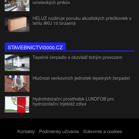
umeleckých prvkov
HELUZ rozširuje ponuku akustických priečkoviek o
tehlu AKU 10 brúsená
STAVEBNICTVI3000.CZ
Tepelné čerpadlo s obzvlášť tichým provozem
Hlučnost venkovních jednotek tepelných čerpadel
Hydrofobizační prostředek LUKOFOB pro
hydroizolační injektáž zdiva
Kontakty
Podmienky užívania
Súkromie a cookies