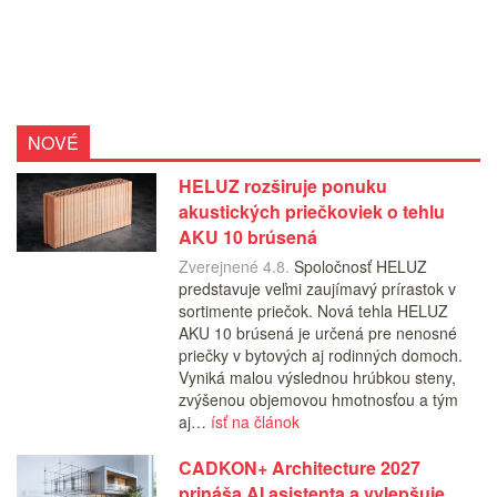
NOVÉ
HELUZ rozširuje ponuku
akustických priečkoviek o tehlu
AKU 10 brúsená
Zverejnené 4.8.
Spoločnosť HELUZ
predstavuje veľmi zaujímavý prírastok v
sortimente priečok. Nová tehla HELUZ
AKU 10 brúsená je určená pre nenosné
priečky v bytových aj rodinných domoch.
Vyniká malou výslednou hrúbkou steny,
zvýšenou objemovou hmotnosťou a tým
aj…
ísť na článok
CADKON+ Architecture 2027
prináša AI asistenta a vylepšuje