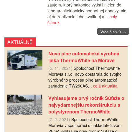
záujem, ktorý nakoniec vyústil nielen do
jeho architektonicky hodnotnej obnovy, ale
aj do realizácie jeho kvalitnej a…
celý
článek
Více článků →
AKTUÁLNĚ
Nová plne automatická výrobná
linka ThermoWhite na Morave
(5. 11. 2021)
Spoločnosť Thermowhite
Moravia s.r.o. novo obstarala do svojho
výrobného procesu plne automatické
zariadenie TW250AS…
celá aktualita
Vyhlasujeme prvý ročník Súťaže o
najvydarenejšiu rekonštrukciu s
polystyrénom ThermoWhite
(7. 2. 2021)
Spoločnosť ThermoWhite
Moravia v spolupráci s nakladateľstvom
VEGA vyhlasuje prvý ročník Súťaže o