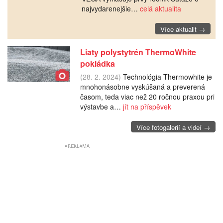
najvydarenejšie…
celá aktualita
Více aktualit →
Liaty polystytrén ThermoWhite
pokládka
(28. 2. 2024)
Technológia Thermowhite je
mnohonásobne vyskúšaná a preverená
časom, teda viac než 20 ročnou praxou pri
výstavbe a…
jít na příspěvek
Více fotogalerií a videí →