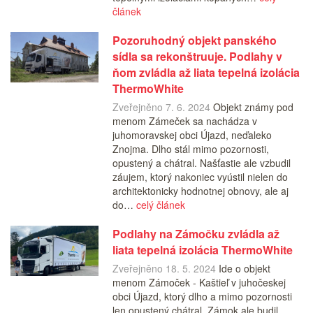
článek
Pozoruhodný objekt panského
sídla sa rekonštruuje. Podlahy v
ňom zvládla až liata tepelná izolácia
ThermoWhite
Zveřejněno 7. 6. 2024
Objekt známy pod
menom Zámeček sa nachádza v
juhomoravskej obci Újazd, neďaleko
Znojma. Dlho stál mimo pozornosti,
opustený a chátral. Našťastie ale vzbudil
záujem, ktorý nakoniec vyústil nielen do
architektonicky hodnotnej obnovy, ale aj
do…
celý článek
Podlahy na Zámočku zvládla až
liata tepelná izolácia ThermoWhite
Zveřejněno 18. 5. 2024
Ide o objekt
menom Zámoček - Kaštieľ v juhočeskej
obci Újazd, ktorý dlho a mimo pozornosti
len opustený chátral. Zámok ale budil