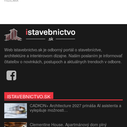
Web istavebnictvo.sk je odborný portál o stavebníctve,
architektúre a interiérovom dizajne. Našim poslaním je informovať
čitateľov o novinkách, postupoch a aktuálnych trendoch v odbore.
ISTAVEBNICTVO.SK
CADKON+ Architecture 2027 prináša AI asistenta a
vylepšuje možnosti…
Clementine House. Apartmánový dom plný