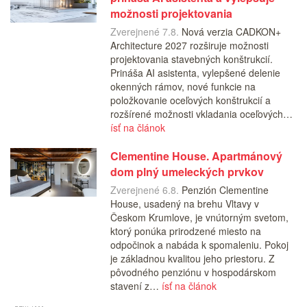
možnosti projektovania
Zverejnené 7.8.
Nová verzia CADKON+
Architecture 2027 rozširuje možnosti
projektovania stavebných konštrukcií.
Prináša AI asistenta, vylepšené delenie
okenných rámov, nové funkcie na
položkovanie oceľových konštrukcií a
rozšírené možnosti vkladania oceľových…
ísť na článok
Clementine House. Apartmánový
dom plný umeleckých prvkov
Zverejnené 6.8.
Penzión Clementine
House, usadený na brehu Vltavy v
Českom Krumlove, je vnútorným svetom,
ktorý ponúka prirodzené miesto na
odpočinok a nabáda k spomaleniu. Pokoj
je základnou kvalitou jeho priestoru. Z
pôvodného penziónu v hospodárskom
stavení z…
ísť na článok