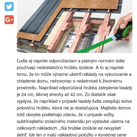
Ľudia aj napriek odporúčaniam a platným normám stále
používajú nedostatočnú hrúbku izolácie. A to aj napriek
tomu, že im môže výrazne ušetriť náklady na vykurovanie a
chladenie domu, nehovoriac o nešetrnosti k životnému
prostrediu. Napríklad odporúčaná hrúbka zateplenia fasády
je 24 cm, šikmej strechy až 42 cm. Zo štatistík však
vyplýva, že napríklad v prípade fasády ľudia zatepľujú sotva
polovičnú hrúbku, ktorá nie je dostačujúca. Majitelia domov
totiž obvykle podliehajú zdaniu, že v prípade voľby
subtílnejšieho izolačného materiálu pri výstavbe ušetria na
celkových nákladoch.
„Na hrúbke izolácie sa nevyplatí
šetriť. Ide len o malú nákladovú položku v konečnej cene