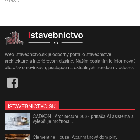
Web istavebnictvo.sk je odborný portál o stavebníctve,
architektúre a interiérovom dizajne. Našim poslaním je informovať
čitateľov o novinkách, postupoch a aktuálnych trendoch v odbore.
ISTAVEBNICTVO.SK
CADKON+ Architecture 2027 prináša AI asistenta a
vylepšuje možnosti…
Clementine House. Apartmánový dom plný