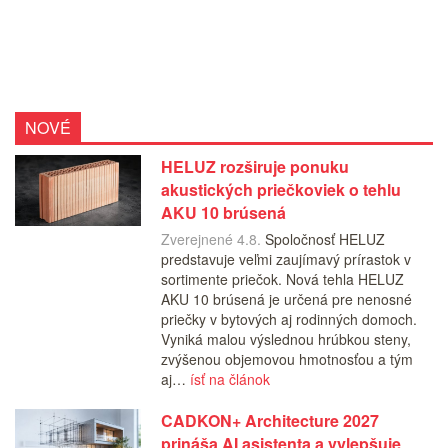
NOVÉ
HELUZ rozširuje ponuku
akustických priečkoviek o tehlu
AKU 10 brúsená
Zverejnené 4.8.
Spoločnosť HELUZ
predstavuje veľmi zaujímavý prírastok v
sortimente priečok. Nová tehla HELUZ
AKU 10 brúsená je určená pre nenosné
priečky v bytových aj rodinných domoch.
Vyniká malou výslednou hrúbkou steny,
zvýšenou objemovou hmotnosťou a tým
aj…
ísť na článok
CADKON+ Architecture 2027
prináša AI asistenta a vylepšuje