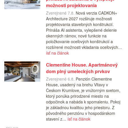
možnosti projektovania
Zverejnené 7.8.
Nová verzia CADKON+
Architecture 2027 rozširuje možnosti
projektovania stavebných konštrukcií.
Prináša AI asistenta, vylepšené delenie
okenných rámov, nové funkcie na
položkovanie oceľových konštrukcií a
rozšírené možnosti vkladania oceľových…
ísť na článok
Clementine House. Apartmánový
dom plný umeleckých prvkov
Zverejnené 6.8.
Penzión Clementine
House, usadený na brehu Vltavy v
Českom Krumlove, je vnútorným svetom,
ktorý ponúka prirodzené miesto na
odpočinok a nabáda k spomaleniu. Pokoj
je základnou kvalitou jeho priestoru. Z
pôvodného penziónu v hospodárskom
stavení z…
ísť na článok