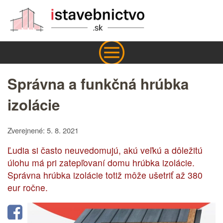
Správna a funkčná hrúbka
izolácie
Zverejnené: 5. 8. 2021
Ľudia si často neuvedomujú, akú veľkú a dôležitú
úlohu má pri zatepľovaní domu hrúbka izolácie.
Správna hrúbka izolácie totiž môže ušetriť až 380
eur ročne.