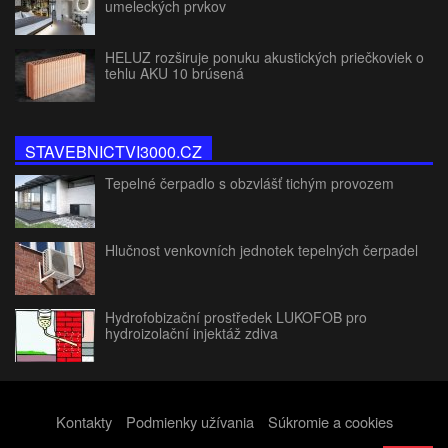
umeleckých prvkov
HELUZ rozširuje ponuku akustických priečkoviek o
tehlu AKU 10 brúsená
STAVEBNICTVI3000.CZ
Tepelné čerpadlo s obzvlášť tichým provozem
Hlučnost venkovních jednotek tepelných čerpadel
Hydrofobizační prostředek LUKOFOB pro
hydroizolační injektáž zdiva
Kontakty
Podmienky užívania
Súkromie a cookies