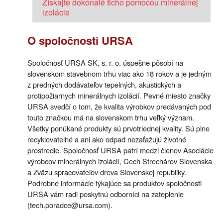
Získajte dokonalé ticho pomocou minerálnej
izolácie
O spoločnosti URSA
Spoločnosť URSA SK, s. r. o. úspešne pôsobí na
slovenskom stavebnom trhu viac ako 18 rokov a je jedným
z predných dodávateľov tepelných, akustických a
protipožiarnych minerálnych izolácií. Pevné miesto značky
URSA svedčí o tom, že kvalita výrobkov predávaných pod
touto značkou má na slovenskom trhu veľký význam.
Všetky ponúkané produkty sú prvotriednej kvality. Sú plne
recyklovateľné a ani ako odpad nezaťažujú životné
prostredie. Spoločnosť URSA patrí medzi členov Asociácie
výrobcov minerálnych izolácií, Cech Strechárov Slovenska
a Zväzu spracovateľov dreva Slovenskej republiky.
Podrobné informácie týkajúce sa produktov spoločnosti
URSA vám radi poskytnú odborníci na zateplenie
(tech.poradce@ursa.com).