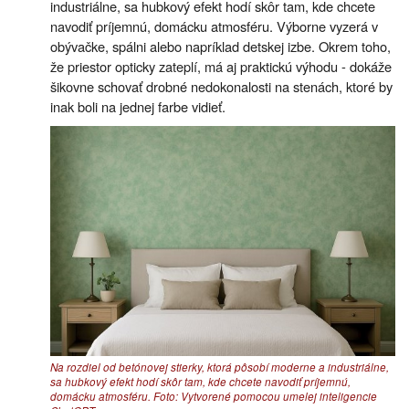
industriálne, sa hubkový efekt hodí skôr tam, kde chcete
navodiť príjemnú, domácku atmosféru. Výborne vyzerá v
obývačke, spálni alebo napríklad detskej izbe. Okrem toho,
že priestor opticky zateplí, má aj praktickú výhodu - dokáže
šikovne schovať drobné nedokonalosti na stenách, ktoré by
inak boli na jednej farbe vidieť.
Na rozdiel od betónovej stierky, ktorá pôsobí moderne a industriálne,
sa hubkový efekt hodí skôr tam, kde chcete navodiť príjemnú,
domácku atmosféru. Foto: Vytvorené pomocou umelej inteligencie