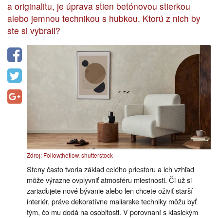
a originalitu, je úprava stien betónovou stierkou
alebo jemnou technikou s hubkou. Ktorú z nich by
ste si vybrali?
Zdroj: Followtheflow, shutterstock
Steny často tvoria základ celého priestoru a ich vzhľad
môže výrazne ovplyvniť atmosféru miestnosti. Či už si
zariaďujete nové bývanie alebo len chcete oživiť starší
interiér, práve dekoratívne maliarske techniky môžu byť
tým, čo mu dodá na osobitosti. V porovnaní s klasickým