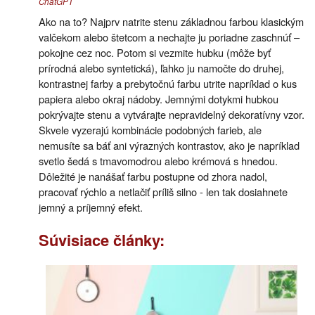
ChatGPT
Ako na to? Najprv natrite stenu základnou farbou klasickým
valčekom alebo štetcom a nechajte ju poriadne zaschnúť –
pokojne cez noc. Potom si vezmite hubku (môže byť
prírodná alebo syntetická), ľahko ju namočte do druhej,
kontrastnej farby a prebytočnú farbu utrite napríklad o kus
papiera alebo okraj nádoby. Jemnými dotykmi hubkou
pokrývajte stenu a vytvárajte nepravidelný dekoratívny vzor.
Skvele vyzerajú kombinácie podobných farieb, ale
nemusíte sa báť ani výrazných kontrastov, ako je napríklad
svetlo šedá s tmavomodrou alebo krémová s hnedou.
Dôležité je nanášať farbu postupne od zhora nadol,
pracovať rýchlo a netlačiť príliš silno - len tak dosiahnete
jemný a príjemný efekt.
Súvisiace články: