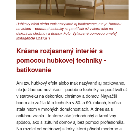
Hubkový efekt alebo inak nazývané aj batikovanie, nie je žiadnou
novinkou – podobné techniky sa používali už v staroveku na
dekoráciu chrámov a domov. Foto: Vytvorené pomocou umelej
inteligencie ChatGPT
Krásne rozjasnený interiér s
pomocou hubkovej techniky -
batikovanie
Ani tzv. hubkový efekt alebo inak nazývané aj batikovanie,
nie je žiadnou novinkou – podobné techniky sa používali už
v staroveku na dekoráciu chrámov a domov. Najväčší
boom ale zažila táto technika v 80. a 90. rokoch, keď sa
stala hitom v mnohých domácnostiach. A dnes sa s
obľubou vracia - tentoraz ako jednoduchý a kreatívny
spôsob, ako si zútulniť domov aj bez pomoci profesionála.
Na rozdiel od betónovej stierky, ktorá pôsobí moderne a