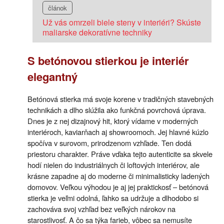
článok
Už vás omrzeli biele steny v interiéri? Skúste
maliarske dekoratívne techniky
S betónovou stierkou je interiér
elegantný
Betónová stierka má svoje korene v tradičných stavebných
technikách a dlho slúžila ako funkčná povrchová úprava.
Dnes je z nej dizajnový hit, ktorý vídame v moderných
interiéroch, kaviarňach aj showroomoch. Jej hlavné kúzlo
spočíva v surovom, prirodzenom vzhľade. Ten dodá
priestoru charakter. Práve vďaka tejto autenticite sa skvele
hodí nielen do industriálnych či loftových interiérov, ale
krásne zapadne aj do moderne či minimalisticky ladených
domovov. Veľkou výhodou je aj jej praktickosť – betónová
stierka je veľmi odolná, ľahko sa udržuje a dlhodobo si
zachováva svoj vzhľad bez veľkých nárokov na
starostlivosť. A čo sa týka farieb, vôbec sa nemusíte