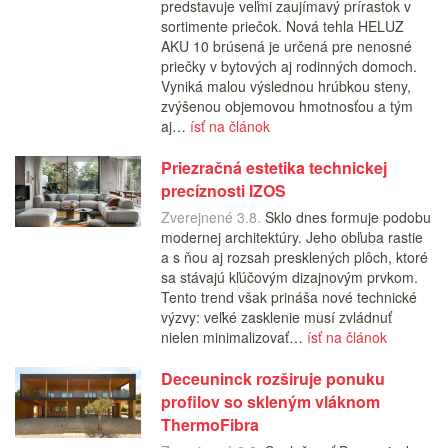
predstavuje veľmi zaujímavý prírastok v
sortimente priečok. Nová tehla HELUZ
AKU 10 brúsená je určená pre nenosné
priečky v bytových aj rodinných domoch.
Vyniká malou výslednou hrúbkou steny,
zvýšenou objemovou hmotnosťou a tým
aj…
ísť na článok
Priezračná estetika technickej
precíznosti IZOS
Zverejnené 3.8.
Sklo dnes formuje podobu
modernej architektúry. Jeho obľuba rastie
a s ňou aj rozsah presklených plôch, ktoré
sa stávajú kľúčovým dizajnovým prvkom.
Tento trend však prináša nové technické
výzvy: veľké zasklenie musí zvládnuť
nielen minimalizovať…
ísť na článok
Deceuninck rozširuje ponuku
profilov so skleným vláknom
ThermoFibra