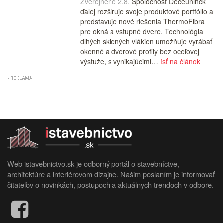
Zverejnené 2.8.
Spoločnosť Deceuninck
ďalej rozširuje svoje produktové portfólio a
predstavuje nové riešenia ThermoFibra
pre okná a vstupné dvere. Technológia
dlhých sklených vlákien umožňuje vyrábať
okenné a dverové profily bez oceľovej
výstuže, s vynikajúcimi…
ísť na článok
Web istavebnictvo.sk je odborný portál o stavebníctve,
architektúre a interiérovom dizajne. Našim poslaním je informovať
čitateľov o novinkách, postupoch a aktuálnych trendoch v odbore.