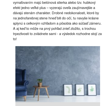
vymaľovaním majú betónová stierka alebo tzv. hubkový
efekt jedno veľké plus – vyzerajú oveľa zaujímavejšie a
dávajú stenám charakter. Drobné nedokonalosti, ktoré by
na jednofarebnej stene hneď bili do očí, tu navyše krásne
splynú s celkovým vzhľadom a pôsobia ako súčasť zámeru.
A aj keď to môže na prvý pohľad znieť zložito, s trochou
trpezlivosti to zvládnete sami - a výsledok rozhodne stojí za
to!