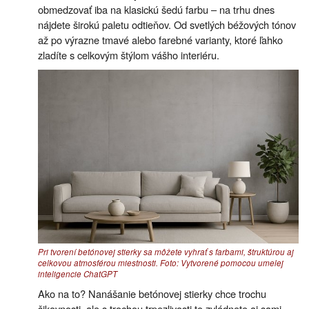
obmedzovať iba na klasickú šedú farbu – na trhu dnes
nájdete širokú paletu odtieňov. Od svetlých béžových tónov
až po výrazne tmavé alebo farebné varianty, ktoré ľahko
zladíte s celkovým štýlom vášho interiéru.
Pri tvorení betónovej stierky sa môžete vyhrať s farbami, štruktúrou aj
celkovou atmosférou miestnosti. Foto: Vytvorené pomocou umelej
inteligencie ChatGPT
Ako na to? Nanášanie betónovej stierky chce trochu
šikovnosti, ale s trochou trpezlivosti to zvládnete aj sami.