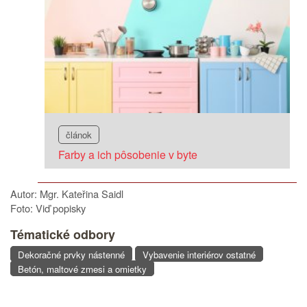
článok
Farby a ich pôsobenie v byte
Autor: Mgr. Kateřina Saidl
Foto: Viď popisky
Tématické odbory
Dekoračné prvky nástenné
Vybavenie interiérov ostatné
Betón, maltové zmesi a omietky