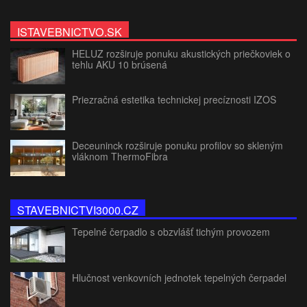
ISTAVEBNICTVO.SK
HELUZ rozširuje ponuku akustických priečkoviek o
tehlu AKU 10 brúsená
Priezračná estetika technickej precíznosti IZOS
Deceuninck rozširuje ponuku profilov so skleným
vláknom ThermoFibra
STAVEBNICTVI3000.CZ
Tepelné čerpadlo s obzvlášť tichým provozem
Hlučnost venkovních jednotek tepelných čerpadel