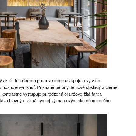
ý aktér. Interiér mu preto vedome ustupuje a vytvára
možňuje vyniknúť. Priznané betóny, tehlové obklady a čierne
m kontrastne vystupuje prirodzená oranžovo-žltá farba
 stáva hlavným vizuálnym aj významovým akcentom celého