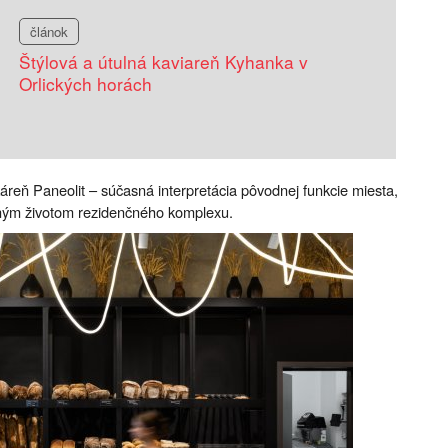
článok
Štýlová a útulná kaviareň Kyhanka v
Orlických horách
eň Paneolit ​​– súčasná interpretácia pôvodnej funkcie miesta,
šným životom rezidenčného komplexu.