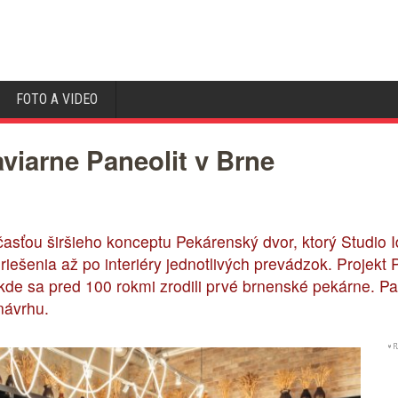
FOTO A VIDEO
aviarne Paneolit v Brne
účasťou širšieho konceptu Pekárenský dvor, ktorý Studio 
iešenia až po interiéry jednotlivých prevádzok. Projekt
kde sa pred 100 rokmi zrodili prvé brnenské pekárne. Pa
návrhu.