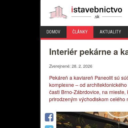
DOMOV
ČLÁNKY
AKTUALITY
Interiér pekárne a k
Zverejnené: 28. 2. 2026
Pekáreň a kaviareň Paneolit ​​sú s
komplexne – od architektonického r
časti Brno-Zábrdovice, na mieste, 
prirodzeným východiskom celého 