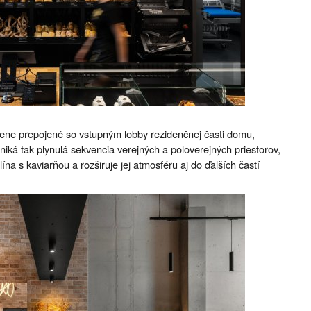
zene prepojené so vstupným lobby rezidenčnej časti domu,
ká tak plynulá sekvencia verejných a poloverejných priestorov,
na s kaviarňou a rozširuje jej atmosféru aj do ďalších častí