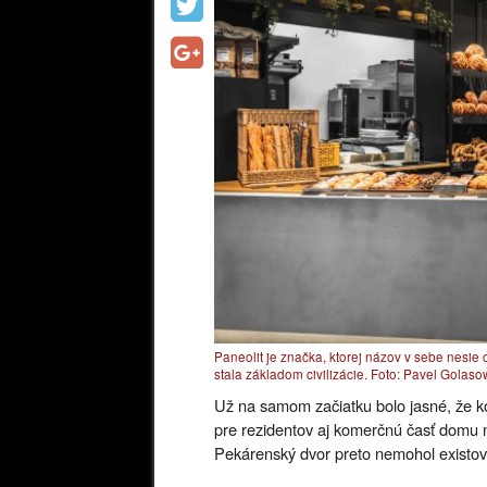
Paneolit ​​je značka, ktorej názov v sebe nesie
stala základom civilizácie. Foto: Pavel Golaso
Už na samom začiatku bolo jasné, že k
pre rezidentov aj komerčnú časť domu mu
Pekárenský dvor preto nemohol existova