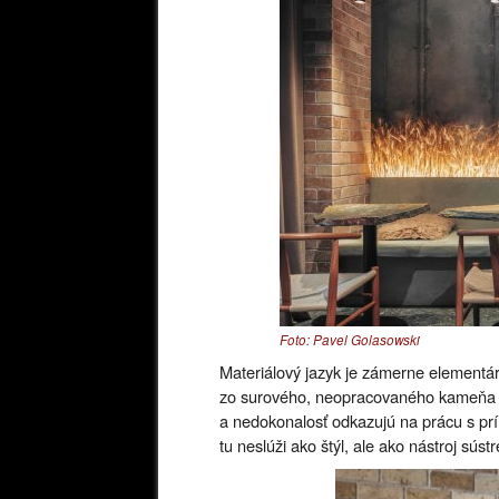
Foto: Pavel Golasowski
Materiálový jazyk je zámerne elementárn
zo surového, neopracovaného kameňa s
a nedokonalosť odkazujú na prácu s pr
tu neslúži ako štýl, ale ako nástroj sús