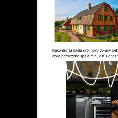
Nakoniec tu našla svoj nový domov pekár
ktorá prirodzene spája minulosť s dne