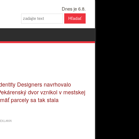
Dnes je 6.8.
Hľadať
Identity Designers navrhovalo
 Pekárenský dvor vznikol v mestskej
mäť parcely sa tak stala