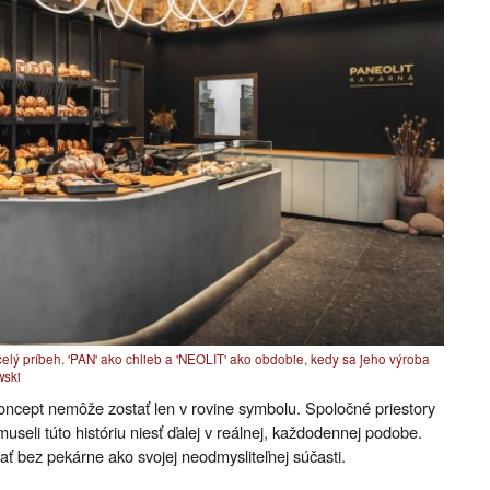
 celý príbeh. 'PAN' ako chlieb a 'NEOLIT' ako obdobie, kedy sa jeho výroba
wski
oncept nemôže zostať len v rovine symbolu. Spoločné priestory
seli túto históriu niesť ďalej v reálnej, každodennej podobe.
ť bez pekárne ako svojej neodmysliteľnej súčasti.