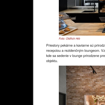
Foto: Oldřich Hrb
Priestory pekárne a kaviarne sú prirod
recepciou a rezidenčným loungeom. Vzni
kde sa sedenie v lounge prirodzene prelí
objektu.