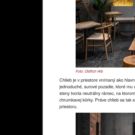
Foto: Oldřich Hrb
Chlieb je v priestore vnímaný ako hlavn
jednoduché, surové pozadie, ktoré mu u
steny tvoria neutrálny rámec, na ktoro
chrumkavej kôrky. Práve chlieb sa tak
priestoru.